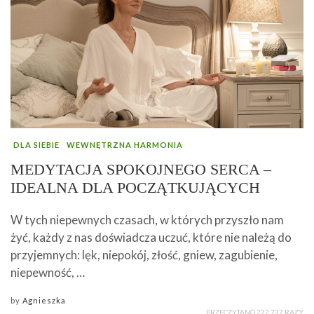
DLA SIEBIE
WEWNĘTRZNA HARMONIA
MEDYTACJA SPOKOJNEGO SERCA –
IDEALNA DLA POCZĄTKUJĄCYCH
W tych niepewnych czasach, w których przyszło nam
żyć, każdy z nas doświadcza uczuć, które nie należą do
przyjemnych: lęk, niepokój, złość, gniew, zagubienie,
niepewność, …
by
Agnieszka
PRZECZYTANO 222 737 RAZY