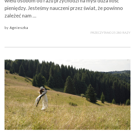
wielu osobom od razu przychodzi na myśl duża ilość
pieniędzy. Jesteśmy nauczeni przez świat, że powinno
zależeć nam …
by
Agnieszka
PRZECZYTANO 25 280 RAZY