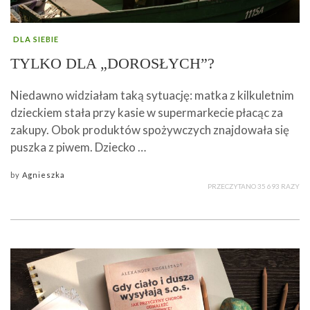
DLA SIEBIE
TYLKO DLA „DOROSŁYCH”?
Niedawno widziałam taką sytuację: matka z kilkuletnim
dzieckiem stała przy kasie w supermarkecie płacąc za
zakupy. Obok produktów spożywczych znajdowała się
puszka z piwem. Dziecko …
by
Agnieszka
PRZECZYTANO 35 693 RAZY