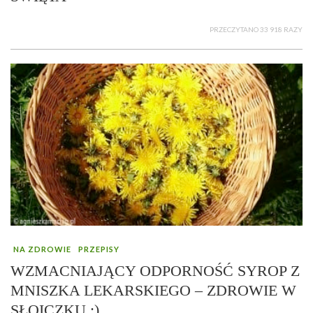
PRZECZYTANO 33 918 RAZY
NA ZDROWIE
PRZEPISY
WZMACNIAJĄCY ODPORNOŚĆ SYROP Z
MNISZKA LEKARSKIEGO – ZDROWIE W
SŁOICZKU :)