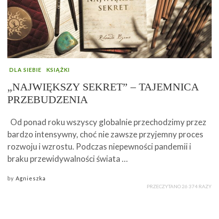
DLA SIEBIE
KSIĄŻKI
„NAJWIĘKSZY SEKRET” – TAJEMNICA
PRZEBUDZENIA
Od ponad roku wszyscy globalnie przechodzimy przez
bardzo intensywny, choć nie zawsze przyjemny proces
rozwoju i wzrostu. Podczas niepewności pandemii i
braku przewidywalności świata …
by
Agnieszka
PRZECZYTANO 26 374 RAZY