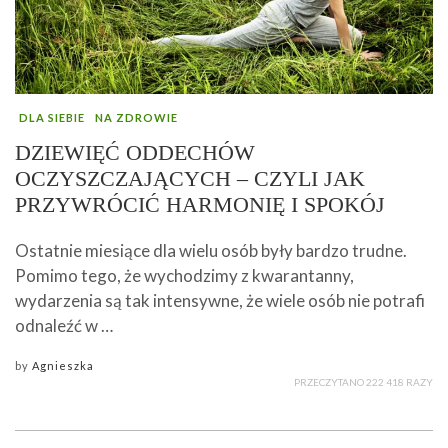
DLA SIEBIE
NA ZDROWIE
DZIEWIĘĆ ODDECHÓW
OCZYSZCZAJĄCYCH – CZYLI JAK
PRZYWRÓCIĆ HARMONIĘ I SPOKÓJ
Ostatnie miesiące dla wielu osób były bardzo trudne.
Pomimo tego, że wychodzimy z kwarantanny,
wydarzenia są tak intensywne, że wiele osób nie potrafi
odnaleźć w …
by
Agnieszka
PRZECZYTANO 222 418 RAZY