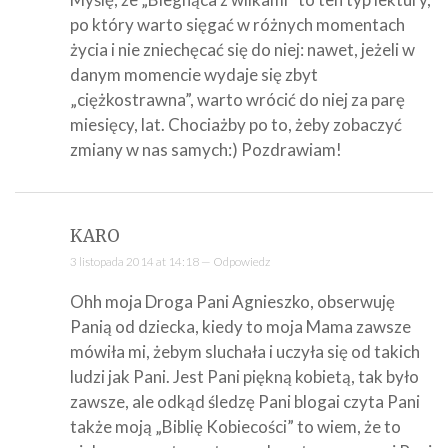
po który warto sięgać w różnych momentach
życia i nie zniechęcać się do niej: nawet, jeżeli w
danym momencie wydaje się zbyt
„ciężkostrawna”, warto wrócić do niej za parę
miesięcy, lat. Chociażby po to, żeby zobaczyć
zmiany w nas samych:) Pozdrawiam!
KARO
3 listopada 2014 at 14:18 —
Odpowiedz
Ohh moja Droga Pani Agnieszko, obserwuję
Panią od dziecka, kiedy to moja Mama zawsze
mówiła mi, żebym sluchała i uczyła się od takich
ludzi jak Pani. Jest Pani piękną kobietą, tak było
zawsze, ale odkąd śledzę Pani blogai czyta Pani
także moją „Biblię Kobiecości” to wiem, że to