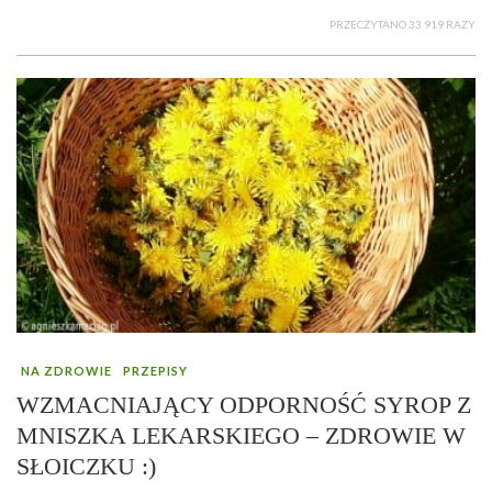
PRZECZYTANO 33 919 RAZY
NA ZDROWIE
PRZEPISY
WZMACNIAJĄCY ODPORNOŚĆ SYROP Z
MNISZKA LEKARSKIEGO – ZDROWIE W
SŁOICZKU :)