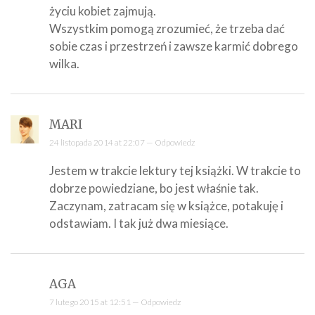
życiu kobiet zajmują.
Wszystkim pomogą zrozumieć, że trzeba dać
sobie czas i przestrzeń i zawsze karmić dobrego
wilka.
MARI
24 listopada 2014 at 22:07 —
Odpowiedz
Jestem w trakcie lektury tej książki. W trakcie to
dobrze powiedziane, bo jest właśnie tak.
Zaczynam, zatracam się w książce, potakuję i
odstawiam. I tak już dwa miesiące.
AGA
7 lutego 2015 at 12:51 —
Odpowiedz