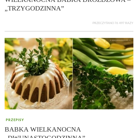
„TRZYGODZINNA”
PRZECZYTANO 76 497 RAZY
PRZEPISY
BABKA WIELKANOCNA
„DWUNASTOGODZINNA”