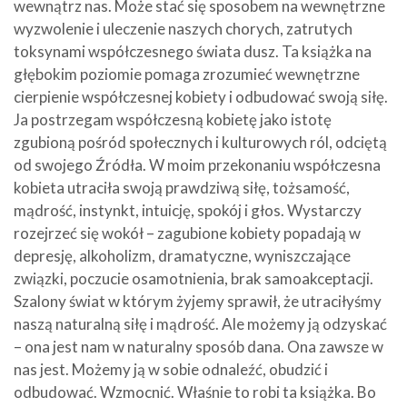
wewnątrz nas. Może stać się sposobem na wewnętrzne
wyzwolenie i uleczenie naszych chorych, zatrutych
toksynami współczesnego świata dusz. Ta książka na
głębokim poziomie pomaga zrozumieć wewnętrzne
cierpienie współczesnej kobiety i odbudować swoją siłę.
Ja postrzegam współczesną kobietę jako istotę
zgubioną pośród społecznych i kulturowych ról, odciętą
od swojego Źródła. W moim przekonaniu współczesna
kobieta utraciła swoją prawdziwą siłę, tożsamość,
mądrość, instynkt, intuicję, spokój i głos. Wystarczy
rozejrzeć się wokół – zagubione kobiety popadają w
depresję, alkoholizm, dramatyczne, wyniszczające
związki, poczucie osamotnienia, brak samoakceptacji.
Szalony świat w którym żyjemy sprawił, że utraciłyśmy
naszą naturalną siłę i mądrość. Ale możemy ją odzyskać
– ona jest nam w naturalny sposób dana. Ona zawsze w
nas jest. Możemy ją w sobie odnaleźć, obudzić i
odbudować. Wzmocnić. Właśnie to robi ta książka. Bo