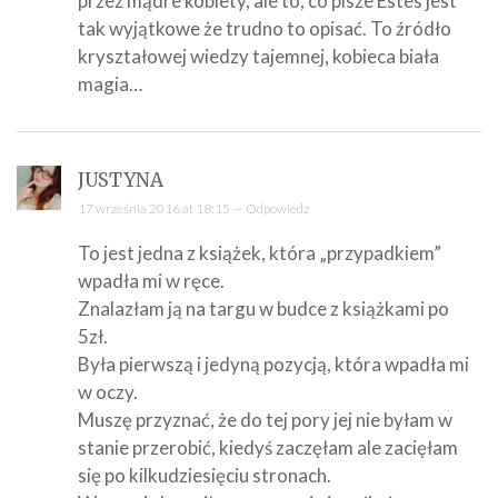
przez mądre kobiety, ale to, co pisze Estes jest
tak wyjątkowe że trudno to opisać. To źródło
kryształowej wiedzy tajemnej, kobieca biała
magia…
JUSTYNA
17 września 2016 at 18:15 —
Odpowiedz
To jest jedna z książek, która „przypadkiem”
wpadła mi w ręce.
Znalazłam ją na targu w budce z książkami po
5zł.
Była pierwszą i jedyną pozycją, która wpadła mi
w oczy.
Muszę przyznać, że do tej pory jej nie byłam w
stanie przerobić, kiedyś zaczęłam ale zacięłam
się po kilkudziesięciu stronach.