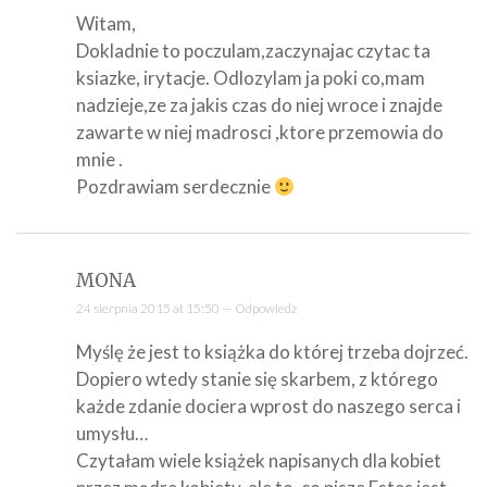
Witam,
Dokladnie to poczulam,zaczynajac czytac ta
ksiazke, irytacje. Odlozylam ja poki co,mam
nadzieje,ze za jakis czas do niej wroce i znajde
zawarte w niej madrosci ,ktore przemowia do
mnie .
Pozdrawiam serdecznie
MONA
24 sierpnia 2015 at 15:50 —
Odpowiedz
Myślę że jest to książka do której trzeba dojrzeć.
Dopiero wtedy stanie się skarbem, z którego
każde zdanie dociera wprost do naszego serca i
umysłu…
Czytałam wiele książek napisanych dla kobiet