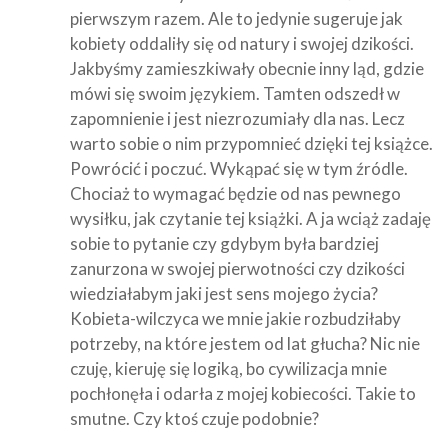
pierwszym razem. Ale to jedynie sugeruje jak
kobiety oddaliły się od natury i swojej dzikości.
Jakbyśmy zamieszkiwały obecnie inny ląd, gdzie
mówi się swoim językiem. Tamten odszedł w
zapomnienie i jest niezrozumiały dla nas. Lecz
warto sobie o nim przypomnieć dzięki tej książce.
Powrócić i poczuć. Wykąpać się w tym źródle.
Chociaż to wymagać będzie od nas pewnego
wysiłku, jak czytanie tej książki. A ja wciąż zadaję
sobie to pytanie czy gdybym była bardziej
zanurzona w swojej pierwotności czy dzikości
wiedziałabym jaki jest sens mojego życia?
Kobieta-wilczyca we mnie jakie rozbudziłaby
potrzeby, na które jestem od lat głucha? Nic nie
czuję, kieruję się logiką, bo cywilizacja mnie
pochłonęła i odarła z mojej kobiecości. Takie to
smutne. Czy ktoś czuje podobnie?