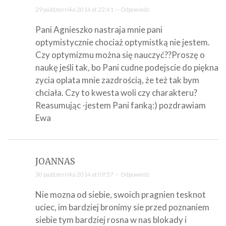
29 października 2014 at 22:41 —
Odpowiedz
Pani Agnieszko nastraja mnie pani
optymistycznie chociaż optymistką nie jestem.
Czy optymizmu można się nauczyć??Proszę o
naukę jeśli tak, bo Pani cudne podejscie do piękna
zycia oplata mnie zazdrością, że też tak bym
chciała. Czy to kwesta woli czy charakteru?
Reasumując -jestem Pani fanką:) pozdrawiam
Ewa
JOANNAS
30 października 2014 at 09:57 —
Odpowiedz
Nie mozna od siebie, swoich pragnien tesknot
uciec, im bardziej bronimy sie przed poznaniem
siebie tym bardziej rosna w nas blokady i