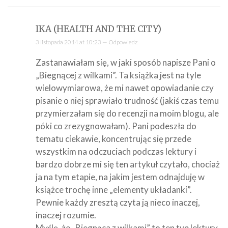
IKA (HEALTH AND THE CITY)
3 listopada 2014 at 10:23 —
Odpowiedz
Zastanawiałam się, w jaki sposób napisze Pani o
„Biegnącej z wilkami”. Ta książka jest na tyle
wielowymiarowa, że mi nawet opowiadanie czy
pisanie o niej sprawiało trudność (jakiś czas temu
przymierzałam się do recenzji na moim blogu, ale
póki co zrezygnowałam). Pani podeszła do
tematu ciekawie, koncentrując się przede
wszystkim na odczuciach podczas lektury i
bardzo dobrze mi się ten artykuł czytało, chociaż
ja na tym etapie, na jakim jestem odnajduję w
książce trochę inne „elementy układanki”.
Pewnie każdy zresztą czyta ją nieco inaczej,
inaczej rozumie.
Myślę, że „Biegnąca z wilkami” to ten typ lektury,