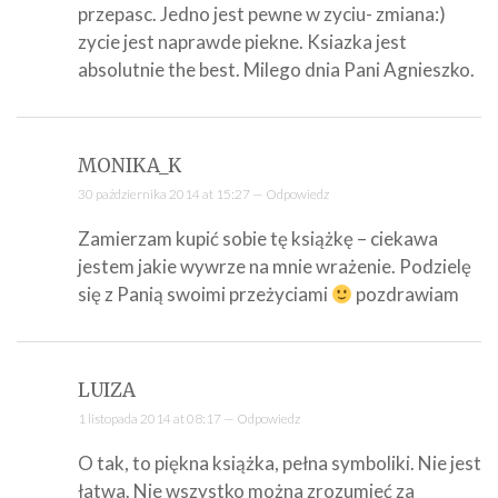
przepasc. Jedno jest pewne w zyciu- zmiana:)
zycie jest naprawde piekne. Ksiazka jest
absolutnie the best. Milego dnia Pani Agnieszko.
MONIKA_K
30 października 2014 at 15:27 —
Odpowiedz
Zamierzam kupić sobie tę książkę – ciekawa
jestem jakie wywrze na mnie wrażenie. Podzielę
się z Panią swoimi przeżyciami
pozdrawiam
LUIZA
1 listopada 2014 at 08:17 —
Odpowiedz
O tak, to piękna książka, pełna symboliki. Nie jest
łatwa. Nie wszystko można zrozumieć za