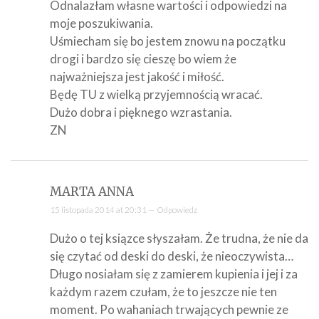
Odnalazłam własne wartości i odpowiedzi na
moje poszukiwania.
Uśmiecham się bo jestem znowu na początku
drogi i bardzo się cieszę bo wiem że
najważniejsza jest jakość i miłość.
Będę TU z wielką przyjemnością wracać.
Dużo dobra i pięknego wzrastania.
ZN
MARTA ANNA
15 listopada 2014 at 20:31 —
Odpowiedz
Dużo o tej ksiązce słyszałam. Że trudna, że nie da
się czytać od deski do deski, że nieoczywista…
Długo nosiałam się z zamierem kupienia i jej i za
każdym razem czułam, że to jeszcze nie ten
moment. Po wahaniach trwających pewnie ze