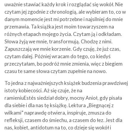
uważnie stawiać każdy krok i rozglądać się wokół. Nie
czytam jej zgodnie z chronologią, ale wybieram to, co w
danym momencie jest mi potrzebne i najsilniej do mnie
przemawia. Ta książka jest moim towarzyszem na
różnych etapach mojego życia. Czytam ją i odkładam.
Słowa żyją we mnie, transformują. Chodzę z nimi.
Zapuszczają we mnie korzenie. Gdy czuję, że już czas,
czytam dalej. Później wracam do tego, co kiedyś
przeczytałam, bo podróż mnie zmienia, więc z biegiem
czasu te same słowa czytam zupełnie na nowo.
To jedna z najważniejszych książek budzenia prawdziwej
istoty kobiecości. Aż się czuje, że na
ramieniuEstés siedział dobry, mocny Anioł, gdy pisała
dla siebie i dla nas tę książkę. Lektura „Biegnącej z
wilkami” naprawdę otwiera, inspiruje, zmusza do
refleksji, czasem do śmiechu, a czasem do łez. Jest dla
nas, kobiet, antidotum na to, co dzieje się wokół i