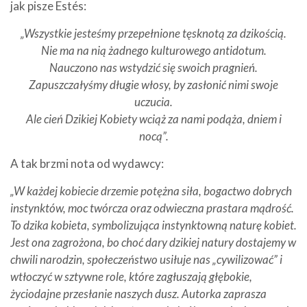
jak pisze Estés:
„Wszystkie jesteśmy przepełnione tęsknotą za dzikością.
Nie ma na nią żadnego kulturowego antidotum.
Nauczono nas wstydzić się swoich pragnień.
Zapuszczałyśmy długie włosy, by zasłonić nimi swoje
uczucia.
Ale cień Dzikiej Kobiety wciąż za nami podąża, dniem i
nocą”.
A tak brzmi nota od wydawcy:
„W każdej kobiecie drzemie potężna siła, bogactwo dobrych
instynktów, moc twórcza oraz odwieczna prastara mądrość.
To dzika kobieta, symbolizująca instynktowną naturę kobiet.
Jest ona zagrożona, bo choć dary dzikiej natury dostajemy w
chwili narodzin, społeczeństwo usiłuje nas „cywilizować” i
wtłoczyć w sztywne role, które zagłuszają głębokie,
życiodajne przesłanie naszych dusz. Autorka zaprasza