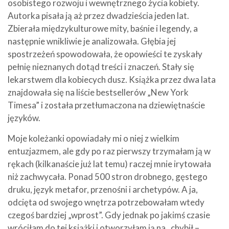
osobistego rozwoju i wewnętrznego życia kobiety.
Autorka pisała ją aż przez dwadzieścia jeden lat.
Zbierała międzykulturowe mity, baśnie i legendy, a
następnie wnikliwie je analizowała. Głębia jej
spostrzeżeń spowodowała, że opowieści te zyskały
pełnię nieznanych dotąd treści i znaczeń. Stały się
lekarstwem dla kobiecych dusz. Książka przez dwa lata
znajdowała się na liście bestsellerów „New York
Timesa” i została przetłumaczona na dziewiętnaście
języków.
Moje koleżanki opowiadały mi o niej z wielkim
entuzjazmem, ale gdy po raz pierwszy trzymałam ją w
rękach (kilkanaście już lat temu) raczej mnie irytowała
niż zachwycała. Ponad 500 stron drobnego, gęstego
druku, język metafor, przenośni i archetypów. A ja,
odcięta od swojego wnętrza potrzebowałam wtedy
czegoś bardziej „wprost”. Gdy jednak po jakimś czasie
wróciłam do tej książki i otworzyłam ją na „chybił –