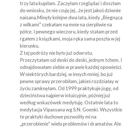
trzy lata kupiłam. Zaczęłam rzeglądać i doszłam
do wniosku, że nie czuję jej…że jest jakoś dziwnie
naisana.Minęły kolejne dwa lata, kiedy „Biegnąca
z wilkami” czekałam na mnie na cierpliwie na
półce. I pewnego wieczoru, kiedy stałam przed
rgałem z ksiązkami, moja ręka sama poszła w jej
kierunku.
Z tej podróży nie było już odwrotu.
Przeczytałam od deski do deski, jednym tchem. I
odnajdowałam siebie w prawie każdej opowieści.
W niektórych bardziej, w innych mniej, bo już
pewne sprawy przerobiłam, jakieś rozdziałay w
życiu zamknęłam. Od 1999 praktykuje jogę, od
dzieciństwa najpierw intuicyjnie, później już
według wskazówek medytuję. Ostatnie lata to
medytacja Vipassana wg S.N. Goenki. Wszystkie
te praktyki duchowe pozwoliły mi na
„przerobienie” wielu problemów i dramatów. Ale