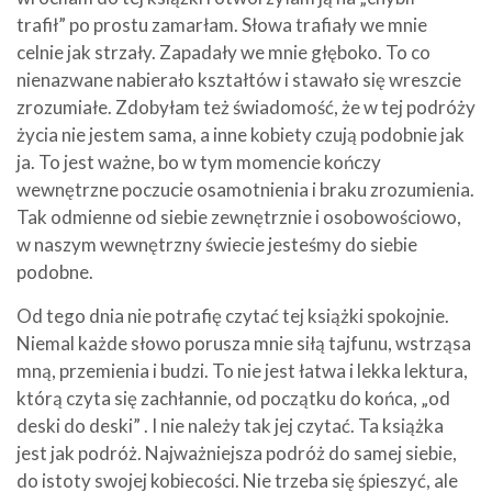
trafił” po prostu zamarłam. Słowa trafiały we mnie
celnie jak strzały. Zapadały we mnie głęboko. To co
nienazwane nabierało kształtów i stawało się wreszcie
zrozumiałe. Zdobyłam też świadomość, że w tej podróży
życia nie jestem sama, a inne kobiety czują podobnie jak
ja. To jest ważne, bo w tym momencie kończy
wewnętrzne poczucie osamotnienia i braku zrozumienia.
Tak odmienne od siebie zewnętrznie i osobowościowo,
w naszym wewnętrzny świecie jesteśmy do siebie
podobne.
Od tego dnia nie potrafię czytać tej książki spokojnie.
Niemal każde słowo porusza mnie siłą tajfunu, wstrząsa
mną, przemienia i budzi. To nie jest łatwa i lekka lektura,
którą czyta się zachłannie, od początku do końca, „od
deski do deski” . I nie należy tak jej czytać. Ta książka
jest jak podróż. Najważniejsza podróż do samej siebie,
do istoty swojej kobiecości. Nie trzeba się śpieszyć, ale