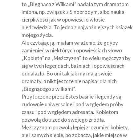
to „Biegnąca z Wilkami” nadała tym dramatom
imiona, np. związek z Sinobrodym, albo nauka
cierpliwości jak w opowieści o włosie
niedźwiedzia. To jedna z najważniejszych książek
mojego życia.
Ale czytając ją, miałam wrażenie, że gdyby
zamienieć w niektórych opowieściach słowo
„Kobieta” na „Meżczyzna”, to wielu mężczyzn by
się w tych legendach, baśniach i opowieściach
odnalazło. Bo oni tak jak my mają swoje
dramaty, a nikt jeszcze nie napisał dla nich
„Biegnącego z wilkami”.
Przytoczone przez Estes baśnie i legendy są
cudownie uniwersalne i pod względem próby
czasu i pod względem adresata. Kobietom
pozwolą dotrzeć do swojego źródła.
Mężczyznom pozwolą lepiej zrozumieć kobiety,
ale i samych siebie, bo zobaczą, jakie miejsce w