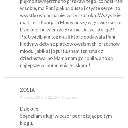
piękno zewnętrzne to przekaw tego, co nosi Pani
w sobie, ma Pani piękną duszę i czyste serce i to
wsystko widać na pierwszy rzut oka. Wszystkie
mądrości Pani jak i Mamy noszę w głowie i sercu .
Dziękuję, bo wiem że Bratnie Dusze istnieją!!
P.s. Uwielbiam też musli ktore podawała Pani
kiedyś w ddtvn z platkow owsianych, orzechow,
miodu, jabłka i jogurtu.znam ten smak z
dzieciństwa, bo Mama nam go robila, a to są
najlepsze wspomnienia.Ściskam!!
ZOSIA
9 listopada 2014 at 22:15 —
Odpowiedz
Dziękuję.
Spędziłam długi wieczór podróżując po tym
blogu.