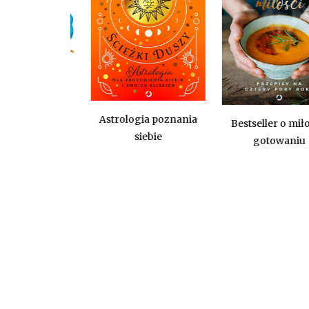
wa wolność
Astrologia poznania
Bestseller o miłości
ię w głowie
siebie
gotowaniu
przedaż,
ra 23.11!