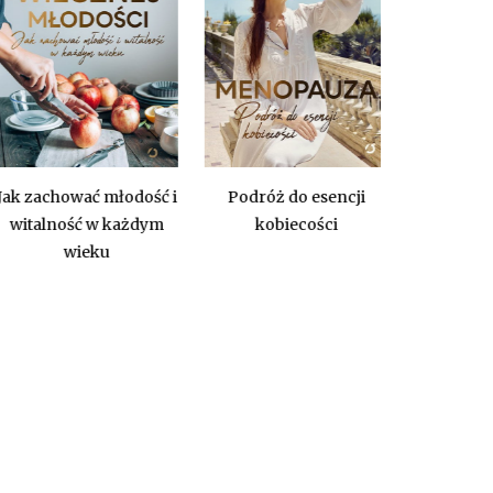
Każdy mies
k zachować młodość i
Podróż do esencji
darem – tw
italność w każdym
kobiecości
szczę
wieku