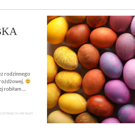
BKA
ez rodzinnego
drożdżowej.
j robiłam …
ECZYTANO 76 495 RAZY