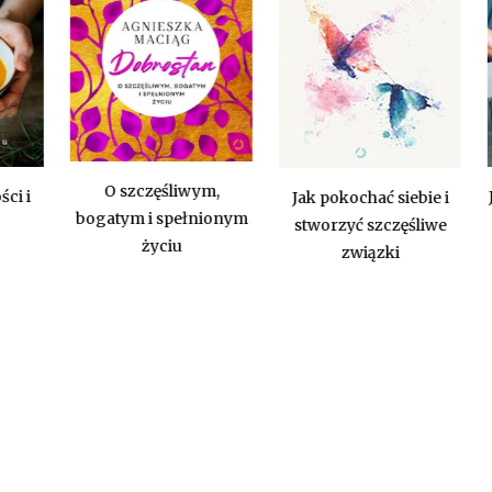
O szczęśliwym,
 i
Ja
Jak pokochać siebie i
bogatym i spełnionym
w
stworzyć szczęśliwe
życiu
związki