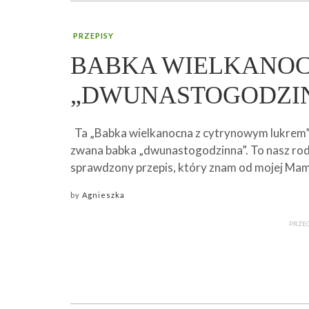
PRZEPISY
BABKA WIELKANO
„DWUNASTOGODZI
Ta „Babka wielkanocna z cytrynowym lukrem” 
zwana babka „dwunastogodzinna”. To nasz rod
sprawdzony przepis, który znam od mojej Ma
by
Agnieszka
PRZEC