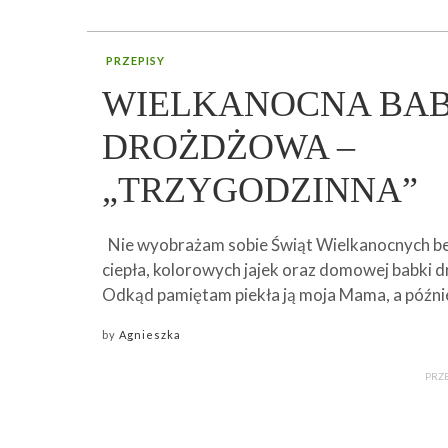
PRZEPISY
WIELKANOCNA BA
DROŻDŻOWA –
„TRZYGODZINNA”
Nie wyobrażam sobie Świąt Wielkanocnych b
ciepła, kolorowych jajek oraz domowej babki 
Odkąd pamiętam piekła ją moja Mama, a późnie
by
Agnieszka
PRZ