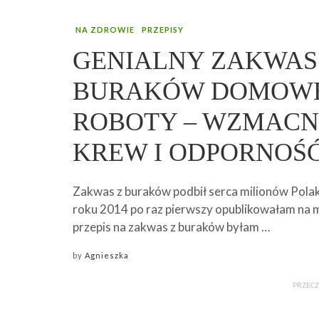
NA ZDROWIE
PRZEPISY
GENIALNY ZAKWAS
BURAKÓW DOMOW
ROBOTY – WZMACN
KREW I ODPORNOŚ
Zakwas z buraków podbił serca milionów Pola
roku 2014 po raz pierwszy opublikowałam na 
przepis na zakwas z buraków byłam …
by
Agnieszka
PRZECZ