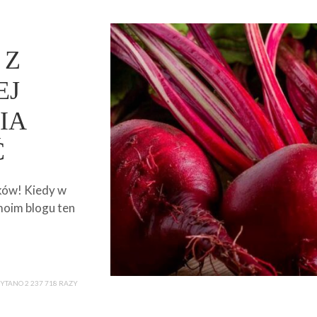
 Z
EJ
IA
Ć
ków! Kiedy w
moim blogu ten
YTANO 2 237 718 RAZY