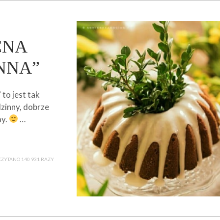
CNA
NNA”
to jest tak
zinny, dobrze
my.
…
ZYTANO 140 931 RAZY