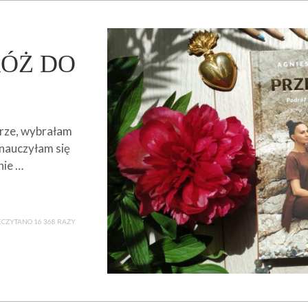
RÓŻ DO
erze, wybrałam
 nauczyłam się
nie …
ECZYTANO 16 368 RAZY