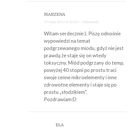
MARZENA
17 maja 2017 at 10:24 —
Odpowiedz
Witam serdecznie:). Piszę odnośnie
wypowiedzi na temat
podgrzewanego miodu, gdyż nie jest
prawdą że staje się on wtedy
toksyczny. Miód podgrzany do temp.
powyżej 40 stopni po prostu traci
swoje cenne mikroelementy i inne
zdrowotne elementy i staje się po
prostu „słodzikiem”.
Pozdrawiam:D
ELA