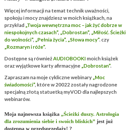
Więcej informacji na temat technik uważności,
spokoju i mocy znajdziesz w moich książkach, na
przykład
„Twoja wewnętrzna moc – jak żyć dobrze w
niespokojnych czasach”
,
„Dobrostan”
,
„Miłość. Ścieżki
do wolności”
,
„Pełnia życia”,
„Słowa mocy”
. czy
„Rozmaryn i róże”
.
Dostępne są również
AUDIOBOOKI
moich książek
oraz wyjątkowe karty afirmacyjne
„Dobrostan”
.
Zapraszam na moje cykliczne webinary
„Moc
świadomości”
, które w 20022 zostały nagrodzone
specjalną złotą statuetką myVOD dla najlepszych
webinarów.
Moja najnowsza książka
„Ścieżki duszy. Astrologia
dla zrozumienia siebie i swoich bliskich”
jest już
dostępna w przedsprzedaży! ?