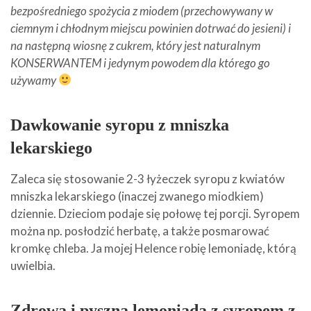
bezpośredniego spożycia z miodem (przechowywany w
ciemnym i chłodnym miejscu powinien dotrwać do jesieni) i
na następną wiosnę z cukrem, który jest naturalnym
KONSERWANTEM i jedynym powodem dla którego go
używamy
Dawkowanie syropu z mniszka
lekarskiego
Zaleca się stosowanie 2-3 łyżeczek syropu z kwiatów
mniszka lekarskiego (inaczej zwanego miodkiem)
dziennie. Dzieciom podaje się połowę tej porcji. Syropem
można np. posłodzić herbatę, a także posmarować
kromkę chleba. Ja mojej Helence robię lemoniadę, którą
uwielbia.
Zdrowa i pyszna lemoniada z syropem z