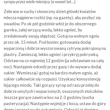
syropu przez wiele miesięcy (a nawet lat…).
Zebrane w suchy i słoneczny dzień główki kwiatów
mlecza najpierw rozłóż (np. na gazetę), aby pozbyć się
owadów. Po ok pół godzinie włóż je do obszernego
garnka, zalej wrzącą wodą, lekko ugnieć, by
zredukowały swoją objętość. Gotuj na wolnym ogniu
przez ok. 15 minut. Pod koniec gotowania dodaj
wyparzoną i dobrze wyszorowaną cytrynę pokrojoną na
plastry. Zamieszaj, lekko ugnieć i przykryj pokrywką.
Odstaw na co najmniej 12 godzin (ja odstawiam na całą
noc). Następnie odcedź przez gazę i do wywaru dodaj
cukier. Wymieszaj i gotuj na bardzo małym ogniu, aż
cukier całkowicie się rozpuści. Uzyskasz konsystencję
lejącego miodu. Taki gorący syrop od razu przelej do
dobrze umytych i wyparzonych, osuszonych słoiczków.
Jeszcze gorące zawiń w koc na 2-3 godziny (sucha
pasteryzacja). Następnie wyjmij je z koca, ustaw do góry
dnem i pozostaw do ostygnięcia. Odwróć je dopiero