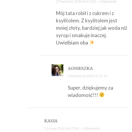
27 kwietnia 2020 at 21:03 —
Odpowiedz
Mój tata robił i z cukrem i z
ksylitolem. Z ksylitolem jest
mniej złoty, bardziej jak woda niż
syrop i smakuje inaczej.
Uwielbiam oba
AGNIESZKA
28 kwietnia 2020 at 15:11
Super, dziękujemy za
wiadomość!!!
KASIA
11 maja 2020 at 07:08 —
Odpowiedz