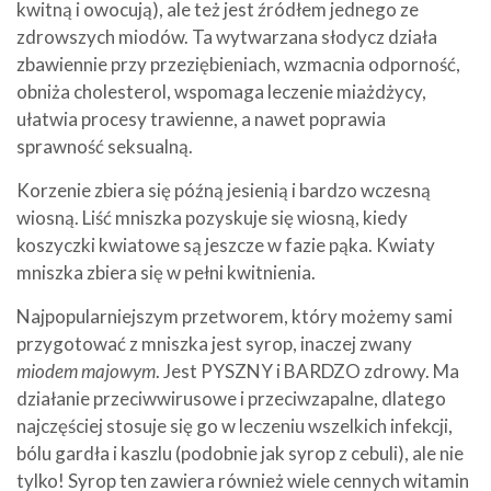
kwitną i owocują), ale też jest źródłem jednego ze
zdrowszych miodów. Ta wytwarzana słodycz działa
zbawiennie przy przeziębieniach, wzmacnia odporność,
obniża cholesterol, wspomaga leczenie miażdżycy,
ułatwia procesy trawienne, a nawet poprawia
sprawność seksualną.
Korzenie zbiera się późną jesienią i bardzo wczesną
wiosną. Liść mniszka pozyskuje się wiosną, kiedy
koszyczki kwiatowe są jeszcze w fazie pąka. Kwiaty
mniszka zbiera się w pełni kwitnienia.
Najpopularniejszym przetworem, który możemy sami
przygotować z mniszka jest syrop, inaczej zwany
miodem majowym
. Jest PYSZNY i BARDZO zdrowy. Ma
działanie przeciwwirusowe i przeciwzapalne, dlatego
najczęściej stosuje się go w leczeniu wszelkich infekcji,
bólu gardła i kaszlu (podobnie jak syrop z cebuli), ale nie
tylko! Syrop ten zawiera również wiele cennych witamin