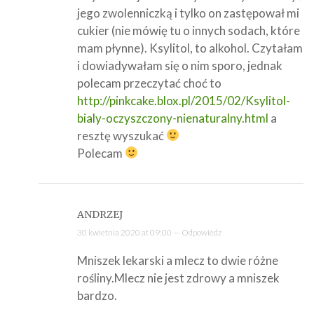
jego zwolenniczką i tylko on zastępował mi
cukier (nie mówię tu o innych sodach, które
mam płynne). Ksylitol, to alkohol. Czytałam
i dowiadywałam się o nim sporo, jednak
polecam przeczytać choć to
http://pinkcake.blox.pl/2015/02/Ksylitol-
bialy-oczyszczony-nienaturalny.html
a
resztę wyszukać
Polecam
ANDRZEJ
30 kwietnia 2020 at 09:00 —
Odpowiedz
Mniszek lekarski a mlecz to dwie różne
rośliny.Mlecz nie jest zdrowy a mniszek
bardzo.