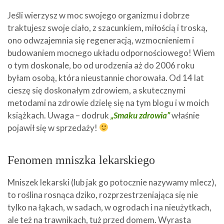
Jeśli wierzysz w moc swojego organizmu i dobrze
traktujesz swoje ciało, z szacunkiem, miłością i troską,
ono odwzajemnia się regeneracją, wzmocnieniem i
budowaniem mocnego układu odpornościowego! Wiem
o tym doskonale, bo od urodzenia aż do 2006 roku
byłam osobą, która nieustannie chorowała. Od 14 lat
cieszę się doskonałym zdrowiem, a skutecznymi
metodami na zdrowie dzielę się na tym blogu i w moich
książkach. Uwaga – dodruk
„Smaku zdrowia”
właśnie
pojawił się w sprzedaży!
Fenomen mniszka lekarskiego
Mniszek lekarski (lub jak go potocznie nazywamy mlecz),
to roślina rosnąca dziko, rozprzestrzeniająca się nie
tylko na łąkach, w sadach, w ogrodach i na nieużytkach,
ale też na trawnikach, tuż przed domem. Wyrasta