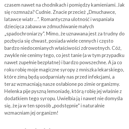
czasem nawet na chodnikach i pomiędzy kamieniami. Jak
się rozmnaża? Cudnie. Znacie przecież „Dmuchawce,
latawce wiatr…”. Romantyczna ulotność i wspaniała
dziecięca zabawa w zdmuchiwanie małych
„spadochroniarzy”. Mimo, że uznawana jest za trudny do
pozbycia się chwast, posiada wiele cennych i często
bardzo niedocenianych właściwości zdrowotnych. Cóż,
zwykle nie cenimy tego, co jest tanie (a w tym przypadku
nawet zupełnie bezpłatne) i bardzo powszechne. A ja co
roku robię moje magiczne syropy z mniszka lekarskiego,
które zimą będą uodparniały nas przed infekcjami, a
teraz wzmacniają nasze osłabione po zimie organizmy.
Helenka pije pyszną lemoniadę, którą robię jej właśnie z
dodatkiem tego syropu. Uwielbia ją i nawet nie domyśla
się, że ja w ten sposób „podstępnie” i naturalnie
wzmacniam jej organizm!