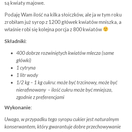
są kwiaty majowe.
Podaję Wam ilość na kilka słoiczków, ale ja w tym roku
zrobiłam już syrop z 1200 główek kwiatów mniszka, a
właśnie robi się kolejna porcja z 800 kwiatów
Składniki
:
400 dobrze rozwiniętych kwiatów mlecza (same
główki)
1 cytryna
1 litr wody
1/2 kg – 1 kg cukru: może być trzcinowy, może być
nierafinowany – ilość cukru może być mniejsza,
zgodnie z preferencjami
Wykonanie
:
Uwaga, w przypadku tego syropu cukier jest naturalnym
konserwantem, który gwarantuje dobre przechowywanie