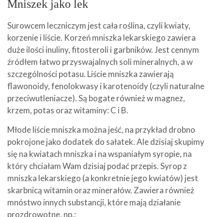
Mniszek jako lek
Surowcem leczniczym jest cała roślina, czyli kwiaty,
korzenie i liście. Korzeń mniszka lekarskiego zawiera
duże ilości inuliny, fitosteroli i garbników. Jest cennym
źródłem łatwo przyswajalnych soli mineralnych, a w
szczególności potasu. Liście mniszka zawierają
flawonoidy, fenolokwasy i karotenoidy (czyli naturalne
przeciwutleniacze). Są bogate również w magnez,
krzem, potas oraz witaminy: C i B.
Młode liście mniszka można jeść, na przykład drobno
pokrojone jako dodatek do sałatek. Ale dzisiaj skupimy
się na kwiatach mniszka i na wspaniałym syropie, na
który chciałam Wam dzisiaj podać przepis. Syrop z
mniszka lekarskiego (a konkretnie jego kwiatów) jest
skarbnicą witamin oraz minerałów. Zawiera również
mnóstwo innych substancji, które mają działanie
prozdrowotne, np.: