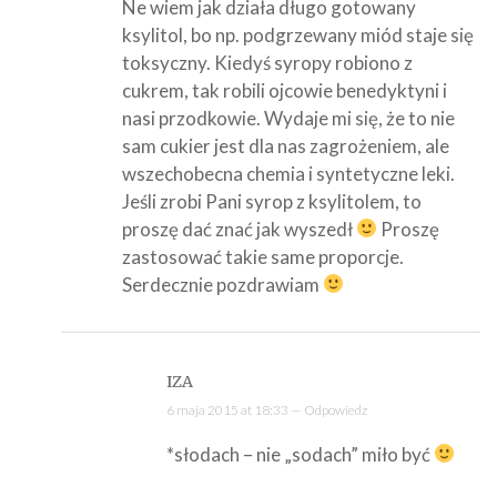
Ne wiem jak działa długo gotowany
ksylitol, bo np. podgrzewany miód staje się
toksyczny. Kiedyś syropy robiono z
cukrem, tak robili ojcowie benedyktyni i
nasi przodkowie. Wydaje mi się, że to nie
sam cukier jest dla nas zagrożeniem, ale
wszechobecna chemia i syntetyczne leki.
Jeśli zrobi Pani syrop z ksylitolem, to
proszę dać znać jak wyszedł
Proszę
zastosować takie same proporcje.
Serdecznie pozdrawiam
IZA
6 maja 2015 at 18:33 —
Odpowiedz
*słodach – nie „sodach” miło być