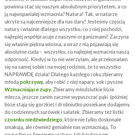
powinna stać się naszym absolutnym priorytetem, a co
ją najwspanialej wzmacnia? Natura! Tak, w naturze
ukryte są najcenniejsze dla nas dary! Jesteśmy częścią
natury i właśnie dlatego wszystko, co z niej pochodzi,
najlepiej współpracuje z naszymi organizmami! Zaczyna
się właśnie piękna wiosna, a wraz z nią pojawiają się
absolutne cuda – wszystko, co najlepiej wzmacnia naszą
odporność. Kiedyś w to nie wierzyłam, ale przekonałam
się na samej sobie i na mojej rodzinie, że to wszystko
NAPRAWDĘ działa! Dlatego każdego roku zbieramy
młodą
pokrzywę
, aby robić z niej napary, sok i pyszne
Wzmacniające zupy.
Zbieramy młodziutkie liście
mlecza, jeszcze zanim zacznie wypuszczać pąki (później
liście stają się gorzkie) i drobniutko posiekane dodajemy
do codziennych surówek i sałatek. Zbieramy też listki
czosnku niedźwiedziego
, które nie tylko doskonale
smakują, ale również genialnie nas wzmacniają. To
wszystko są fenomeny natury, tak bardzo nam