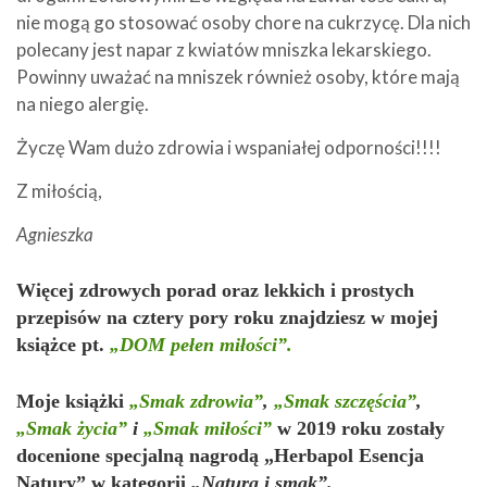
nie mogą go stosować osoby chore na cukrzycę. Dla nich
polecany jest napar z kwiatów mniszka lekarskiego.
Powinny uważać na mniszek również osoby, które mają
na niego alergię.
Życzę Wam dużo zdrowia i wspaniałej odporności!!!!
Z miłością,
Agnieszka
Więcej zdrowych porad oraz lekkich i prostych
przepisów na cztery pory roku znajdziesz w mojej
książce pt.
„DOM pełen miłości”.
Moje książki
„Smak zdrowia”
,
„Smak szczęścia”
,
„Smak życia”
i
„Smak miłości”
w 2019 roku zostały
docenione specjalną nagrodą „Herbapol Esencja
Natury” w kategorii
„Natura i smak”.