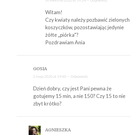
30 kwietnia 2020 at 19:26 —
Odpowiedz
Witam!
Czy kwiaty należy pozbawić zielonych
koszyczków, pozostawiając jedynie
żółte „piórka”?
Pozdrawiam Ania
GOSIA
2 maja 2020 at 19:40 —
Odpowiedz
Dzień dobry, czy jest Pani pewna że
gotujemy 15 min, a nie 150? Czy 15 to nie
zbyt krótko?
AGNIESZKA