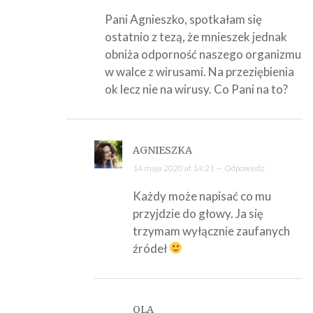
Pani Agnieszko, spotkałam się
ostatnio z tezą, że mnieszek jednak
obniża odporność naszego organizmu
w walce z wirusami. Na przeziębienia
ok lecz nie na wirusy. Co Pani na to?
AGNIESZKA
14 maja 2020 at 14:21 —
Odpowiedz
Każdy może napisać co mu
przyjdzie do głowy. Ja się
trzymam wyłącznie zaufanych
źródeł
OLA