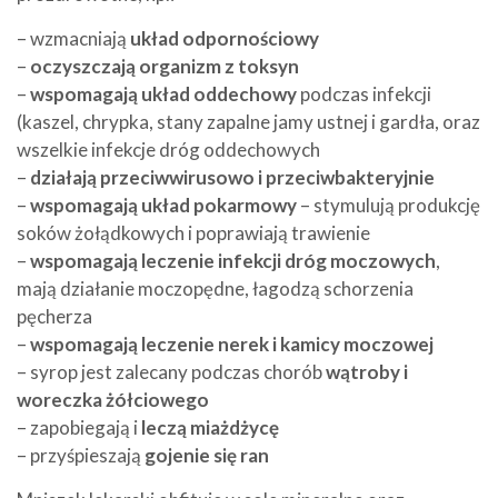
– wzmacniają
układ odpornościowy
–
oczyszczają organizm z toksyn
–
wspomagają układ oddechowy
podczas infekcji
(kaszel, chrypka, stany zapalne jamy ustnej i gardła, oraz
wszelkie infekcje dróg oddechowych
–
działają przeciwwirusowo i przeciwbakteryjnie
–
wspomagają układ pokarmowy
– stymulują produkcję
soków żołądkowych i poprawiają trawienie
–
wspomagają leczenie infekcji dróg moczowych
,
mają działanie moczopędne, łagodzą schorzenia
pęcherza
–
wspomagają leczenie nerek i kamicy moczowej
– syrop jest zalecany podczas chorób
wątroby i
woreczka żółciowego
– zapobiegają i
leczą miażdżycę
– przyśpieszają
gojenie się ran