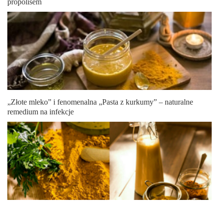
propolisem
„Złote mleko” i fenomenalna „Pasta z kurkumy” – naturalne
remedium na infekcje