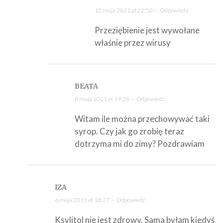
15 maja 2021 at 22:50 —
Odpowiedz
Przeziębienie jest wywołane
właśnie przez wirusy
BEATA
8 maja 2021 at 19:26 —
Odpowiedz
Witam ile można przechowywać taki
syrop. Czy jak go zrobię teraz
dotrzyma mi do zimy? Pozdrawiam
IZA
6 maja 2015 at 18:27 —
Odpowiedz
Ksylitol nie jest zdrowy. Sama byłam kiedyś