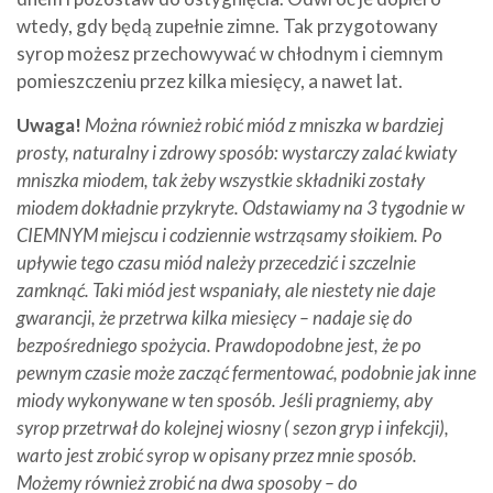
wtedy, gdy będą zupełnie zimne. Tak przygotowany
syrop możesz przechowywać w chłodnym i ciemnym
pomieszczeniu przez kilka miesięcy, a nawet lat.
Uwaga!
Można również robić miód z mniszka w bardziej
prosty, naturalny i zdrowy sposób: wystarczy zalać kwiaty
mniszka miodem, tak żeby wszystkie składniki zostały
miodem dokładnie przykryte. Odstawiamy na 3 tygodnie w
CIEMNYM miejscu i codziennie wstrząsamy słoikiem. Po
upływie tego czasu miód należy przecedzić i szczelnie
zamknąć. Taki miód jest wspaniały, ale niestety nie daje
gwarancji, że przetrwa kilka miesięcy – nadaje się do
bezpośredniego spożycia. Prawdopodobne jest, że po
pewnym czasie może zacząć fermentować, podobnie jak inne
miody wykonywane w ten sposób. Jeśli pragniemy, aby
syrop przetrwał do kolejnej wiosny ( sezon gryp i infekcji),
warto jest zrobić syrop w opisany przez mnie sposób.
Możemy również zrobić na dwa sposoby – do