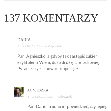
137
KOMENTARZY
DARIA
5 maja 2015 at 21:44 —
Odpowiedz
Pani Agnieszko, a gdyby tak zastąpić cukier
ksylitolem? Wiem, dużo drożej, ale i zdrowiej.
Pytanie czy zachować proporcje?
AGNIESZKA
6 maja 2015 at 11:54 —
Odpowiedz
Pani Dario, trudno mi powiedzieć, czy lepiej.