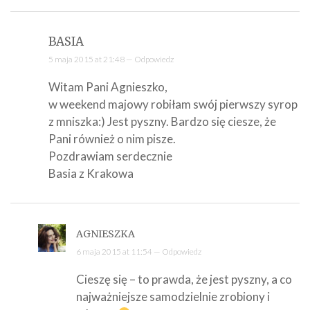
BASIA
5 maja 2015 at 21:48 —
Odpowiedz
Witam Pani Agnieszko,
w weekend majowy robiłam swój pierwszy syrop
z mniszka:) Jest pyszny. Bardzo się ciesze, że
Pani również o nim pisze.
Pozdrawiam serdecznie
Basia z Krakowa
AGNIESZKA
6 maja 2015 at 11:54 —
Odpowiedz
Cieszę się – to prawda, że jest pyszny, a co
najważniejsze samodzielnie zrobiony i