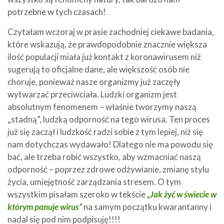
potrzebne w tych czasach!
Czytałam wczoraj w prasie zachodniej ciekawe badania,
które wskazują, że prawdopodobnie znacznie większa
ilość populacji miała już kontakt z koronawirusem niż
sugerują to oficjalne dane, ale większość osób nie
choruje, ponieważ nasze organizmy już zaczęły
wytwarzać przeciwciała. Ludzki organizm jest
absolutnym fenomenem – właśnie tworzymy naszą
„stadną”, ludzką odporność na tego wirusa. Ten proces
już się zaczął i ludzkość radzi sobie z tym lepiej, niż się
nam dotychczas wydawało! Dlatego nie ma powodu się
bać, ale trzeba robić wszystko, aby wzmacniać naszą
odporność – poprzez zdrowe odżywianie, zmianę stylu
życia, umiejętność zarządzania stresem. O tym
wszystkim pisałam szeroko w tekście
„Jak żyć w świecie w
którym panuje wirus”
na samym początku kwarantanny i
nadal się pod nim podpisuję!!!!