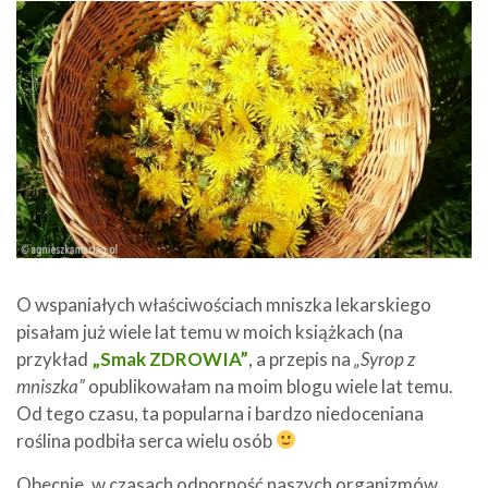
O wspaniałych właściwościach mniszka lekarskiego
pisałam już wiele lat temu w moich książkach (na
przykład
„Smak ZDROWIA”
, a przepis na
„Syrop z
mniszka”
opublikowałam na moim blogu wiele lat temu.
Od tego czasu, ta popularna i bardzo niedoceniana
roślina podbiła serca wielu osób
Obecnie, w czasach odporność naszych organizmów