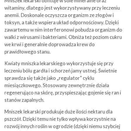
Mniszek lekarski obfituje w sole mineralne oraz
witaminy, dlatego jest wykorzystywany przy leczeniu
anemii. Doskonale oczyszcza organizm ze złogów i
toksyn, a także wspiera układ odpornościowy. Dzięki
zawartemu w nim interferonowi pobudza organizm do
walki z wirusami i bakteriami. Obniża też poziom cukru
we krwi i generalnie doprowadza krew do
prawidłowego stanu.
Kwiaty mniszka lekarskiego wykorzystuje się przy
leczeniu bólu gardła i schorzeń jamy ustnej. Świetnie
sprawdza się także jako „regulator” cyklu
miesiączkowego. Stosowany zewnętrznie działa
regenerująco na skórę, przyspieszając gojenie się ran i
stanów zapalnych.
Mniszek lekarski produkuje duże ilości nektaru dla
pszczół. Dzięki temu nie tylko wpływa korzystnie na
rozwój innych roślin w ogrodzie (dzięki niemu szybciej