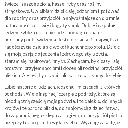
świeże i suszone zioła, kasze, ryby oraz rośliny
strączkowe. Uwielbiam dzielić się jedzeniem i gotować
dla rodziny oraz przyjaciół, a najważniejsze są dla mnie
naturalność, zdrowie i bogaty smak. Dobre i wspólne
jedzenie zbliża do siebie ludzi, pomaga odnaleźć
podobny punkt widzenia. Jestem zdania, że największe
radości życia dzieją się wokół kuchennego stołu. Dzielę
się moją pasją do jedzenia i zdrowego stylu życia,
staram się inspirować innych. Zachęcam, by cieszyli się
prostymi przyjemnościami i doceniali rodzinę, przyjaciół,
bliskich. Ale też, by uczynili bliską osobą… samych siebie.
Lubię historie o ludziach, jedzeniu i miejscach, z których
pochodzi. Wiele inspiracji czerpię z podróży, które są
nieodłączną częścią mojego życia. I te dalekie, do innych
krajów i te bardzo bliskie, do znajomych z dzieciństwa,
do zapomnianego sklepu za rogiem, do przyjaciół piętro
niżej czy też po prostu wgłąb siebie. Wyznaję zasadę, iż