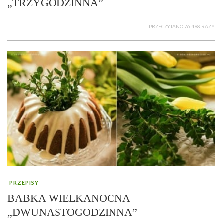
„TRZYGODZINNA”
PRZECZYTANO 76 498 RAZY
PRZEPISY
BABKA WIELKANOCNA
„DWUNASTOGODZINNA”