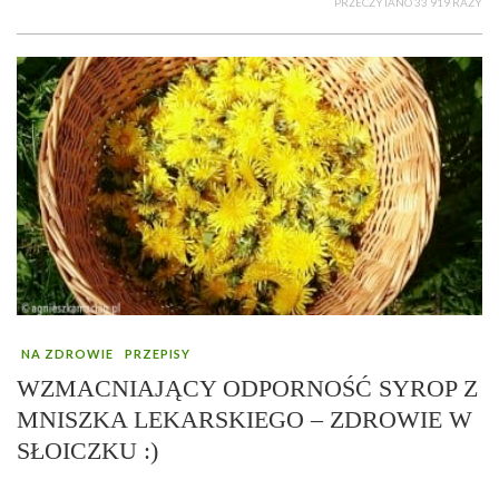
PRZECZYTANO 33 919 RAZY
NA ZDROWIE
PRZEPISY
WZMACNIAJĄCY ODPORNOŚĆ SYROP Z
MNISZKA LEKARSKIEGO – ZDROWIE W
SŁOICZKU :)