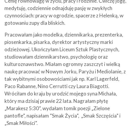
Cenię równowagę w życiu, pracy i rodzinie. Ćwiczę jogę,
medytuję, codziennie odnajduję pasję w zwykłych
czynnościach: pracy w ogrodzie, spacerze z Helenką, w
gotowaniu zupy dla bliskich.
Pracowałam jako modelka, dziennikarka, prezenterka,
piosenkarka, pisarka, dyrektor artystyczny marki
odzieżowej. Ukończyłam Liceum Sztuk Plastycznych,
studiowałam dziennikarstwo, psychologię oraz
kulturoznawstwo. Miałam ogromny zaszczyt i wielką
naukę pracować w Nowym Jorku, Paryżu i Mediolanie, z
tak wybitnymi osobowościami jak np. Karl Lagerfeld,
Paco Rabanne, Nino Cerrutti czy Laura Biagotti.
Wróciłam do kraju by urodzić mojego syna Michała,
który ma dzisiaj prawie 22 lata. Nagrałam płytę
„Marakesz 5:30”, wydałam tomik poezji „Zielone
pantofle”, napisałam ”Smak Życia”, „Smak Szczęścia” i
„Smak Miłości”.