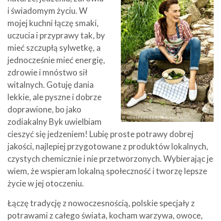
i świadomym życiu. W
mojej kuchni łączę smaki,
uczucia i przyprawy tak, by
mieć szczupłą sylwetkę, a
jednocześnie mieć energię,
zdrowie i mnóstwo sił
witalnych. Gotuję dania
lekkie, ale pyszne i dobrze
doprawione, bo jako
zodiakalny Byk uwielbiam
cieszyć się jedzeniem! Lubię proste potrawy dobrej
jakości, najlepiej przygotowane z produktów lokalnych,
czystych chemicznie i nie przetworzonych. Wybierając je
wiem, że wspieram lokalną społeczność i tworzę lepsze
życie w jej otoczeniu.
Łączę tradycję z nowoczesnością, polskie specjały z
potrawami z całego świata, kocham warzywa, owoce,