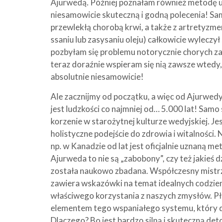
Ajurwedą. Później poznałam również metodę u
niesamowicie skuteczną i godną polecenia! Sam
przewlekłą chorobą krwi, a także z artretyzmem
ssaniu lub zasysaniu oleju) całkowicie wyleczył
pozbyłam się problemu notorycznie chorych z
teraz doraźnie wspieram się nią zawsze wtedy, 
absolutnie niesamowicie!
Ale zacznijmy od początku, a więc od Ajurwedy.
jest ludzkości co najmniej od… 5.000 lat! Samo
korzenie w starożytnej kulturze wedyjskiej. Je
holistyczne podejście do zdrowia i witalności. 
np. w Kanadzie od lat jest oficjalnie uznaną m
Ajurweda to nie są „zabobony”, czy też jakieś 
została naukowo zbadana. Współczesny mistrz
zawiera wskazówki na temat idealnych codzien
właściwego korzystania z naszych zmysłów. Płu
elementem tego wspaniałego systemu, który da
Dlaczego? Bo jest bardzo silną i skuteczną det