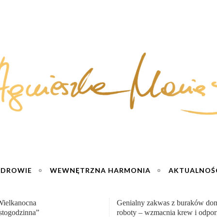
ZDROWIE
WEWNĘTRZNA HARMONIA
AKTUALNOŚ
y zakwas z buraków domowej
„Przemiana” Podróż do siły i wol
– wzmacnia krew i odporność