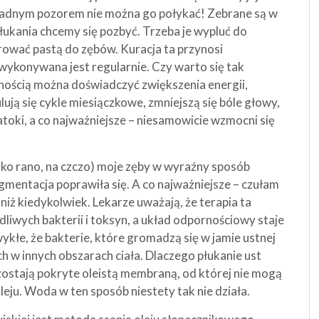
 żadnym pozorem nie można go połykać! Zebrane są w
łukania chcemy się pozbyć. Trzeba je wypluć do
rować pastą do zębów. Kuracja ta przynosi
 wykonywana jest regularnie. Czy warto się tak
nością można doświadczyć zwiększenia energii,
lują się cykle miesiączkowe, zmniejszą się bóle głowy,
zatoki, a co najważniejsze – niesamowicie wzmocni się
ylko rano, na czczo) moje zęby w wyraźny sposób
pigmentacja poprawiła się. A co najważniejsze – czułam
j niż kiedykolwiek. Lekarze uważają, że terapia ta
liwych bakterii i toksyn, a układ odpornościowy staje
wykłe, że bakterie, które gromadzą się w jamie ustnej
 innych obszarach ciała. Dlaczego płukanie ust
zostają pokryte oleistą membraną, od której nie mogą
eju. Woda w ten sposób niestety tak nie działa.