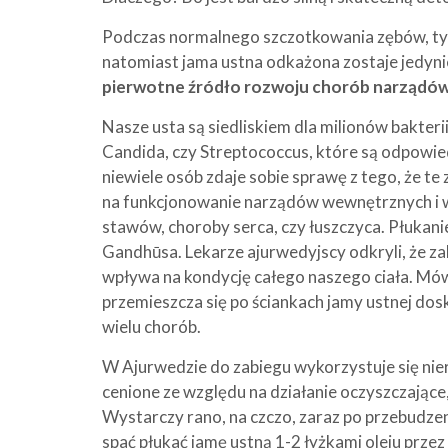
Podczas normalnego szczotkowania zębów, tylk
natomiast jama ustna odkażona zostaje jedyn
pierwotne źródło rozwoju chorób narządó
Nasze usta są siedliskiem dla milionów bakteri
Candida, czy Streptococcus, które są odpowied
niewiele osób zdaje sobie sprawę z tego, że te
na funkcjonowanie narządów wewnętrznych i wy
stawów, choroby serca, czy łuszczyca. Płukanie
Gandhūsa. Lekarze ajurwedyjscy odkryli, że zab
wpływa na kondycję całego naszego ciała. Mów
przemieszcza się po ściankach jamy ustnej dos
wielu chorób.
W Ajurwedzie do zabiegu wykorzystuje się nie
cenione ze względu na działanie oczyszczające,
Wystarczy rano, na czczo, zaraz po przebudzen
spać płukać jamę ustną 1-2 łyżkami oleju przez