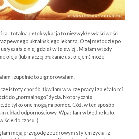
ra i totalna detoksykacja to niezwykłe właściwości
oraz pewnego ukraińskiego lekarza. O tej metodzie po
słyszała o niej gdzieś w telewizji. Miałam wtedy
e oleju (lub inaczej płukanie ust olejem) może
ałam i zupełnie to zignorowałam.
cze istoty chorób, tkwiłam w wirze pracy i zależało mi
ócić do „normalnego” życia. Notorycznie
c, że tylko one mogą mi pomóc. Cóż, w ten sposób
łam układ odpornościowy. Wpadłam w błędne koło,
iście do czasu :).
zęłam moją przygodę ze zdrowym stylem życia i z