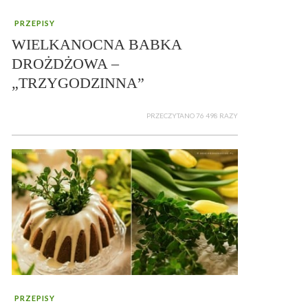
PRZEPISY
WIELKANOCNA BABKA
DROŻDŻOWA –
„TRZYGODZINNA”
PRZECZYTANO 76 498 RAZY
PRZEPISY