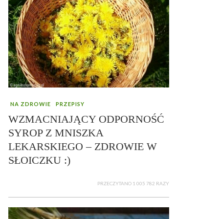
NA ZDROWIE
PRZEPISY
WZMACNIAJĄCY ODPORNOŚĆ
SYROP Z MNISZKA
LEKARSKIEGO – ZDROWIE W
SŁOICZKU :)
PRZECZYTANO 1 005 782 RAZY