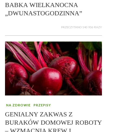
BABKA WIELKANOCNA
„DWUNASTOGODZINNA”
PRZECZYTANO 140 936 RAZY
NA ZDROWIE
PRZEPISY
GENIALNY ZAKWAS Z
BURAKÓW DOMOWEJ ROBOTY
– WZMACNIA KREW I