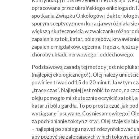
Kontynuacją i rozszerzeniem metody ajurwedyj
opracowana przez ukraińskiego onkologa dr. F
spotkania Związku Onkologów i Bakteriologów
sporym sceptycyzmem kuracja wyróżniała się d
większą skutecznością w zwalczaniu różnorodnyc
zapalenie zatok, katar, bóle zębów, krwawienie 
zapalenie migdałków, egzema, trądzik, łuszczy
choroby układu nerwowego i oddechowego.
Podstawową zasadą tej metody jest nie płukani
(najlepiej ekologicznego!). Olej należy umieści
powinien trwać od 15 do 20 minut. Ja w tym cza
„tracę czas”. Najlepiej jest robić to rano, na c
oleju pomogło mi skutecznie oczyścić zatoki, a
kataru i bólu gardła. To po prostu czuć, jak po
wyciągane i usuwane. Coś niesamowitego! Olej
za pochłanianie toksyn z krwi. Olej staje się b
– najlepiej po zabiegu nawet zdezynfekować u
aby pozbyć się zalegających w nich toksyn, a n