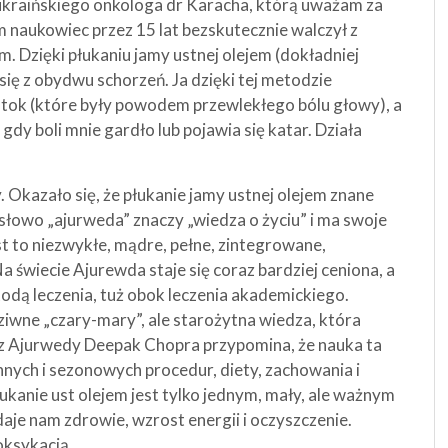
kraińskiego onkologa dr Karacha, którą uważam za
 naukowiec przez 15 lat bezskutecznie walczył z
. Dzięki płukaniu jamy ustnej olejem (dokładniej
 się z obydwu schorzeń. Ja dzięki tej metodzie
atok (które były powodem przewlekłego bólu głowy), a
gdy boli mnie gardło lub pojawia się katar. Działa
 Okazało się, że płukanie jamy ustnej olejem znane
 słowo „ajurweda” znaczy „wiedza o życiu” i ma swoje
st to niezwykłe, mądre, pełne, zintegrowane,
Na świecie Ajurewda staje się coraz bardziej ceniona, a
etodą leczenia, tuż obok leczenia akademickiego.
dziwne „czary-mary”, ale starożytna wiedza, która
 Ajurwedy Deepak Chopra przypomina, że ​​nauka ta
nych i sezonowych procedur, diety, zachowania i
kanie ust olejem jest tylko jednym, mały, ale ważnym
je nam zdrowie, wzrost energii i oczyszczenie.
oksykacją.