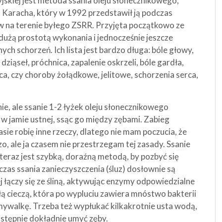
skiej jest metoda ssania oleju słonecznikowego,
. Karacha, który w 1992 przedstawił ją podczas
 na terenie byłego ZSRR. Przyjęta początkowo ze
użą prostotą wykonania i jednocześnie jeszcze
h schorzeń. Ich lista jest bardzo długa: bóle głowy,
dziąseł, próchnica, zapalenie oskrzeli, bóle gardła,
ca, czy choroby żołądkowe, jelitowe, schorzenia serca,
e, ale ssanie 1-2 łyżek oleju słonecznikowego
ć w jamie ustnej, ssąc go między zębami. Zabieg
sie robię inne rzeczy, dlatego nie mam poczucia, że
zczo, ale ja czasem nie przestrzegam tej zasady. Ssanie
 teraz jest szybką, doraźną metodą, by pozbyć się
dczas ssania zanieczyszczenia (śluz) dosłownie są
 łączy się ze śliną, aktywując enzymy odpowiedzialne
iałą cieczą, która po wypluciu zawiera mnóstwo bakterii
mywalkę. Trzeba też wypłukać kilkakrotnie usta wodą,
astępnie dokładnie umyć zęby.