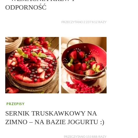
ODPORNOŚĆ
PRZECZYTANO 2 237 812 RAZY
PRZEPISY
SERNIK TRUSKAWKOWY NA
ZIMNO – NA BAZIE JOGURTU :)
PRZECZYTANO 153 888 RAZY