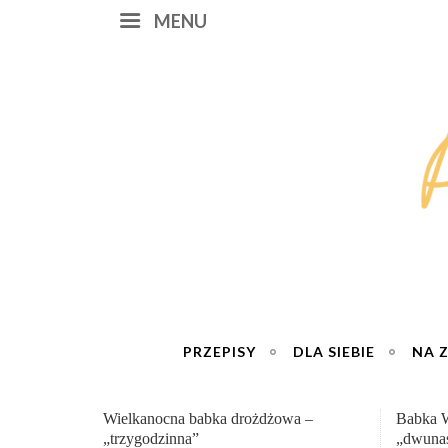
MENU
PRZEPISY
DLA SIEBIE
NA 
Babka Wielkanocna
Genialn
„dwunastogodzinna”
roboty 