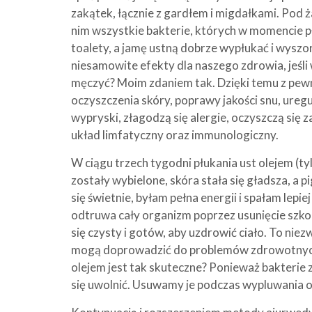
zakątek, łącznie z gardłem i migdałkami. Pod
nim wszystkie bakterie, których w momencie p
toalety, a jamę ustną dobrze wypłukać i wyszo
niesamowite efekty dla naszego zdrowia, jeśli
męczyć? Moim zdaniem tak. Dzięki temu z pew
oczyszczenia skóry, poprawy jakości snu, uregu
wypryski, złagodzą się alergie, oczyszczą się 
układ limfatyczny oraz immunologiczny.
W ciągu trzech tygodni płukania ust olejem (t
zostały wybielone, skóra stała się gładsza, a 
się świetnie, byłam pełna energii i spałam lepie
odtruwa cały organizm poprzez usunięcie szkod
się czysty i gotów, aby uzdrowić ciało. To niez
mogą doprowadzić do problemów zdrowotnych w
olejem jest tak skuteczne? Ponieważ bakterie 
się uwolnić. Usuwamy je podczas wypluwania ol