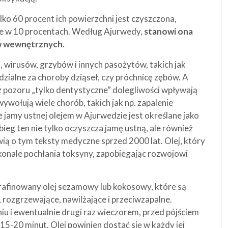
o 60 procent ich powierzchni jest czyszczona,
ie w 10 procentach. Według Ajurwedy,
stanowi ona
w wewnętrznych.
i, wirusów, grzybów i innych pasożytów, takich jak
zialne za choroby dziąseł, czy próchnicę zębów. A
 z pozoru „tylko dentystyczne” dolegliwości wpływają
wołują wiele chorób, takich jak np. zapalenie
 jamy ustnej olejem w Ajurwedzie jest określane jako
ieg ten nie tylko oczyszcza jamę ustną, ale również
ią o tym teksty medyczne sprzed 2000 lat. Olej, który
konale pochłania toksyny, zapobiegając rozwojowi
rafinowany olej sezamowy lub kokosowy, które są
 rozgrzewające, nawilżające i przeciwzapalne.
iu i ewentualnie drugi raz wieczorem, przed pójściem
 15-20 minut. Olej powinien dostać się w każdy jej