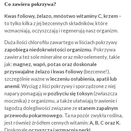
Co zawiera pokrzywa?
Kwas foliowy, żelazo, mnóstwo witaminy C, krzem
–
to tylko kilka z jej bezcennych składników, które
wzmacniają, oczyszczają i regenerują nasz organizm.
Duża ilości chlorofilu zawartego w liściach pokrzywy
zapobiega niedokrwistości organizmu
. Pokrzywa
zawiera też sole mineralne oraz mikroelementy, takie
jak:
magnez, wapń, potas oraz doskonale
przyswajalne żelazo i kwas foliowy
(bezcenne!),
szczególnie ważne w
leczeniu osłabienia, apatii lub
anemii
. Wyciąg z liści pokrzywy i sporządzone z niej
napary pomagają w
pozbyciu się toksyn
(zwłaszcza
mocznika) z organizmu, a także ułatwiają trawienie i
łagodzą dolegliwości związane ze
stanem zapalnym
przewodu pokarmowego
. Ta na pozór zwykła roślina,
jest również źródłem cennych witamin:
A, B, C oraz K.
Doskonale
oczyszcza i wzmacnia nerki
.