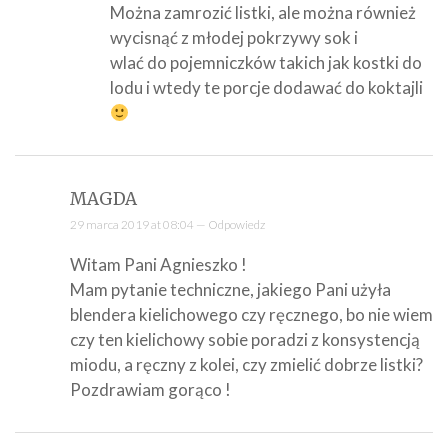
Można zamrozić listki, ale można również
wycisnąć z młodej pokrzywy sok i
wlać do pojemniczków takich jak kostki do
lodu i wtedy te porcje dodawać do koktajli
MAGDA
29 marca 2019 at 08:04 —
Odpowiedz
Witam Pani Agnieszko !
Mam pytanie techniczne, jakiego Pani użyła
blendera kielichowego czy ręcznego, bo nie wiem
czy ten kielichowy sobie poradzi z konsystencją
miodu, a ręczny z kolei, czy zmielić dobrze listki?
Pozdrawiam gorąco !