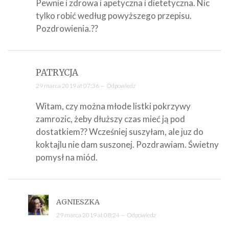
Pewnie i zdrowa i apetyczna i dietetyczna. Nic
tylko robić według powyższego przepisu.
Pozdrowienia.??
PATRYCJA
29 marca 2019 at 07:36 —
Odpowiedz
Witam, czy można młode listki pokrzywy
zamrozic, żeby dłuższy czas mieć ją pod
dostatkiem?? Wcześniej suszyłam, ale juz do
koktajlu nie dam suszonej. Pozdrawiam. Świetny
pomysł na miód.
AGNIESZKA
29 marca 2019 at 08:24 —
Odpowiedz