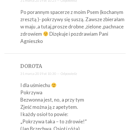
31 marca 2019 at 10:25 —
Odpowiedz
Po porannym spacerze z moim Psem (kochanym
zresztą )- pokrzywy się suszą. Zawsze zbierałam
w maju ,a tutaj,prosze drobne ,zielone ,pachnace
zdrowiem
Dizękuje i pozdrawiam Pani
Agnieszko
DOROTA
31 marca 2019 at 10:30 —
Odpowiedz
I dla uśmiechu
Pokrzywa
Bezwonna jest, no, a przy tym
Zjeść można ją z apetytem.
I każdy osioł to powie:
„Pokrzywa taka – to zdrowie!”
(Jan Brzechwa, Osioł i róża)