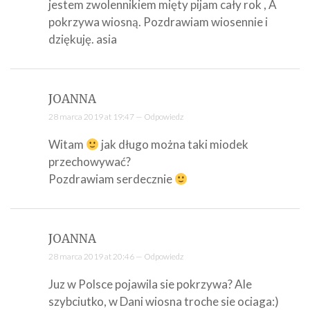
jestem zwolennikiem mięty pijam cały rok , A
pokrzywa wiosną. Pozdrawiam wiosennie i
dziękuję. asia
JOANNA
28 marca 2019 at 19:47 —
Odpowiedz
Witam
jak długo można taki miodek
przechowywać?
Pozdrawiam serdecznie
JOANNA
28 marca 2019 at 20:46 —
Odpowiedz
Juz w Polsce pojawila sie pokrzywa? Ale
szybciutko, w Dani wiosna troche sie ociaga:)