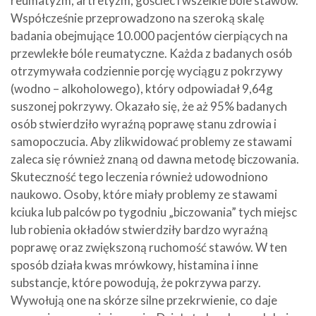
reumatyzm, artretyzm, gościec i wszelkie bóle stawów.
Współcześnie przeprowadzono na szeroką skalę
badania obejmujące 10.000 pacjentów cierpiących na
przewlekłe bóle reumatyczne. Każda z badanych osób
otrzymywała codziennie porcję wyciągu z pokrzywy
(wodno – alkoholowego), który odpowiadał 9,64g
suszonej pokrzywy. Okazało się, że aż 95% badanych
osób stwierdziło wyraźną poprawę stanu zdrowia i
samopoczucia. Aby zlikwidować problemy ze stawami
zaleca się również znaną od dawna metodę biczowania.
Skuteczność tego leczenia również udowodniono
naukowo. Osoby, które miały problemy ze stawami
kciuka lub palców po tygodniu „biczowania” tych miejsc
lub robienia okładów stwierdziły bardzo wyraźną
poprawę oraz zwiększoną ruchomość stawów. W ten
sposób działa kwas mrówkowy, histamina i inne
substancje, które powodują, że pokrzywa parzy.
Wywołują one na skórze silne przekrwienie, co daje