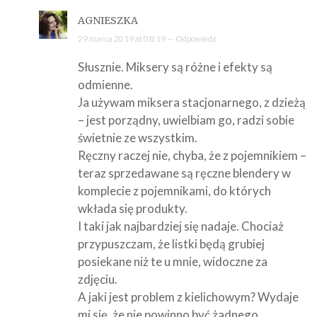
AGNIESZKA
29 marca 2019 at 08:19 —
Odpowiedz
Słusznie. Miksery są różne i efekty są
odmienne.
Ja używam miksera stacjonarnego, z dzieżą
– jest porządny, uwielbiam go, radzi sobie
świetnie ze wszystkim.
Ręczny raczej nie, chyba, że z pojemnikiem –
teraz sprzedawane są ręczne blendery w
komplecie z pojemnikami, do których
wkłada się produkty.
I taki jak najbardziej się nadaje. Chociaż
przypuszczam, że listki będą grubiej
posiekane niż te u mnie, widoczne za
zdjęciu.
A jaki jest problem z kielichowym? Wydaje
mi się, że nie powinno być żadnego