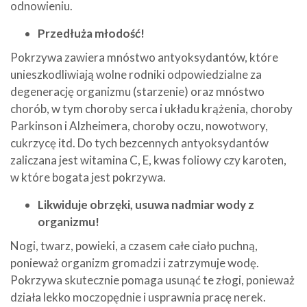
odnowieniu.
Przedłuża młodość!
Pokrzywa zawiera mnóstwo antyoksydantów, które
unieszkodliwiają wolne rodniki odpowiedzialne za
degenerację organizmu (starzenie) oraz mnóstwo
chorób, w tym choroby serca i układu krążenia, choroby
Parkinson i Alzheimera, choroby oczu, nowotwory,
cukrzycę itd. Do tych bezcennych antyoksydantów
zaliczana jest witamina C, E, kwas foliowy czy karoten,
w które bogata jest pokrzywa.
Likwiduje obrzęki, usuwa nadmiar wody z
organizmu!
Nogi, twarz, powieki, a czasem całe ciało puchną,
ponieważ organizm gromadzi i zatrzymuje wodę.
Pokrzywa skutecznie pomaga usunąć te złogi, ponieważ
działa lekko moczopędnie i usprawnia pracę nerek.