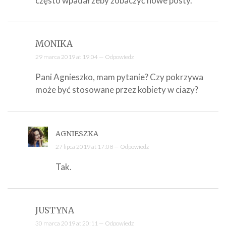
często wpadał zeby zobaczyć nowe posty.
MONIKA
29 marca 2019 at 19:04 —
Odpowiedz
Pani Agnieszko, mam pytanie? Czy pokrzywa
może być stosowane przez kobiety w ciazy?
AGNIESZKA
27 lipca 2019 at 17:08 —
Odpowiedz
Tak.
JUSTYNA
30 marca 2019 at 20:11 —
Odpowiedz