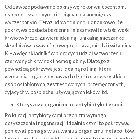
Od zawsze podawano pokrzywę rekonwalescentom,
osobom osłabionym, cierpiącym na anemię czy
wyczerpanym. Teraz udowodniono już naukowo, że
pokrzywa posiada bezcenne i niesamowite właściwości
krwiotwórcze. Zawiera idealną i unikalną mieszankę
składników: kwasu foliowego, żelaza, miedzi i witaminy
K – a więc składników biorących udział w tworzeniu
czerwonych krwinek i hemoglobiny. Dlatego z
pewnością pokrzywa jest idealną rośliną, która
wzmacnia organizmy naszych dzieci oraz wszystkich
osób osłabionych, zestresowanych, przemęczonych,
żyjących w pośpiechu, używających leków itd.
Oczyszcza organizm po antybiotykoterapii!
Po kuracji antybiotykami organizm wymaga
oczyszczenia i regeneracji. Idealnie czyni to pokrzywa,
ponieważ pomaga w usuwaniu z organizmu metabolitów
(pozostałych po lekach), oczyszcza wątrobę oraz nerki i