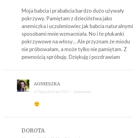
Moja babcia i prababcia bardzo dużo używały
pokrzywy. Pamiętam z dzieciństwa jako
anemiczka i uczuleniowiec jak babcia naturalnymi
sposobami mnie wzmacniała. No i te płukanki
pokrzywowe na włosy… Ale przyznam że miodu
nie próbowałam, a może tylko nie pamiętam. Z
pewnością spróbuję. Dziękuję i pozdrawiam
AGNIESZKA
27 lipca 2019 at 17:07 —
Odpowiedz
DOROTA