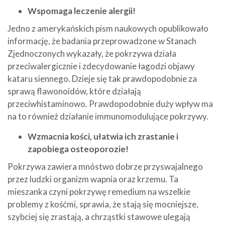
Wspomaga leczenie alergii!
Jedno z amerykańskich pism naukowych opublikowało
informację, że badania przeprowadzone w Stanach
Zjednoczonych wykazały, że pokrzywa działa
przeciwalergicznie i zdecydowanie łagodzi objawy
kataru siennego. Dzieje się tak prawdopodobnie za
sprawą flawonoidów, które działają
przeciwhistaminowo. Prawdopodobnie duży wpływ ma
na to również działanie immunomodulujące pokrzywy.
Wzmacnia kości, ułatwia ich zrastanie i
zapobiega osteoporozie!
Pokrzywa zawiera mnóstwo dobrze przyswajalnego
przez ludzki organizm wapnia oraz krzemu. Ta
mieszanka czyni pokrzywę remedium na wszelkie
problemy z kośćmi, sprawia, że stają się mocniejsze,
szybciej się zrastają, a chrząstki stawowe ulegają