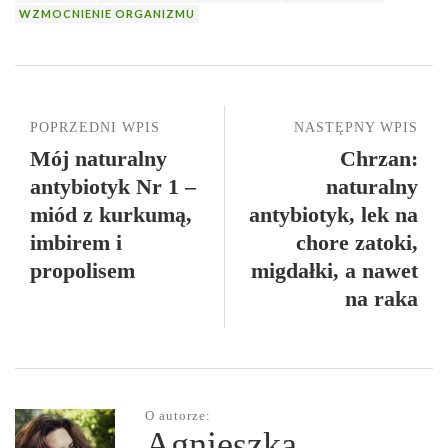
WZMOCNIENIE ORGANIZMU
POPRZEDNI WPIS
NASTĘPNY WPIS
Mój naturalny
Chrzan:
antybiotyk Nr 1 –
naturalny
miód z kurkumą,
antybiotyk, lek na
imbirem i
chore zatoki,
propolisem
migdałki, a nawet
na raka
O autorze:
Agnieszka