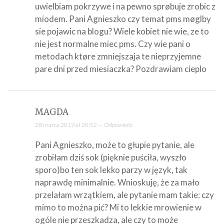
uwielbiam pokrzywe i na pewno sprøbuje zrobic z
miodem. Pani Agnieszko czy temat pms møglby
sie pojawic na blogu? Wiele kobiet nie wie, ze to
nie jest normalne miec pms. Czy wie pani o
metodach ktøre zmniejszaja te nieprzyjemne
pare dni przed miesiaczka? Pozdrawiam cieplo
MAGDA
28 marca 2019 at 20:52 —
Odpowiedz
Pani Agnieszko, może to głupie pytanie, ale
zrobiłam dziś sok (pięknie puściła, wyszło
sporo)bo ten sok lekko parzy w język, tak
naprawdę minimalnie. Wnioskuję, że za mało
przelałam wrzątkiem, ale pytanie mam takie: czy
mimo to można pić? Mi to lekkie mrowienie w
ogóle nie przeszkadza, ale czy to może