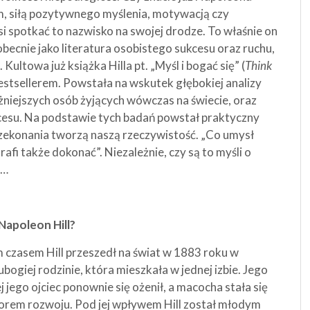
em, siłą pozytywnego myślenia, motywacją czy
i spotkać to nazwisko na swojej drodze. To właśnie on
ecnie jako literatura osobistego sukcesu oraz ruchu,
towa już książka Hilla pt. „Myśl i bogać się” (
Think
stsellerem. Powstała na wskutek głębokiej analizy
żniejszych osób żyjących wówczas na świecie, oraz
kcesu. Na podstawie tych badań powstał praktyczny
rzekonania tworzą naszą rzeczywistość. „Co umysł
rafi także dokonać”. Niezależnie, czy są to myśli o
ą…
 Napoleon Hill?
 czasem Hill przeszedł na świat w 1883 roku w
bogiej rodzinie, która mieszkała w jednej izbie. Jego
 jego ojciec ponownie się ożenił, a macocha stała się
torem rozwoju. Pod jej wpływem Hill został młodym