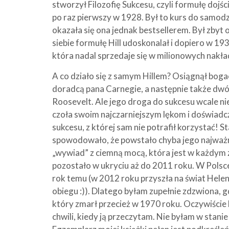
stworzył Filozofię Sukcesu, czyli formułę dojś
po raz pierwszy w 1928. Był to kurs do samodz
okazała się ona jednak bestsellerem. Był zbyt o
siebie formułę Hill udoskonalał i dopiero w 193
która nadal sprzedaje się w milionowych nakła
A co działo się z samym Hillem? Osiągnął boga
doradcą pana Carnegie, a następnie także dw
Roosevelt. Ale jego droga do sukcesu wcale ni
czoła swoim najczarniejszym lękom i doświad
sukcesu, z której sam nie potrafił korzystać! St
spowodowało, że powstało chyba jego najważniej
„wywiad” z ciemną mocą, która jest w każdym 
pozostało w ukryciu aż do 2011 roku. W Polsce 
rok temu (w 2012 roku przyszła na świat Helen
obiegu :)). Dlatego byłam zupełnie zdzwiona, 
który zmarł przecież w 1970 roku. Oczywiście 
chwili, kiedy ją przeczytam. Nie byłam w stanie