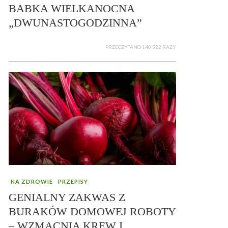
BABKA WIELKANOCNA
„DWUNASTOGODZINNA”
PRZECZYTANO 140 922 RAZY
NA ZDROWIE
PRZEPISY
GENIALNY ZAKWAS Z
BURAKÓW DOMOWEJ ROBOTY
– WZMACNIA KREW I