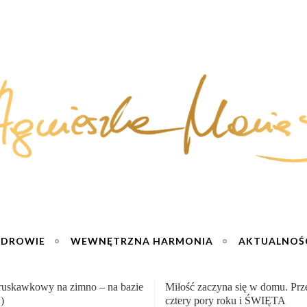
ZDROWIE
WEWNĘTRZNA HARMONIA
AKTUALNOŚ
zaczyna się w domu. Przepisy na
Wzmacniający odporność syrop 
pory roku i ŚWIĘTA
mniszka lekarskiego – zdrowie 