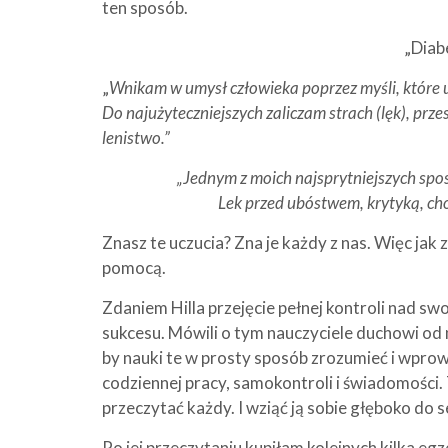
ten sposób.
„Diabe
„
Wnikam w umysł człowieka poprzez myśli, które 
Do najużyteczniejszych zaliczam strach (lęk), prze
lenistwo.”
„Jednym z moich najsprytniejszych spo
Lek przed ubóstwem, krytyką, chor
Znasz te uczucia? Zna je każdy z nas. Więc jak
pomocą.
Zdaniem Hilla przejęcie pełnej kontroli nad sw
sukcesu. Mówili o tym nauczyciele duchowi od 
by nauki te w prosty sposób zrozumieć i wprow
codziennej pracy, samokontroli i świadomości. 
przeczytać każdy. I wziąć ją sobie głęboko do s
Po jej przeczytaniu kupiłam kolejnych kilka e