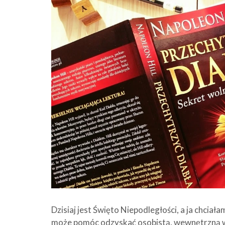
Dzisiaj jest Święto Niepodległości, a ja chcia
może pomóc odzyskać osobistą, wewnętrzną wo