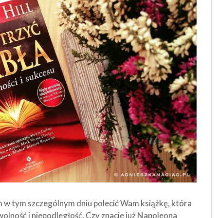
łam w tym szczególnym dniu polecić Wam książkę, która
lność i niepodległość. Czy znacie już Napoleona