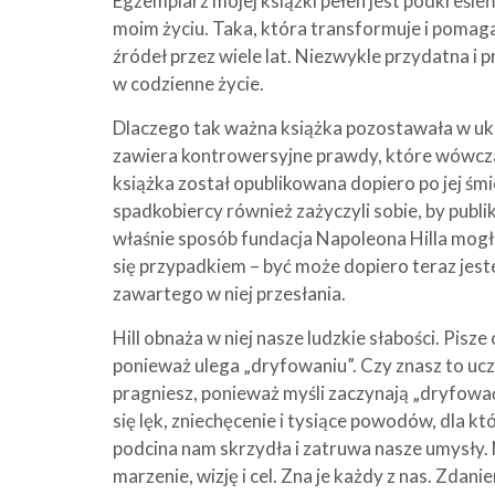
Egzemplarz mojej książki pełen jest podkreśleń
moim życiu. Taka, która transformuje i pomag
źródeł przez wiele lat. Niezwykle przydatna i p
w codzienne życie.
Dlaczego tak ważna książka pozostawała w ukr
zawiera kontrowersyjne prawdy, które wówczas
książka został opublikowana dopiero po jej śmier
spadkobiercy również zażyczyli sobie, by publik
właśnie sposób fundacja Napoleona Hilla mogła
się przypadkiem – być może dopiero teraz jest
zawartego w niej przesłania.
Hill obnaża w niej nasze ludzkie słabości. Pisz
ponieważ ulega „dryfowaniu”. Czy znasz to uczuc
pragniesz, ponieważ myśli zaczynają „dryfowa
się lęk, zniechęcenie i tysiące powodów, dla k
podcina nam skrzydła i zatruwa nasze umysły.
marzenie, wizję i cel. Zna je każdy z nas. Zdan