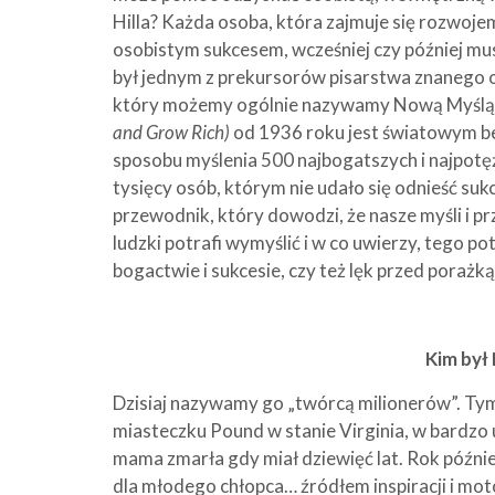
Hilla? Każda osoba, która zajmuje się rozwoj
osobistym sukcesem, wcześniej czy później mus
był jednym z prekursorów pisarstwa znanego ob
który możemy ogólnie nazywamy Nową Myślą. Kul
and Grow Rich)
od 1936 roku jest światowym be
sposobu myślenia 500 najbogatszych i najpotę
tysięcy osób, którym nie udało się odnieść su
przewodnik, który dowodzi, że nasze myśli i p
ludzki potrafi wymyślić i w co uwierzy, tego pot
bogactwie i sukcesie, czy też lęk przed porażk
Kim był
Dzisiaj nazywamy go „twórcą milionerów”. Tym
miasteczku Pound w stanie Virginia, w bardzo u
mama zmarła gdy miał dziewięć lat. Rok później
dla młodego chłopca… źródłem inspiracji i mo