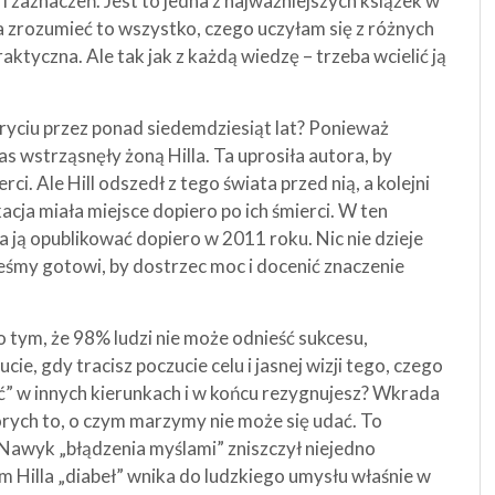
 i zaznaczeń. Jest to jedna z najważniejszych książek w
a zrozumieć to wszystko, czego uczyłam się z różnych
raktyczna. Ale tak jak z każdą wiedzę – trzeba wcielić ją
yciu przez ponad siedemdziesiąt lat? Ponieważ
 wstrząsnęły żoną Hilla. Ta uprosiła autora, by
ci. Ale Hill odszedł z tego świata przed nią, a kolejni
acja miała miejsce dopiero po ich śmierci. W ten
 ją opublikować dopiero w 2011 roku. Nic nie dzieje
eśmy gotowi, by dostrzec moc i docenić znaczenie
e o tym, że 98% ludzi nie może odnieść sukcesu,
ie, gdy tracisz poczucie celu i jasnej wizji tego, czego
ć” w innych kierunkach i w końcu rezygnujesz? Wkrada
tórych to, o czym marzymy nie może się udać. To
 Nawyk „błądzenia myślami” zniszczył niejedno
iem Hilla „diabeł” wnika do ludzkiego umysłu właśnie w