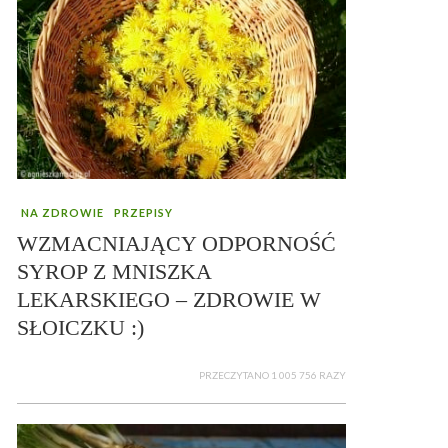
NA ZDROWIE
PRZEPISY
WZMACNIAJĄCY ODPORNOŚĆ
SYROP Z MNISZKA
LEKARSKIEGO – ZDROWIE W
SŁOICZKU :)
PRZECZYTANO 1 005 756 RAZY