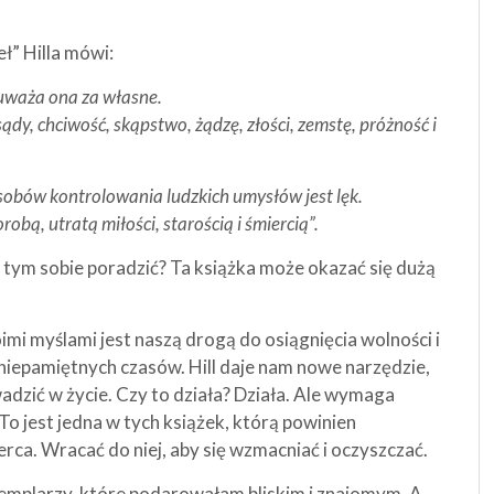
ł” Hilla mówi:
uważa ona za własne.
sądy, chciwość, skąpstwo, żądzę, złości, zemstę, próżność i
sobów kontrolowania ludzkich umysłów jest lęk.
obą, utratą miłości, starością i śmiercią”.
 z tym sobie poradzić? Ta książka może okazać się dużą
oimi myślami jest naszą drogą do osiągnięcia wolności i
niepamiętnych czasów. Hill daje nam nowe narzędzie,
adzić w życie. Czy to działa? Działa. Ale wymaga
To jest jedna w tych książek, którą powinien
erca. Wracać do niej, aby się wzmacniać i oczyszczać.
gzemplarzy, które podarowałam bliskim i znajomym. A