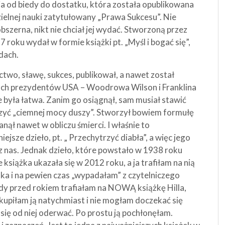
cia od biedy do dostatku, która została opublikowana
ielnej nauki zatytułowany „Prawa Sukcesu”. Nie
bszerna, nikt nie chciał jej wydać. Stworzoną przez
7 roku wydał w formie książki pt. „Myśl i bogać się”,
dach.
ctwo, sławę, sukces, publikował, a nawet został
óch prezydentów USA – Woodrowa Wilson i Franklina
e była łatwa. Zanim go osiągnął, sam musiał stawić
czyć „ciemnej mocy duszy”. Stworzył bowiem formułę
anął nawet w obliczu śmierci. I właśnie to
sze dzieło, pt. „ Przechytrzyć diabła”, a więc jego
z nas. Jednak dzieło, które powstało w 1938 roku
książka ukazała się w 2012 roku, a ja trafiłam na nią
ka i na pewien czas „wypadałam” z czytelniczego
gdy przed rokiem trafiałam na NOWĄ książkę Hilla,
kupiłam ją natychmiast i nie mogłam doczekać się
 się od niej oderwać. Po prostu ją pochłonęłam.