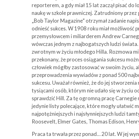
reporterem, a gdy miał 15 lat zaczął pisać do 
naukę w szkole prawniczej. Zatrudniony przez 
„Bob Taylor Magazine” otrzymał zadanie napisa
odnieść sukces. W 1908 roku miał możliwość 
przemysłowcem i miliarderem Andrew Carnegie (
wówczas jednym z najbogatszych ludzi świata.
zwrotnym w życiu młodego Hilla. Rozmowa miał
przekonany, że proces osiągania sukcesu możn
człowiek mógłby zastosować w swoim życiu, a
przeprowadzenia wywiadów z ponad 500 najbo
sukcesu. Uważał również, że do jej stworzeni
tysiącami osób, którym nie udało się w życiu o
sprawdzić Hill. Za tę ogromną pracę Carnegie
jedynie listy polecające, które mogły ułatwić
najpotężniejszych i najsłynniejszych ludzi tamt
Roosevelt, Elmer Gates, Thomas Edison, Henr
Praca ta trwała przez ponad… 20 lat. W jej wy