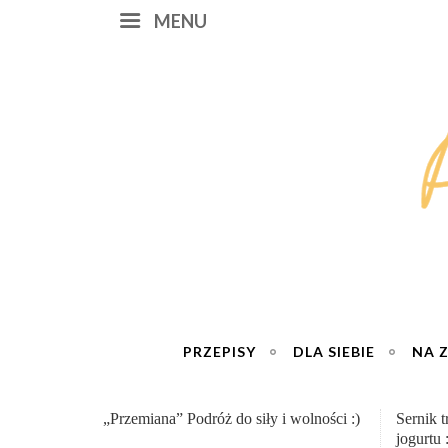
MENU
PRZEPISY
DLA SIEBIE
NA 
Sernik truskawkowy na zimno – na bazie
Miłość 
jogurtu :)
cztery 