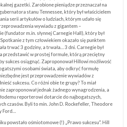
lokalnej gazetki. Zarobione pieniądze przeznaczał na
gubernatora stanu Tennessee, który był właścicielem
nia serii artykułów o ludziach, którym udało się
przeprowadzenia wywiadu z gigantem –
fundator m.in. słynnej Carnegie Hall), który był
 Spotkanie z tym człowiekiem okazało się punktem
a trwać 3 godziny, a trwała… 3 dni. Carnegie był
a przedstawić w prostej formule, którą przeciętny
by sukces osiągnąć. Zaproponował Hillowi możliwość
gatszymi osobami świata, aby odkryć formułę
a niezbędne jest przeprowadzenie wywiadów z
dnieść sukcesu. Co różni obie te grupy? To miał
 nie zaproponował jednak żadnego wynagrodzenia, a
 młodemu reporterowi dotarcie do najbogatszych,
ych czasów. Byli to min. John D. Rockefeller, Theodore
y Ford…
niku powstało ośmiotomowe (!) „Prawo sukcesu”. Hill