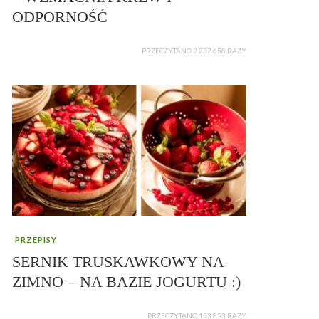
ODPORNOŚĆ
PRZECZYTANO 2 237 658 RAZY
PRZEPISY
SERNIK TRUSKAWKOWY NA
ZIMNO – NA BAZIE JOGURTU :)
PRZECZYTANO 153 853 RAZY