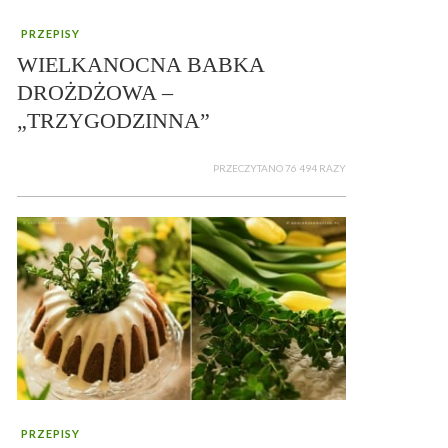
PRZEPISY
WIELKANOCNA BABKA
DROŻDŻOWA –
„TRZYGODZINNA”
PRZECZYTANO 76 494 RAZY
PRZEPISY