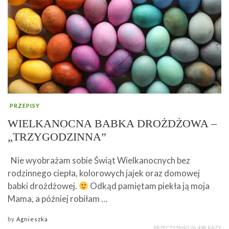
PRZEPISY
WIELKANOCNA BABKA DROŻDŻOWA –
„TRZYGODZINNA”
Nie wyobrażam sobie Świąt Wielkanocnych bez
rodzinnego ciepła, kolorowych jajek oraz domowej
babki drożdżowej.
Odkąd pamiętam piekła ją moja
Mama, a później robiłam …
by
Agnieszka
PRZECZYTANO 76 498 RAZY