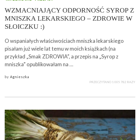
WZMACNIAJĄCY ODPORNOŚĆ SYROP Z
MNISZKA LEKARSKIEGO – ZDROWIE W
SŁOICZKU :)
O wspaniałych właściwościach mniszka lekarskiego
pisałam już wiele lat temu w moich książkach (na
przykład „Smak ZDROWIA”, a przepis na „Syrop z
mniszka” opublikowałam na …
by
Agnieszka
PRZECZYTANO 1 005 782 RAZY