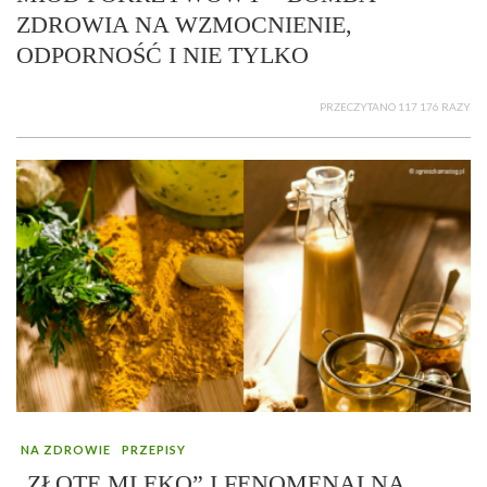
ZDROWIA NA WZMOCNIENIE,
ODPORNOŚĆ I NIE TYLKO
PRZECZYTANO 117 176 RAZY
NA ZDROWIE
PRZEPISY
„ZŁOTE MLEKO” I FENOMENALNA