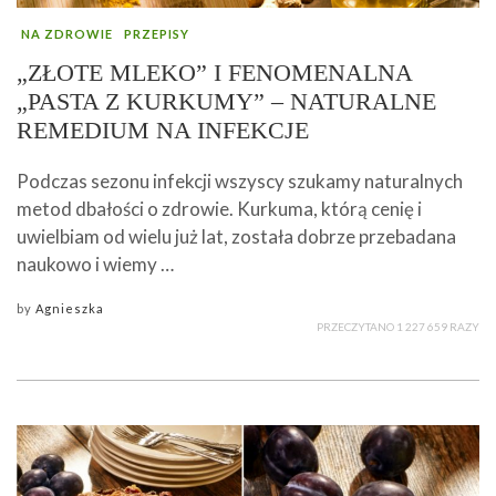
NA ZDROWIE
PRZEPISY
„ZŁOTE MLEKO” I FENOMENALNA
„PASTA Z KURKUMY” – NATURALNE
REMEDIUM NA INFEKCJE
Podczas sezonu infekcji wszyscy szukamy naturalnych
metod dbałości o zdrowie. Kurkuma, którą cenię i
uwielbiam od wielu już lat, została dobrze przebadana
naukowo i wiemy …
by
Agnieszka
PRZECZYTANO 1 227 659 RAZY