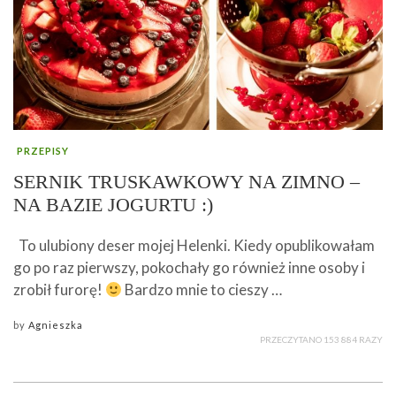
PRZEPISY
SERNIK TRUSKAWKOWY NA ZIMNO –
NA BAZIE JOGURTU :)
To ulubiony deser mojej Helenki. Kiedy opublikowałam
go po raz pierwszy, pokochały go również inne osoby i
zrobił furorę!
Bardzo mnie to cieszy …
by
Agnieszka
PRZECZYTANO 153 884 RAZY