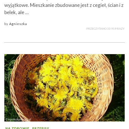
wyjątkowe. Mieszkanie zbudowane jest z cegieł, ścian i z
belek, ale …
by
Agnieszka
PRZECZYTANO 33 919 RAZY
NA ZDROWIE
PRZEPISY