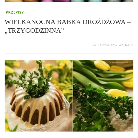
PRZEPISY
WIELKANOCNA BABKA DROŻDŻOWA –
„TRZYGODZINNA”
PRZECZYTANO 76 498 RAZY