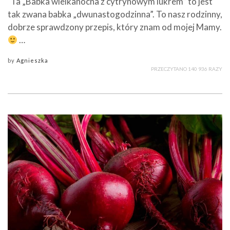
Ta „Babka wielkanocna z cytrynowym lukrem” to jest
tak zwana babka „dwunastogodzinna”. To nasz rodzinny,
dobrze sprawdzony przepis, który znam od mojej Mamy.
…
by
Agnieszka
PRZECZYTANO 140 936 RAZY