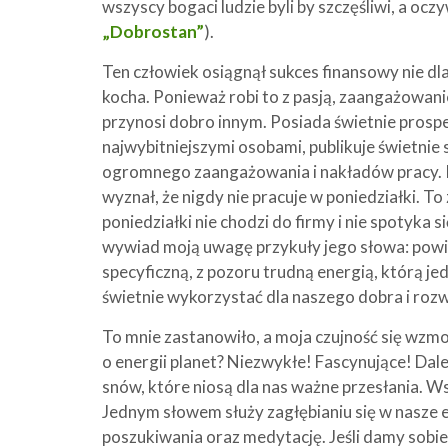
wszyscy bogaci ludzie byli by szczęśliwi, a oczy
„Dobrostan”
).
Ten człowiek osiągnął sukces finansowy nie dlat
kocha. Ponieważ robi to z pasją, zaangażowanie
przynosi dobro innym. Posiada świetnie prosp
najwybitniejszymi osobami, publikuje świetnie
ogromnego zaangażowania i nakładów pracy.
wyznał, że nigdy nie pracuje w poniedziałki. T
poniedziałki nie chodzi do firmy i nie spotyka 
wywiad moją uwagę przykuły jego słowa: powied
specyficzną, z pozoru trudną energią, którą 
świetnie wykorzystać dla naszego dobra i rozw
To mnie zastanowiło, a moja czujność się wz
o energii planet? Niezwykłe! Fascynujące! Dale
snów, które niosą dla nas ważne przesłania. Ws
Jednym słowem służy zagłębianiu się w nasze 
poszukiwania oraz medytację. Jeśli damy sobie 