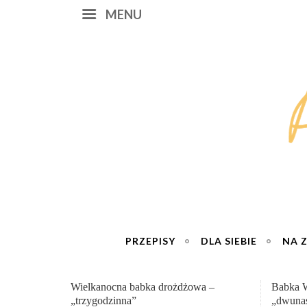
MENU
PRZEPISY
DLA SIEBIE
NA 
Babka Wielkanocna
Genialn
„dwunastogodzinna”
roboty 