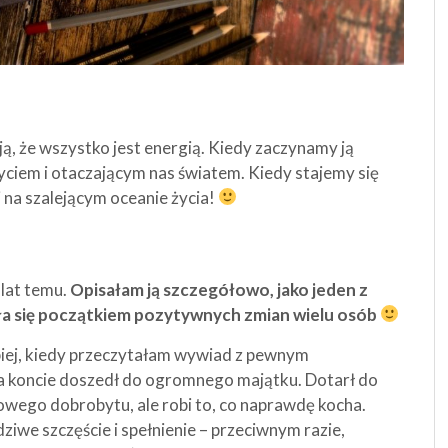
ą, że wszystko jest energią. Kiedy zaczynamy ją
yciem i otaczającym nas światem. Kiedy stajemy się
 na szalejącym oceanie życia!
 lat temu.
Opisałam ją szczegółowo, jako jeden z
ała się początkiem pozytywnych zmian wielu osób
biej, kiedy przeczytałam wywiad z pewnym
na koncie doszedł do ogromnego majątku. Dotarł do
owego dobrobytu, ale robi to, co naprawdę kocha.
iwe szczęście i spełnienie – przeciwnym razie,