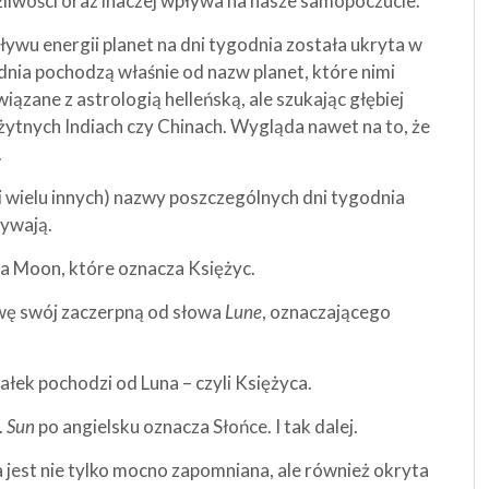
ożliwości oraz inaczej wpływa na nasze samopoczucie.
ywu energii planet na dni tygodnia została ukryta w
dnia pochodzą właśnie od nazw planet, które nimi
związane z astrologią helleńską, ale szukając głębiej
żytnych Indiach czy Chinach. Wygląda nawet na to, że
.
i wielu innych) nazwy poszczególnych dni tygodnia
ływają.
a Moon, które oznacza Księżyc.
ę swój zaczerpną od słowa
Lune
, oznaczającego
ałek pochodzi od Luna – czyli Księżyca.
.
Sun
po angielsku oznacza Słońce. I tak dalej.
a jest nie tylko mocno zapomniana, ale również okryta