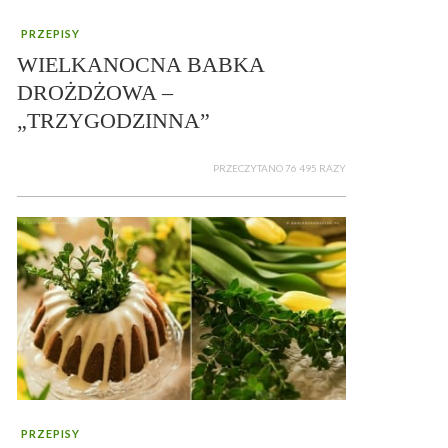
PRZEPISY
WIELKANOCNA BABKA
DROŻDŻOWA –
„TRZYGODZINNA”
PRZECZYTANO 76 495 RAZY
PRZEPISY