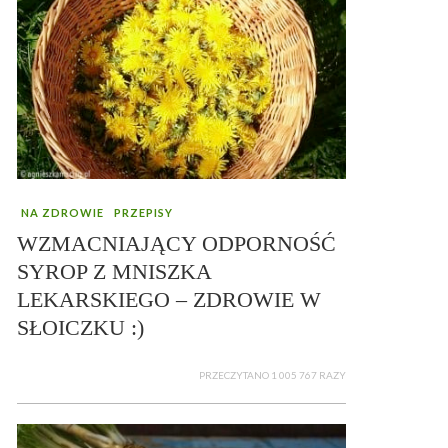
NA ZDROWIE
PRZEPISY
WZMACNIAJĄCY ODPORNOŚĆ
SYROP Z MNISZKA
LEKARSKIEGO – ZDROWIE W
SŁOICZKU :)
PRZECZYTANO 1 005 767 RAZY