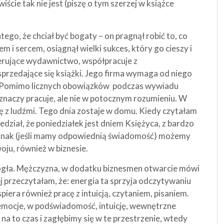
wiście tak nie jest (piszę o tym szerzej w książce
ego, że chciał być bogaty – on pragnął robić to, co
m i sercem, osiągnął wielki sukces, który go cieszy i
erujące wydawnictwo, współpracuje z
 sprzedające się książki. Jego firma wymaga od niego
 Pomimo licznych obowiązków podczas wywiadu
o znaczy pracuje, ale nie w potocznym rozumieniu. W
się z ludźmi. Tego dnia zostaje w domu. Kiedy czytałam
ział, że poniedziałek jest dniem Księżyca, z bardzo
jednak (jeśli mamy odpowiednią świadomość) możemy
oju, również w biznesie.
mogła. Mężczyzna, w dodatku biznesmen otwarcie mówi
j przeczytałam, że: energia ta sprzyja odczytywaniu
piera również pracę z intuicją, czytaniem, pisaniem.
emocje, w podświadomość, intuicję, wewnętrzne
na to czas i zagłębimy się w te przestrzenie, wtedy