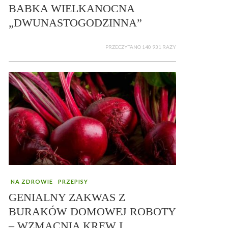
BABKA WIELKANOCNA
„DWUNASTOGODZINNA”
PRZECZYTANO 140 931 RAZY
NA ZDROWIE
PRZEPISY
GENIALNY ZAKWAS Z
BURAKÓW DOMOWEJ ROBOTY
– WZMACNIA KREW I