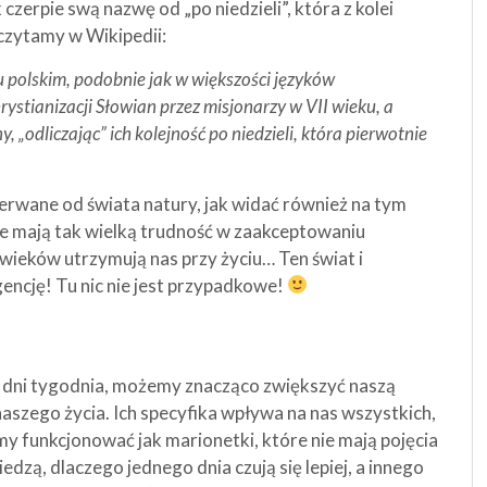
czerpie swą nazwę od „po niedzieli”, która z kolei
 czytamy w Wikipedii:
u polskim, podobnie jak w większości języków
ystianizacji Słowian przez misjonarzy w VII wieku, a
„odliczając” ich kolejność po niedzieli, która pierwotnie
erwane od świata natury, jak widać również na tym
ie mają tak wielką trudność w zaakceptowaniu
 wieków utrzymują nas przy życiu… Ten świat i
encję! Tu nic nie jest przypadkowe!
e dni tygodnia, możemy znacząco zwiększyć naszą
naszego życia. Ich specyfika wpływa na nas wszystkich,
my funkcjonować jak marionetki, które nie mają pojęcia
wiedzą, dlaczego jednego dnia czują się lepiej, a innego