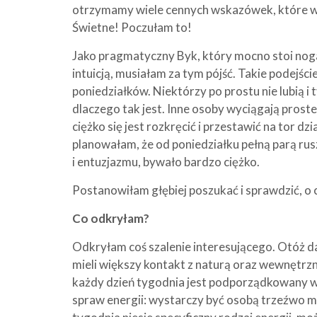
otrzymamy wiele cennych wskazówek, które wyk
Świetne! Poczułam to!
Jako pragmatyczny Byk, który mocno stoi nogami
intuicją, musiałam za tym pójść. Takie podejści
poniedziałków. Niektórzy po prostu nie lubią i ty
dlaczego tak jest. Inne osoby wyciągają proste
ciężko się jest rozkręcić i przestawić na tor dz
planowałam, że od poniedziałku pełną parą ru
i entuzjazmu, bywało bardzo ciężko.
Postanowiłam głębiej poszukać i sprawdzić, o 
Co odkryłam?
Odkryłam coś szalenie interesującego. Otóż da
mieli większy kontakt z naturą oraz wewnętrzną
każdy dzień tygodnia jest podporządkowany wp
spraw energii: wystarczy być osobą trzeźwo my