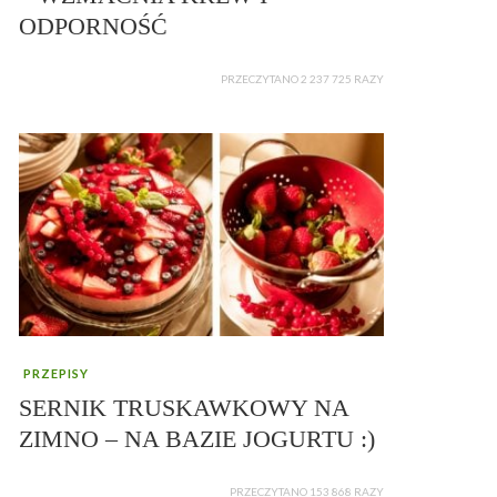
ODPORNOŚĆ
PRZECZYTANO 2 237 725 RAZY
PRZEPISY
SERNIK TRUSKAWKOWY NA
ZIMNO – NA BAZIE JOGURTU :)
PRZECZYTANO 153 868 RAZY