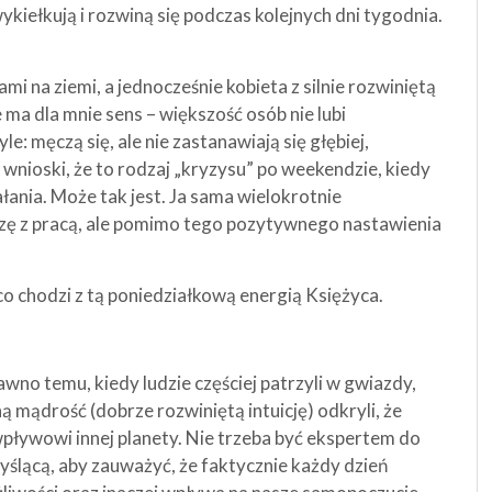
iełkują i rozwiną się podczas kolejnych dni tygodnia.
 na ziemi, a jednocześnie kobieta z silnie rozwiniętą
e ma dla mnie sens – większość osób nie lubi
le: męczą się, ale nie zastanawiają się głębiej,
 wnioski, że to rodzaj „kryzysu” po weekendzie, kiedy
iałania. Może tak jest. Ja sama wielokrotnie
szę z pracą, ale pomimo tego pozytywnego nastawienia
co chodzi z tą poniedziałkową energią Księżyca.
wno temu, kiedy ludzie częściej patrzyli w gwiazdy,
 mądrość (dobrze rozwiniętą intuicję) odkryli, że
ływowi innej planety. Nie trzeba być ekspertem do
ślącą, aby zauważyć, że faktycznie każdy dzień