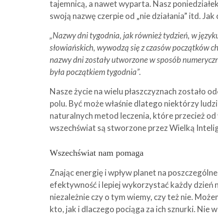
tajemnicą, a nawet wyparta. Nasz poniedziałek 
swoją nazwę czerpie od „nie działania” itd. Jak
„Nazwy dni tygodnia, jak również tydzień, w język
słowiańskich, wywodzą się z czasów początków chr
nazwy dni zostały utworzone w sposób numeryczny, 
była początkiem tygodnia”.
Nasze życie na wielu płaszczyznach zostało od
polu. Być może właśnie dlatego niektórzy ludz
naturalnych metod leczenia, które przecież od
wszechświat są stworzone przez Wielką Intelig
Wszechświat nam pomaga
Znając energię i wpływ planet na poszczególn
efektywność i lepiej wykorzystać każdy dzień 
niezależnie czy o tym wiemy, czy też nie. Może
kto, jak i dlaczego pociąga za ich sznurki. Nie 