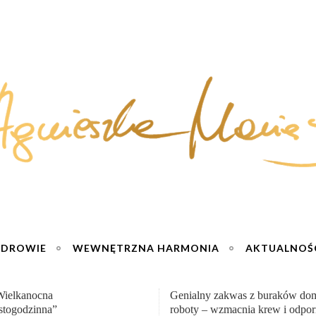
ZDROWIE
WEWNĘTRZNA HARMONIA
AKTUALNOŚ
y zakwas z buraków domowej
„Przemiana” Podróż do siły i wol
– wzmacnia krew i odporność