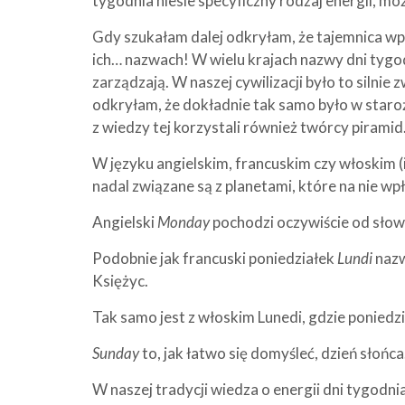
tygodnia niesie specyficzny rodzaj energii, m
Gdy szukałam dalej odkryłam, że tajemnica wpł
ich… nazwach! W wielu krajach nazwy dni tygo
zarządzają. W naszej cywilizacji było to silnie 
odkryłam, że dokładnie tak samo było w staro
z wiedzy tej korzystali również twórcy piramid
W języku angielskim, francuskim czy włoskim (
nadal związane są z planetami, które na nie wp
Angielski
Monday
pochodzi oczywiście od słow
Podobnie jak francuski poniedziałek
Lundi
nazw
Księżyc.
Tak samo jest z włoskim Lunedi, gdzie poniedzi
Sunday
to, jak łatwo się domyśleć, dzień słońca
W naszej tradycji wiedza o energii dni tygodni