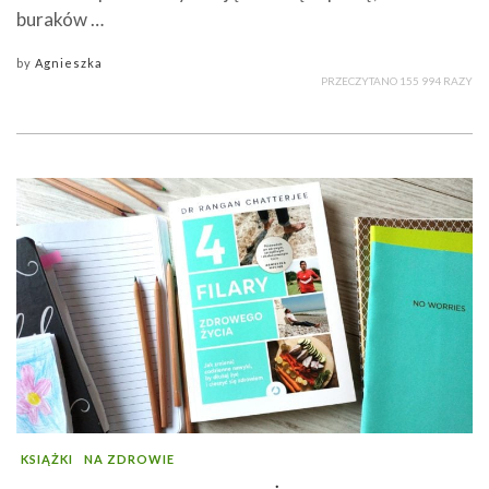
buraków …
by
Agnieszka
PRZECZYTANO 155 994 RAZY
KSIĄŻKI
NA ZDROWIE