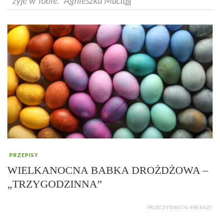
żyje w Tobie.” Agnieszka Maciąg
PRZEPISY
WIELKANOCNA BABKA DROŻDŻOWA –
„TRZYGODZINNA”
PRZECZYTANO 76 498 RAZY