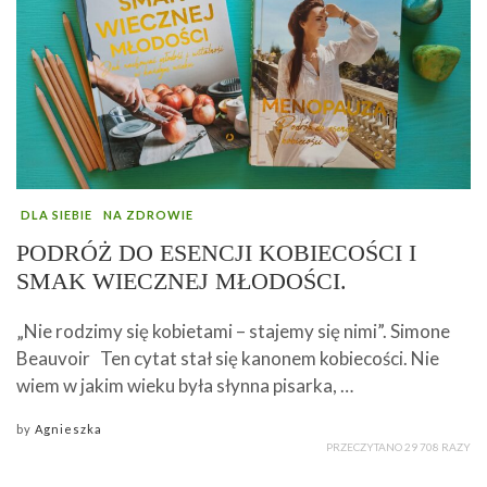
DLA SIEBIE
NA ZDROWIE
PODRÓŻ DO ESENCJI KOBIECOŚCI I
SMAK WIECZNEJ MŁODOŚCI.
„Nie rodzimy się kobietami – stajemy się nimi”. Simone
Beauvoir Ten cytat stał się kanonem kobiecości. Nie
wiem w jakim wieku była słynna pisarka, …
by
Agnieszka
PRZECZYTANO 29 708 RAZY