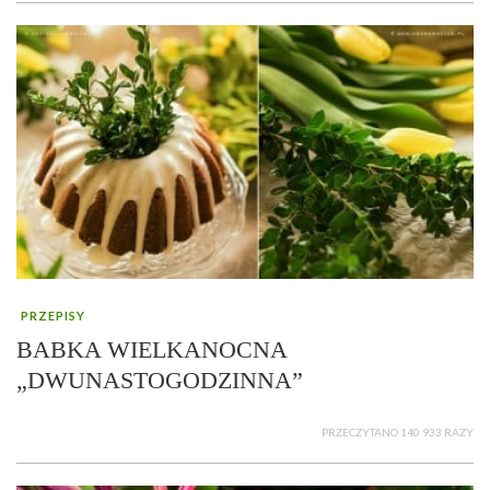
PRZEPISY
BABKA WIELKANOCNA
„DWUNASTOGODZINNA”
PRZECZYTANO 140 933 RAZY