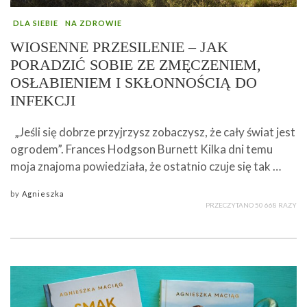
DLA SIEBIE
NA ZDROWIE
WIOSENNE PRZESILENIE – JAK
PORADZIĆ SOBIE ZE ZMĘCZENIEM,
OSŁABIENIEM I SKŁONNOŚCIĄ DO
INFEKCJI
„Jeśli się dobrze przyjrzysz zobaczysz, że cały świat jest
ogrodem”. Frances Hodgson Burnett Kilka dni temu
moja znajoma powiedziała, że ostatnio czuje się tak …
by
Agnieszka
PRZECZYTANO 50 668 RAZY