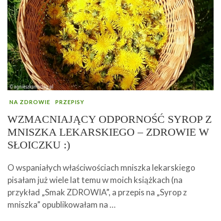
NA ZDROWIE
PRZEPISY
WZMACNIAJĄCY ODPORNOŚĆ SYROP Z
MNISZKA LEKARSKIEGO – ZDROWIE W
SŁOICZKU :)
O wspaniałych właściwościach mniszka lekarskiego
pisałam już wiele lat temu w moich książkach (na
przykład „Smak ZDROWIA”, a przepis na „Syrop z
mniszka” opublikowałam na …