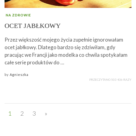
NA ZDROWIE
OCET JABŁKOWY
Przez większość mojego życia zupełnie ignorowałam
ocet jabłkowy. Dlatego bardzo się zdziwiłam, gdy
pracując we Francji jako modelka co chwila spotykałam
całe serie produktów do …
by
Agnieszka
PRZECZYTANO 503 436 RAZY
1
2
3
»