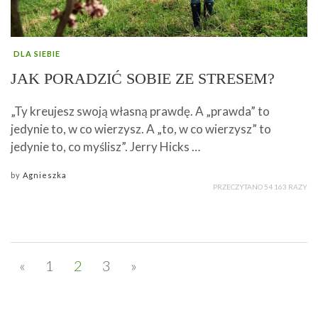
DLA SIEBIE
JAK PORADZIĆ SOBIE ZE STRESEM?
„Ty kreujesz swoją własną prawdę. A „prawda” to
jedynie to, w co wierzysz. A „to, w co wierzysz” to
jedynie to, co myślisz”. Jerry Hicks …
by
Agnieszka
PRZECZYTANO 54 163 RAZY
«
1
2
3
»