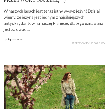
W naszych lasach jest teraz istny wysyp jeżyn! Dzisiaj
wiemy, ze jeżyna jest jednym z najsilniejszych
antyoksydantów na naszej Planecie, dlatego uznawana
jest za owoc …
by
Agnieszka
PRZECZYTANO 155 582 RAZY