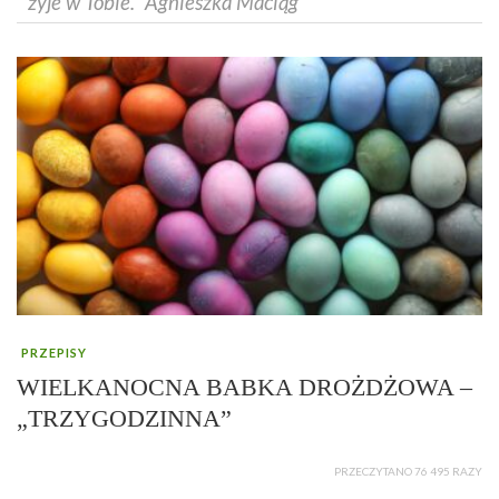
żyje w Tobie.” Agnieszka Maciąg
PRZEPISY
WIELKANOCNA BABKA DROŻDŻOWA –
„TRZYGODZINNA”
PRZECZYTANO 76 495 RAZY