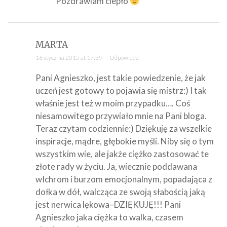
Pozdrawiam ciepło
MARTA
16 stycznia 2015 at 17:39 —
Odpowiedz
Pani Agnieszko, jest takie powiedzenie, że jak
uczeń jest gotowy to pojawia się mistrz:) I tak
właśnie jest też w moim przypadku…. Coś
niesamowitego przywiało mnie na Pani bloga.
Teraz czytam codziennie:) Dziękuję za wszelkie
inspiracje, mądre, głębokie myśli. Niby się o tym
wszystkim wie, ale jakże ciężko zastosować te
złote rady w życiu. Ja, wiecznie poddawana
wIchrom i burzom emocjonalnym, popadająca z
dołka w dół, walcząca ze swoją słabością jaką
jest nerwica lękowa–DZIĘKUJĘ!!! Pani
Agnieszko jaka ciężka to walka, czasem