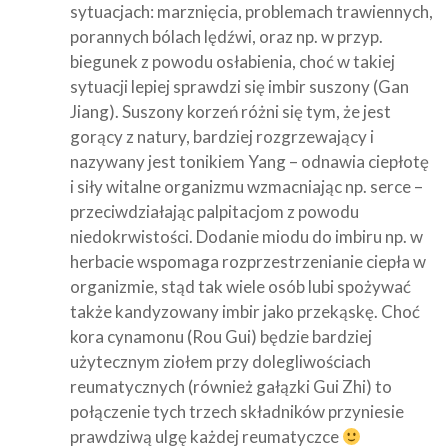
sytuacjach: marznięcia, problemach trawiennych,
porannych bólach lędźwi, oraz np. w przyp.
biegunek z powodu osłabienia, choć w takiej
sytuacji lepiej sprawdzi się imbir suszony (Gan
Jiang). Suszony korzeń różni się tym, że jest
gorący z natury, bardziej rozgrzewający i
nazywany jest tonikiem Yang – odnawia ciepłotę
i siły witalne organizmu wzmacniając np. serce –
przeciwdziałając palpitacjom z powodu
niedokrwistości. Dodanie miodu do imbiru np. w
herbacie wspomaga rozprzestrzenianie ciepła w
organizmie, stąd tak wiele osób lubi spożywać
także kandyzowany imbir jako przekąskę. Choć
kora cynamonu (Rou Gui) będzie bardziej
użytecznym ziołem przy dolegliwościach
reumatycznych (również gałązki Gui Zhi) to
połączenie tych trzech składników przyniesie
prawdziwą ulgę każdej reumatyczce