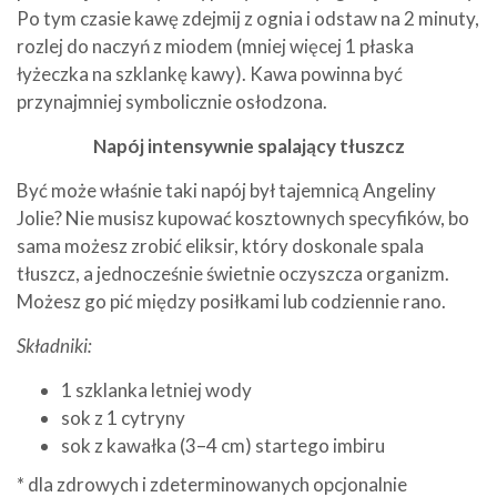
Po tym czasie kawę zdejmij z ognia i odstaw na 2 minuty,
rozlej do naczyń z miodem (mniej więcej 1 płaska
łyżeczka na szklankę kawy). Kawa powinna być
przynajmniej symbolicznie osłodzona.
Napój intensywnie spalający tłuszcz
Być może właśnie taki napój był tajemnicą Angeliny
Jolie? Nie musisz kupować kosztownych specyfików, bo
sama możesz zrobić eliksir, który doskonale spala
tłuszcz, a jednocześnie świetnie oczyszcza organizm.
Możesz go pić między posiłkami lub codziennie rano.
Składniki:
1 szklanka letniej wody
sok z 1 cytryny
sok z kawałka (3–4 cm) startego imbiru
* dla zdrowych i zdeterminowanych opcjonalnie