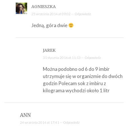
AGNIESZKA
25 września 2014 at 09:02 —
Odpowiedz
Jedną, góra dwie
JAREK
31 stycznia 2016 at 11:13 —
Odpowiedz
Można podobno od 6 do 9 imbir
utrzymuje się w organizmie do dwóch
godzin Polecam sok z imbiru z
kilograma wychodzi około 1 litr
ANN
24 września 2014 at 17:41 —
Odpowiedz