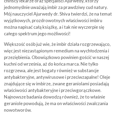
chińscy lekarze oraz specjaliści Ajurwedy, którzy
jednomyślnie uważają imbir za prawdziwy cud natury.
Mój nauczyciel Ajurwedy dr. Shiva twierdzi, że na temat
wyjątkowych, prozdrowotnych właściwości imbiru
można napisać całą książkę, a i tak nie wyczerpie się
całego spektrum jego możliwości!
Większość osób już wie, że imbir działa rozgrzewająco,
więc jest niezastąpionym remedium na wychłodzenia i
przeziębienia. Obowiązkowo powinien gościć w naszej
kuchni od września, aż do końca marca. Nie tylko
rozgrzewa, ale jest bogaty również w substancje
antybakteryjne, antywirusowe i przeciwzapalne! Oleje
znajdujące się w imbirze, zwane geraniolami posiadają
właściwości antybakteryjne i przeciwgorączkowe.
Najnowsze badania dowodzą również, że to właśnie
geraniole powodują, że ma on właściwości zwalczania
nowotworów.