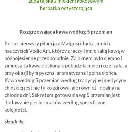
zupa tajska z mlekiem kokosowym
herbatka oczyszczająca
Rozgrzewająca kawa według 5 przemian
Po raz pierwszy piłam ją u Małgosi i Jacka, moich
nauczycieli Vedic Art, którzy uraczyli mnie taką kawą w
późnojesienne przedpołudnie. Za oknem było ciemno i
zimno, a ta kawa doskonale pobudziła mnie i rozgrzała, a
przy okazji była pyszna, aromatyczna i pełna słońca.
Kawa według 5 przemian według tradycyjnej medycyny
chińskiej jest nie tylko zdrowa, ale również idealna na
chłodne dni. Sekretem gotowania wg 5 przemian jest
dodawanie pięciu smaków według specyficznej
kolejności.
Składniki
: