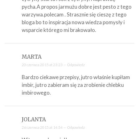
pycha.A propos jarmużu dobre jest pesto z tego
warzywa.polecam . Strasznie się cieszę z tego
bloga bo to inspiracja nowa wiedza pomysły i
wsparcie którego mi brakowało.
MARTA
20 czerwca 2015 at 23:23 —
Odpowiedz
Bardzo ciekawe przepisy, jutro właśnie kupiłam
imbir, jutro zabieram się za zrobienie chlebku
imbirowego.
JOLANTA
26 czerwca 2015 at 14:54 —
Odpowiedz