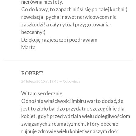
nierówna niestety.
Co do kawy, to zapach niósł się po całej kuchni:)
rewelacja! pycha! nawet nerwicowcom nie
zaszkodzi! a cały rytuał przygotowania-
bezcenny:)
Dziękuję raz jeszcze i pozdrawiam
Marta
ROBERT
24 lutego 2015 at 19:45 —
Odpowiedz
Witam serdecznie,
Odnośnie właściwości imbiru warto dodać, że
jest to zioło bardzo przydatne szczególnie dla
kobiet, gdyż przeciwdziała wielu dolegliwościom
związanych z reumatyzmem, który obecnie
rujnuje zdrowie wielu kobiet w naszym dość