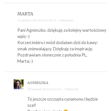
MARTA
11 października 2014 at 18:11 —
Odpowiedz
Pani Agnieszko, dziękuję za kolejny wartościowy
wpis:-)
Korzeń imbiru i miód dodałam dziś do kawy:
smak zniewalający. Dziękuję za inspirację.
Pozdrawiam słonecznie z południa PL,
Marta;-)
AGNIESZKA
10 listopada 2014 at 12:54 —
Odpowiedz
To jeszcze szczypta cynamonu i będzie
szał!