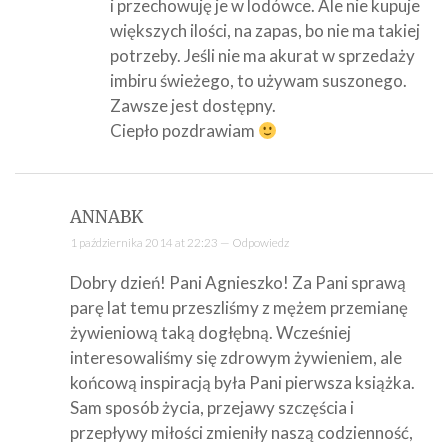
i przechowuję je w lodówce. Ale nie kupuje
większych ilości, na zapas, bo nie ma takiej
potrzeby. Jeśli nie ma akurat w sprzedaży
imbiru świeżego, to używam suszonego.
Zawsze jest dostępny.
Ciepło pozdrawiam
ANNABK
1 października 2014 at 22:23 —
Odpowiedz
Dobry dzień! Pani Agnieszko! Za Pani sprawą
parę lat temu przeszliśmy z mężem przemianę
żywieniową taką dogłębną. Wcześniej
interesowaliśmy się zdrowym żywieniem, ale
końcową inspiracją była Pani pierwsza książka.
Sam sposób życia, przejawy szczęścia i
przepływy miłości zmieniły naszą codzienność,