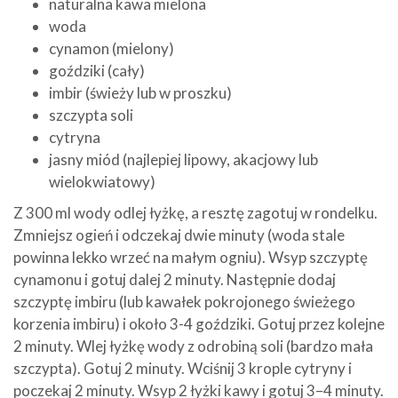
naturalna kawa mielona
woda
cynamon (mielony)
goździki (cały)
imbir (świeży lub w proszku)
szczypta soli
cytryna
jasny miód (najlepiej lipowy, akacjowy lub
wielokwiatowy)
Z 300 ml wody odlej łyżkę, a resztę zagotuj w rondelku.
Zmniejsz ogień i odczekaj dwie minuty (woda stale
powinna lekko wrzeć na małym ogniu). Wsyp szczyptę
cynamonu i gotuj dalej 2 minuty. Następnie dodaj
szczyptę imbiru (lub kawałek pokrojonego świeżego
korzenia imbiru) i około 3-4 goździki. Gotuj przez kolejne
2 minuty. Wlej łyżkę wody z odrobiną soli (bardzo mała
szczypta). Gotuj 2 minuty. Wciśnij 3 krople cytryny i
poczekaj 2 minuty. Wsyp 2 łyżki kawy i gotuj 3–4 minuty.