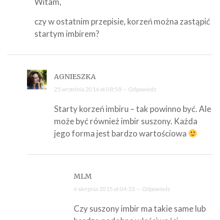
Witam,
czy w ostatnim przepisie, korzeń można zastąpić
startym imbirem?
AGNIESZKA
25 września 2014 at 08:58 —
Odpowiedz
Starty korzeń imbiru – tak powinno być. Ale
może być również imbir suszony. Każda
jego forma jest bardzo wartościowa
MLM
4 sierpnia 2015 at 04:33 —
Odpowiedz
Czy suszony imbir ma takie same lub