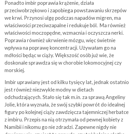
Ponadto imbir poprawia krążenie, działa
przeciwobrzękowo i zapobiega powstawaniu skrzepów
we krwi. Przynosi ulgę podczas napadów migren, ma
właściwości przeciwzapalne i redukuje ból. Ma również
właściwości moczopędne, wzmacnia i oczyszcza nerki.
Poprawia również ukrwienie mózgu, więc świetnie
wpływa na poprawę koncentracji. Używałam go na
mdłości będąc w ciąży. Większość osób już wie, że
doskonale sprawdza się w chorobie lokomocyjnej czy
morskiej.
Imbir uprawiany jest od kilku tysięcy lat, jednak ostatnio
jest również niezwykle modny w dietach
odchudzających. Stało się tak m.in. za sprawą Angeliny
Jolie, która wyznała, że swój szybki powrót do idealnej
figury po kolejnej ciąży zawdzięcza tajemniczej herbatce
z imbiru. Przepis na nią otrzymała od pewnej kobiety z
Namibii i nikomu go nie zdradzi. Zapewne nigdy nie