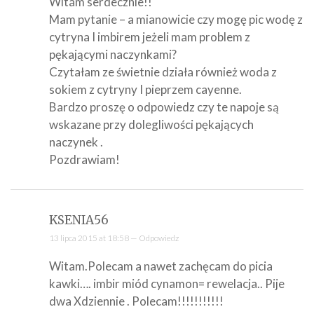
Witam serdecznie!!
Mam pytanie – a mianowicie czy mogę pic wodę z
cytryna I imbirem jeżeli mam problem z
pękającymi naczynkami?
Czytałam ze świetnie działa również woda z
sokiem z cytryny I pieprzem cayenne.
Bardzo proszę o odpowiedz czy te napoje są
wskazane przy dolegliwości pękających
naczynek .
Pozdrawiam!
KSENIA56
13 lipca 2015 at 18:58 —
Odpowiedz
Witam.Polecam a nawet zachęcam do picia
kawki…. imbir miód cynamon= rewelacja.. Pije
dwa Xdziennie . Polecam!!!!!!!!!!!