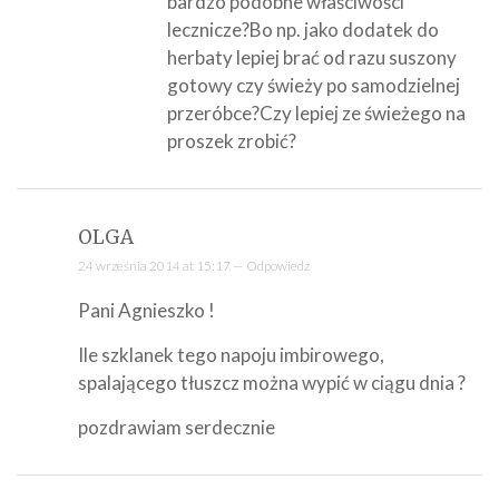
bardzo podobne właściwości
lecznicze?Bo np. jako dodatek do
herbaty lepiej brać od razu suszony
gotowy czy świeży po samodzielnej
przeróbce?Czy lepiej ze świeżego na
proszek zrobić?
OLGA
24 września 2014 at 15:17 —
Odpowiedz
Pani Agnieszko !
Ile szklanek tego napoju imbirowego,
spalającego tłuszcz można wypić w ciągu dnia ?
pozdrawiam serdecznie