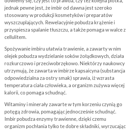
dowiemy się, czy jest to prawda, czy też kolejna plotka,
jednak pewne jest, że imbir od dawna jest szeroko
stosowany w produkcji kosmetyków i preparatów
wyszczuplających. Rewelacyjnie pobudza krążenie i
przyspiesza spalanie tłuszczu, a także pomaga w walce z
cellulitem.
Spożywanie imbiru ułatwia trawienie, a zawarty w nim
olejek pobudza wydzielanie soków żołądkowych, działa
rozkurczowo i przeciwobrzękowo. Niektórzy naukowcy
utrzymują, że zawarta w imbirze kapsaicyna (substancja
odpowiedzialna za ostry smak) sprawia, iż wzrasta
temperatura ciała człowieka, a organizm zużywa więcej
kalorii, co pomaga schudnąć.
Witaminy i minerały zawarte w tym korzeniu czynią go
potęgą zdrowia, pomagając jednocześnie schudnąć.
Imbir pobudza enzymy trawienne, dzięki czemu
organizm pochłania tylko te dobre składniki, wyrzucając