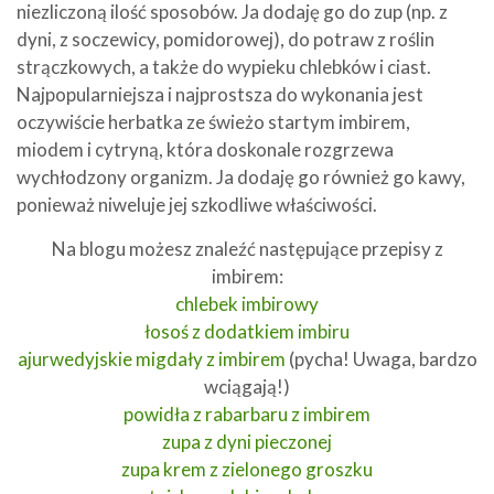
niezliczoną ilość sposobów. Ja dodaję go do zup (np. z
dyni, z soczewicy, pomidorowej), do potraw z roślin
strączkowych, a także do wypieku chlebków i ciast.
Najpopularniejsza i najprostsza do wykonania jest
oczywiście herbatka ze świeżo startym imbirem,
miodem i cytryną, która doskonale rozgrzewa
wychłodzony organizm. Ja dodaję go również go kawy,
ponieważ niweluje jej szkodliwe właściwości.
Na blogu możesz znaleźć następujące przepisy z
imbirem:
chlebek imbirowy
łosoś z dodatkiem imbiru
ajurwedyjskie migdały z imbirem
(pycha! Uwaga, bardzo
wciągają!)
powidła z rabarbaru z imbirem
zupa z dyni pieczonej
zupa krem z zielonego groszku