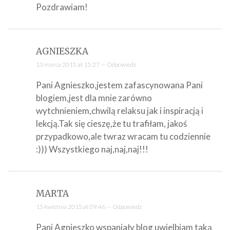
Pozdrawiam!
AGNIESZKA
13 marca 2015 at 15:27 —
Odpowiedz
Pani Agnieszko,jestem zafascynowana Pani
blogiem,jest dla mnie zarówno
wytchnieniem,chwilą relaksu jak i inspiracją i
lekcją.Tak się cieszę,że tu trafiłam, jakoś
przypadkowo,ale twraz wracam tu codziennie
:))) Wszystkiego naj,naj,naj!!!
MARTA
15 kwietnia 2015 at 09:46 —
Odpowiedz
Pani Agnieszko wspaniały blog uwielbiam taką