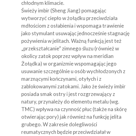
chłodnym klimacie.
Świeży imbir (Sheng Jiang) pomagając
wytworzyć ciepło w żołądku przeciwdziała
mdłościom z osłabienia i wspomaga trawienie
jako stymulant usuwając jednocześnie stagnację
pożywienia w jelitach. Ważną funkcją jest też
„przekształcanie” zimnego śluzu (również w
okolicy zatok poprzez wpływ na meridian
Żołądka) w organizmie wspomagając jego
usuwanie szczególnie u osób wychłodzonych z
marznącymi kończynami, otyłych i z
zablokowanymi zatokami. Jako że świeży imbir
posiada smak ostry i jest rozgrzewający z
natury, przynależy do elementu metalu (wg.
TMC) wpływa na czynność płuc (także na skórę
otwierając pory) jak również na funkcję jelita
grubego. W zakresie dolegliwości
reumatycznych będzie przeciwdziałał w