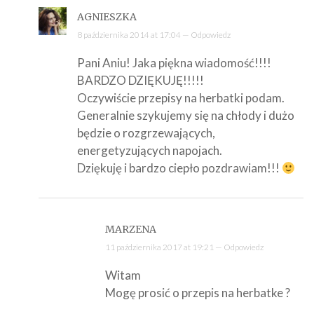
AGNIESZKA
8 października 2014 at 17:04 —
Odpowiedz
Pani Aniu! Jaka piękna wiadomość!!!!
BARDZO DZIĘKUJĘ!!!!!
Oczywiście przepisy na herbatki podam.
Generalnie szykujemy się na chłody i dużo
będzie o rozgrzewających,
energetyzujących napojach.
Dziękuję i bardzo ciepło pozdrawiam!!!
MARZENA
11 października 2017 at 19:21 —
Odpowiedz
Witam
Mogę prosić o przepis na herbatke ?