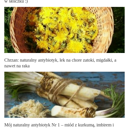
w słoiczku :)
Chrzan: naturalny antybiotyk, lek na chore zatoki, migdałki, a
nawet na raka
Mój naturalny antybiotyk Nr 1 – miód z kurkumą, imbirem i