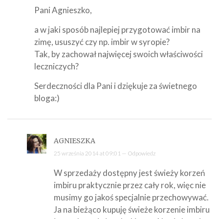
Pani Agnieszko,
a w jaki sposób najlepiej przygotować imbir na
zimę, ususzyć czy np. imbir w syropie?
Tak, by zachował najwięcej swoich właściwości
leczniczych?
Serdeczności dla Pani i dziękuje za świetnego
bloga:)
AGNIESZKA
25 września 2014 at 09:01 —
Odpowiedz
W sprzedaży dostępny jest świeży korzeń
imbiru praktycznie przez cały rok, więc nie
musimy go jakoś specjalnie przechowywać.
Ja na bieżąco kupuję świeże korzenie imbiru