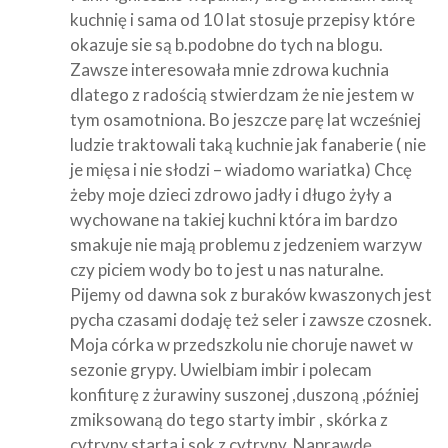
kuchnię i sama od 10 lat stosuje przepisy które
okazuje sie są b.podobne do tych na blogu.
Zawsze interesowała mnie zdrowa kuchnia
dlatego z radością stwierdzam że nie jestem w
tym osamotniona. Bo jeszcze parę lat wcześniej
ludzie traktowali taką kuchnie jak fanaberie ( nie
je mięsa i nie słodzi – wiadomo wariatka) Chcę
żeby moje dzieci zdrowo jadły i długo żyły a
wychowane na takiej kuchni która im bardzo
smakuje nie mają problemu z jedzeniem warzyw
czy piciem wody bo to jest u nas naturalne.
Pijemy od dawna sok z buraków kwaszonych jest
pycha czasami dodaję też seler i zawsze czosnek.
Moja córka w przedszkolu nie choruje nawet w
sezonie grypy. Uwielbiam imbir i polecam
konfiturę z żurawiny suszonej ,duszoną ,później
zmiksowaną do tego starty imbir , skórka z
cytryny starta i sok z cytryny. Naprawdę