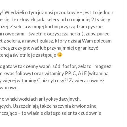
 Wiedzieli o tym już nasi przodkowie – jest to jedno z
się, że człowiek jada selery od co najmniej 2 tysięcy
dłużej. Z selera w mojej kuchni przyrządzam pyszne
 i owocami – świetnie oczyszcza nerki!), zupy, puree,
et z selera, a nawet gulasz, który dzisiaj Wam polecam
e chcą zrezygnować lub przynajmniej ograniczyć
ncja świetnie je zastępuje
ogata w tak cenny wapń, sód, fosfor, żelazo i magnez!
 kwas foliowy) oraz witaminy PP, C, A i E (witamina
y więcej witaminy C niż cytrusy?! Zawiera również
otworowo.
 o właściwościach antyoksydacyjnych,
cych. Uszczelniają także naczynia krwionośne.
czająco – to właśnie dlatego seler tak cudownie