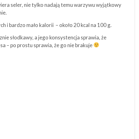
iera seler, nie tylko nadają temu warzywu wyjątkowy
ie.
 i bardzo mało kalorii – około 20 kcal na 100 g.
znie słodkawy, a jego konsystencja sprawia, że
 – po prostu sprawia, że go nie brakuje