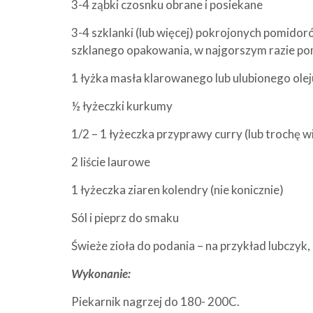
3-4 ząbki czosnku obrane i posiekane
3-4 szklanki (lub więcej) pokrojonych pomidor
szklanego opakowania, w najgorszym razie pom
1 łyżka masła klarowanego lub ulubionego olej
½ łyżeczki kurkumy
1/2 – 1 łyżeczka przyprawy curry (lub trochę w
2 liście laurowe
1 łyżeczka ziaren kolendry (nie konicznie)
Sól i pieprz do smaku
Świeże zioła do podania – na przykład lubczyk, 
Wykonanie:
Piekarnik nagrzej do 180- 200C.