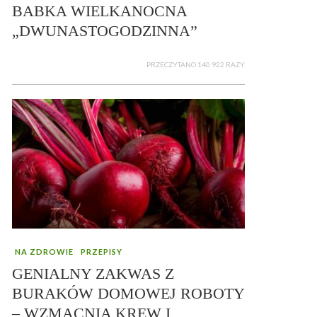
BABKA WIELKANOCNA
„DWUNASTOGODZINNA”
PRZECZYTANO 140 922 RAZY
NA ZDROWIE
PRZEPISY
GENIALNY ZAKWAS Z
BURAKÓW DOMOWEJ ROBOTY
– WZMACNIA KREW I