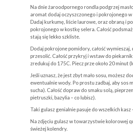
Na dnie żaroodpornego rondla podgrzej masło
aromat dodaj oczyszczonego i pokrojonego w 
Dadaj kurkumę, liście laurowe, oraz obraną i 
pokrojonego w kostkę selera. Całość podsmażaj
stają się lekko szkliste.
Dodaj pokrojone pomidory, całość wymieszaj, do
przesolić. Całość przykryj i wstaw do piekar
zredukuj do 175C. Piecz prze około 20 minut (lu
Jeśli uznasz, że jest zbyt mało sosu, możesz d
ewentualnie wody. Po prostu zadbaj, aby sos m
sucha). Całość dopraw do smaku solą, pieprzem 
pietruszki, bazylia – co lubisz).
Taki gulasz genialnie pasuje do wszelkich kasz –
Na zdjęciu gulasz w towarzystwie kolorowej qu
świeżej kolendry.