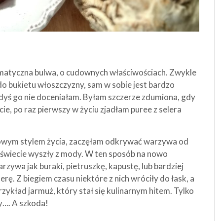
omatyczna bulwa, o cudownych właściwościach. Zwykle
do bukietu włoszczyzny, sam w sobie jest bardzo
iedyś go nie doceniałam. Byłam szczerze zdumiona, gdy
ie, po raz pierwszy w życiu zjadłam puree z selera
rowym stylem życia, zaczęłam odkrywać warzywa od
świecie wyszły z mody. W ten sposób na nowo
rzywa jak buraki, pietruszkę, kapustę, lub bardziej
rę. Z biegiem czasu niektóre z nich wróciły do łask, a
rzykład jarmuż, który stał się kulinarnym hitem. Tylko
y…. A szkoda!