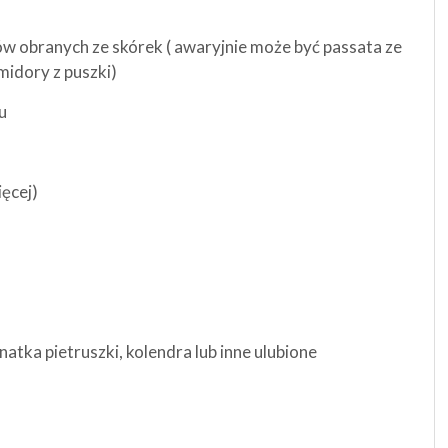
ów obranych ze skórek ( awaryjnie może być passata ze
idory z puszki)
u
ięcej)
natka pietruszki, kolendra lub inne ulubione