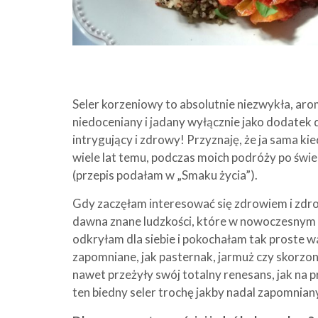
Seler korzeniowy to absolutnie niezwykła, ar
niedoceniany i jadany wyłącznie jako dodatek 
intrygujący i zdrowy! Przyznaję, że ja sama k
wiele lat temu, podczas moich podróży po świec
(przepis podałam w „Smaku życia”).
Gdy zaczęłam interesować się zdrowiem i zd
dawna znane ludzkości, które w nowoczesnym 
odkryłam dla siebie i pokochałam tak proste wa
zapomniane, jak pasternak, jarmuż czy skorzone
nawet przeżyły swój totalny renesans, jak na p
ten biedny seler trochę jakby nadal zapomnian