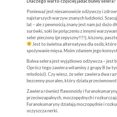
Dlaczego warto częściej jadać bulwy selera?
Ponieważ jest niesamowicie odżywczy i zdrowy!
najstarszych warzyw znanych ludzkości. Szacuje 
lat – ale z pewnością znany jest nam już dużo 
surówki, soki (w połączeniu z innymi warzywami
seler pieczony (przepyszny!!!!), kiszony, paszt
Jest to świetna alternatywa dla osób, któr
spożywanie mięsa. Moim zdaniem jego konsyste
Bulwa selera jest wyjątkowo odżywcza – jest b
Oprócz tego zawiera witaminy z grupy B (w tym
młodości). Czy wiesz, że seler zawiera dwa raz
bezcenny psoralen, który działa przeciwnow
Zawiera również flawonoidy i furanokumaryny
przeciwzapalnych, moczopędnych i rozkurczają
Furanokumaryny działają moczopędnie i rozkur
oczyszcza nerki.