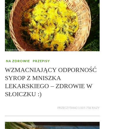
NA ZDROWIE
PRZEPISY
WZMACNIAJĄCY ODPORNOŚĆ
SYROP Z MNISZKA
LEKARSKIEGO – ZDROWIE W
SŁOICZKU :)
PRZECZYTANO 1 005 758 RAZY