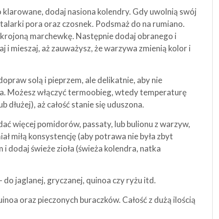
 klarowane, dodaj nasiona kolendry. Gdy uwolnią swój
talarki pora oraz czosnek. Podsmaż do na rumiano.
pokrojoną marchewkę. Następnie dodaj obranego i
 i mieszaj, aż zauważysz, że warzywa zmienią kolor i
praw solą i pieprzem, ale delikatnie, aby nie
nika. Możesz włączyć termoobieg, wtedy temperaturę
b dłużej), aż całość stanie się uduszona.
odać więcej pomidorów, passaty, lub bulionu z warzyw,
iał miłą konsystencję (aby potrawa nie była zbyt
i dodaj świeże zioła (świeża kolendra, natka
 do jaglanej, gryczanej, quinoa czy ryżu itd.
inoa oraz pieczonych buraczków. Całość z dużą ilością