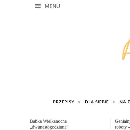
MENU
PRZEPISY
DLA SIEBIE
NA 
Genialny zakwas z buraków domowej
„Przemia
roboty – wzmacnia krew i odporność