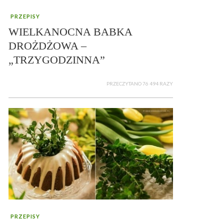
PRZEPISY
WIELKANOCNA BABKA
DROŻDŻOWA –
„TRZYGODZINNA”
PRZECZYTANO 76 494 RAZY
PRZEPISY