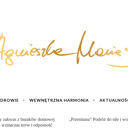
ZDROWIE
WEWNĘTRZNA HARMONIA
AKTUALNOŚ
na” Podróż do siły i wolności :)
Sernik truskawkowy na zimno – 
jogurtu :)