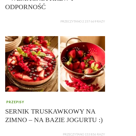
ODPORNOŚĆ
PRZECZYTANO 2 237 669 RAZY
PRZEPISY
SERNIK TRUSKAWKOWY NA
ZIMNO – NA BAZIE JOGURTU :)
PRZECZYTANO 153 856 RAZY