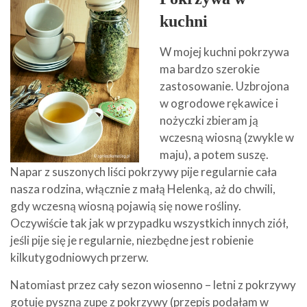
kuchni
W mojej kuchni pokrzywa
ma bardzo szerokie
zastosowanie. Uzbrojona
w ogrodowe rękawice i
nożyczki zbieram ją
wczesną wiosną (zwykle w
maju), a potem suszę.
Napar z suszonych liści pokrzywy pije regularnie cała
nasza rodzina, włącznie z małą Helenką, aż do chwili,
gdy wczesną wiosną pojawią się nowe rośliny.
Oczywiście tak jak w przypadku wszystkich innych ziół,
jeśli pije się je regularnie, niezbędne jest robienie
kilkutygodniowych przerw.
Natomiast przez cały sezon wiosenno – letni z pokrzywy
gotuję pyszną zupę z pokrzywy (przepis podałam w