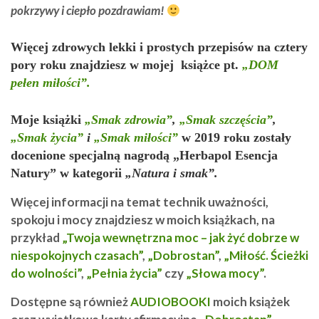
pokrzywy i ciepło pozdrawiam!
Więcej zdrowych lekki i prostych przepisów na cztery
pory roku znajdziesz w mojej książce pt.
„DOM
pełen miłości”.
Moje książki
„Smak zdrowia”
,
„Smak szczęścia”
,
„Smak życia”
i
„Smak miłości”
w 2019 roku zostały
docenione specjalną nagrodą „Herbapol Esencja
Natury” w kategorii
„Natura i smak”.
Więcej informacji na temat technik uważności,
spokoju i mocy znajdziesz w moich książkach, na
przykład
„Twoja wewnętrzna moc – jak żyć dobrze w
niespokojnych czasach”
,
„Dobrostan”
,
„Miłość. Ścieżki
do wolności”
,
„Pełnia życia”
czy
„Słowa mocy”
.
Dostępne są również
AUDIOBOOKI
moich książek