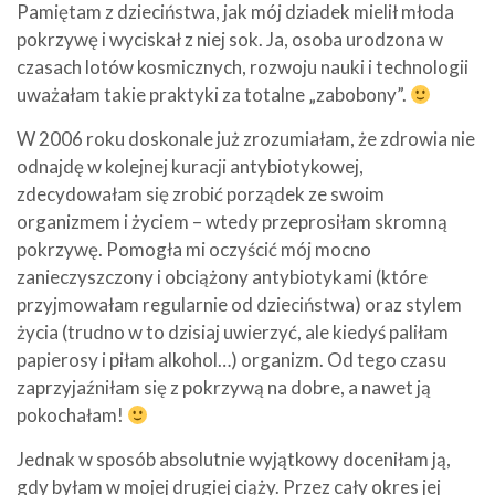
Pamiętam z dzieciństwa, jak mój dziadek mielił młoda
pokrzywę i wyciskał z niej sok. Ja, osoba urodzona w
czasach lotów kosmicznych, rozwoju nauki i technologii
uważałam takie praktyki za totalne „zabobony”.
W 2006 roku doskonale już zrozumiałam, że zdrowia nie
odnajdę w kolejnej kuracji antybiotykowej,
zdecydowałam się zrobić porządek ze swoim
organizmem i życiem – wtedy przeprosiłam skromną
pokrzywę. Pomogła mi oczyścić mój mocno
zanieczyszczony i obciążony antybiotykami (które
przyjmowałam regularnie od dzieciństwa) oraz stylem
życia (trudno w to dzisiaj uwierzyć, ale kiedyś paliłam
papierosy i piłam alkohol…) organizm. Od tego czasu
zaprzyjaźniłam się z pokrzywą na dobre, a nawet ją
pokochałam!
Jednak w sposób absolutnie wyjątkowy doceniłam ją,
gdy byłam w mojej drugiej ciąży. Przez cały okres jej