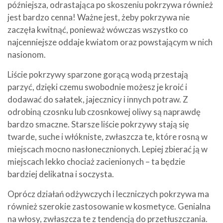
późniejsza, odrastająca po skoszeniu pokrzywa również
jest bardzo cenna! Ważne jest, żeby pokrzywa nie
zaczęła kwitnąć, ponieważ wówczas wszystko co
najcenniejsze oddaje kwiatom oraz powstającym w nich
nasionom.
Liście pokrzywy sparzone gorącą wodą przestają
parzyć, dzięki czemu swobodnie możesz je kroić i
dodawać do sałatek, jajecznicy i innych potraw. Z
odrobiną czosnku lub czosnkowej oliwy są naprawdę
bardzo smaczne. Starsze liście pokrzywy stają się
twarde, suche i włókniste, zwłaszcza te, które rosną w
miejscach mocno nasłonecznionych. Lepiej zbierać ją w
miejscach lekko chociaż zacienionych – ta będzie
bardziej delikatna i soczysta.
Oprócz działań odżywczych i leczniczych pokrzywa ma
również szerokie zastosowanie w kosmetyce. Genialna
na włosy, zwłaszcza te z tendencją do przetłuszczania.