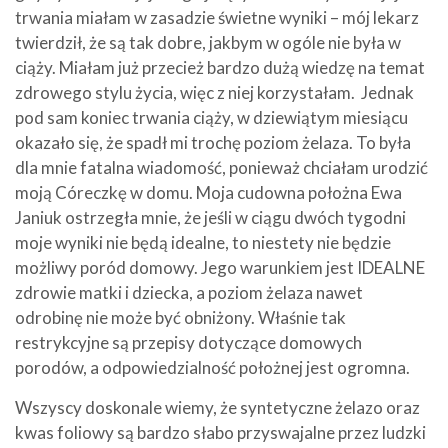
trwania miałam w zasadzie świetne wyniki – mój lekarz
twierdził, że są tak dobre, jakbym w ogóle nie była w
ciąży. Miałam już przecież bardzo dużą wiedzę na temat
zdrowego stylu życia, więc z niej korzystałam. Jednak
pod sam koniec trwania ciąży, w dziewiątym miesiącu
okazało się, że spadł mi trochę poziom żelaza. To była
dla mnie fatalna wiadomość, ponieważ chciałam urodzić
moją Córeczkę w domu. Moja cudowna położna Ewa
Janiuk ostrzegła mnie, że jeśli w ciągu dwóch tygodni
moje wyniki nie będą idealne, to niestety nie będzie
możliwy poród domowy. Jego warunkiem jest IDEALNE
zdrowie matki i dziecka, a poziom żelaza nawet
odrobinę nie może być obniżony. Właśnie tak
restrykcyjne są przepisy dotyczące domowych
porodów, a odpowiedzialność położnej jest ogromna.
Wszyscy doskonale wiemy, że syntetyczne żelazo oraz
kwas foliowy są bardzo słabo przyswajalne przez ludzki