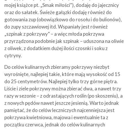
mojej książce pt. „Smak miłości”), dodaję do jajecznicy
oraz do sałatek. Świeże gałązki dodaję również do
gotowania zup (obowiązkowo do rosołu i do bulionów),
do zupy szczawiowej itd. Wspaniały jest również
„szpinak z pokrzywy” – a więc młoda pokrzywa
przyrządzona podobnie jak szpinak – uduszona na oliwie
z oliwek, z dodatkiem dużej ilości czosnki i soku z
cytryny.
Do celów kulinarnych zbieramy pokrzywy niezbyt
wyrośnięte, najlepiej takie, które mają wysokość od 15
do 25 centymetrów. Najlepiej tylko trzy górne piętra.
Liście i ziele pokrzywy można zbierać dwa, a nawet trzy
razy w sezonie – z odrastających roślin (po skoszeniu), a
z nowych pędów nawet jeszcze jesienią. Warto jednak
pamiętać, że do celów leczniczych najcenniejsza jest
pokrzywa kwietniowa, majowa i ewentualnie ta z
początku czerwca, jednak do celów kulinarnych