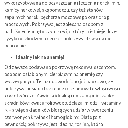
wykorzystywana do oczyszczania i leczenia nerek, min.
kamicy nerkowej, skąpomoczu, czy też stanów
zapalnych nerek, pęcherza moczowego oraz dróg
moczowych. Pokrzywa jest zalecana osobom z
nadciśnieniem tętniczym krwi, u których istnieje duże
ryzyko uszkodzenia nerek – pokrzywa działa na nie
ochronnie.
Idealny lek na anemię!
Od zawsze podawano pokrzywę rekonwalescentom,
osobom osłabionym, cierpiącym na anemię czy
wyczerpanym. Teraz udowodniono już naukowo, że
pokrzywa posiada bezcenne i niesamowite właściwości
krwiotwórcze. Zawiera idealną i unikalną mieszankę
składników: kwasu foliowego, żelaza, miedzi i witaminy
K – a więc składników biorących udział w tworzeniu
czerwonych krwinek i hemoglobiny. Dlatego z
pewnością pokrzywa jest idealną rośliną, która