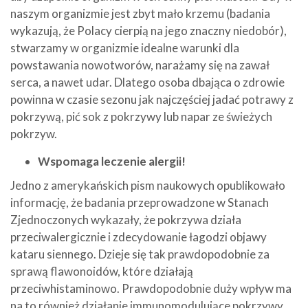
naszym organizmie jest zbyt mało krzemu (badania
wykazują, że Polacy cierpią na jego znaczny niedobór),
stwarzamy w organizmie idealne warunki dla
powstawania nowotworów, narażamy się na zawał
serca, a nawet udar. Dlatego osoba dbająca o zdrowie
powinna w czasie sezonu jak najczęściej jadać potrawy z
pokrzywą, pić sok z pokrzywy lub napar ze świeżych
pokrzyw.
Wspomaga leczenie alergii!
Jedno z amerykańskich pism naukowych opublikowało
informację, że badania przeprowadzone w Stanach
Zjednoczonych wykazały, że pokrzywa działa
przeciwalergicznie i zdecydowanie łagodzi objawy
kataru siennego. Dzieje się tak prawdopodobnie za
sprawą flawonoidów, które działają
przeciwhistaminowo. Prawdopodobnie duży wpływ ma
na to również działanie immunomodulujące pokrzywy.