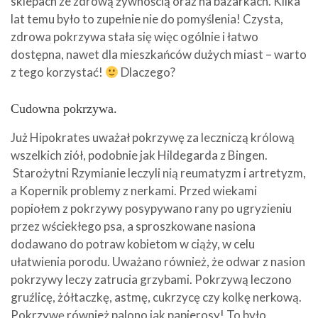
sklepach ze zdrową żywnością oraz na bazarkach. Kilka
lat temu było to zupełnie nie do pomyślenia! Czysta,
zdrowa pokrzywa stała się więc ogólnie i łatwo
dostępna, nawet dla mieszkańców dużych miast – warto
z tego korzystać!
Dlaczego?
Cudowna pokrzywa.
Już Hipokrates uważał pokrzywę za leczniczą królową
wszelkich ziół, podobnie jak Hildegarda z Bingen.
Starożytni Rzymianie leczyli nią reumatyzm i artretyzm,
a Kopernik problemy z nerkami. Przed wiekami
popiołem z pokrzywy posypywano rany po ugryzieniu
przez wściekłego psa, a sproszkowane nasiona
dodawano do potraw kobietom w ciąży, w celu
ułatwienia porodu. Uważano również, że odwar z nasion
pokrzywy leczy zatrucia grzybami. Pokrzywą leczono
gruźlicę, żółtaczkę, astmę, cukrzycę czy kolkę nerkową.
Pokrzywę również palono jak papierosy! To było