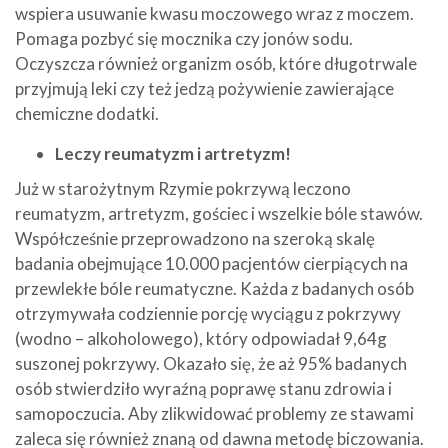
wspiera usuwanie kwasu moczowego wraz z moczem.
Pomaga pozbyć się mocznika czy jonów sodu.
Oczyszcza również organizm osób, które długotrwale
przyjmują leki czy też jedzą pożywienie zawierające
chemiczne dodatki.
Leczy reumatyzm i artretyzm!
Już w starożytnym Rzymie pokrzywą leczono
reumatyzm, artretyzm, gościec i wszelkie bóle stawów.
Współcześnie przeprowadzono na szeroką skalę
badania obejmujące 10.000 pacjentów cierpiących na
przewlekłe bóle reumatyczne. Każda z badanych osób
otrzymywała codziennie porcję wyciągu z pokrzywy
(wodno – alkoholowego), który odpowiadał 9,64g
suszonej pokrzywy. Okazało się, że aż 95% badanych
osób stwierdziło wyraźną poprawę stanu zdrowia i
samopoczucia. Aby zlikwidować problemy ze stawami
zaleca się również znaną od dawna metodę biczowania.