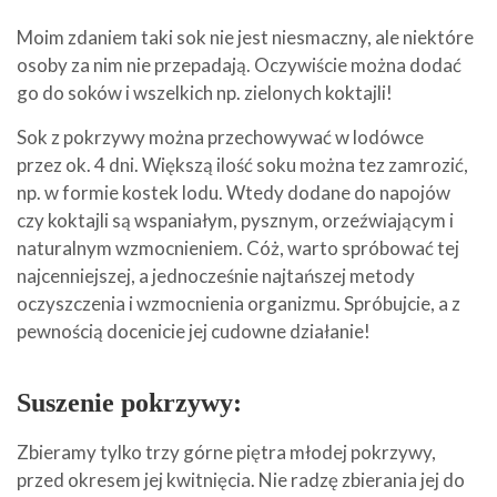
Moim zdaniem taki sok nie jest niesmaczny, ale niektóre
osoby za nim nie przepadają. Oczywiście można dodać
go do soków i wszelkich np. zielonych koktajli!
Sok z pokrzywy można przechowywać w lodówce
przez ok. 4 dni. Większą ilość soku można tez zamrozić,
np. w formie kostek lodu. Wtedy dodane do napojów
czy koktajli są wspaniałym, pysznym, orzeźwiającym i
naturalnym wzmocnieniem. Cóż, warto spróbować tej
najcenniejszej, a jednocześnie najtańszej metody
oczyszczenia i wzmocnienia organizmu. Spróbujcie, a z
pewnością docenicie jej cudowne działanie!
Suszenie pokrzywy:
Zbieramy tylko trzy górne piętra młodej pokrzywy,
przed okresem jej kwitnięcia. Nie radzę zbierania jej do