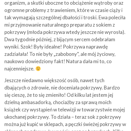
organizm, a skutki uboczne to obciążenie wątroby oraz
ogromne problemy z trawieniem, które w czasie ciąży i
tak wymagają szczególnej dbałości i troski. Ewa poleciła
mi przyjmowanie naturalnego preparatu z sokiem z
pokrzywy (młoda pokrzywa wtedy jeszcze nie wyrosła).
Dwa tygodnie później, z bijącym sercem odebrałam
wyniki. Szok! Były idealne! Pokrzywa naprawdę
zadziałała! To nie były „zabobony”, ale mój życiowy,
naukowo dowiedziony fakt! Natura dała mi to, co
najcenniejsze.
Jeszcze niedawno większość osób, nawet tych
dbających o zdrowie, nie doceniała pokrzywy. Bardzo
się cieszę, że to się zmieniło! Od kilku lat jestem jej
dzielną ambasadorką, chociażby za sprawą moich
książek czy wystąpień w telewizji w towarzystwie mojej
ukochanej pokrzywy. To działa – teraz sok z pokrzywy
można już kupić w sklepach, a pęczki świeżej pokrzywy w