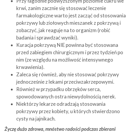
Przy łagodnie podwyższonym poziomie cukru we
krwi, zanim zacznie się stosować leczenie
farmakologiczne warto jest zacząć od stosowania
pokrzywy lub ziołowych mieszanek z pokrzywą i
zobaczyć, jak reaguje na to organizm (robić
badania i sprawdzać wyniki).
Kuracja pokrzywą NIE powinna być stosowana
przed zabiegiem chirurgicznym i przez tydzień po
nim (ze względu na możliwość intensywnego
krwawienia).
Zaleca się również, aby nie stosować pokrzywy
jednocześnie z lekami przeciwzakrzepowymi.
Również w przypadku obrzęków serca,
spowodowanych ostra niewydolnością nerek.
Niektórzy lekarze odradzają stosowania
pokrzywy przez kobiety, u których stwierdzono
cysty na jajnikach.
Życzę dużo zdrowa, mnóstwo radości podczas zbierani