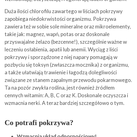
Duża ilości chlorofilu zawartego w liściach pokrzywy
zapobiega niedokrwistości organizmu. Pokrzywa
zawiera też w sobie sole mineralne oraz mikroelementy,
takie jak: magnez, wapń, potas oraz doskonale
przyswajalne żelazo (bezcenne!), szczególnie ważne w
leczeniu osłabienia, apatii lub anemii. Wyciąg z liści
pokrzywy i sporządzone z niej napary pomagają w
pozbyciu się toksyn (zwłaszcza mocznika) z organizmu,
a także ułatwiają trawienie i łagodzą dolegliwości
związane ze stanem zapalnym przewodu pokarmowego.
Ta na pozór zwykła roślina, jest również źródłem
cennych witamin: A, B, C oraz K. Doskonale oczyszcza i
wzmacnia nerki. A teraz bardziej szczegółowo o tym.
Co potrafi pokrzywa?
Wzmacnia układ odpornościowy!