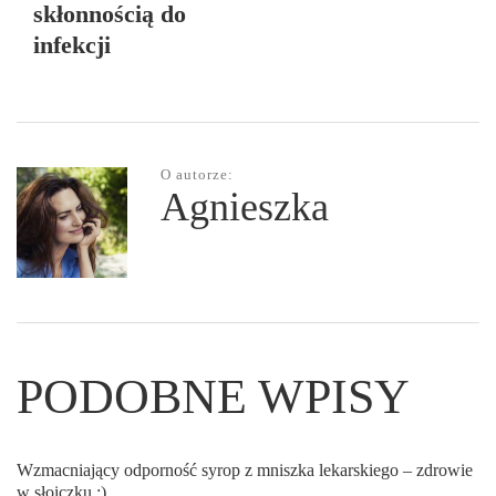
skłonnością do
infekcji
O autorze:
Agnieszka
PODOBNE WPISY
Wzmacniający odporność syrop z mniszka lekarskiego – zdrowie
w słoiczku :)