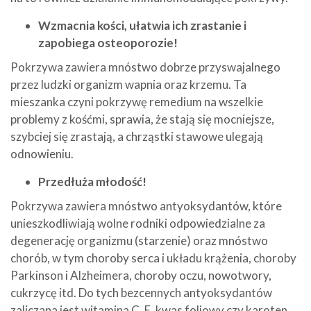
Wzmacnia kości, ułatwia ich zrastanie i
zapobiega osteoporozie!
Pokrzywa zawiera mnóstwo dobrze przyswajalnego
przez ludzki organizm wapnia oraz krzemu. Ta
mieszanka czyni pokrzywę remedium na wszelkie
problemy z kośćmi, sprawia, że stają się mocniejsze,
szybciej się zrastają, a chrząstki stawowe ulegają
odnowieniu.
Przedłuża młodość!
Pokrzywa zawiera mnóstwo antyoksydantów, które
unieszkodliwiają wolne rodniki odpowiedzialne za
degenerację organizmu (starzenie) oraz mnóstwo
chorób, w tym choroby serca i układu krążenia, choroby
Parkinson i Alzheimera, choroby oczu, nowotwory,
cukrzycę itd. Do tych bezcennych antyoksydantów
zaliczana jest witamina C, E, kwas foliowy czy karoten,