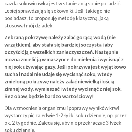
każda sokowirówka jest w stanie z nią sobie poradzić.
Lepiej sprawdzają się sokowniki. Jeśli takiego nie
posiadasz, to proponuję metodę klasyczną, jaką
stosował mój dziadek:
Zebraną pokrzywę należy zalać gorącą wodą (nie
wrzątkiem), aby stała się bardziej soczysta i aby
oczyścić ją z wszelkich zanieczyszczeń. Następnie
można zmielić ją w maszynce do mielenia i wycisnąć z
niej sok używając gazy. Jeśli pokrzywa jest wyjątkowo
sucha i nadal nie udaje się wycisnąć soku, wtedy
zmieloną pokrzywę należy zalać niewielką ilością
zimnej wody, wymieszać i wtedy wycisnąć z niej sok.
Bez obaw, będzie bardzo wartościowy!
Dla wzmocnienia organizmu i poprawy wyników krwi
wystarczy pić zaledwie 1-2 łyżki soku dziennie, np. przez
ok. 2 tygodnie. Zaleca się, aby nie przekraczać 3 łyżek
soku dziennie.