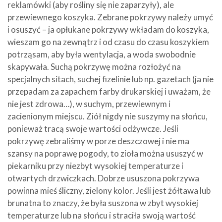
reklamówki (aby rośliny się nie zaparzyły), ale
przewiewnego koszyka. Zebrane pokrzywy należy umyć
i osuszyć – ja opłukane pokrzywy wkładam do koszyka,
wieszam go na zewnątrz i od czasu do czasu koszykiem
potrząsam, aby była wentylacja, a woda swobodnie
skapywała. Suchą pokrzywę można rozłożyć na
specjalnych sitach, suchej fizelinie lub np. gazetach (ja nie
przepadam za zapachem farby drukarskiej i uważam, że
nie jest zdrowa…), w suchym, przewiewnym i
zacienionym miejscu. Ziół nigdy nie suszymy na słońcu,
ponieważ tracą swoje wartości odżywcze. Jeśli
pokrzywę zebraliśmy w porze deszczowej i nie ma
szansy na poprawę pogody, to zioła można ususzyć w
piekarniku przy niezbyt wysokiej temperaturze i
otwartych drzwiczkach. Dobrze ususzona pokrzywa
powinna mieś śliczny, zielony kolor. Jeśli jest żółtawa lub
brunatna to znaczy, że była suszona w zbyt wysokiej
temperaturze lub na słońcu i straciła swoją wartość