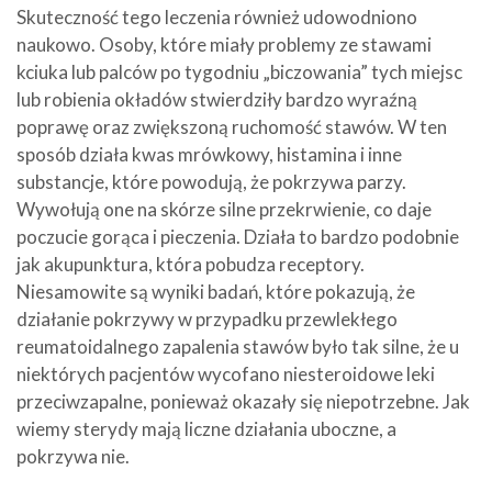
Skuteczność tego leczenia również udowodniono
naukowo. Osoby, które miały problemy ze stawami
kciuka lub palców po tygodniu „biczowania” tych miejsc
lub robienia okładów stwierdziły bardzo wyraźną
poprawę oraz zwiększoną ruchomość stawów. W ten
sposób działa kwas mrówkowy, histamina i inne
substancje, które powodują, że pokrzywa parzy.
Wywołują one na skórze silne przekrwienie, co daje
poczucie gorąca i pieczenia. Działa to bardzo podobnie
jak akupunktura, która pobudza receptory.
Niesamowite są wyniki badań, które pokazują, że
działanie pokrzywy w przypadku przewlekłego
reumatoidalnego zapalenia stawów było tak silne, że u
niektórych pacjentów wycofano niesteroidowe leki
przeciwzapalne, ponieważ okazały się niepotrzebne. Jak
wiemy sterydy mają liczne działania uboczne, a
pokrzywa nie.