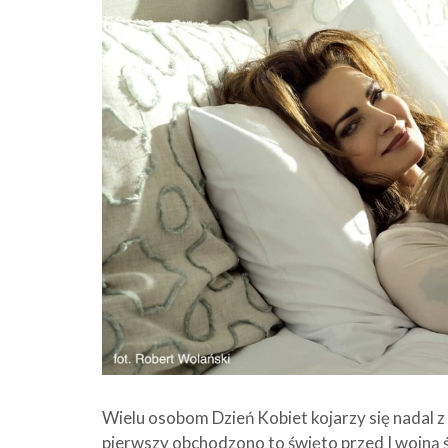
Wielu osobom Dzień Kobiet kojarzy się nadal 
pierwszy obchodzono to święto przed I wojną 