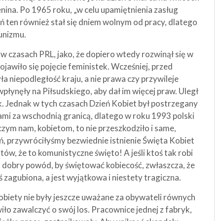
nina. Po 1965 roku, „w celu upamiętnienia zasług
ń ten również stał się dniem wolnym od pracy, dlatego
munizmu.
 w czasach PRL, jako, że dopiero wtedy rozwinął się w
jawiło się pojęcie feministek. Wcześniej, przed
 niepodległość kraju, a nie prawa czy przywileje
wpłynęły na Piłsudskiego, aby dał im więcej praw. Uległ
ek. Jednak w tych czasach Dzień Kobiet był postrzegany
ami za wschodnią granicą, dlatego w roku 1993 polski
iczym nam, kobietom, to nie przeszkodziło i same,
ń, przywróciłyśmy bezwiednie istnienie Święta Kobiet
w, że to komunistyczne święto! A jeśli ktoś tak robi
 dobry powód, by świętować kobiecość, zwłaszcza, że
zagubiona, a jest wyjątkowa i niestety tragiczna.
biety nie były jeszcze uważane za obywateli równych
ło zawalczyć o swój los. Pracownice jednej z fabryk,