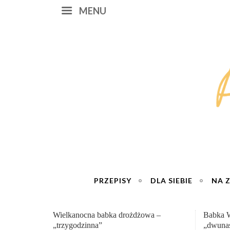
MENU
PRZEPISY
DLA SIEBIE
NA 
Babka Wielkanocna
Genialn
„dwunastogodzinna”
roboty 