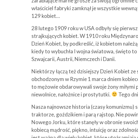
zarabiające marne grosze za swoją ogromnie c
właściciel fabryki zamknął je wszystkie wewnąt
129 kobiet…
28 lutego 1909 roku w USA odbyły się pierwsz
strajkujących kobiet. W 1910 roku Międzyna
Dzień Kobiet, by podkreślić, iż kobietom nale
kiedy to wybuchła I wojna światowa, święto t
Szwajcarii, Austrii, Niemczech i Danii.
Niektórzy łączą też dzisiejszy Dzień Kobiet z
obchodzonym w Rzymie 1 marca dniem kobiecoś
to mężowie obdarowywali swoje żony miłymi pr
niewolnice, nałożnice i prostytutki.
Tego dni
Nasza najnowsze historia (czasy komunizmu) s
traktorze, goździkiem i parą rajstop. Nie po
Nowego Jorku, które stanęły w obronie swoich
kobiecą mądrość, piękno, intuicję oraz zdolno
jest ważna dla wielu kobiet, które utożsamiają 