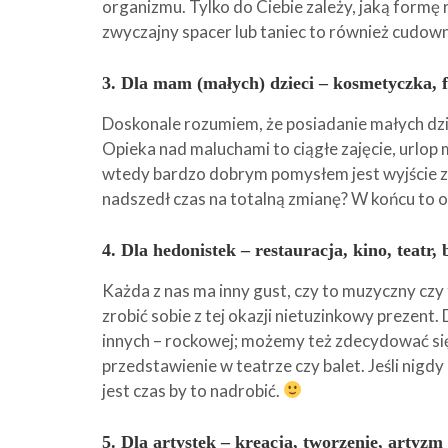
organizmu. Tylko do Ciebie zależy, jaką formę 
zwyczajny spacer lub taniec to również cudown
3. Dla mam (małych) dzieci – kosmetyczka, 
Doskonale rozumiem, że posiadanie małych dz
Opieka nad maluchami to ciągłe zajęcie, urlop 
wtedy bardzo dobrym pomysłem jest wyjście z
nadszedł czas na totalną zmianę? W końcu to o
4. Dla hedonistek – restauracja, kino, teatr, 
Każda z nas ma inny gust, czy to muzyczny czy 
zrobić sobie z tej okazji nietuzinkowy prezent.
innych – rockowej; możemy też zdecydować się
przedstawienie w teatrze czy balet. Jeśli nigd
jest czas by to nadrobić.
5. Dla artystek – kreacja, tworzenie, artyzm