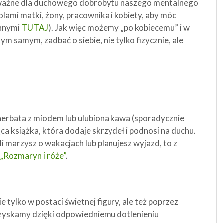
e ważne dla duchowego dobrobytu naszego mentalnego
lami matki, żony, pracownika i kobiety, aby móc
innymi
TUTAJ
). Jak więc możemy „po kobiecemu” i w
m samym, zadbać o siebie, nie tylko fizycznie, ale
, herbata z miodem lub ulubiona kawa (sporadycznie
ąca książka, która dodaje skrzydeł i podnosi na duchu.
śli marzysz o wakacjach lub planujesz wyjazd, to z
„Rozmaryn i róże”
.
e tylko w postaci świetnej figury, ale też poprzez
uzyskamy dzięki odpowiedniemu dotlenieniu