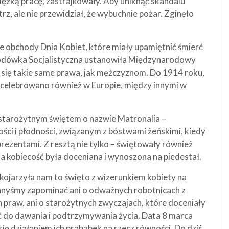
iężką pracę, zastrajkowały. Aby uniknąć skandalu
rz, ale nie przewidział, że wybuchnie pożar. Zginęło
e obchody Dnia Kobiet, które miały upamiętnić śmierć
rodówka Socjalistyczna ustanowiła Międzynarodowy
żą się takie same prawa, jak mężczyznom. Do 1914 roku,
o celebrowano również w Europie, między innymi w
e starożytnym świętem o nazwie Matronalia –
ci i płodności, związanym z bóstwami żeńskimi, kiedy
ezentami. Z resztą nie tylko – świętowały również
a kobiecość była doceniana i wynoszona na piedestał.
kojarzyła nam to święto z wizerunkiem kobiety na
winnyśmy zapominać ani o odważnych robotnicach z
 praw, ani o starożytnych zwyczajach, które doceniały
ść do dawania i podtrzymywania życia. Data 8 marca
się działaniem ich prababek na rzecz równości. Do dziś