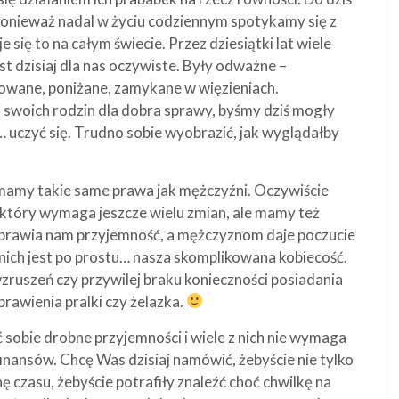
 ponieważ nadal w życiu codziennym spotykamy się z
się to na całym świecie. Przez dziesiątki lat wiele
st dzisiaj dla nas oczywiste. Były odważne –
adowane, poniżane, zamykane w więzieniach.
swoich rodzin dla dobra sprawy, byśmy dziś mogły
uczyć się. Trudno sobie wyobrazić, jak wyglądałby
i mamy takie same prawa jak mężczyźni. Oczywiście
 który wymaga jeszcze wielu zmian, ale mamy też
 sprawia nam przyjemność, a mężczyznom daje poczucie
 nich jest po prostu… nasza skomplikowana kobiecość.
uszeń czy przywilej braku konieczności posiadania
rawienia pralki czy żelazka.
sobie drobne przyjemności i wiele z nich nie wymaga
inansów. Chcę Was dzisiaj namówić, żebyście nie tylko
ę czasu, żebyście potrafiły znaleźć choć chwilkę na