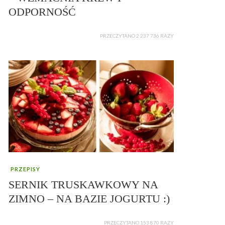
ODPORNOŚĆ
PRZECZYTANO 2 237 736 RAZY
PRZEPISY
SERNIK TRUSKAWKOWY NA
ZIMNO – NA BAZIE JOGURTU :)
PRZECZYTANO 153 870 RAZY