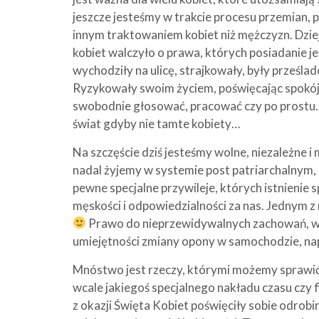
jeszcze jesteśmy w trakcie procesu przemian,
innym traktowaniem kobiet niż mężczyzn. Dzieje 
kobiet walczyło o prawa, których posiadanie je
wychodziły na ulicę, strajkowały, były prześl
Ryzykowały swoim życiem, poświęcając spokój 
swobodnie głosować, pracować czy po prostu… 
świat gdyby nie tamte kobiety…
Na szczęście dziś jesteśmy wolne, niezależne 
nadal żyjemy w systemie post patriarchalnym,
pewne specjalne przywileje, których istnienie
męskości i odpowiedzialności za nas. Jednym z
Prawo do nieprzewidywalnych zachowań, wzr
umiejętności zmiany opony w samochodzie, nap
Mnóstwo jest rzeczy, którymi możemy sprawić 
wcale jakiegoś specjalnego nakładu czasu czy f
z okazji Święta Kobiet poświęciły sobie odrobin