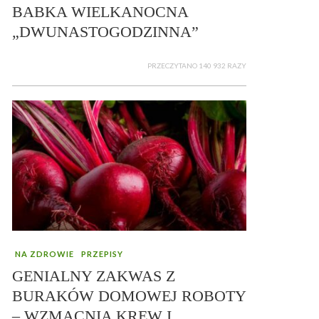
BABKA WIELKANOCNA
„DWUNASTOGODZINNA”
PRZECZYTANO 140 932 RAZY
NA ZDROWIE
PRZEPISY
GENIALNY ZAKWAS Z
BURAKÓW DOMOWEJ ROBOTY
– WZMACNIA KREW I