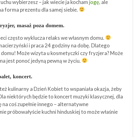
ruchu wybierzesz – jak wiecie ja kocham
jogę
, ale
a forma prezentu dla samej siebie.
fryzjer, masaż poza domem.
ieci często wyklucza relaks we własnym domu.
macierzyński i praca 24 godziny na dobę. Dlatego
 domu! Może wizyta u kosmetyczki czy fryzjera? Może
na jest ponoć jedyną pewną w życiu.
balet, koncert.
też kulinarny a Dzień Kobiet to wspaniała okazja, żeby
 Dla niektórych będzie to koncert muzyki klasycznej, dla
 na coś zupełnie innego – alternatywne
y nie próbowałyście kuchni hinduskiej to może właśnie