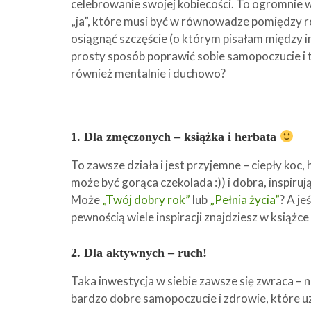
celebrowanie swojej kobiecości. To ogromni
„ja”, które musi być w równowadze pomiędzy ro
osiągnąć szczęście (o którym pisałam między 
prosty sposób poprawić sobie samopoczucie i ty
również mentalnie i duchowo?
1. Dla zmęczonych – książka i herbata
To zawsze działa i jest przyjemne – ciepły koc
może być gorąca czekolada :)) i dobra, inspiruj
Może
„Twój dobry rok”
lub
„Pełnia życia”
? A je
pewnością wiele inspiracji znajdziesz w książce
2. Dla aktywnych – ruch!
Taka inwestycja w siebie zawsze się zwraca – ni
bardzo dobre samopoczucie i zdrowie, które 