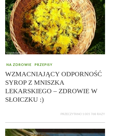
NA ZDROWIE
PRZEPISY
WZMACNIAJĄCY ODPORNOŚĆ
SYROP Z MNISZKA
LEKARSKIEGO – ZDROWIE W
SŁOICZKU :)
PRZECZYTANO 1 005 768 RAZY