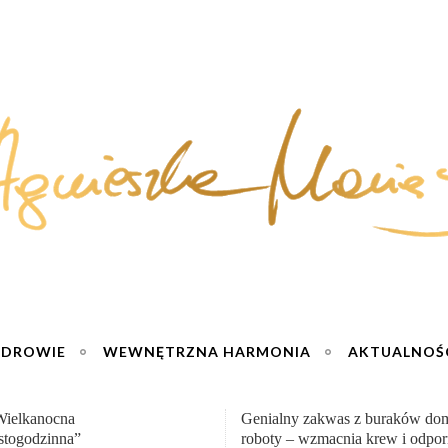
ZDROWIE
WEWNĘTRZNA HARMONIA
AKTUALNOŚ
y zakwas z buraków domowej
„Przemiana” Podróż do siły i wol
– wzmacnia krew i odporność