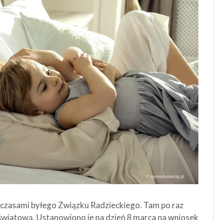
z czasami byłego Związku Radzieckiego. Tam po raz
światową. Ustanowiono je na dzień 8 marca na wniosek