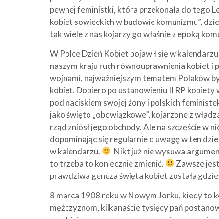
pewnej feministki, która przekonała do tego Le
kobiet sowieckich w budowie komunizmu”, dzie
tak wiele z nas kojarzy go właśnie z epoką ko
W Polce Dzień Kobiet pojawił się w kalendarzu
naszym kraju ruch równouprawnienia kobiet i po
wojnami, najważniejszym tematem Polaków była
kobiet. Dopiero po ustanowieniu II RP kobiety 
pod naciskiem swojej żony i polskich feminist
jako święto „obowiązkowe”, kojarzone z władz
rząd zniósł jego obchody. Ale na szczęście w n
dopominając się regularnie o uwagę w ten dzie
w kalendarzu.
Nikt już nie wysuwa argumentó
to trzeba to koniecznie zmienić.
Zawsze jest
prawdziwa geneza święta kobiet została gdzieś 
8 marca 1908 roku w Nowym Jorku, kiedy to ko
mężczyznom, kilkanaście tysięcy pań postanowi