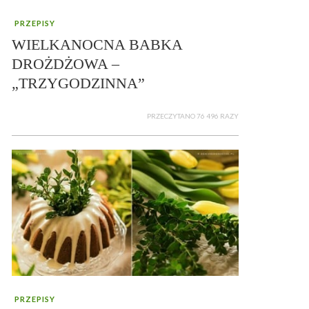
PRZEPISY
WIELKANOCNA BABKA
DROŻDŻOWA –
„TRZYGODZINNA”
PRZECZYTANO 76 496 RAZY
PRZEPISY