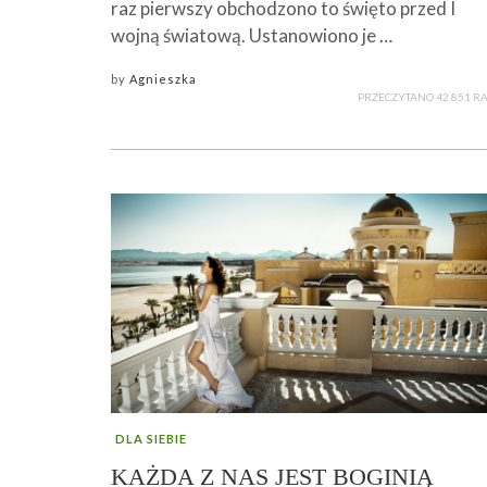
raz pierwszy obchodzono to święto przed I
wojną światową. Ustanowiono je …
by
Agnieszka
PRZECZYTANO 42 851 R
DLA SIEBIE
KAŻDA Z NAS JEST BOGINIĄ