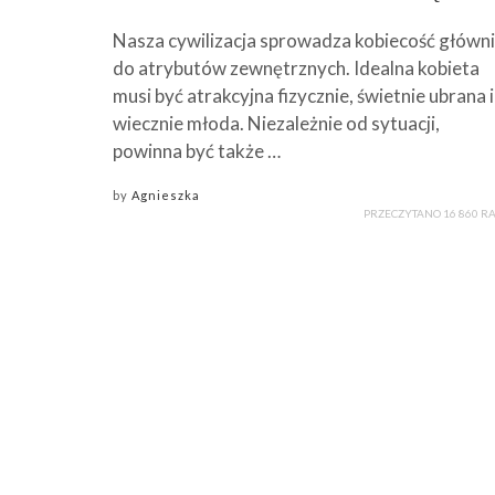
Nasza cywilizacja sprowadza kobiecość główn
do atrybutów zewnętrznych. Idealna kobieta
musi być atrakcyjna fizycznie, świetnie ubrana i
wiecznie młoda. Niezależnie od sytuacji,
powinna być także …
by
Agnieszka
PRZECZYTANO 16 860 R