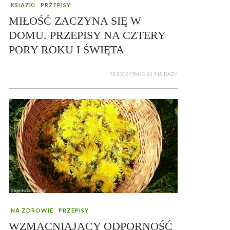
KSIĄŻKI
PRZEPISY
MIŁOŚĆ ZACZYNA SIĘ W
DOMU. PRZEPISY NA CZTERY
PORY ROKU I ŚWIĘTA
PRZECZYTANO 33 918 RAZY
NA ZDROWIE
PRZEPISY
WZMACNIAJĄCY ODPORNOŚĆ