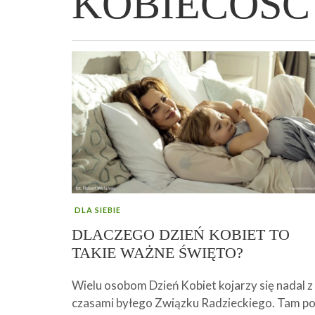
KOBIECOŚĆ
WIELKANOCNA BABKA DROŻDŻOWA –
„PRZEMIANA” PODRÓŻ DO SIŁY I
GENIALNY ZAKWAS Z BURAKÓW DOMOW
AFIRMACJE – TWORZENIE DOBREGO
„TRZYGODZINNA”
WOLNOŚCI :)
ROBOTY – WZMACNIA KREW I ODPORNO
ŻYCIA!
DLA SIEBIE
DLACZEGO DZIEŃ KOBIET TO
TAKIE WAŻNE ŚWIĘTO?
Wielu osobom Dzień Kobiet kojarzy się nadal z
czasami byłego Związku Radzieckiego. Tam p