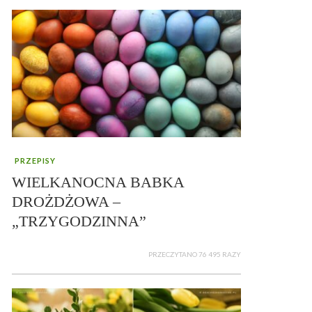
PRZEPISY
WIELKANOCNA BABKA
DROŻDŻOWA –
„TRZYGODZINNA”
PRZECZYTANO 76 495 RAZY