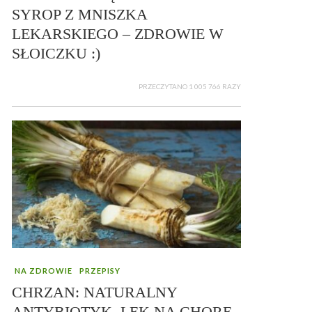
SYROP Z MNISZKA
LEKARSKIEGO – ZDROWIE W
SŁOICZKU :)
PRZECZYTANO 1 005 766 RAZY
NA ZDROWIE
PRZEPISY
CHRZAN: NATURALNY
ANTYBIOTYK, LEK NA CHORE