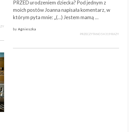
PRZED urodzeniem dziecka? Pod jednym z
moich postów Joanna napisała komentarz, w
którym pyta mnie: „(…) Jestem mamą …
AZY
by
Agnieszka
PRZECZYTANO 54 319 RAZY