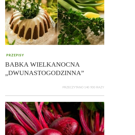
PRZEPISY
BABKA WIELKANOCNA
„DWUNASTOGODZINNA”
PRZECZYTANO 140 930 RAZY