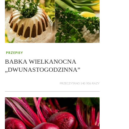
PRZEPISY
BABKA WIELKANOCNA
„DWUNASTOGODZINNA”
PRZECZYTANO 140 936 RAZY