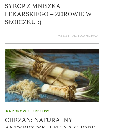
SYROP Z MNISZKA
LEKARSKIEGO – ZDROWIE W
SŁOICZKU :)
PRZECZYTANO 1 005 782 RAZY
NA ZDROWIE
PRZEPISY
CHRZAN: NATURALNY
ANTYBIOTYK, LEK NA CHORE