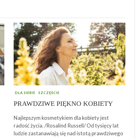
EJ
BABKA WIELKANOCNA
ENERGIA DNI TYGODNIA – JAK JĄ
WZMACNIAJĄCY ODPORNOŚĆ SYROP Z
OCZYŚCIĆ SWOJE ŻYCIE I DOMOWĄ
G
JA
C
M
ŚĆ
„DWUNASTOGODZINNA”
WYKORZYSTAĆ W ŻYCIU OSOBISTYM I
MNISZKA LEKARSKIEGO – ZDROWIE W
PRZESTRZEŃ, CZYLI JAK PORADZIĆ SOBIE Z
R
Z
NA
I
ZAWODOWYM?
SŁOICZKU :)
BAŁAGANEM?
U
R
DLA SIEBIE
SZCZĘŚCIE
PRAWDZIWE PIĘKNO KOBIETY
Najlepszym kosmetykiem dla kobiety jest
radość życia. /Rosalind Russell/ Od tysięcy lat
ludzie zastanawiają się nad istotą prawdziwego
o