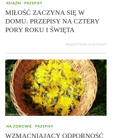
KSIĄŻKI
PRZEPISY
MIŁOŚĆ ZACZYNA SIĘ W
DOMU. PRZEPISY NA CZTERY
PORY ROKU I ŚWIĘTA
PRZECZYTANO 33 919 RAZY
NA ZDROWIE
PRZEPISY
WZMACNIAJĄCY ODPORNOŚĆ