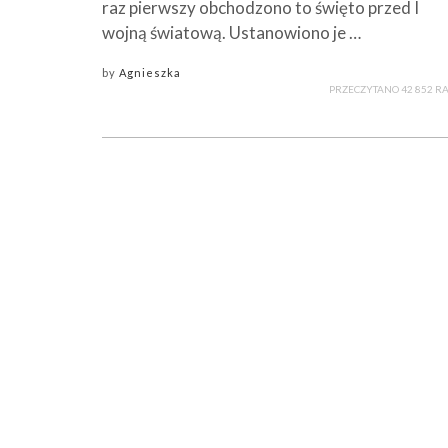
raz pierwszy obchodzono to święto przed I
wojną światową. Ustanowiono je …
by
Agnieszka
PRZECZYTANO 42 852 R