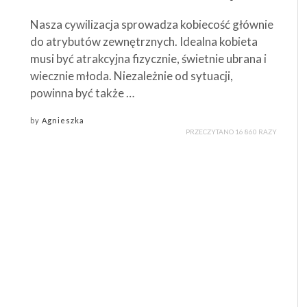
Nasza cywilizacja sprowadza kobiecość głównie
do atrybutów zewnętrznych. Idealna kobieta
musi być atrakcyjna fizycznie, świetnie ubrana i
wiecznie młoda. Niezależnie od sytuacji,
powinna być także …
by
Agnieszka
PRZECZYTANO 16 860 RAZY