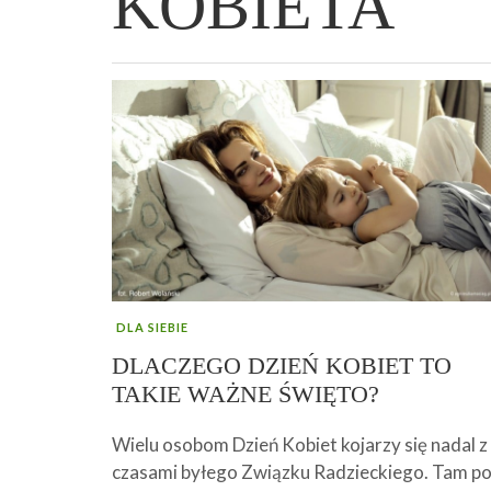
KOBIETA
WIELKANOCNA BABKA DROŻDŻOWA –
„PRZEMIANA” PODRÓŻ DO SIŁY I
GENIALNY ZAKWAS Z BURAKÓW DOMOW
AFIRMACJE – TWORZENIE DOBREGO
„TRZYGODZINNA”
WOLNOŚCI :)
ROBOTY – WZMACNIA KREW I ODPORNO
ŻYCIA!
DLA SIEBIE
DLACZEGO DZIEŃ KOBIET TO
TAKIE WAŻNE ŚWIĘTO?
Wielu osobom Dzień Kobiet kojarzy się nadal z
czasami byłego Związku Radzieckiego. Tam p