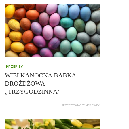
PRZEPISY
WIELKANOCNA BABKA
DROŻDŻOWA –
„TRZYGODZINNA”
PRZECZYTANO 76 498 RAZY