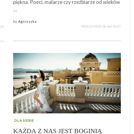
piękna. Poeci, malarze czy rzeźbiarze od wieków
…
by
Agnieszka
PRZECZYTANO 48 466 RAZY
AZY
DLA SIEBIE
KAŻDA Z NAS JEST BOGINIĄ