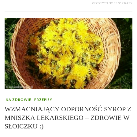
PRZECZYTANO 33 917 RAZY
NA ZDROWIE
PRZEPISY
WZMACNIAJĄCY ODPORNOŚĆ SYROP Z
MNISZKA LEKARSKIEGO – ZDROWIE W
SŁOICZKU :)