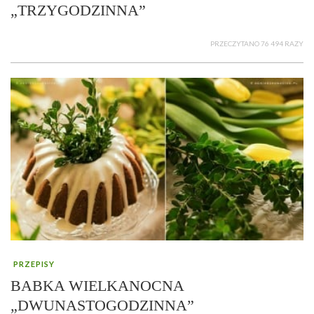
„TRZYGODZINNA”
PRZECZYTANO 76 494 RAZY
PRZEPISY
BABKA WIELKANOCNA
„DWUNASTOGODZINNA”