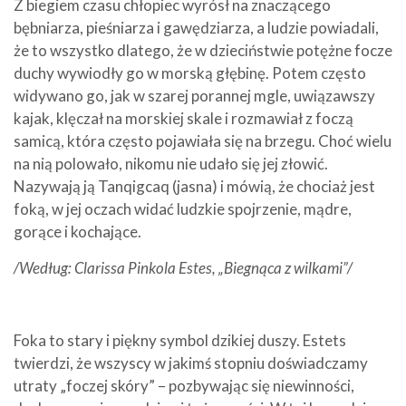
Z biegiem czasu chłopiec wyrósł na znaczącego
bębniarza, pieśniarza i gawędziarza, a ludzie powiadali,
że to wszystko dlatego, że w dzieciństwie potężne focze
duchy wywiodły go w morską głębinę. Potem często
widywano go, jak w szarej porannej mgle, uwiązawszy
kajak, klęczał na morskiej skale i rozmawiał z foczą
samicą, która często pojawiała się na brzegu. Choć wielu
na nią polowało, nikomu nie udało się jej złowić.
Nazywają ją Tanqigcaq (jasna) i mówią, że chociaż jest
foką, w jej oczach widać ludzkie spojrzenie, mądre,
gorące i kochające.
/Według: Clarissa Pinkola Estes, „Biegnąca z wilkami”/
Foka to stary i piękny symbol dzikiej duszy. Estets
twierdzi, że wszyscy w jakimś stopniu doświadczamy
utraty „foczej skóry” – pozbywając się niewinności,