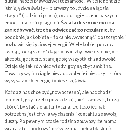
ducha, naszej prawdziwej tożsamości. W tej legendzie
istnieją dwa światy – pierwszy to „życie na lądzie
stałym” (rodzina i praca), oraz drugi – ocean naszych
emocji, marzeń i pragnień.
Świata duszy nie można
zaniedbywać, trzeba odwiedzać go regularnie,
by
podobnie jak kobieta – foka nie „wyschnąć” doszczętnie i
pozbawić się życiowej energii. Wiele kobiet porzuca
swoją „foczą skórę” dając innym zbyt wiele siebie, nie
akceptując siebie, starając się wszystkich zadowolić.
Dzieje się tak również wtedy, gdy są zbyt ambitne.
Towarzyszy im ciągle niezadowolenie i niedosyt, który
wysysa z nich energię i unieszczęśliwia.
Każda z nas chce być „nowoczesna”, ale nadchodzi
moment, gdy trzeba powiedzieć „nie” i założyć „foczą
skórę”, by stać się autentyczną. Do tego jednak
potrzebna jest chwila wyciszenia i kontaktu ze swoją
duszą. Po pewnym czasie rodzina zauważy, że mama
wraca z tej „podróży” odświeżona i pełna blasku :).