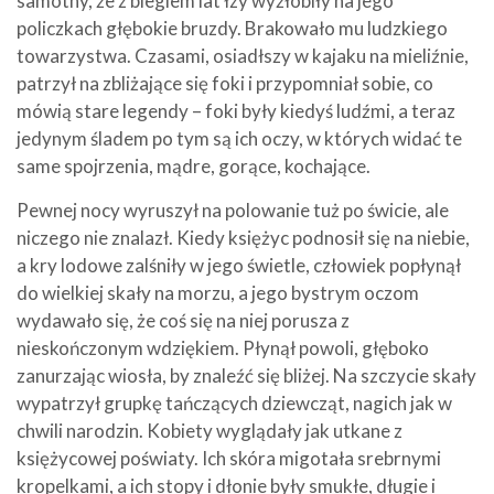
samotny, że z biegiem lat łzy wyżłobiły na jego
policzkach głębokie bruzdy. Brakowało mu ludzkiego
towarzystwa. Czasami, osiadłszy w kajaku na mieliźnie,
patrzył na zbliżające się foki i przypomniał sobie, co
mówią stare legendy – foki były kiedyś ludźmi, a teraz
jedynym śladem po tym są ich oczy, w których widać te
same spojrzenia, mądre, gorące, kochające.
Pewnej nocy wyruszył na polowanie tuż po świcie, ale
niczego nie znalazł. Kiedy księżyc podnosił się na niebie,
a kry lodowe zalśniły w jego świetle, człowiek popłynął
do wielkiej skały na morzu, a jego bystrym oczom
wydawało się, że coś się na niej porusza z
nieskończonym wdziękiem. Płynął powoli, głęboko
zanurzając wiosła, by znaleźć się bliżej. Na szczycie skały
wypatrzył grupkę tańczących dziewcząt, nagich jak w
chwili narodzin. Kobiety wyglądały jak utkane z
księżycowej poświaty. Ich skóra migotała srebrnymi
kropelkami, a ich stopy i dłonie były smukłe, długie i