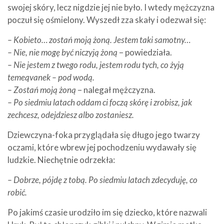
swojej skóry, lecz nigdzie jej nie było. I wtedy mężczyzna
poczuł się ośmielony. Wyszedł zza skały i odezwał się:
– Kobieto… zostań moją żoną. Jestem taki samotny…
– Nie, nie mogę być niczyją żoną
– powiedziała.
– Nie jestem z twego rodu, jestem rodu tych, co żyją
temeqvanek – pod wodą.
– Zostań moją żoną
– nalegał mężczyzna.
– Po siedmiu latach oddam ci foczą skórę i zrobisz, jak
zechcesz, odejdziesz albo zostaniesz.
Dziewczyna-foka przyglądała się długo jego twarzy
oczami, które wbrew jej pochodzeniu wydawały się
ludzkie. Niechętnie odrzekła:
– Dobrze, pójdę z tobą. Po siedmiu latach zdecyduję, co
robić.
Po jakimś czasie urodziło im się dziecko, które nazwali