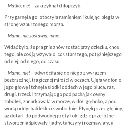
– Matko, nie!
– zakrzyknął chłopczyk.
Przygarnęła go, otoczyła ramieniem i kulejąc, biegła w
stronę wzburzonego morza.
– Mamo, nie zostawiaj mnie!
Widać było, że pragnie znów zostać przy dziecku, chce
tego, ale coś ją wzywało, coś starszego, potężniejszego
od niej, od niego, od czasu.
– Mamo, nie!
– odwróciła się do niego z wyrazem
bezbrzeżnej, tragicznej miłości w oczach. Ujęła w dłonie
jego głowę i tchnęła słodki oddech w jego płuca, raz,
drugi, trzeci. I trzymając go pod pachą jak cenny
tobołek, zanurkowała w morze, w dół, głęboko, a pod
wodą oddychali lekko i swobodnie. Płynęli przez głębiny,
aż dotarli do podwodnej groty fok, gdzie przeróżne
stworzenia śpiewały i jadły, tańczyły i rozmawiały, a