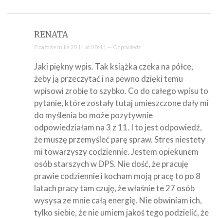
RENATA
8 października 2014 at 08:41 —
Odpowiedz
Jaki piękny wpis. Tak książka czeka na półce,
żeby ją przeczytać i na pewno dzięki temu
wpisowi zrobię to szybko. Co do całego wpisu to
pytanie, które zostały tutaj umieszczone dały mi
do myślenia bo może pozytywnie
odpowiedziałam na 3 z 11. I to jest odpowiedź,
że muszę przemyśleć parę spraw. Stres niestety
mi towarzyszy codziennie. Jestem opiekunem
osób starszych w DPS. Nie dość, że pracuję
prawie codziennie i kocham moją pracę to po 8
latach pracy tam czuję, że właśnie te 27 osób
wysysa ze mnie całą energię. Nie obwiniam ich,
tylko siebie, że nie umiem jakoś tego podzielić, że