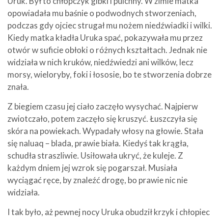
Uruk. Był to chłopczyk gibki i pulchny. W zimie matka
opowiadała mu baśnie o podwodnych stworzeniach,
podczas gdy ojciec strugał mu nożem niedźwiadki i wilki.
Kiedy matka kładła Uruka spać, pokazywała mu przez
otwór w suficie obłoki o różnych kształtach. Jednak nie
widziała w nich kruków, niedźwiedzi ani wilków, lecz
morsy, wieloryby, foki i łososie, bo te stworzenia dobrze
znała.
Z biegiem czasu jej ciało zaczęło wysychać. Najpierw
zwiotczało, potem zaczęło się kruszyć. Łuszczyła się
skóra na powiekach. Wypadały włosy na głowie. Stała
się naluaq – blada, prawie biała. Kiedyś tak krągła,
schudła straszliwie. Usiłowała ukryć, że kuleje. Z
każdym dniem jej wzrok się pogarszał. Musiała
wyciągać ręce, by znaleźć drogę, bo prawie nic nie
widziała.
I tak było, aż pewnej nocy Uruka obudził krzyk i chłopiec