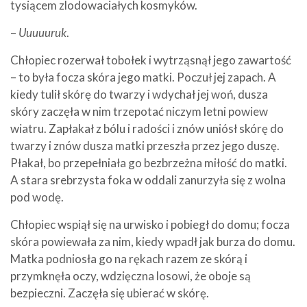
tysiącem zlodowaciałych kosmyków.
–
Uuuuuruk
.
Chłopiec rozerwał tobołek i wytrząsnął jego zawartość
– to była focza skóra jego matki. Poczuł jej zapach. A
kiedy tulił skórę do twarzy i wdychał jej woń, dusza
skóry zaczęła w nim trzepotać niczym letni powiew
wiatru. Zapłakał z bólu i radości i znów uniósł skórę do
twarzy i znów dusza matki przeszła przez jego duszę.
Płakał, bo przepełniała go bezbrzeżna miłość do matki.
A stara srebrzysta foka w oddali zanurzyła się z wolna
pod wodę.
Chłopiec wspiął się na urwisko i pobiegł do domu; focza
skóra powiewała za nim, kiedy wpadł jak burza do domu.
Matka podniosła go na rękach razem ze skórą i
przymknęła oczy, wdzięczna losowi, że oboje są
bezpieczni. Zaczęła się ubierać w skórę.