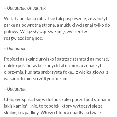
– Uuuuuruk, Uuuuuruk.
Wstał z posłania i ubrał się tak pospiesznie, że założył
parkę na odwrotną stronę, a mukluki wciągnął tylko do
połowy. Wciąż słysząc swe imię, wyszedł w
rozgwieżdżoną noc.
–
Uuuuuruk
.
Pobiegł na skalne urwisko i patrząc stamtąd na morze,
daleko pośród wzburzonych fal na morzu zobaczył
olbrzymią, kudłatą srebrzystą fokę… z wielką głową, z
wąsami do piersi i żółtymi oczami.
–
Uuuuuruk
.
Chłopiec spuścił się w dół po skale i poczuł pod stopami
jakiś kamień… nie, to tobołek, który wytoczył się ze
skalnej rozpadliny. Włosy chłopca opadły na twarz