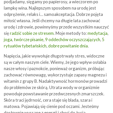
podjadamy, sięgamy po papierosy, a wieczorem po
lampkę wina. Najlepszym sposobem na urodę jest
odprężenie, relaks i… samoakceptacja. Dobrze pojęta
miłość własna. Jeśli chcemy na długie lata zachować
urodę i zdrowie, powinnyśmy przede wszystkim nauczyć
się
radzić sobie ze stresem
. Moje metody to:
medytacja
,
joga
,
twórcze pisanie
,
9 oddechów oczyszczających
,
5
rytuałów tybetańskich
,
dobre powitanie dnia
.
Napięcia, jakie wywołuje długotrwały stres, widoczne
są w całym naszym ciele. Wiemy, że jego wpływ osłabia
nasze włosy i paznokcie, ponieważ organizm, próbując
zachować równowagę, wykorzystuje zapasy magnezu i
witamin z grupy B. Nadaktywność hormonów prowadzi
do problemów ze skórą. Utrata wody w organizmie
powoduje powstawanie przedwczesnych zmarszczek.
Skóra traci jędrność, cera staje się blada, szara i
matowa. Pojawiają się cienie pod oczami. Jesteśmy
dosłownie wyssane z energii i chęci do życia.