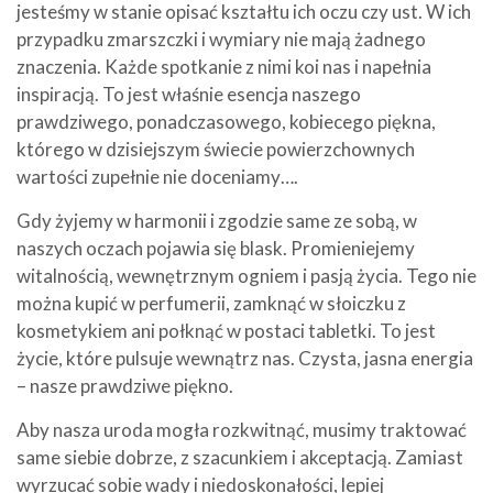
jesteśmy w stanie opisać kształtu ich oczu czy ust. W ich
przypadku zmarszczki i wymiary nie mają żadnego
znaczenia. Każde spotkanie z nimi koi nas i napełnia
inspiracją. To jest właśnie esencja naszego
prawdziwego, ponadczasowego, kobiecego piękna,
którego w dzisiejszym świecie powierzchownych
wartości zupełnie nie doceniamy….
Gdy żyjemy w harmonii i zgodzie same ze sobą, w
naszych oczach pojawia się blask. Promieniejemy
witalnością, wewnętrznym ogniem i pasją życia. Tego nie
można kupić w perfumerii, zamknąć w słoiczku z
kosmetykiem ani połknąć w postaci tabletki. To jest
życie, które pulsuje wewnątrz nas. Czysta, jasna energia
– nasze prawdziwe piękno.
Aby nasza uroda mogła rozkwitnąć, musimy traktować
same siebie dobrze, z szacunkiem i akceptacją. Zamiast
wyrzucać sobie wady i niedoskonałości, lepiej