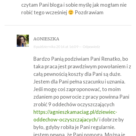
czytam Pani bloga i sobie myślę jak mogłam nie
robić tego wcześniej
Pozdrawiam
AGNIESZKA
8 października 2014 at 16:09 —
Odpowiedz
Bardzo Panią podziwiam Pani Renatko, bo
taka praca jest prawdziwym powołaniem i z
całą pewnością koszty dla Pani są duże.
Jestem dla Pani pełna szacunku i uznania.
Jeśli mogę coś zaproponować, to moim
zdaniem po powrocie z pracy powinna Pani
zrobić 9 oddechów oczyszczających
https://agnieszkamaciag.pl/dziewiec-
oddechow-oczyszczajacych/
i dobrze by
było, gdyby robiła je Pani regularnie.
jestem pewna, że Pani pomogą. Można je