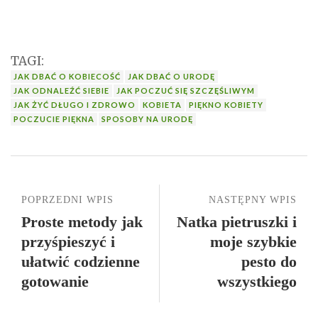
TAGI:
JAK DBAĆ O KOBIECOŚĆ
JAK DBAĆ O URODĘ
JAK ODNALEŹĆ SIEBIE
JAK POCZUĆ SIĘ SZCZĘŚLIWYM
JAK ŻYĆ DŁUGO I ZDROWO
KOBIETA
PIĘKNO KOBIETY
POCZUCIE PIĘKNA
SPOSOBY NA URODĘ
POPRZEDNI WPIS
NASTĘPNY WPIS
Proste metody jak
Natka pietruszki i
przyśpieszyć i
moje szybkie
ułatwić codzienne
pesto do
gotowanie
wszystkiego