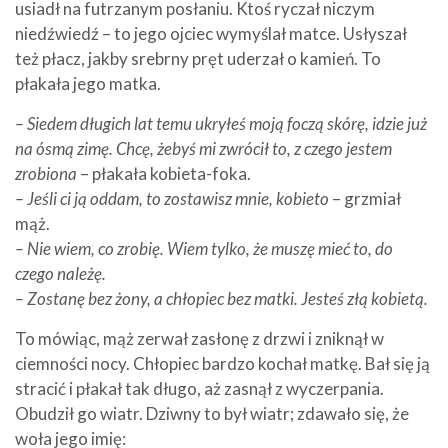
usiadł na futrzanym posłaniu. Ktoś ryczał niczym
niedźwiedź – to jego ojciec wymyślał matce. Usłyszał
też płacz, jakby srebrny pręt uderzał o kamień. To
płakała jego matka.
– Siedem długich lat temu ukryłeś moją foczą skórę, idzie już
na ósmą zimę. Chcę, żebyś mi zwrócił to, z czego jestem
zrobiona
– płakała kobieta-foka.
– Jeśli ci ją oddam, to zostawisz mnie, kobieto
– grzmiał
mąż.
– Nie wiem, co zrobię. Wiem tylko, że muszę mieć to, do
czego należę.
– Zostanę bez żony, a chłopiec bez matki. Jesteś złą kobietą.
To mówiąc, mąż zerwał zasłonę z drzwi i zniknął w
ciemności nocy. Chłopiec bardzo kochał matkę. Bał się ją
stracić i płakał tak długo, aż zasnął z wyczerpania.
Obudził go wiatr. Dziwny to był wiatr; zdawało się, że
woła jego imię: