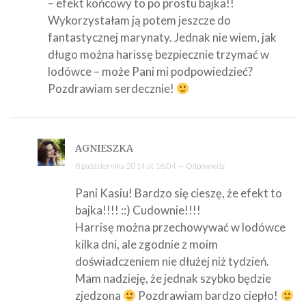
– efekt końcowy to po prostu bajka!!
Wykorzystałam ją potem jeszcze do
fantastycznej marynaty. Jednak nie wiem, jak
długo można harissę bezpiecznie trzymać w
lodówce – może Pani mi podpowiedzieć?
Pozdrawiam serdecznie!
AGNIESZKA
8 października 2014 at 16:04 —
Odpowiedz
Pani Kasiu! Bardzo się cieszę, że efekt to
bajka!!!! ::) Cudownie!!!!
Harrisę można przechowywać w lodówce
kilka dni, ale zgodnie z moim
doświadczeniem nie dłużej niż tydzień.
Mam nadzieję, że jednak szybko będzie
zjedzona
Pozdrawiam bardzo ciepło!