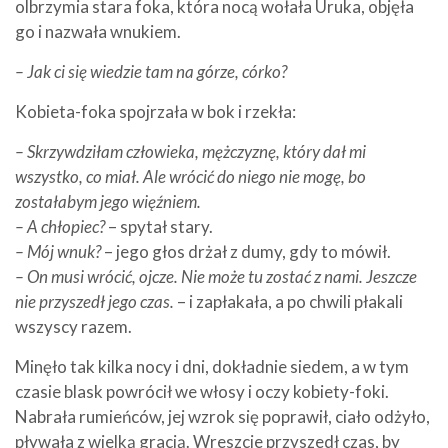
olbrzymia stara foka, która nocą wołała Uruka, objęła
go i nazwała wnukiem.
– Jak ci się wiedzie tam na górze, córko?
Kobieta-foka spojrzała w bok i rzekła:
– Skrzywdziłam człowieka, mężczyznę, który dał mi
wszystko, co miał. Ale wrócić do niego nie mogę, bo
zostałabym jego więźniem.
– A chłopiec?
– spytał stary.
– Mój wnuk?
– jego głos drżał z dumy, gdy to mówił.
– On musi wrócić, ojcze. Nie może tu zostać z nami. Jeszcze
nie przyszedł jego czas.
– i zapłakała, a po chwili płakali
wszyscy razem.
Minęło tak kilka nocy i dni, dokładnie siedem, a w tym
czasie blask powrócił we włosy i oczy kobiety-foki.
Nabrała rumieńców, jej wzrok się poprawił, ciało odżyło,
pływała z wielką gracją. Wreszcie przyszedł czas, by