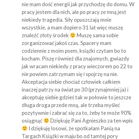
nie mam dość energii jak przychodzę do domu. W
pracy jestem dla nich, ale po pracy ze mną jest
niekiedy tragedia. Siły opuszczają mnie
wszystkie, a mam dopiero 31 lat więc muszę
znaleźć złoty środek
Muszę sama sobie
zorganizować jakoś czas. Spacery mam
codziennie z moim psem, książki czytam bo to
kocham. Piszę również dla znajomych, gwiazdy
jak wracam niekiedy z pracy wieczorem po 22 to
nie powiem zatrzymam się i spojrzę na nie.
Akceptacja siebie chociaż człowiek całkiem
inaczej patrzy na świat po 30 (przynajmniej ja) i
akceptuję siebie gdzieś tak w połowie to jeszcze
długa droga przede mną, ale trzeba myśleć
pozytywnie i zabrać się za to, żeby te może 90%
osiągnąć
Dziękuję Pani Agnieszko za ten wpis
I dziękuję losowi, że spotkałam Panią na
Targach Książki w maju bo od tamtej pory