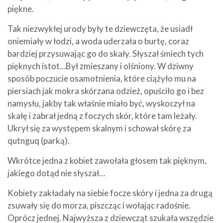
piękne.
Tak niezwykłej urody były te dziewczęta, że usiadł
oniemiały w łodzi, a woda uderzała o burtę, coraz
bardziej przysuwając go do skały. Słyszał śmiech tych
pięknych istot…Był zmieszany i olśniony. W dziwny
sposób poczucie osamotnienia, które ciążyło mu na
piersiach jak mokra skórzana odzież, opuściło go i bez
namysłu, jakby tak właśnie miało być, wyskoczył na
skałę i zabrał jedną z foczych skór, które tam leżały.
Ukrył się za występem skalnym i schował skórę za
qutnguq (parką).
Wkrótce jedna z kobiet zawołała głosem tak pięknym,
jakiego dotąd nie słyszał…
Kobiety zakładały na siebie focze skóry i jedna za drugą
zsuwały się do morza, piszcząc i wołając radośnie.
Oprócz jednej. Najwyższa z dziewcząt szukała wszędzie