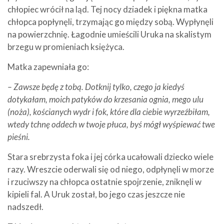
chłopiec wrócił na ląd. Tej nocy dziadek i piękna matka
chłopca popłynęli, trzymając go między sobą. Wypłynęli
na powierzchnię. Łagodnie umieścili Uruka na skalistym
brzegu w promieniach księżyca.
Matka zapewniała go:
– Zawsze będę z tobą. Dotknij tylko, czego ja kiedyś
dotykałam, moich patyków do krzesania ognia, mego ulu
(noża), kościanych wydr i fok, które dla ciebie wyrzeźbiłam,
wtedy tchnę oddech w twoje płuca, byś mógł wyśpiewać twe
pieśni.
Stara srebrzysta foka i jej córka ucałowali dziecko wiele
razy. Wreszcie oderwali się od niego, odpłynęli w morze
i rzuciwszy na chłopca ostatnie spojrzenie, zniknęli w
kipieli fal. A Uruk został, bo jego czas jeszcze nie
nadszedł.