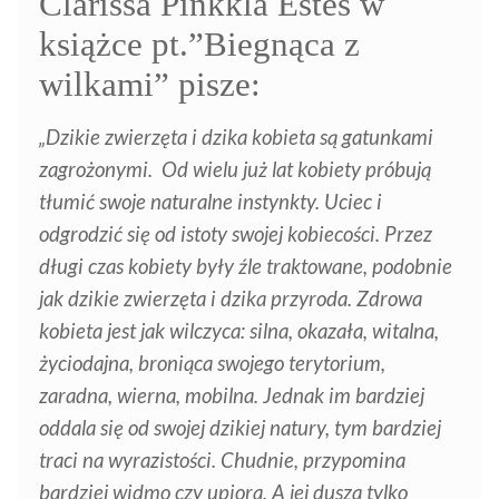
Clarissa Pinkkla Estes w
książce pt.”Biegnąca z
wilkami” pisze:
„Dzikie zwierzęta i dzika kobieta są gatunkami
zagrożonymi.
Od wielu już lat kobiety próbują
tłumić swoje naturalne instynkty. Uciec i
odgrodzić się od istoty swojej kobiecości. Przez
długi czas kobiety były źle traktowane, podobnie
jak dzikie zwierzęta i dzika przyroda.
Zdrowa
kobieta jest jak wilczyca: silna, okazała, witalna,
życiodajna, broniąca swojego terytorium,
zaradna, wierna, mobilna. Jednak im bardziej
oddala się od swojej dzikiej natury, tym bardziej
traci na wyrazistości. Chudnie, przypomina
bardziej widmo czy upiora. A jej dusza tylko