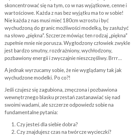
skoncentrować się na tym, co w nas wyjątkowe, cenne i
wartościowe. Każda z nas bez wyjątku ma to w sobie!
Nie każda z nas musi mieć 180cm wzrostu i być
wychudzoną do granic możliwości modelką, by zasłużyć
na słowo „piękna”. Szczerze mówiąc ten rodzaj „piękna”
zupełnie mnie nie porusza. Wygłodzony człowiek zwykle
jest bardzo smutny, rozdrażniony, wychłodzony,
pozbawiony energii i zwyczajnie nieszczęśliwy. Brrr…
A jednak wyrzucamy sobie, że nie wyglądamy tak jak
wychudzone modelki. Po co?!
Jeśli czujesz się zagubiona, zmęczona i pozbawiona
wewnętrznego blasku przestań zastanawiać się nad
swoimi wadami, ale szczerze odpowiedz sobie na
fundamentalne pytania:
Czy jesteś dla siebie dobra?
Czy znajdujesz czas na twórcze wycieczki?