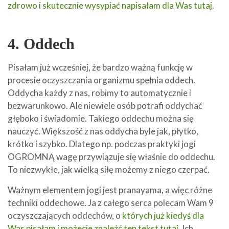
zdrowo i skutecznie wysypiać napisałam dla Was tutaj.
4. Oddech
Pisałam już wcześniej, że bardzo ważną funkcję w
procesie oczyszczania organizmu spełnia oddech.
Oddycha każdy z nas, robimy to automatycznie i
bezwarunkowo. Ale niewiele osób potrafi oddychać
głęboko i świadomie. Takiego oddechu można się
nauczyć. Większość z nas oddycha byle jak, płytko,
krótko i szybko. Dlatego np. podczas praktyki jogi
OGROMNĄ wagę przywiązuje się właśnie do oddechu.
To niezwykłe, jak wielką siłę możemy z niego czerpać.
Ważnym elementem jogi jest pranayama, a więc różne
techniki oddechowe. Ja z całego serca polecam Wam 9
oczyszczających oddechów, o
których już kiedyś dla
Was pisałam i możecie znaleźć ten tekst tutaj
. Ich