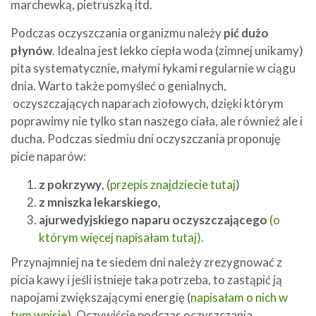
marchewką, pietruszką itd.
Podczas oczyszczania organizmu należy
pić dużo
płynów
. Idealna jest lekko ciepła woda (zimnej unikamy)
pita systematycznie, małymi łykami regularnie w ciągu
dnia. Warto także pomyśleć o genialnych,
oczyszczających naparach ziołowych, dzięki którym
poprawimy nie tylko stan naszego ciała, ale również ale i
ducha. Podczas siedmiu dni oczyszczania proponuję
picie naparów:
z pokrzywy
, (
przepis znajdziecie tutaj
)
z mniszka lekarskiego,
ajurwedyjskiego naparu oczyszczającego
(o
którym więcej napisałam tutaj).
Przynajmniej na te siedem dni należy zrezygnować z
picia kawy i jeśli istnieje taka potrzeba, to zastąpić ją
napojami zwiększającymi energię (
napisałam o nich w
tym wpisie
). Oczywiście podczas oczyszczania