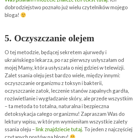
dobrodziejstwo poznało już wielu czytelników mojego
bloga!
5. Oczyszczanie olejem
O tej metodzie, będącej sekretem ajurwedy i
ukraińskiego lekarza, po raz pierwszy usłyszałam od
mojej Mamy, która usłyszała o niej gdzieś w telewizji.
Zalet ssania oleju jest bardzo wiele, między innymi:
oczyszczanie organizmu z toksyn i bakterii,
oczyszczanie zatok, leczenie stanów zapalnych gardła,
rozświetlanie i wygładzanie skóry, ale przede wszystkim
– ta metoda to totalna, naturalna i bezpieczna
detoksykacja całego organizmu! Zapraszam Was do
lektury wpisu, w którym wymieniłam wszystkie zalety
ssania oleju –
link znajdziecie tutaj
. To jeden z najczęściej
czytanych postów na blogu!