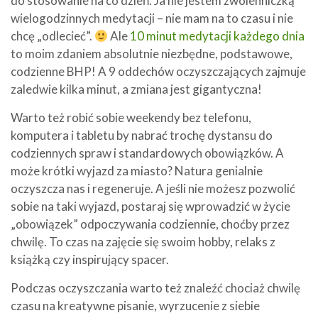
do stosowanie na co dzień. Ja nie jestem zwolenniczką
wielogodzinnych medytacji – nie mam na to czasu i nie
chcę „odlecieć”.
Ale
10 minut medytacji każdego dnia
to moim zdaniem absolutnie niezbędne, podstawowe,
codzienne BHP! A 9 oddechów oczyszczających zajmuje
zaledwie kilka minut, a zmiana jest gigantyczna!
Warto też robić sobie weekendy bez telefonu,
komputera i tabletu by nabrać trochę dystansu do
codziennych spraw i standardowych obowiązków. A
może krótki wyjazd za miasto? Natura genialnie
oczyszcza nas i regeneruje. A jeśli nie możesz pozwolić
sobie na taki wyjazd, postaraj się wprowadzić w życie
„obowiązek” odpoczywania codziennie, choćby przez
chwilę. To czas na zajęcie się swoim hobby, relaks z
książką czy inspirujący spacer.
Podczas oczyszczania warto też znaleźć chociaż chwilę
czasu na kreatywne pisanie, wyrzucenie z siebie