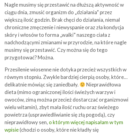
Nagle musimy się przestawić na dłuższą aktywność w
ciągu dnia, zmusić organizm do „działania” przez
większą ilość godzin. Brak chęci do działania, niemal
chroniczne zmęczenie i niewyspanie oraz zła kondycja
skóry i włosów to forma „walki” naszego ciała z
nadchodzącymi zmianami w przyrodzie, na które nagle
musimy się przestawić. Czy można się do tego
przygotować? Można.
Przesilenie wiosenne nie dotyka przecież wszystkich w
równym stopniu. Zwykle bardziej cierpią osoby, które…
delikatnie mówiąc się zaniedbały.
Nieprawidłowa
dieta (mimo ograniczonej ilości świeżych warzyw i
owoców, zimą można przecież dostarczać organizmowi
wielu witamin), zbyt mała ilość ruchu oraz świeżego
powietrza (usprawiedliwianie się złą pogodą), czy
nieprawidłowy sen,
o którym więcej napisałam w tym
wpisie
(chodzi o osoby, które nie kładły się