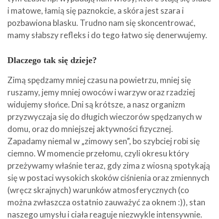
i matowe, łamią się paznokcie, a skóra jest szara i
pozbawiona blasku. Trudno nam się skoncentrować,
mamy słabszy refleks i do tego łatwo się denerwujemy.
Dlaczego tak się dzieje?
Zimą spędzamy mniej czasu na powietrzu, mniej się
ruszamy, jemy mniej owoców i warzyw oraz rzadziej
widujemy słońce. Dni są krótsze, a nasz organizm
przyzwyczaja się do długich wieczorów spędzanych w
domu, oraz do mniejszej aktywności fizycznej.
Zapadamy niemal w „zimowy sen”, bo szybciej robi się
ciemno. W momencie przełomu, czyli okresu który
przeżywamy właśnie teraz, gdy zima z wiosną spotykają
się w postaci wysokich skoków ciśnienia oraz zmiennych
(wręcz skrajnych) warunków atmosferycznych (co
można zwłaszcza ostatnio zauważyć za oknem :)), stan
naszego umysłu i ciała reaguje niezwykle intensywnie.