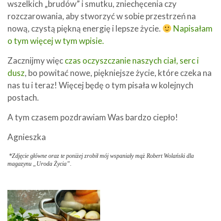
wszelkich „brudów” i smutku, zniechęcenia czy
rozczarowania, aby stworzyć w sobie przestrzeń na
nową, czystą piękną energię i lepsze życie.
Napisałam
o tym więcej w tym wpisie.
Zacznijmy więc
czas oczyszczanie naszych ciał, serc i
dusz
, bo powitać nowe, piękniejsze życie, które czeka na
nas tu i teraz! Więcej będę o tym pisała w kolejnych
postach.
A tym czasem pozdrawiam Was bardzo ciepło!
Agnieszka
*Zdjęcie główne oraz te poniżej zrobił mój wspaniały mąż Robert Wolański dla
magazynu „Uroda Życia”.