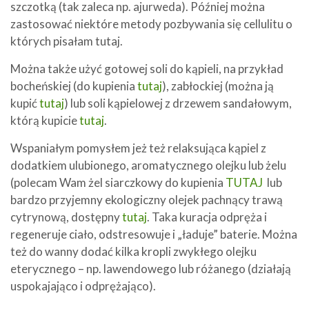
szczotką (tak zaleca np. ajurweda). Później można
zastosować niektóre metody pozbywania się cellulitu o
których pisałam tutaj.
Można także użyć gotowej soli do kąpieli, na przykład
bocheńskiej (do kupienia
tutaj
), zabłockiej (można ją
kupić
tutaj
) lub soli kąpielowej z drzewem sandałowym,
którą kupicie
tutaj
.
Wspaniałym pomysłem jeż też relaksująca kąpiel z
dodatkiem ulubionego, aromatycznego olejku lub żelu
(polecam Wam żel siarczkowy do kupienia
TUTAJ
lub
bardzo przyjemny ekologiczny olejek pachnący trawą
cytrynową, dostępny
tutaj
. Taka kuracja odpręża i
regeneruje ciało, odstresowuje i „ładuje” baterie. Można
też do wanny dodać kilka kropli zwykłego olejku
eterycznego – np. lawendowego lub różanego (działają
uspokajająco i odprężająco).