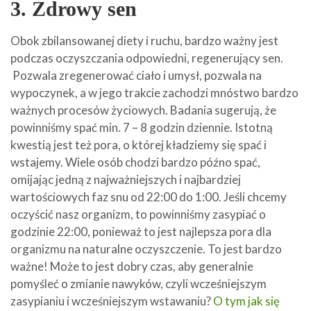
3. Zdrowy sen
Obok zbilansowanej diety i ruchu, bardzo ważny jest
podczas oczyszczania odpowiedni, regenerujący sen.
Pozwala zregenerować ciało i umysł, pozwala na
wypoczynek, a w jego trakcie zachodzi mnóstwo bardzo
ważnych procesów życiowych. Badania sugerują, że
powinniśmy spać min. 7 – 8 godzin dziennie. Istotną
kwestią jest też pora, o której kładziemy się spać i
wstajemy. Wiele osób chodzi bardzo późno spać,
omijając jedną z najważniejszych i najbardziej
wartościowych faz snu od 22:00 do 1:00. Jeśli chcemy
oczyścić nasz organizm, to powinniśmy zasypiać o
godzinie 22:00, ponieważ to jest najlepsza pora dla
organizmu na naturalne oczyszczenie. To jest bardzo
ważne! Może to jest dobry czas, aby generalnie
pomyśleć o zmianie nawyków, czyli wcześniejszym
zasypianiu i wcześniejszym wstawaniu?
O tym jak się