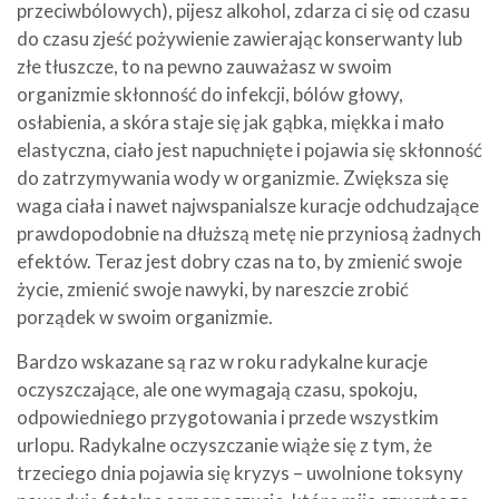
przeciwbólowych), pijesz alkohol, zdarza ci się od czasu
do czasu zjeść pożywienie zawierając konserwanty lub
złe tłuszcze, to na pewno zauważasz w swoim
organizmie skłonność do infekcji, bólów głowy,
osłabienia, a skóra staje się jak gąbka, miękka i mało
elastyczna, ciało jest napuchnięte i pojawia się skłonność
do zatrzymywania wody w organizmie. Zwiększa się
waga ciała i nawet najwspanialsze kuracje odchudzające
prawdopodobnie na dłuższą metę nie przyniosą żadnych
efektów. Teraz jest dobry czas na to, by zmienić swoje
życie, zmienić swoje nawyki, by nareszcie zrobić
porządek w swoim organizmie.
Bardzo wskazane są raz w roku radykalne kuracje
oczyszczające, ale one wymagają czasu, spokoju,
odpowiedniego przygotowania i przede wszystkim
urlopu. Radykalne oczyszczanie wiąże się z tym, że
trzeciego dnia pojawia się kryzys – uwolnione toksyny