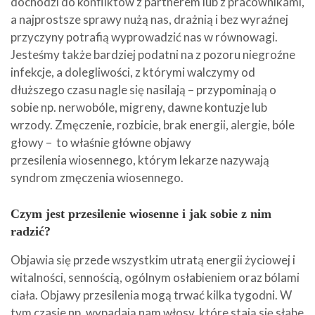
dochodzi do konfliktów z partnerem lub z pracownikami,
a najprostsze sprawy nużą nas, drażnią i bez wyraźnej
przyczyny potrafią wyprowadzić nas w równowagi.
Jesteśmy także bardziej podatni na z pozoru niegroźne
infekcje, a dolegliwości, z którymi walczymy od
dłuższego czasu nagle się nasilają – przypominają o
sobie np. nerwobóle, migreny, dawne kontuzje lub
wrzody. Zmęczenie, rozbicie, brak energii, alergie, bóle
głowy – to właśnie główne objawy
przesilenia wiosennego, którym lekarze nazywają
syndrom zmęczenia wiosennego.
Czym jest przesilenie wiosenne i jak sobie z nim
radzić?
Objawia się przede wszystkim utratą energii życiowej i
witalności, sennością, ogólnym osłabieniem oraz bólami
ciała. Objawy przesilenia mogą trwać kilka tygodni. W
tym czasie np. wypadają nam włosy, które stają się słabe