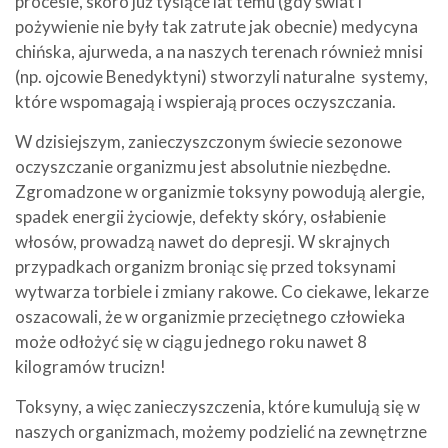
procesie, skoro już tysiące lat temu (gdy świat i
pożywienie nie były tak zatrute jak obecnie) medycyna
chińska, ajurweda, a na naszych terenach również mnisi
(np. ojcowie Benedyktyni) stworzyli naturalne systemy,
które wspomagają i wspierają proces oczyszczania.
W dzisiejszym, zanieczyszczonym świecie sezonowe
oczyszczanie organizmu jest absolutnie niezbędne.
Zgromadzone w organizmie toksyny powodują alergie,
spadek energii życiowje, defekty skóry, osłabienie
włosów, prowadzą nawet do depresji. W skrajnych
przypadkach organizm broniąc się przed toksynami
wytwarza torbiele i zmiany rakowe. Co ciekawe, lekarze
oszacowali, że w organizmie przeciętnego człowieka
może odłożyć się w ciągu jednego roku nawet 8
kilogramów trucizn!
Toksyny, a więc zanieczyszczenia, które kumulują się w
naszych organizmach, możemy podzielić na zewnętrzne