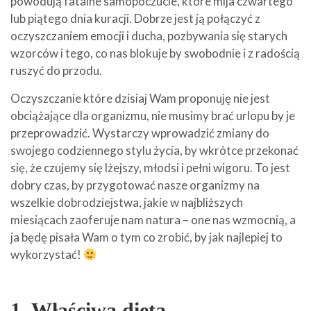
powodują fatalne samopoczucie, które mija czwartego
lub piątego dnia kuracji. Dobrze jest ją połączyć z
oczyszczaniem emocji i ducha, pozbywania się starych
wzorców i tego, co nas blokuje by swobodnie i z radością
ruszyć do przodu.
Oczyszczanie które dzisiaj Wam proponuję nie jest
obciążające dla organizmu, nie musimy brać urlopu by je
przeprowadzić. Wystarczy wprowadzić zmiany do
swojego codziennego stylu życia, by wkrótce przekonać
się, że czujemy się lżejszy, młodsi i pełni wigoru. To jest
dobry czas, by przygotować nasze organizmy na
wszelkie dobrodziejstwa, jakie w najbliższych
miesiącach zaoferuje nam natura – one nas wzmocnią, a
ja będę pisała Wam o tym co zrobić, by jak najlepiej to
wykorzystać!
1. Właściwa dieta