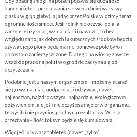
Gdy opadną śniegi, na polach pojawia się duża ilość
kamieni (efekt przesuwania się wierzchniej warstwy
piasku w głąb gleby), a jadąc przez Polskę widzimy teraz
ogromne ilości śmieci. Jeśli rolnik nie oczyści pola, a
zacznie je użyźniać, wzmacniać i i nawozić, to bez
względu na to jak dobrych i skutecznych środków będzie
używał, jego plony będą marne, ponieważ pole było i
pozostało zanieczyszczone. Dlatego na wiosnę zawsze
wszelkie prace na polu i w ogrodzie zaczyna się od
oczyszczania.
Podobnie jest z naszym organizmem – możemy starać
się go wzmacniać, uodparniać i odżywiać, nawet
najlepszym, najzdrowszym i najbardziej ekologicznym
pożywieniem, ale jeśli nie oczyścisz najpierw organizmu,
te wysiłki nie przyniosą żadnych rezultatów. Wręcz
przeciwnie – ilość toksyn będzie się kumulowała.
Więc jeśli używasz tabletek (nawet „tylko”