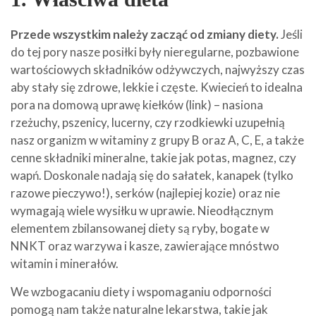
Przede wszystkim należy zacząć od zmiany diety.
Jeśli
do tej pory nasze posiłki były nieregularne, pozbawione
wartościowych składników odżywczych, najwyższy czas
aby stały się zdrowe, lekkie i częste. Kwiecień to idealna
pora na domową uprawę kiełków (link) – nasiona
rzeżuchy, pszenicy, lucerny, czy rzodkiewki uzupełnią
nasz organizm w witaminy z grupy B oraz A, C, E, a także
cenne składniki mineralne, takie jak potas, magnez, czy
wapń. Doskonale nadają się do sałatek, kanapek (tylko
razowe pieczywo!), serków (najlepiej kozie) oraz nie
wymagają wiele wysiłku w uprawie. Nieodłącznym
elementem zbilansowanej diety są ryby, bogate w
NNKT oraz warzywa i kasze, zawierające mnóstwo
witamin i minerałów.
We wzbogacaniu diety i wspomaganiu odporności
pomogą nam także naturalne lekarstwa, takie jak