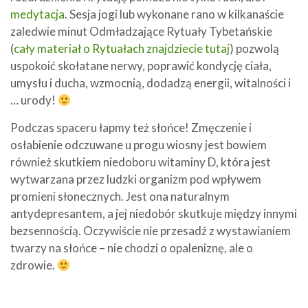
medytacja
. Sesja jogi lub wykonane rano w kilkanaście
zaledwie minut Odmładzające Rytuały Tybetańskie
(
cały materiał o Rytuałach znajdziecie tutaj
) pozwolą
uspokoić skołatane nerwy, poprawić kondycję ciała,
umysłu i ducha, wzmocnią, dodadzą energii, witalności i
… urody!
Podczas spaceru łapmy też słońce! Zmęczenie i
osłabienie odczuwane u progu wiosny jest bowiem
również skutkiem niedoboru witaminy D, która jest
wytwarzana przez ludzki organizm pod wpływem
promieni słonecznych. Jest ona naturalnym
antydepresantem, a jej niedobór skutkuje między innymi
bezsennością. Oczywiście nie przesadź z wystawianiem
twarzy na słońce – nie chodzi o opaleniznę, ale o
zdrowie.