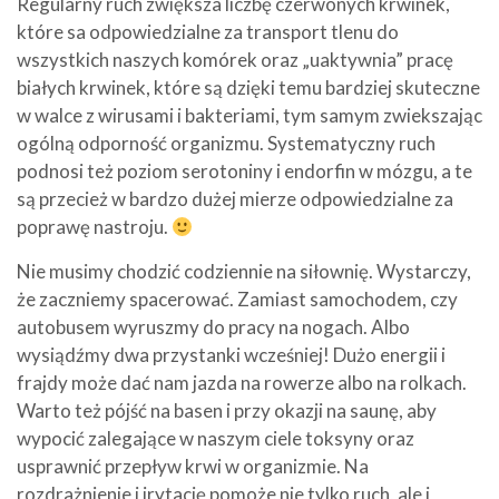
Regularny ruch zwiększa liczbę czerwonych krwinek,
które sa odpowiedzialne za transport tlenu do
wszystkich naszych komórek oraz „uaktywnia” pracę
białych krwinek, które są dzięki temu bardziej skuteczne
w walce z wirusami i bakteriami, tym samym zwiekszając
ogólną odporność organizmu. Systematyczny ruch
podnosi też poziom serotoniny i endorfin w mózgu, a te
są przecież w bardzo dużej mierze odpowiedzialne za
poprawę nastroju.
Nie musimy chodzić codziennie na siłownię. Wystarczy,
że zaczniemy spacerować. Zamiast samochodem, czy
autobusem wyruszmy do pracy na nogach. Albo
wysiądźmy dwa przystanki wcześniej! Dużo energii i
frajdy może dać nam jazda na rowerze albo na rolkach.
Warto też pójść na basen i przy okazji na saunę, aby
wypocić zalegające w naszym ciele toksyny oraz
usprawnić przepływ krwi w organizmie. Na
rozdrażnienie i irytację pomoże nie tylko ruch, ale i