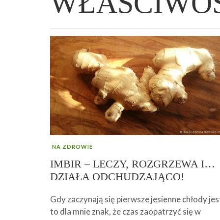
WŁAŚCIWOŚ
WIELKANOCNA BABKA DROŻDŻOWA –
„PRZEMIANA” PODRÓŻ DO SIŁY I
GENIALNY ZAKWAS Z BURAKÓW DOMOW
AFIRMACJE – TWORZENIE DOBREGO
„TRZYGODZINNA”
WOLNOŚCI :)
ROBOTY – WZMACNIA KREW I ODPORNO
ŻYCIA!
NA ZDROWIE
IMBIR – LECZY, ROZGRZEWA I…
DZIAŁA ODCHUDZAJĄCO!
Gdy zaczynają się pierwsze jesienne chłody jes
to dla mnie znak, że czas zaopatrzyć się w