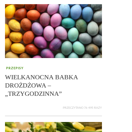
PRZEPISY
WIELKANOCNA BABKA
DROŻDŻOWA –
„TRZYGODZINNA”
PRZECZYTANO 76 495 RAZY