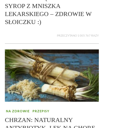
SYROP Z MNISZKA
LEKARSKIEGO – ZDROWIE W
SŁOICZKU :)
PRZECZYTANO 1 005 767 RAZY
NA ZDROWIE
PRZEPISY
CHRZAN: NATURALNY
ANTYBIOTYK, LEK NA CHORE