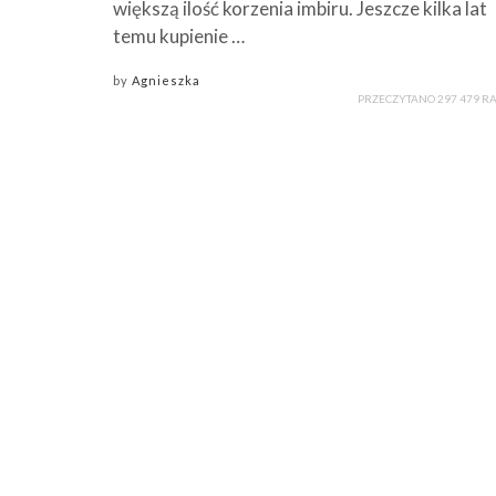
większą ilość korzenia imbiru. Jeszcze kilka lat
temu kupienie …
by
Agnieszka
PRZECZYTANO 297 479 R