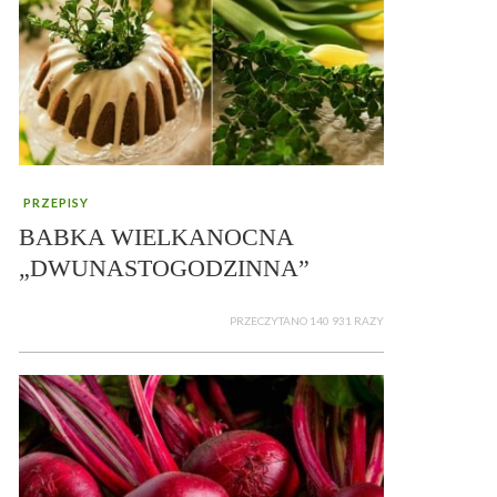
PRZEPISY
BABKA WIELKANOCNA
„DWUNASTOGODZINNA”
PRZECZYTANO 140 931 RAZY