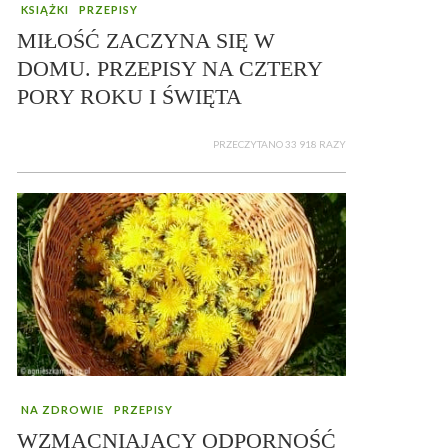
KSIĄŻKI
PRZEPISY
MIŁOŚĆ ZACZYNA SIĘ W
DOMU. PRZEPISY NA CZTERY
PORY ROKU I ŚWIĘTA
PRZECZYTANO 33 918 RAZY
NA ZDROWIE
PRZEPISY
WZMACNIAJĄCY ODPORNOŚĆ