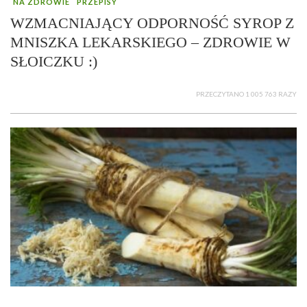
NA ZDROWIE
PRZEPISY
WZMACNIAJĄCY ODPORNOŚĆ SYROP Z
MNISZKA LEKARSKIEGO – ZDROWIE W
SŁOICZKU :)
PRZECZYTANO 1 005 763 RAZY