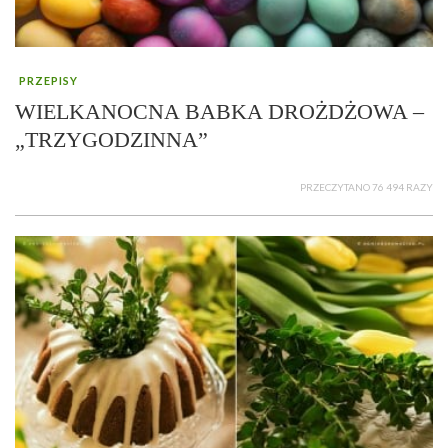
PRZEPISY
WIELKANOCNA BABKA DROŻDŻOWA –
„TRZYGODZINNA”
PRZECZYTANO 76 494 RAZY