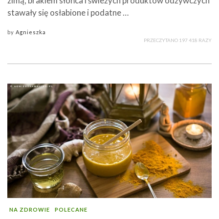
zimą, brakiem słońca i świeżych produktów odżywczych
stawały się osłabione i podatne …
by
Agnieszka
PRZECZYTANO 197 418 RAZY
NA ZDROWIE
POLECANE