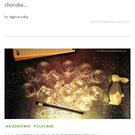
choroba …
by
Agnieszka
PRZECZYTANO 89 191 RAZY
NA ZDROWIE
POLECANE