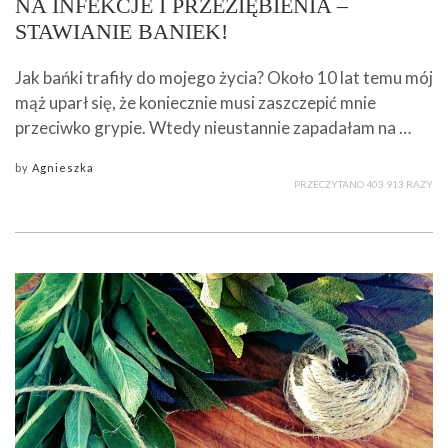
NA INFEKCJE I PRZEZIĘBIENIA –
STAWIANIE BANIEK!
Jak bańki trafiły do mojego życia? Około 10 lat temu mój
mąż uparł się, że koniecznie musi zaszczepić mnie
przeciwko grypie. Wtedy nieustannie zapadałam na …
by
Agnieszka
PRZECZYTANO 403 913 RAZY