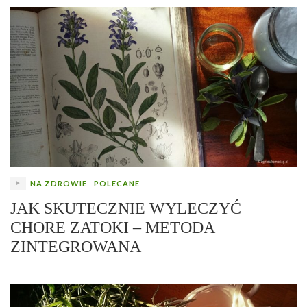
NA ZDROWIE
POLECANE
JAK SKUTECZNIE WYLECZYĆ
CHORE ZATOKI – METODA
ZINTEGROWANA