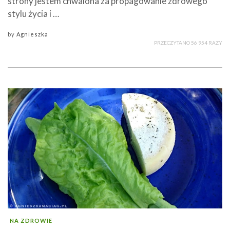
strony jestem chwalona za propagowanie zdrowego
stylu życia i …
by
Agnieszka
PRZECZYTANO 56 954 RAZY
NA ZDROWIE