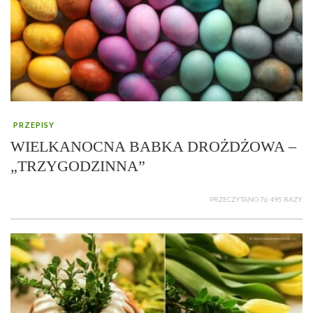
PRZEPISY
WIELKANOCNA BABKA DROŻDŻOWA –
„TRZYGODZINNA”
PRZECZYTANO 76 495 RAZY