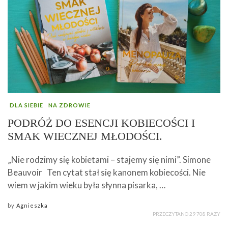
DLA SIEBIE
NA ZDROWIE
PODRÓŻ DO ESENCJI KOBIECOŚCI I
SMAK WIECZNEJ MŁODOŚCI.
„Nie rodzimy się kobietami – stajemy się nimi”. Simone
Beauvoir Ten cytat stał się kanonem kobiecości. Nie
wiem w jakim wieku była słynna pisarka, …
by
Agnieszka
PRZECZYTANO 29 708 RAZY