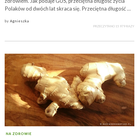
zdrowiem. Jak podaje GUS, przeciętna długość życia
Polaków od dwóch lat skraca się. Przeciętna długość …
by
Agnieszka
PRZECZYTANO 15 979 RAZY
NA ZDROWIE