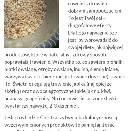
również zdrowiem i
dobrym samopoczuciem.
To jest Twój cel –
długofalowe efekty.
Dlatego najważniejsze
jest, by wprowadzić do
swojej diety jak najwięcej
produktów, które w naturalny i zdrowy sposób
poprawiają trawienie. Wszystko to, co zawiera błonnik:
płatki owsiane, otręby owsiane, inulina, siemię lniane,
warzywa (świeże, pieczone, gotowane i kiszone), owoce
itd. Świetnie regulują trawienie jabłka (najlepiej ze
skórką) oraz owoce egzotyczne takie jak np. kiwi,
ananasy, grapefruity. No i oczywiście suszone śliwki
(wystarczy najwyżej 2-3 dziennie).
Jeśli ktoś będzie Cię straszył wysoką kalorycznością
wyżej wymienionych produktów to pamiętaj, że nie