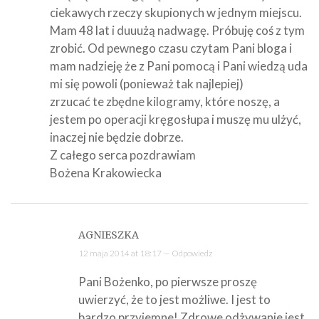
ciekawych rzeczy skupionych w jednym miejscu.
Mam 48 lat i duuużą nadwagę. Próbuję coś z tym
zrobić. Od pewnego czasu czytam Pani bloga i
mam nadzieję że z Pani pomocą i Pani wiedzą uda
mi się powoli (ponieważ tak najlepiej)
zrzucać te zbędne kilogramy, które noszę, a
jestem po operacji kręgosłupa i muszę mu ulżyć,
inaczej nie będzie dobrze.
Z całego serca pozdrawiam
Bożena Krakowiecka
AGNIESZKA
12 maja 2014 at 18:17 —
Odpowiedz
Pani Bożenko, po pierwsze proszę
uwierzyć, że to jest możliwe. I jest to
bardzo przyjemne! Zdrowe odżywanie jest