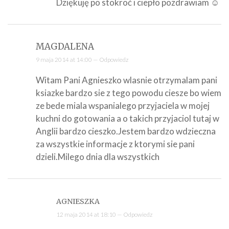
Dziękuję po stokroć i ciepło pozdrawiam ☺
MAGDALENA
9 maja 2014 at 14:00 —
Odpowiedz
Witam Pani Agnieszko wlasnie otrzymalam pani
ksiazke bardzo sie z tego powodu ciesze bo wiem
ze bede miala wspanialego przyjaciela w mojej
kuchni do gotowania a o takich przyjaciol tutaj w
Anglii bardzo cieszko.Jestem bardzo wdzieczna
za wszystkie informacje z ktorymi sie pani
dzieli.Milego dnia dla wszystkich
AGNIESZKA
12 maja 2014 at 18:10 —
Odpowiedz