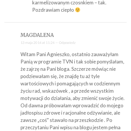
karmelizowanym czosnkiem – tak.
Pozdrawiam ciepło
MAGDALENA
13 maja 2014 at 11:24 —
Odpowiedz
Witam Pani Agnieszko, ostatnio zauważyłam
Panią w programie TVN i tak sobie pomyślałam,
że zajrzę na Pani bloga. Szczerze mówiąc nie
podziewałam się, że znajdę tu aż tyle
wartościowych i pomagających w codziennym
życiu rad, wskazówek , a przede wszystkim
motywacji do działania, aby zmienić swoje życie.
Od dawna próbowałam wprowadzić do mojego
jadłospisu zdrowe i racjonalne odżywianie, ale
zawsze „coś” stawało na przeszkodzie . Po
przeczytaniu Pani wpisu na blogu jestem pełna