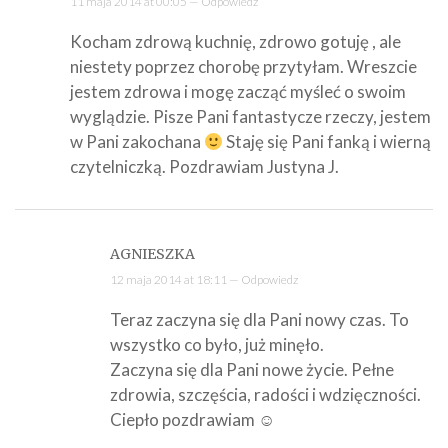
11 maja 2014 at 00:05 —
Odpowiedz
Kocham zdrową kuchnię, zdrowo gotuję , ale
niestety poprzez chorobę przytyłam. Wreszcie
jestem zdrowa i mogę zacząć myśleć o swoim
wyglądzie. Pisze Pani fantastycze rzeczy, jestem
w Pani zakochana
Staję się Pani fanką i wierną
czytelniczką. Pozdrawiam Justyna J.
AGNIESZKA
12 maja 2014 at 18:11 —
Odpowiedz
Teraz zaczyna się dla Pani nowy czas. To
wszystko co było, już minęło.
Zaczyna się dla Pani nowe życie. Pełne
zdrowia, szczęścia, radości i wdzięczności.
Ciepło pozdrawiam ☺