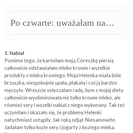
Po czwarte: uważałam na…
1. Nabiał
Pomimo tego, że karmiłam moją Córeczkę piersią
całkowicie odstawiałam mleko krowie i wszelkie
produkty z mleka krowiego. Moja Helenka miała bóle
brzuszka, niespokojnie spała, płakała i coś ją bardzo
męczyło. Wreszcie usłyszałam radę, bym z mojej diety
całkowicie wyeliminowała nie tylko krowie mleko, ale
również sery i wszelki nabiał z niego wykonany. Tak też
uczyniłam i okazało się, że problemy Helenki
natychmiast ustąpiły. Jak ręką odjął. Niesamowite.
Jadałam tylko kozie sery i jogurty z koziego mleka.