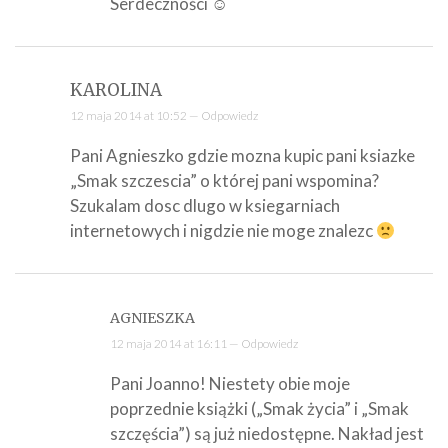
Serdeczności ☺
KAROLINA
12 maja 2014 at 10:52 —
Odpowiedz
Pani Agnieszko gdzie mozna kupic pani ksiazke
„Smak szczescia” o której pani wspomina?
Szukalam dosc dlugo w ksiegarniach
internetowych i nigdzie nie moge znalezc
AGNIESZKA
12 maja 2014 at 16:11 —
Odpowiedz
Pani Joanno! Niestety obie moje
poprzednie książki („Smak życia” i „Smak
szczęścia”) są już niedostępne. Nakład jest