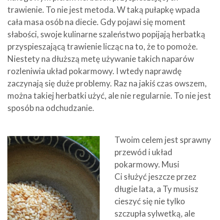
trawienie. To nie jest metoda. W taką pułapkę wpada
cała masa osób na diecie. Gdy pojawi się moment
słabości, swoje kulinarne szaleństwo popijają herbatką
przyspieszającą trawienie licząc na to, że to pomoże.
Niestety na dłuższą metę używanie takich naparów
rozleniwia układ pokarmowy. I wtedy naprawdę
zaczynają się duże problemy. Raz na jakiś czas owszem,
można takiej herbatki użyć, ale nie regularnie. To nie jest
sposób na odchudzanie.
Twoim celem jest sprawny
przewód i układ
pokarmowy. Musi
Ci służyć jeszcze przez
długie lata, a Ty musisz
cieszyć się nie tylko
szczupła sylwetką, ale