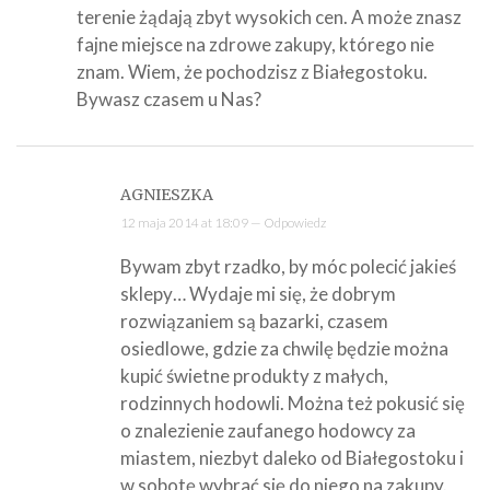
terenie żądają zbyt wysokich cen. A może znasz
fajne miejsce na zdrowe zakupy, którego nie
znam. Wiem, że pochodzisz z Białegostoku.
Bywasz czasem u Nas?
AGNIESZKA
12 maja 2014 at 18:09 —
Odpowiedz
Bywam zbyt rzadko, by móc polecić jakieś
sklepy… Wydaje mi się, że dobrym
rozwiązaniem są bazarki, czasem
osiedlowe, gdzie za chwilę będzie można
kupić świetne produkty z małych,
rodzinnych hodowli. Można też pokusić się
o znalezienie zaufanego hodowcy za
miastem, niezbyt daleko od Białegostoku i
w sobotę wybrać się do niego na zakupy.