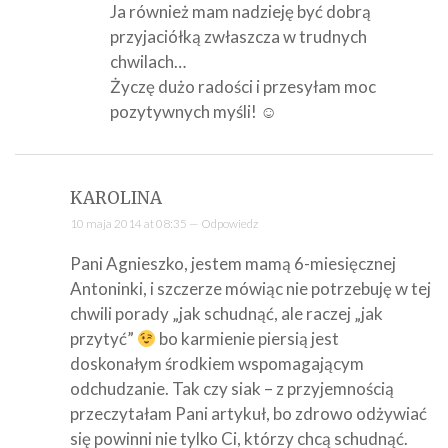
Ja również mam nadzieję być dobrą
przyjaciółką zwłaszcza w trudnych
chwilach…
Życzę dużo radości i przesyłam moc
pozytywnych myśli! ☺
KAROLINA
10 maja 2014 at 08:35 —
Odpowiedz
Pani Agnieszko, jestem mamą 6-miesięcznej
Antoninki, i szczerze mówiąc nie potrzebuję w tej
chwili porady „jak schudnąć, ale raczej „jak
przytyć”
bo karmienie piersią jest
doskonałym środkiem wspomagającym
odchudzanie. Tak czy siak – z przyjemnością
przeczytałam Pani artykuł, bo zdrowo odżywiać
się powinni nie tylko Ci, którzy chcą schudnąć.