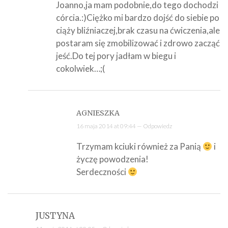
Joanno,ja mam podobnie,do tego dochodzi
córcia.:)Ciężko mi bardzo dojść do siebie po
ciąży bliźniaczej,brak czasu na ćwiczenia,ale
postaram się zmobilizować i zdrowo zacząć
jeść.Do tej pory jadłam w biegu i
cokolwiek…;(
AGNIESZKA
16 maja 2014 at 09:44 —
Odpowiedz
Trzymam kciuki również za Panią
i
życzę powodzenia!
Serdeczności
JUSTYNA