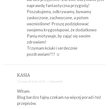
naprawdę fantastyczna przygodą!
Poszukujemy, odkrywamy, bywamy
zaskoczone, zachwycone, a potem
uwznioślone! Proszę podziękować
swojemu kręgosłupowi, że dodatkowo
Panią motywuje, by zająć się swoim
zdrowiem!
Trzymam kciuki i serdecznie
pozdrawiam!!!! ☺
KASIA
12 maja 2014 at 16:55 —
Odpowiedz
Witam.
Blog bardzo fajny,czekam na więcej porad i też
przepisów.