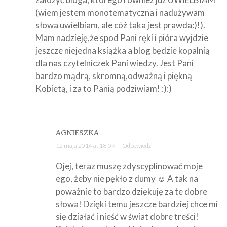
(wiem jestem monotematyczna i nadużywam
słowa uwielbiam, ale cóż taka jest prawda:)!).
Mam nadzieję,że spod Pani ręki i pióra wyjdzie
jeszcze niejedna książka a blog będzie kopalnią
dla nas czytelniczek Pani wiedzy. Jest Pani
bardzo mądrą, skromną,odważną i piękną
Kobietą, i za to Panią podziwiam! :):)
AGNIESZKA
12 maja 2014 at 18:09 —
Odpowiedz
Ojej, teraz muszę zdyscyplinować moje
ego, żeby nie pękło z dumy ☺ A tak na
poważnie to bardzo dziękuję za te dobre
słowa! Dzięki temu jeszcze bardziej chce mi
się działać i nieść w świat dobre treści!