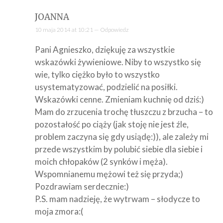
JOANNA
10 maja 2014 at 10:21 —
Odpowiedz
Pani Agnieszko, dziękuję za wszystkie
wskazówki żywieniowe. Niby to wszystko się
wie, tylko ciężko było to wszystko
usystematyzować, podzielić na posiłki.
Wskazówki cenne. Zmieniam kuchnię od dziś:)
Mam do zrzucenia trochę tłuszczu z brzucha – to
pozostałość po ciąży (jak stoję nie jest źle,
problem zaczyna się gdy usiądę:)), ale zależy mi
przede wszystkim by polubić siebie dla siebie i
moich chłopaków (2 synków i męża).
Wspomnianemu mężowi też się przyda;)
Pozdrawiam serdecznie:)
P.S. mam nadzieję, że wytrwam – słodycze to
moja zmora:(