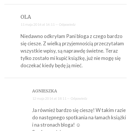
OLA
11 maja 2014 at 14:11 —
Odpowiedz
Niedawno odkryłam Pani bloga z czego bardzo
się ciesze. Z wielką przyjemnością przeczytałam
wszystkie wpisy, są naprawdę świetne. Teraz
tylko zostało mi kupić książkę, już nie mogę się
doczekać kiedy będę ją mieć.
AGNIESZKA
12 maja 2014 at 18:11 —
Odpowiedz
Ja również bardzo się cieszę! W takim razie
do następnego spotkania na łamach książki
i na stronach bloga! ☺