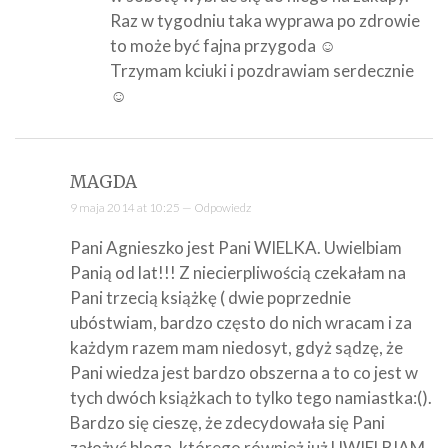
Raz w tygodniu taka wyprawa po zdrowie
to może być fajna przygoda ☺
Trzymam kciuki i pozdrawiam serdecznie
☺
MAGDA
9 maja 2014 at 10:25 —
Odpowiedz
Pani Agnieszko jest Pani WIELKA. Uwielbiam
Panią od lat!!! Z niecierpliwością czekałam na
Pani trzecią książkę ( dwie poprzednie
ubóstwiam, bardzo często do nich wracam i za
każdym razem mam niedosyt, gdyż sądzę, że
Pani wiedza jest bardzo obszerna a to co jest w
tych dwóch książkach to tylko tego namiastka:().
Bardzo się cieszę, że zdecydowała się Pani
założyć bloga, którego również już UWIELBIAM