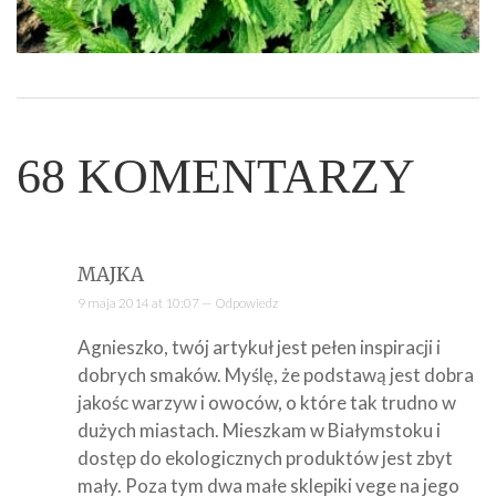
68
KOMENTARZY
MAJKA
9 maja 2014 at 10:07 —
Odpowiedz
Agnieszko, twój artykuł jest pełen inspiracji i
dobrych smaków. Myślę, że podstawą jest dobra
jakośc warzyw i owoców, o które tak trudno w
dużych miastach. Mieszkam w Białymstoku i
dostęp do ekologicznych produktów jest zbyt
mały. Poza tym dwa małe sklepiki vege na jego