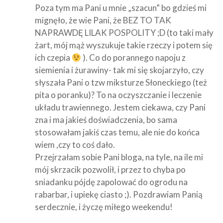
Poza tym ma Pani u mnie „szacun” bo gdzieś mi
mignęło, że wie Pani, że BEZ TO TAK
NAPRAWDĘ LILAK POSPOLITY ;D (to taki mały
żart, mój mąż wyszukuje takie rzeczy i potem się
ich czepia
). Co do porannego napoju z
siemienia i żurawiny- tak mi się skojarzyło, czy
słyszała Pani o tzw miksturze Słoneckiego (też
pita o poranku)? To na oczyszczanie i leczenie
układu trawiennego. Jestem ciekawa, czy Pani
zna i ma jakieś doświadczenia, bo sama
stosowałam jakiś czas temu, ale nie do końca
wiem ,czy to coś dało.
Przejrzałam sobie Pani bloga, na tyle, na ile mi
mój skrzacik pozwolił, i przez to chyba po
sniadanku pójdę zapolować do ogrodu na
rabarbar, i upiekę ciasto ;). Pozdrawiam Panią
serdecznie, i życzę miłego weekendu!