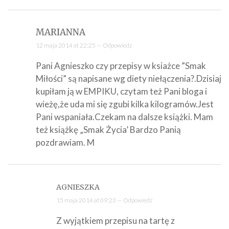
MARIANNA
12 maja 2014 at 22:25 —
Odpowiedz
Pani Agnieszko czy przepisy w ksiażce ”Smak
Miłości” są napisane wg diety niełączenia?.Dzisiaj
kupiłam ją w EMPIKU, czytam też Pani bloga i
wieżę,że uda mi się zgubi kilka kilogramów.Jest
Pani wspaniała.Czekam na dalsze książki. Mam
też książkę „Smak Życia’ Bardzo Panią
pozdrawiam. M
AGNIESZKA
15 maja 2014 at 09:23 —
Odpowiedz
Z wyjątkiem przepisu na tartę z