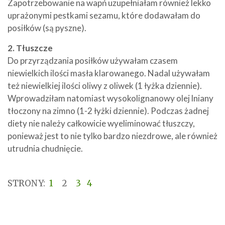
Zapotrzebowanie na wapń uzupełniałam również lekko
uprażonymi pestkami sezamu, które dodawałam do
posiłków (są pyszne).
2. Tłuszcze
Do przyrządzania posiłków używałam czasem
niewielkich ilości masła klarowanego. Nadal używałam
też niewielkiej ilości oliwy z oliwek (1 łyżka dziennie).
Wprowadziłam natomiast wysokolignanowy olej lniany
tłoczony na zimno (1-2 łyżki dziennie). Podczas żadnej
diety nie należy całkowicie wyeliminować tłuszczy,
ponieważ jest to nie tylko bardzo niezdrowe, ale również
utrudnia chudnięcie.
STRONY:
1
2
3
4