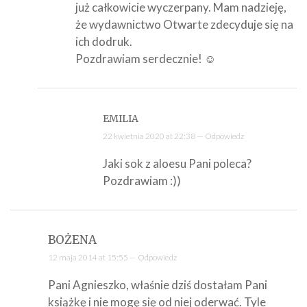
już całkowicie wyczerpany. Mam nadzieję,
że wydawnictwo Otwarte zdecyduje się na
ich dodruk.
Pozdrawiam serdecznie! ☺
EMILIA
22 kwietnia 2020 at 22:38 —
Odpowiedz
Jaki sok z aloesu Pani poleca?
Pozdrawiam :))
BOŻENA
12 maja 2014 at 15:55 —
Odpowiedz
Pani Agnieszko, właśnie dziś dostałam Pani
książkę i nie mogę się od niej oderwać. Tyle