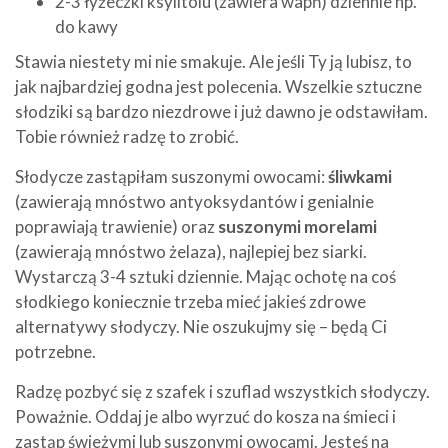
2-3 łyżeczki ksylitolu (zawiera wapń) dziennie np.
do kawy
Stawia niestety mi nie smakuje. Ale jeśli Ty ją lubisz, to
jak najbardziej godna jest polecenia. Wszelkie sztuczne
słodziki są bardzo niezdrowe i już dawno je odstawiłam.
Tobie również radzę to zrobić.
Słodycze zastąpiłam suszonymi owocami:
śliwkami
(zawierają mnóstwo antyoksydantów i genialnie
poprawiają trawienie) oraz
suszonymi morelami
(zawierają mnóstwo żelaza), najlepiej bez siarki.
Wystarczą 3-4 sztuki dziennie. Mając ochotę na coś
słodkiego koniecznie trzeba mieć jakieś zdrowe
alternatywy słodyczy. Nie oszukujmy się – będą Ci
potrzebne.
Radzę pozbyć się z szafek i szuflad wszystkich słodyczy.
Poważnie. Oddaj je albo wyrzuć do kosza na śmieci i
zastąp świeżymi lub suszonymi owocami. Jesteś na