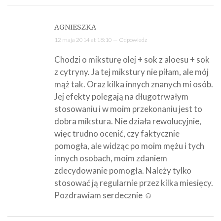
AGNIESZKA
12 maja 2014 at 18:10 —
Odpowiedz
Chodzi o miksturę olej + sok z aloesu + sok
z cytryny. Ja tej mikstury nie piłam, ale mój
mąż tak. Oraz kilka innych znanych mi osób.
Jej efekty polegają na długotrwałym
stosowaniu i w moim przekonaniu jest to
dobra mikstura. Nie działa rewolucyjnie,
więc trudno ocenić, czy faktycznie
pomogła, ale widząc po moim mężu i tych
innych osobach, moim zdaniem
zdecydowanie pomogła. Należy tylko
stosować ją regularnie przez kilka miesięcy.
Pozdrawiam serdecznie ☺