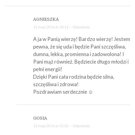
AGNIESZKA
12 maja 2014 at 18:11 —
Odpowiedz
A ja w Panią wierzę! Bardzo wierzę! Jestem
pewna, że się uda i będzie Pani szczęśliwa,
dumna, lekka, promienna i zadowolona! I
Pani mąż również. Będziecie długo młodzi i
pełni energii!
Dzięki Pani cała rodzina będzie silna,
szczęśliwa i zdrowa!
Pozdrawiam serdecznie ☺
GOSIA
13 maja 2014 at 15:30 —
Odpowiedz