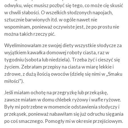
odwyku, więc musisz pozbyć się tego, co może cię skusić
w chwili słabości. O wszelkich słodzonych napojach,
sztucznie barwionych itd. w ogóle nawet nie
wspominam, ponieważ oczywiste jest, że po prostu nie
można takich rzeczy pić.
Wyeliminowałam ze swojej diety wszystkie słodycze za
wyjątkiem kawałka domowej roboty ciasta, raz w
tygodniu (sobota lub niedziela). Trzeba żyć i cieszyć się
życiem. Zebrałam przepisy na ciasta w miarę lekkie i
zdrowe, z dużą ilością owoców (dzielę się nimi w „Smaku
miłości”).
Jeśli miałam ochotę na przegryzkę lub przekąskę,
zawsze miałam w domu chlebek ryżowy i wafle ryżowe.
Były mi potrzebne w momencie odstawienia słodyczy i
przekąsek, ponieważ nabawiłam się już odruchu sięgania
po coś smacznego. Pomogły mi w okresie przejściowym.