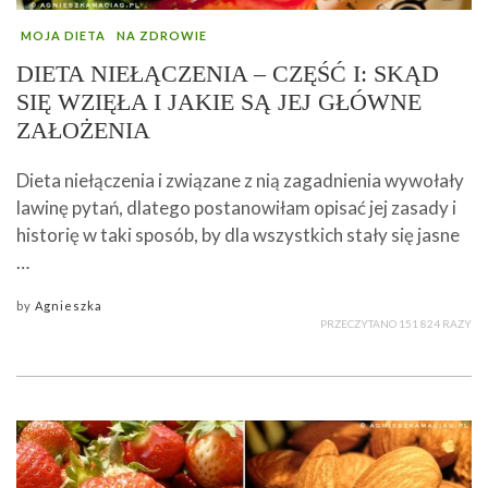
MOJA DIETA
NA ZDROWIE
DIETA NIEŁĄCZENIA – CZĘŚĆ I: SKĄD
SIĘ WZIĘŁA I JAKIE SĄ JEJ GŁÓWNE
ZAŁOŻENIA
Dieta niełączenia i związane z nią zagadnienia wywołały
lawinę pytań, dlatego postanowiłam opisać jej zasady i
historię w taki sposób, by dla wszystkich stały się jasne
…
by
Agnieszka
PRZECZYTANO 151 824 RAZY