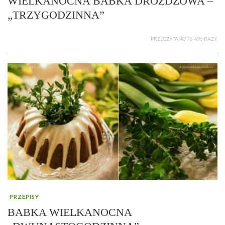
WIELKANOCNA BABKA DROŻDŻOWA –
„TRZYGODZINNA”
PRZECZYTANO 76 496 RAZY
PRZEPISY
BABKA WIELKANOCNA