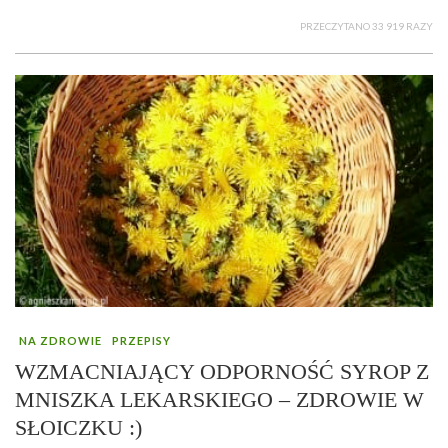
PRZECZYTANO 33 919 RAZY
NA ZDROWIE
PRZEPISY
WZMACNIAJĄCY ODPORNOŚĆ SYROP Z
MNISZKA LEKARSKIEGO – ZDROWIE W
SŁOICZKU :)