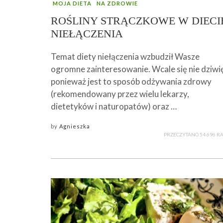
MOJA DIETA
NA ZDROWIE
ROŚLINY STRĄCZKOWE W DIECI
NIEŁĄCZENIA
Temat diety niełączenia wzbudził Wasze
ogromne zainteresowanie. Wcale się nie dziwi
ponieważ jest to sposób odżywania zdrowy
(rekomendowany przez wielu lekarzy,
dietetyków i naturopatów) oraz …
by
Agnieszka
PRZECZYTANO 54 696 R