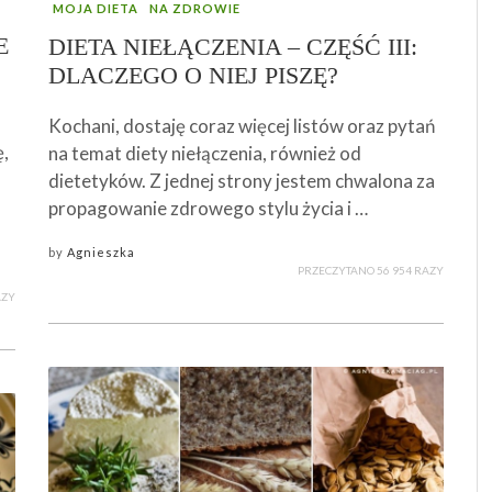
MOJA DIETA
NA ZDROWIE
E
DIETA NIEŁĄCZENIA – CZĘŚĆ III:
DLACZEGO O NIEJ PISZĘ?
Kochani, dostaję coraz więcej listów oraz pytań
ę,
na temat diety niełączenia, również od
dietetyków. Z jednej strony jestem chwalona za
propagowanie zdrowego stylu życia i …
by
Agnieszka
PRZECZYTANO 56 954 RAZY
AZY