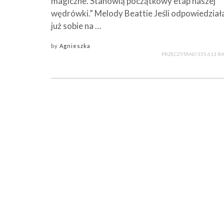
magiczne. Stanowią początkowy etap naszej
wędrówki.” Melody Beattie Jeśli odpowiedział
już sobie na …
by
Agnieszka
PRZECZYTANO 555 613 R