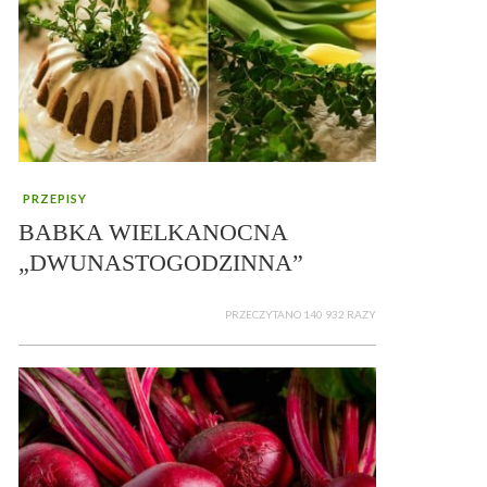
PRZEPISY
BABKA WIELKANOCNA
„DWUNASTOGODZINNA”
PRZECZYTANO 140 932 RAZY