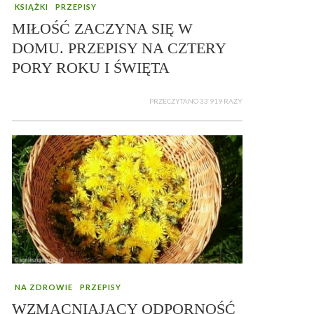
KSIĄŻKI
PRZEPISY
MIŁOŚĆ ZACZYNA SIĘ W
DOMU. PRZEPISY NA CZTERY
PORY ROKU I ŚWIĘTA
PRZECZYTANO 33 919 RAZY
NA ZDROWIE
PRZEPISY
WZMACNIAJĄCY ODPORNOŚĆ