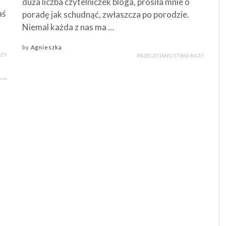
duża liczba czytelniczek bloga, prosiła mnie o
aś
poradę jak schudnąć, zwłaszcza po porodzie.
Niemal każda z nas ma …
by
Agnieszka
AZY
PRZECZYTANO 57 866 RAZY