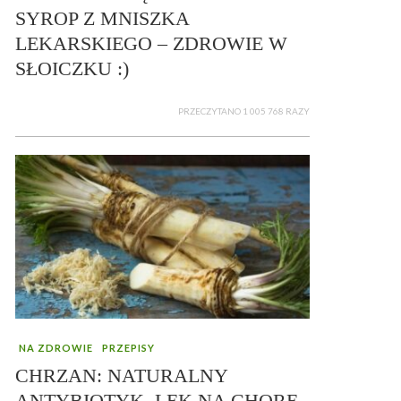
SYROP Z MNISZKA
LEKARSKIEGO – ZDROWIE W
SŁOICZKU :)
PRZECZYTANO 1 005 768 RAZY
NA ZDROWIE
PRZEPISY
CHRZAN: NATURALNY
ANTYBIOTYK, LEK NA CHORE