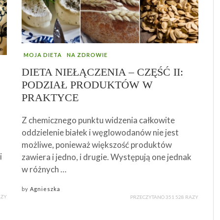
MOJA DIETA
NA ZDROWIE
DIETA NIEŁĄCZENIA – CZĘŚĆ II:
PODZIAŁ PRODUKTÓW W
PRAKTYCE
Z chemicznego punktu widzenia całkowite
oddzielenie białek i węglowodanów nie jest
możliwe, ponieważ większość produktów
i
zawiera i jedno, i drugie. Występują one jednak
w różnych …
by
Agnieszka
AZY
PRZECZYTANO 351 528 RAZY