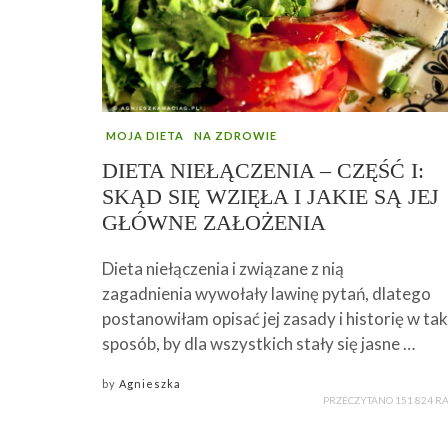
MOJA DIETA
NA ZDROWIE
DIETA NIEŁĄCZENIA – CZĘŚĆ I:
SKĄD SIĘ WZIĘŁA I JAKIE SĄ JEJ
GŁÓWNE ZAŁOŻENIA
Dieta niełączenia i związane z nią
zagadnienia wywołały lawinę pytań, dlatego
postanowiłam opisać jej zasady i historię w tak
sposób, by dla wszystkich stały się jasne …
by
Agnieszka
PRZECZYTANO 151 824 R