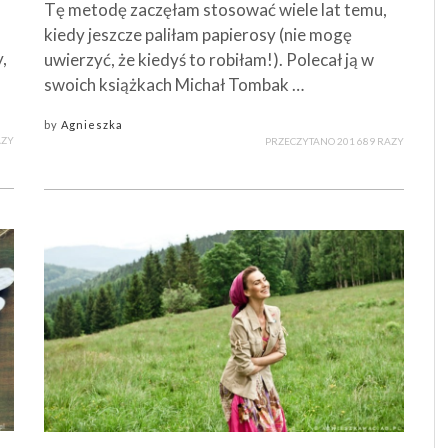
Tę metodę zaczęłam stosować wiele lat temu,
kiedy jeszcze paliłam papierosy (nie mogę
,
uwierzyć, że kiedyś to robiłam!). Polecał ją w
swoich książkach Michał Tombak …
by
Agnieszka
AZY
PRZECZYTANO 201 689 RAZY