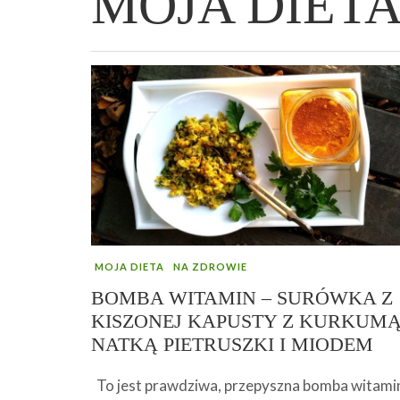
MOJA DIET
WIELKANOCNA BABKA DROŻDŻOWA –
„PRZEMIANA” PODRÓŻ DO SIŁY I
GENIALNY ZAKWAS Z BURAKÓW DOMOW
AFIRMACJE – TWORZENIE DOBREGO
„TRZYGODZINNA”
WOLNOŚCI :)
ROBOTY – WZMACNIA KREW I ODPORNO
ŻYCIA!
MOJA DIETA
NA ZDROWIE
BOMBA WITAMIN – SURÓWKA Z
KISZONEJ KAPUSTY Z KURKUMĄ
NATKĄ PIETRUSZKI I MIODEM
To jest prawdziwa, przepyszna bomba witami