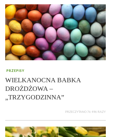
PRZEPISY
WIELKANOCNA BABKA
DROŻDŻOWA –
„TRZYGODZINNA”
PRZECZYTANO 76 496 RAZY