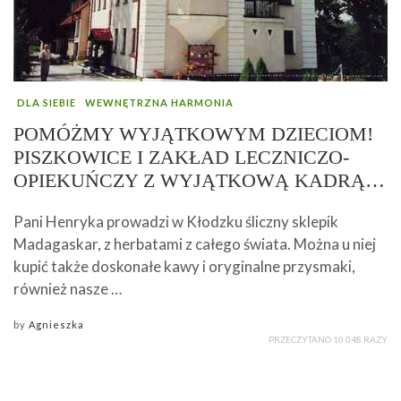
DLA SIEBIE
WEWNĘTRZNA HARMONIA
POMÓŻMY WYJĄTKOWYM DZIECIOM!
PISZKOWICE I ZAKŁAD LECZNICZO-
OPIEKUŃCZY Z WYJĄTKOWĄ KADRĄ…
Pani Henryka prowadzi w Kłodzku śliczny sklepik
Madagaskar, z herbatami z całego świata. Można u niej
kupić także doskonałe kawy i oryginalne przysmaki,
również nasze …
by
Agnieszka
PRZECZYTANO 10 048 RAZY