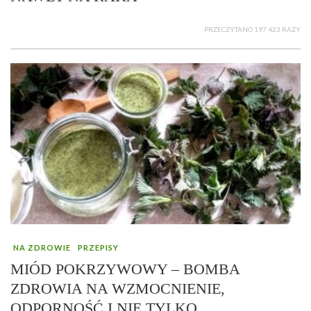
PRZECZYTANO 197 423 RAZY
NA ZDROWIE
PRZEPISY
MIÓD POKRZYWOWY – BOMBA
ZDROWIA NA WZMOCNIENIE,
ODPORNOŚĆ I NIE TYLKO