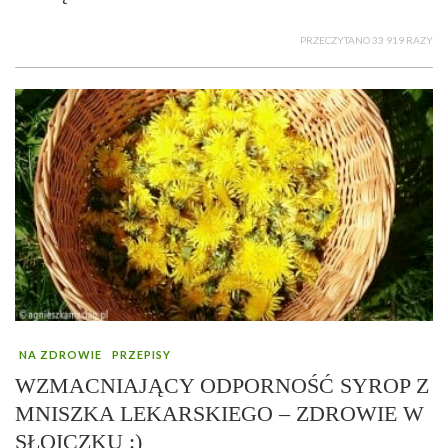
PRZECZYTANO 33 919 RAZY
NA ZDROWIE
PRZEPISY
WZMACNIAJĄCY ODPORNOŚĆ SYROP Z
MNISZKA LEKARSKIEGO – ZDROWIE W
SŁOICZKU :)