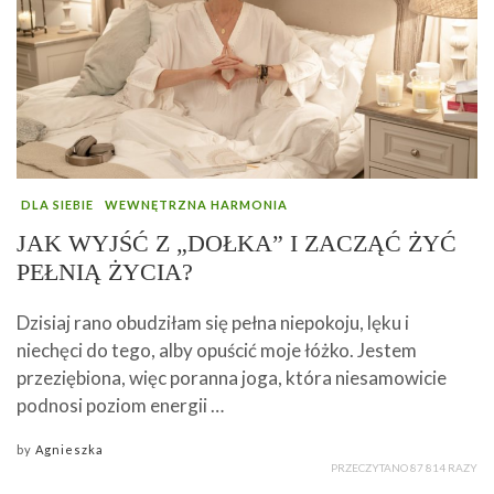
DLA SIEBIE
WEWNĘTRZNA HARMONIA
JAK WYJŚĆ Z „DOŁKA” I ZACZĄĆ ŻYĆ
PEŁNIĄ ŻYCIA?
Dzisiaj rano obudziłam się pełna niepokoju, lęku i
niechęci do tego, alby opuścić moje łóżko. Jestem
przeziębiona, więc poranna joga, która niesamowicie
podnosi poziom energii …
by
Agnieszka
PRZECZYTANO 87 814 RAZY