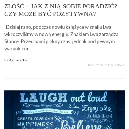
ZŁOŚĆ – JAK Z NIĄ SOBIE PORADZIĆ?
CZY MOŻE BYĆ POZYTYWNA?
Dzisiaj rano, podczas nowiu księżyca w znaku Lwa
wkroczyliśmy w nową energię. Znakiem Lwa zarządza
Słońce. Przed nami piękny czas, jednak pod pewnym
warunkiem. …
by
Agnieszka
PRZECZYTANO 45 636 RAZY