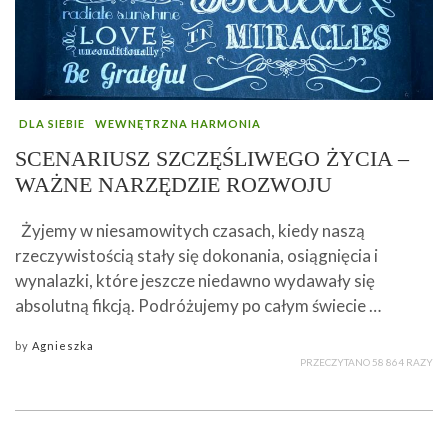
DLA SIEBIE
WEWNĘTRZNA HARMONIA
SCENARIUSZ SZCZĘŚLIWEGO ŻYCIA –
WAŻNE NARZĘDZIE ROZWOJU
Żyjemy w niesamowitych czasach, kiedy naszą
rzeczywistością stały się dokonania, osiągnięcia i
wynalazki, które jeszcze niedawno wydawały się
absolutną fikcją. Podróżujemy po całym świecie …
by
Agnieszka
PRZECZYTANO 58 864 RAZY