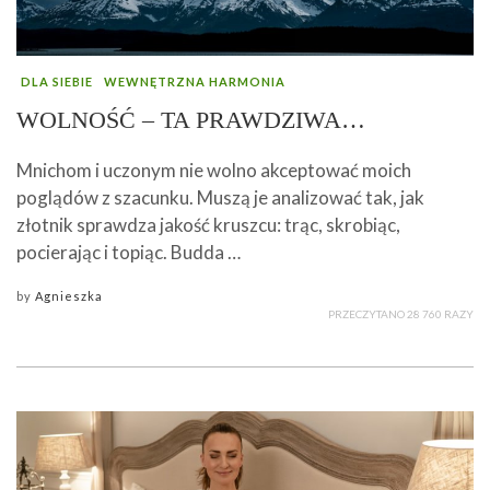
DLA SIEBIE
WEWNĘTRZNA HARMONIA
WOLNOŚĆ – TA PRAWDZIWA…
Mnichom i uczonym nie wolno akceptować moich
poglądów z szacunku. Muszą je analizować tak, jak
złotnik sprawdza jakość kruszcu: trąc, skrobiąc,
pocierając i topiąc. Budda …
by
Agnieszka
PRZECZYTANO 28 760 RAZY