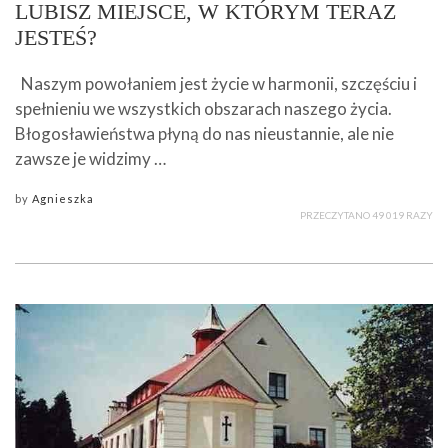
LUBISZ MIEJSCE, W KTÓRYM TERAZ
JESTEŚ?
Naszym powołaniem jest życie w harmonii, szczęściu i
spełnieniu we wszystkich obszarach naszego życia.
Błogosławieństwa płyną do nas nieustannie, ale nie
zawsze je widzimy …
by
Agnieszka
PRZECZYTANO 49 019 RAZY