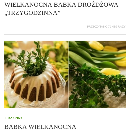
WIELKANOCNA BABKA DROŻDŻOWA –
„TRZYGODZINNA”
PRZECZYTANO 76 495 RAZY
PRZEPISY
BABKA WIELKANOCNA