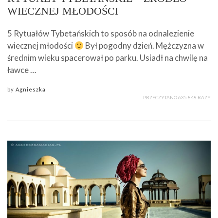
WIECZNEJ MŁODOŚCI
5 Rytuałów Tybetańskich to sposób na odnalezienie
wiecznej młodości
Był pogodny dzień. Mężczyzna w
średnim wieku spacerował po parku. Usiadł na chwilę na
ławce …
by
Agnieszka
PRZECZYTANO 635 848 RAZY