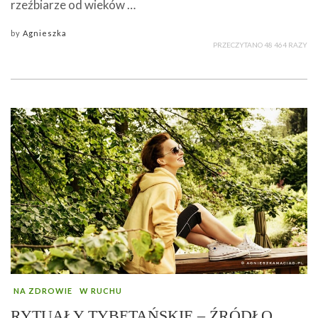
rzeźbiarze od wieków …
by
Agnieszka
PRZECZYTANO 48 464 RAZY
NA ZDROWIE
W RUCHU
RYTUAŁY TYBETAŃSKIE – ŹRÓDŁO