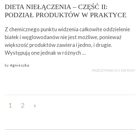
DIETA NIEŁĄCZENIA – CZĘŚĆ II:
PODZIAŁ PRODUKTÓW W PRAKTYCE
Z chemicznego punktu widzenia całkowite oddzielenie
białek i węglowodanów nie jest możliwe, ponieważ
większość produktów zawiera i jedno, i drugie.
Występują one jednak w różnych …
by
Agnieszka
PRZECZYTANO 351 528 RAZY
1
2
»