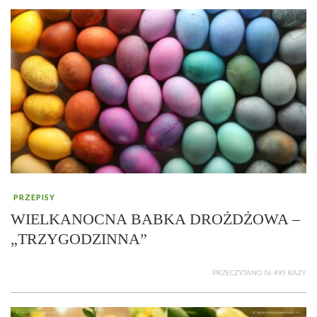
PRZEPISY
WIELKANOCNA BABKA DROŻDŻOWA –
„TRZYGODZINNA”
PRZECZYTANO 76 495 RAZY