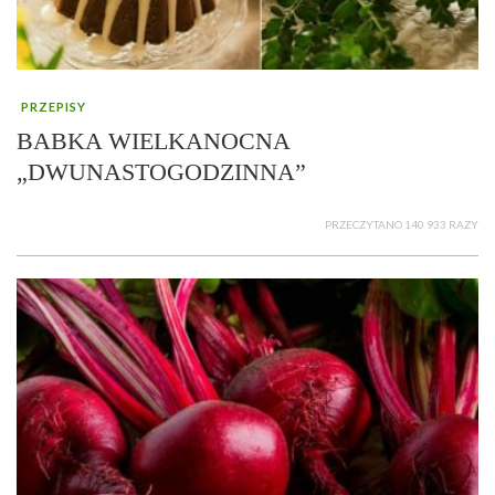
PRZEPISY
BABKA WIELKANOCNA
„DWUNASTOGODZINNA”
PRZECZYTANO 140 933 RAZY