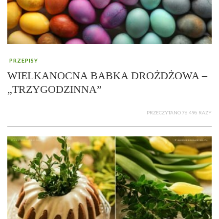
PRZEPISY
WIELKANOCNA BABKA DROŻDŻOWA –
„TRZYGODZINNA”
PRZECZYTANO 76 496 RAZY