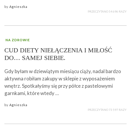
by
Agnieszka
PRZECZYTANO 54 696 RAZY
NA ZDROWIE
CUD DIETY NIEŁĄCZENIA I MIŁOŚĆ
DO… SAMEJ SIEBIE.
Gdy byłam w dziewiątym miesiącu ciąży, nadal bardzo
aktywna robiłam zakupy w sklepie z wyposażeniem
wnętrz. Spotkałyśmy się przy półce z pastelowymi
garnkami, które wtedy …
by
Agnieszka
PRZECZYTANO 73 597 RAZY