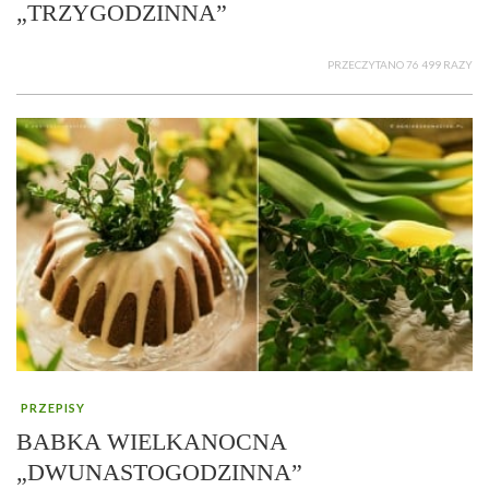
„TRZYGODZINNA”
PRZECZYTANO 76 499 RAZY
PRZEPISY
BABKA WIELKANOCNA
„DWUNASTOGODZINNA”