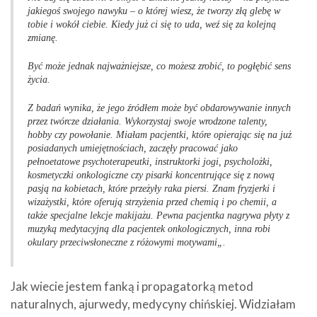
jakiegoś swojego nawyku – o której wiesz, że tworzy złą glebę w
tobie
i wokół ciebie. Kiedy już ci się to uda, weź się za kolejną
zmianę.
Być może jednak najważniejsze, co możesz zrobić, to pogłębić sens
życia.
Z badań wynika, że jego źródłem może być obdarowywanie innych
przez twórcze działania. Wykorzystaj swoje wrodzone talenty,
hobby
czy powołanie. Miałam pacjentki, które opierając się na już
posiadanych
umiejętnościach, zaczęły pracować jako
pełnoetatowe psychoterapeutki,
instruktorki jogi, psycholożki,
kosmetyczki onkologiczne czy pisarki koncentrujące
się z nową
pasją na kobietach, które przeżyły raka piersi. Znam
fryzjerki i
wizażystki, które oferują strzyżenia przed chemią i po chemii,
a
także specjalne lekcje makijażu. Pewna pacjentka nagrywa płyty z
muzyką
medytacyjną dla pacjentek onkologicznych, inna robi
okulary przeciwsłoneczne
z różowymi motywami
„.
Jak wiecie jestem fanką i propagatorką metod
naturalnych, ajurwedy, medycyny chińskiej. Widziałam