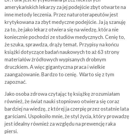
amerykańskich lekarzy za jej podejście zbyt otwarte na
inne metody leczenia. Przez naturoterapeutów jest
krytykowana za zbyt medyczne podejście. Ja ją szanuję
za to, że jako lekarz otwiera się na wiedzę, która nie
koniecznie pochodzi ze studiów medycznych. Cenię to,
że szuka, sprawdza, drąży temat. Przypisy na końcu
książki dotyczące badań naukowych to aż 63 strony
materiałów źródłowych wypisanych drobnym
druczkiem. A więc gigantyczna praca i wielkie
zaangażowanie. Bardzo to cenię. Warto się z tym
zapoznać.
Jako osoba zdrowa czytając tę książkę zrozumiałam
również, że świat nauki stopniowo otwiera się coraz
bardziej na wiedzę, z której ja czerpię przez ostatnie lata
garściami. Uspokoiło mnie, że styl życia, który prowadzę
jest idealny również za względu na prewencję raka
piersi.