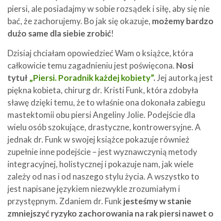
piersi, ale posiadajmy w sobie rozsądek i siłę, aby się nie
bać, że zachorujemy. Bo jak się okazuje,
możemy bardzo
dużo same dla siebie zrobić
!
Dzisiaj chciałam opowiedzieć Wam o książce, która
całkowicie temu zagadnieniu jest poświęcona.
Nosi
tytuł
„Piersi. Poradnik każdej kobiety”
.
Jej autorką jest
piękna kobieta, chirurg dr. Kristi Funk, która zdobyła
sławę dzięki temu, że to właśnie ona dokonała zabiegu
mastektomii obu piersi Angeliny Jolie. Podejście dla
wielu osób szokujące, drastyczne, kontrowersyjne. A
jednak dr. Funk w swojej książce pokazuje również
zupełnie inne podejście – jest wyznawczynią metody
integracyjnej, holistycznej i pokazuje nam, jak wiele
zależy od nas i od naszego stylu życia. A wszystko to
jest napisane językiem niezwykle zrozumiałym i
przystępnym. Zdaniem dr. Funk
jesteśmy w stanie
zmniejszyć ryzyko zachorowania na rak piersi nawet o