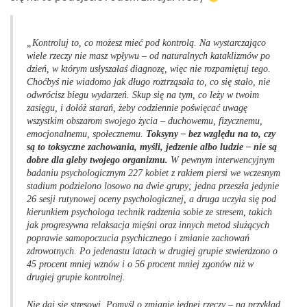
„Kontroluj to, co możesz mieć pod kontrolą. Na wystarczająco
wiele
rzeczy nie masz wpływu – od naturalnych kataklizmów po
dzień, w którym
usłyszałaś diagnozę, więc nie rozpamiętuj tego.
Choćbyś nie wiadomo
jak długo roztrząsała to, co się stało, nie
odwrócisz biegu wydarzeń. Skup
się na tym, co leży w twoim
zasięgu, i dołóż starań, żeby codziennie poświęcać
uwagę
wszystkim obszarom swojego życia – duchowemu, fizycznemu,
emocjonalnemu, społecznemu.
Toksyny – bez względu na to, czy
są to toksyczne zachowania, myśli, jedzenie albo ludzie – nie są
dobre dla
gleby twojego organizmu.
W pewnym interwencyjnym
badaniu psychologicznym
227 kobiet z rakiem piersi we wczesnym
stadium podzielono
losowo na dwie grupy; jedna przeszła jedynie
26 sesji rutynowej oceny
psychologicznej, a druga uczyła się pod
kierunkiem psychologa technik
radzenia sobie ze stresem, takich
jak progresywna relaksacja mięśni oraz
innych metod służących
poprawie samopoczucia psychicznego i zmianie
zachowań
zdrowotnych. Po jedenastu latach w drugiej grupie stwierdzono
o
45 procent mniej wznów i o 56 procent mniej zgonów niż w
drugiej grupie kontrolnej.
Nie daj się stresowi. Pomyśl o zmianie jednej rzeczy – na przykład