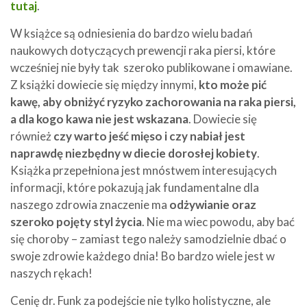
tutaj
.
W książce są odniesienia do bardzo wielu badań
naukowych dotyczących prewencji raka piersi, które
wcześniej nie były tak szeroko publikowane i omawiane.
Z książki dowiecie się między innymi,
kto może pić
kawę, aby obniżyć ryzyko zachorowania na raka piersi,
a dla kogo kawa nie jest wskazana
. Dowiecie się
również
czy warto jeść mięso i czy nabiał jest
naprawdę niezbędny w diecie dorosłej kobiety
.
Książka przepełniona jest mnóstwem interesujących
informacji, które pokazują jak fundamentalne dla
naszego zdrowia znaczenie ma
odżywianie oraz
szeroko pojęty styl życia
. Nie ma wiec powodu, aby bać
się choroby – zamiast tego należy samodzielnie dbać o
swoje zdrowie każdego dnia! Bo bardzo wiele jest w
naszych rękach!
Cenię dr. Funk za podejście nie tylko holistyczne, ale