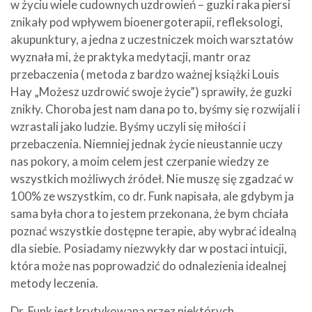
w życiu wiele cudownych uzdrowień – guzki raka piersi
znikały pod wpływem bioenergoterapii, refleksologi,
akupunktury, a jedna z uczestniczek moich warsztatów
wyznała mi, że praktyka medytacji, mantr oraz
przebaczenia ( metoda z bardzo ważnej książki Louis
Hay „Możesz uzdrowić swoje życie”) sprawiły, że guzki
znikły. Choroba jest nam dana po to, byśmy się rozwijali i
wzrastali jako ludzie. Byśmy uczyli się miłości i
przebaczenia. Niemniej jednak życie nieustannie uczy
nas pokory, a moim celem jest czerpanie wiedzy ze
wszystkich możliwych źródeł. Nie muszę się zgadzać w
100% ze wszystkim, co dr. Funk napisała, ale gdybym ja
sama była chora to jestem przekonana, że bym chciała
poznać wszystkie dostępne terapie, aby wybrać idealną
dla siebie. Posiadamy niezwykły dar w postaci intuicji,
która może nas poprowadzić do odnalezienia idealnej
metody leczenia.
Dr. Funk jest krytykowana przez niektórych