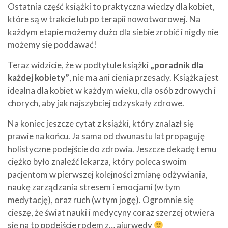
Ostatnia część książki to praktyczna wiedzy dla kobiet,
które są w trakcie lub po terapii nowotworowej. Na
każdym etapie możemy dużo dla siebie zrobić i nigdy nie
możemy się poddawać!
Teraz widzicie, że w podtytule książki
„poradnik dla
każdej kobiety”
, nie ma ani cienia przesady. Książka jest
idealna dla kobiet w każdym wieku, dla osób zdrowych i
chorych, aby jak najszybciej odzyskały zdrowe.
Na koniec jeszcze cytat z książki, który znalazł się
prawie na końcu. Ja sama od dwunastu lat propaguję
holistyczne podejście do zdrowia. Jeszcze dekadę temu
ciężko było znaleźć lekarza, który poleca swoim
pacjentom w pierwszej kolejności zmianę odżywiania,
naukę zarządzania stresem i emocjami (w tym
medytację), oraz ruch (w tym jogę). Ogromnie się
cieszę, że świat nauki i medycyny coraz szerzej otwiera
się na to podejście rodem z… ajurwedy