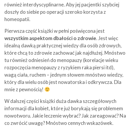
również interdyscyplinarne. Aby jej pacjentki szybciej
doszły do siebie po operacji szeroko korzysta z
homeopatii.
Pierwsza część książki w pełni poświęcona jest
wszystkim aspektom dbałości o zdrowie
. Jest więc
idealną dawką praktycznej wiedzy dla osób zdrowych,
które chcą to zdrowie zachować jak najdłużej. Mnóstwo
tu również odniesień do menopauzy (korelacje wieku
rozpoczęcia menopauzy z ryzykiem raka piersi itd),
wagą ciała, ruchem – jednym słowem mnóstwo wiedzy,
który dla wielu osób jest nowatorska i odkrywcza. Dla
mnie z pewnością!
W dalszej części książki duża dawka szczegółowych
informacji dla kobiet, które już borykają się problemem
nowotworu. Jakie leczenie wybrać? Jak zareagować? Na
co zwrócić uwagę? Mnóstwo cennych wskazówek.