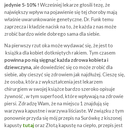
jedynie 5-10% !
Wcześniej lekarze głosili tezę, że
największy wpływ na pojawienie się tej choroby mają
właśnie uwarunkowanie genetyczne. Dr. Funk temu
zaprzecza i kładzie nacisk na to, że każda z nas może
zrobić bardzo wiele dobrego sama dla siebie.
Na pierwszy rzut oka może wydawać się, że jest to
książka dla kobiet dotkniętych rakiem. Tym czasem
powinna po nią sięgnąć każda zdrowa kobieta i
dziewczyna,
ale dowiedzieć się co może zrobić dla
siebie, aby cieszyć się zdrowiem jak najdłużej. Cieszę się,
że osoba, która z wykształcenia jest lekarzem
chirurgiem w swojej książce bardzo szeroko opisuje
żywność , w tym superfood, które wpływają na zdrowie
piersi. Zdradzę Wam, że na miejscu 1 znajdują się
warzywa kapustne i warzywa liściaste. W związku z tym
ponownie przyda się mój przepis na Surówkę z kiszonej
kapusty
tutaj
oraz Złotą kapustę na ciepło, przepis jest