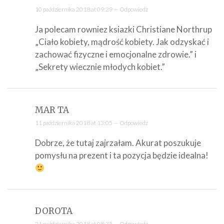
10 października 2018 at 09:29 —
Odpowiedz
Ja polecam rowniez ksiazki Christiane Northrup
„Ciało kobiety, mądrość kobiety. Jak odzyskać i
zachować fizyczne i emocjonalne zdrowie.” i
„Sekrety wiecznie młodych kobiet.”
MAR TA
11 października 2018 at 13:05 —
Odpowiedz
Dobrze, że tutaj zajrzałam. Akurat poszukuje
pomysłu na prezent i ta pozycja będzie idealna!
DOROTA
21 października 2018 at 08:35 —
Odpowiedz