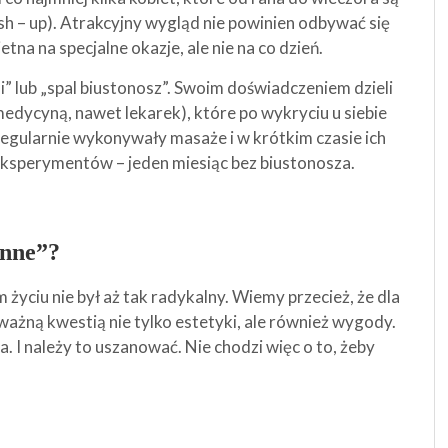
h – up). Atrakcyjny wygląd nie powinien odbywać się
na na specjalne okazje, ale nie na co dzień.
si” lub „spal biustonosz”. Swoim doświadczeniem dzieli
medycyną, nawet lekarek), które po wykryciu u siebie
egularnie wykonywały masaże i w krótkim czasie ich
 eksperymentów – jeden miesiąc bez biustonosza.
inne”?
życiu nie był aż tak radykalny. Wiemy przecież, że dla
ważną kwestią nie tylko estetyki, ale również wygody.
. I należy to uszanować. Nie chodzi więc o to, żeby