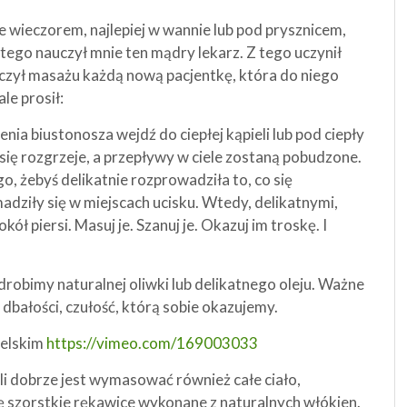
e wieczorem, najlepiej w wannie lub pod prysznicem,
ego nauczył mnie ten mądry lekarz. Z tego uczynił
 uczył masażu każdą nową pacjentkę, która do niego
le prosił:
ia biustonosza wejdź do ciepłej kąpieli lub pod ciepły
się rozgrzeje, a przepływy w ciele zostaną pobudzone.
, żebyś delikatnie rozprowadziła to, co się
dziły się w miejscach ucisku. Wtedy, delikatnymi,
 piersi. Masuj je. Szanuj je. Okazuj im troskę. I
obimy naturalnej oliwki lub delikatnego oleju. Ważne
 dbałości, czułość, którą sobie okazujemy.
ielskim
https://vimeo.com/169003033
eli dobrze jest wymasować również całe ciało,
ię szorstkie rękawice wykonane z naturalnych włókien.