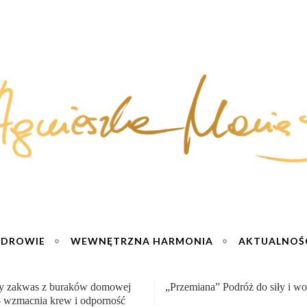
ZDROWIE
WEWNĘTRZNA HARMONIA
AKTUALNOŚ
na” Podróż do siły i wolności :)
Sernik truskawkowy na zimno – 
jogurtu :)