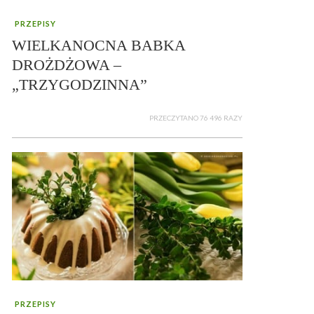
PRZEPISY
WIELKANOCNA BABKA
DROŻDŻOWA –
„TRZYGODZINNA”
PRZECZYTANO 76 496 RAZY
PRZEPISY