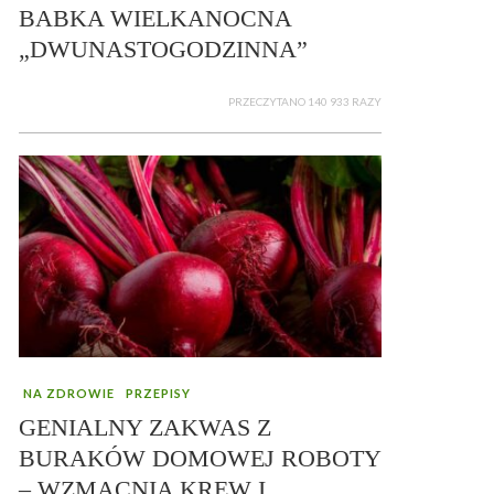
BABKA WIELKANOCNA
„DWUNASTOGODZINNA”
PRZECZYTANO 140 933 RAZY
NA ZDROWIE
PRZEPISY
GENIALNY ZAKWAS Z
BURAKÓW DOMOWEJ ROBOTY
– WZMACNIA KREW I