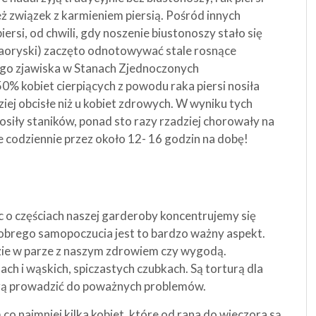
ż związek z karmieniem piersią. Pośród innych
piersi, od chwili, gdy noszenie biustonoszy stało się
Maoryski) zaczęto odnotowywać stale rosnące
tego zjawiska w Stanach Zjednoczonych
% kobiet cierpiących z powodu raka piersi nosiła
ziej obcisłe niż u kobiet zdrowych. W wyniku tych
nosiły staników, ponad sto razy rzadziej chorowały na
ze codziennie przez około 12- 16 godzin na dobę!
c o częściach naszej garderoby koncentrujemy się
obrego samopoczucia jest to bardzo ważny aspekt.
zie w parze z naszym zdrowiem czy wygodą.
ch i wąskich, spiczastych czubkach. Są torturą dla
ogą prowadzić do poważnych problemów.
o najmniej kilka kobiet, które od rana do wieczora są