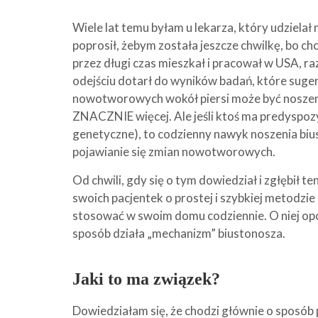
Wiele lat temu byłam u lekarza, który udziela
poprosił, żebym została jeszcze chwilkę, bo ch
przez długi czas mieszkał i pracował w USA, raz
odejściu dotarł do wyników badań, które suge
nowotworowych wokół piersi może być noszeni
ZNACZNIE więcej. Ale jeśli ktoś ma predyspoz
genetyczne), to codzienny nawyk noszenia biu
pojawianie się zmian nowotworowych.
Od chwili, gdy się o tym dowiedział i zgłębił t
swoich pacjentek o prostej i szybkiej metodzie
stosować w swoim domu codziennie. O niej opow
sposób działa „mechanizm” biustonosza.
Jaki to ma związek?
Dowiedziałam się, że chodzi głównie o sposób