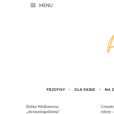
MENU
PRZEPISY
DLA SIEBIE
NA 
Genialny zakwas z buraków domowej
„Przemia
roboty – wzmacnia krew i odporność