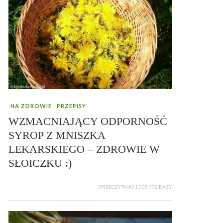
NA ZDROWIE
PRZEPISY
WZMACNIAJĄCY ODPORNOŚĆ
SYROP Z MNISZKA
LEKARSKIEGO – ZDROWIE W
SŁOICZKU :)
PRZECZYTANO 1 005 772 RAZY