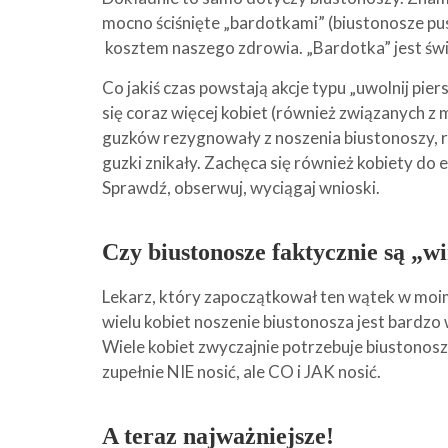
mocno ściśnięte „bardotkami” (biustonosze pus
kosztem naszego zdrowia. „Bardotka” jest świet
Co jakiś czas powstają akcje typu „uwolnij pier
się coraz więcej kobiet (również związanych z 
guzków rezygnowały z noszenia biustonoszy, r
guzki znikały. Zachęca się również kobiety do
Sprawdź, obserwuj, wyciągaj wnioski.
Czy biustonosze faktycznie są „w
Lekarz, który zapoczątkował ten wątek w moim 
wielu kobiet noszenie biustonosza jest bardzo 
Wiele kobiet zwyczajnie potrzebuje biustonosza
zupełnie NIE nosić, ale CO i JAK nosić.
A teraz najważniejsze!