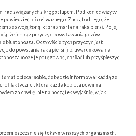
ł mi rad związanych z kręgosłupem. Pod koniec wizyty
ce powiedzieć mi coś ważnego. Zaczął od tego, że
em ze swoją żoną, która zmarła na raka piersi. Po jej
rują, że jedną z przyczyn powstawania guzów
e biustonosza. Oczywiście tych przyczyn jest
ycje do powstania raka piersi (np. uwarunkowania
stonosza może je potęgować, nasilać lub przyśpieszyć
en temat obiecał sobie, że będzie informował każdą ze
 profilaktycznej, którą każda kobieta powinna
iem za chwilę, ale na początek wyjaśnię, w jaki
 przemieszczanie się toksyn w naszych organizmach.