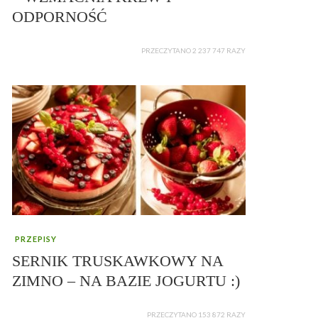
ODPORNOŚĆ
PRZECZYTANO 2 237 747 RAZY
PRZEPISY
SERNIK TRUSKAWKOWY NA
ZIMNO – NA BAZIE JOGURTU :)
PRZECZYTANO 153 872 RAZY