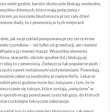
rzez wiele godzin, bardzo skutecznie blokują swobodny
e węzłów chłonnych, które mają połączenia z
eczorem, po noszeniu biustonosza przez cały dzień
enione ślady, to z pewnością w tych miejscach
odnie, jak na przykład pompowana przez serce krew.
elu czynników – nie tylko od grawitacji, ale również
 Wspiera ją również masaż. Wszystkie elementy
izna, skarpetki, obcisłe spodnie itd.) blokują jej
 robią to z pewnością. Zwłaszcza tak popularne push –
o, często nawet metalowymi usztywnieniami. Powodują
 poważnie zaburza swobodny przepływ limfy. Lekarze
wokół piersi guzków może być związane z tym, że to
eszczanie się toksyn, które zostają „uwięzione” w
en sposób mogą powstawać cysty lub guzy, do których
ostarcza kolejne toksyczne substancje.
 nadal żyją tradycyjnie bez biustonoszy, rak piersi