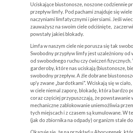
Uciskające biustonosze, noszone codziennie p
przepływ limfy. Pod pachami znajduje się wiel
naczyniami limfatycznymi i piersiami. Jeśli wi
zauważysz na swoim ciele odciśnięte, zaczerwi
powstały jakieś blokady.
Limfa w naszym ciele nie porusza się tak swob
Swobodny przypływ limfy jest uzależniony od wi
od swobodnego ruchu czy ćwiczeń fizycznych.
garderoby, które nas uciskają (biustonosze, biel
swobodny przepływ. A źle dobrane biustonosze
up’y zwane „bardotkami”. Wciskają się w ciał
w ciele niemal zaporę, blokadę, która bardzo
coraz częściej przypuszczają, że powstawanie 
mechaniczne zablokowanie uniemożliwia przemi
tych miejscach i z czasem są kumulowane. W t
(jak do zbiornika na odpady) organizm stale d
Okazuje się, że na przykład u Aborygenek, które