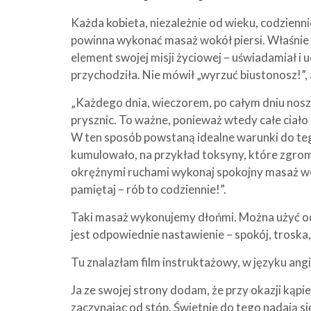
Każda kobieta, niezależnie od wieku, codzienni
powinna wykonać masaż wokół piersi. Właśnie t
element swojej misji życiowej – uświadamiał i
przychodziła. Nie mówił „wyrzuć biustonosz!”, a
„Każdego dnia, wieczorem, po całym dniu noszen
prysznic. To ważne, ponieważ wtedy całe ciało 
W ten sposób powstaną idealne warunki do tego
kumulowało, na przykład toksyny, które zgroma
okrężnymi ruchami wykonaj spokojny masaż wokół
pamiętaj – rób to codziennie!”.
Taki masaż wykonujemy dłońmi. Można użyć odr
jest odpowiednie nastawienie – spokój, troska,
Tu znalazłam film instruktażowy, w języku ang
Ja ze swojej strony dodam, że przy okazji kąpi
zaczynając od stóp. Świetnie do tego nadają s