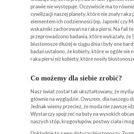
prawie nie występuje. Oczywiście ma to równie
cywilizacji naszej planety, które nie znały raka 
elementem ich codzienności (np. Japonki czy 
wskaźniki zachorowań na raka piersi. Na fali 
przeprowadzono badania, które wykazały, że 50
biustonosze dłużej w ciągu dnia i były one bard
badań ustalono, że kobiety, które w ogóle nie 
raka piersi niż kobiety, które nosiły biustonos
Co możemy dla siebie zrobić?
Nasz świat został tak ukształtowany, że myślą
głównie na wyglądzie. Owszem, dla naszego d
Jednak wiemy przecież, że moda nie zawsze id
Wystarczy spojrzeć na buty na wysokich obcasa
naszych stóp, kręgosłupów, postwy ciała i m
Dokładnie to samo dotyczy biustonoszy. Znam c