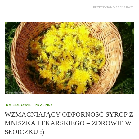
PRZECZYTANO 33 919 RAZY
NA ZDROWIE
PRZEPISY
WZMACNIAJĄCY ODPORNOŚĆ SYROP Z
MNISZKA LEKARSKIEGO – ZDROWIE W
SŁOICZKU :)