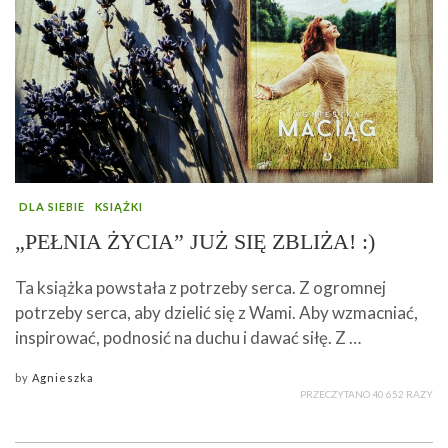
DLA SIEBIE
KSIĄŻKI
„PEŁNIA ŻYCIA” JUŻ SIĘ ZBLIŻA! :)
Ta książka powstała z potrzeby serca. Z ogromnej
potrzeby serca, aby dzielić się z Wami. Aby wzmacniać,
inspirować, podnosić na duchu i dawać siłę. Z …
by
Agnieszka
PRZECZYTANO 40 652 RAZY