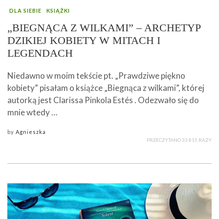
DLA SIEBIE
KSIĄŻKI
„BIEGNĄCA Z WILKAMI” – ARCHETYP
DZIKIEJ KOBIETY W MITACH I
LEGENDACH
Niedawno w moim tekście pt. „Prawdziwe piękno
kobiety” pisałam o książce „Biegnąca z wilkami”, której
autorką jest Clarissa Pinkola Estés . Odezwało się do
mnie wtedy …
by
Agnieszka
PRZECZYTANO 33 815 RAZY