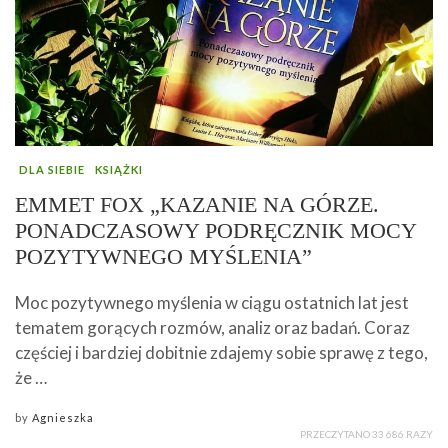
DLA SIEBIE
KSIĄŻKI
EMMET FOX „KAZANIE NA GÓRZE.
PONADCZASOWY PODRĘCZNIK MOCY
POZYTYWNEGO MYŚLENIA”
Moc pozytywnego myślenia w ciągu ostatnich lat jest
tematem gorących rozmów, analiz oraz badań. Coraz
częściej i bardziej dobitnie zdajemy sobie sprawę z tego,
że …
by
Agnieszka
PRZECZYTANO 33 686 RAZY