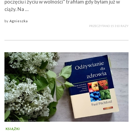
poczęciu i życiu w wolności” trafiłam gdy byłam już w
ciąży. Na …
by
Agnieszka
PRZECZYTANO 15 310 RAZY
KSIĄŻKI