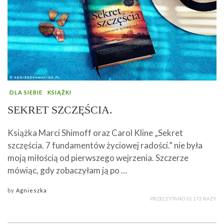
DLA SIEBIE
KSIĄŻKI
SEKRET SZCZĘŚCIA.
Książka Marci Shimoff oraz Carol Kline „Sekret
szczęścia. 7 fundamentów życiowej radości.” nie była
moją miłością od pierwszego wejrzenia. Szczerze
mówiąc, gdy zobaczyłam ją po …
by
Agnieszka
PRZECZYTANO 31 172 RAZY