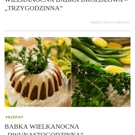
„TRZYGODZINNA”
PRZECZYTANO 76 498 RAZY
PRZEPISY
BABKA WIELKANOCNA
„DWUNASTOGODZINNA”