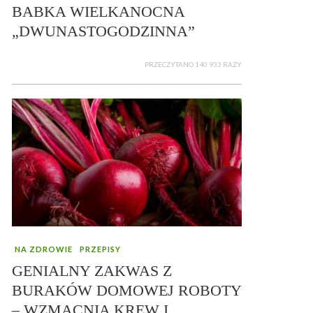
BABKA WIELKANOCNA
„DWUNASTOGODZINNA”
PRZECZYTANO 140 933 RAZY
NA ZDROWIE
PRZEPISY
GENIALNY ZAKWAS Z
BURAKÓW DOMOWEJ ROBOTY
– WZMACNIA KREW I