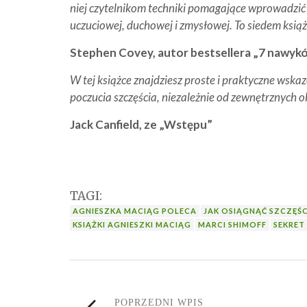
niej czytelnikom techniki pomagające wprowadzić s
uczuciowej, duchowej i zmysłowej. To siedem książ
Stephen Covey, autor bestsellera „7 nawyk
W tej książce znajdziesz proste i praktyczne wska
poczucia szczęścia, niezależnie od zewnętrznych ok
Jack Canfield, ze „Wstępu”
TAGI:
AGNIESZKA MACIĄG POLECA
JAK OSIĄGNĄĆ SZCZĘŚC
KSIĄŻKI AGNIESZKI MACIĄG
MARCI SHIMOFF
SEKRET
POPRZEDNI WPIS