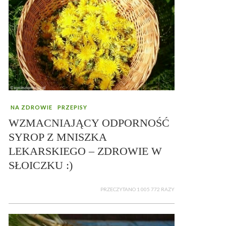
NA ZDROWIE
PRZEPISY
WZMACNIAJĄCY ODPORNOŚĆ
SYROP Z MNISZKA
LEKARSKIEGO – ZDROWIE W
SŁOICZKU :)
PRZECZYTANO 1 005 772 RAZY