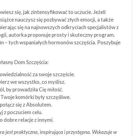
wiesz się, jak zintensyfikować to uczucie. Jeżeli
 książce nauczysz się pozbywać złych emocji, a także
ierając się na najnowszych odkryciach specjalistów z
ogii, autorka proponuje prosty i skuteczny program.
in – tych wspaniałych hormonów szczęścia. Poszybuje
własny Dom Szczęścia:
wiedzialność za swoje szczęście.
 wierz we wszystko, co myślisz.
wól, by prowadziła Cię miłość.
by Twoje komórki były szczęśliwe.
– połącz się z Absolutem.
yj z poczuciem celu.
o dobre relacje z innymi.
ra jest praktyczna, inspirująca i przystępna. Wskazuje w