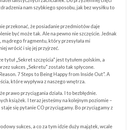
aterialistycznych zachcianek. Do przyziemnej chęci
 zdradzenia nam szybkiego sposobu, jak bez wysiłku to
nie przekonać, że posiadanie przedmiotów daje
lenie być może tak. Ale na pewno nie szczęście. Jednak
o, mądrego fragmentu, który przesyłała mi
j wrócić i się jej przyjrzeć.
e tytuł „Sekret szczęścia” jest tytułem polskim, a
rzez sukces „Sekretu” zostało tak spłycone.
 Reason. 7 Steps to Being Happy from Inside Out”. A
ęścia, które wypływa z naszego wnętrza.
że prawo przyciągania działa. I to bezbłędnie.
ych książek. I teraz jesteśmy na kolejnym poziomie –
 staje się pytanie CO przyciągamy. Bo przyciągamy z
odowy sukces, a co za tym idzie duży majątek, wcale