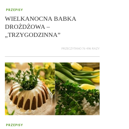
PRZEPISY
WIELKANOCNA BABKA
DROŻDŻOWA –
„TRZYGODZINNA”
PRZECZYTANO 76 496 RAZY
PRZEPISY