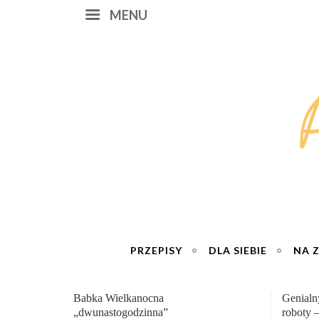
MENU
PRZEPISY
DLA SIEBIE
NA 
Genialny zakwas z buraków domowej
„Przemia
roboty – wzmacnia krew i odporność