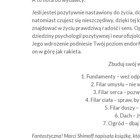
Jeśli jesteś pozytywnie nastawiony do życia, do
natomiast czujesz się nieszczęśliwy, dzięki tej
znajdować w życiu prawdziwą radość i sens. Op
dziedziny psychologii pozytywnej i neurofizjol
Jego wdrożenie podniesie Twój poziom endorf
on w górę jak rakieta.
Zbuduj swój 
1. Fundamenty – weź odpo
2. Filar umysłu – nie
3. Filar serca – poz
4. Filar ciała – spraw, 
5. Filar duszy 
6. Dach – ż
7. Ogród – dbaj 
Fantastyczna! Marci Shimoff napisała książkę, któ