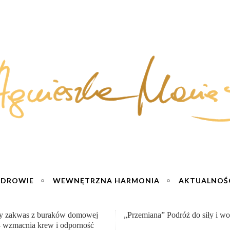
ZDROWIE
WEWNĘTRZNA HARMONIA
AKTUALNOŚ
na” Podróż do siły i wolności :)
Sernik truskawkowy na zimno – 
jogurtu :)