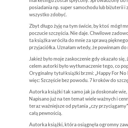
marketingu został spłycony. Sprowadzony do m
posiadania np. super samochodu lub biżuterii i
wszystko zdobyć.
Zbyt długo żyję na tym świcie, by ktoś mógł m
poczucie szczęścia. Nie daje. Chwilowe zadowo
ta książka wróciła do mnie za sprawą piękneg
przyjaciółka. Uznałam wtedy, że powinnam do nie
Jakież było moje zaskoczenie gdy okazało się, ż
celem autorki było wytłumaczenie tego, co pop
Oryginalny tytuł książki brzmi: „Happy For No
więc: Szczęście bez powodu. 7 kroków do szcz
Autorka książki tak samo jak ja doskonale wie, 
Napisano już na ten temat wiele ważnych i cenn
teraz ważniejsze od pytania „czy przyciągamy”
całą pewnością.
Autorka książki, która osiągnęła ogromny zaw