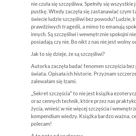
nie czuła się szczęśliwa. Spełniły się wszystkie
pustkę. Wtedy zaczęła się zastanawiać czym tak 
świecie ludzie szczęśliwi bez powodu? Ludzie, 
prawdziwych tragedii, a mimo to emanują spok
innych. Są szczęśliwi i wewnętrznie spokojni nie
posiadają czy nie. Bo nikt z nas nie jest wolny o
Jak to się dzieje, że są szczęśliwi?
Autorka zaczęła badać fenomen szczęścia bez 
świata. Opisała ich historie. Przyznam szczerz
zalewałam się łzami.
„Sekret szczęścia” to nie jest książka ezoter
oraz cennych technik, które przez nas prakt
życia, wnieść w nie więcej szczęścia i wewnętr
kompendium wiedzy. Książka bardzo ważna, c
polecam!
A to nota od wydawcy: