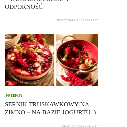
ODPORNOŚĆ
PRZECZYTANO 2 237 749 RAZY
PRZEPISY
SERNIK TRUSKAWKOWY NA
ZIMNO – NA BAZIE JOGURTU :)
PRZECZYTANO 153 874 RAZY