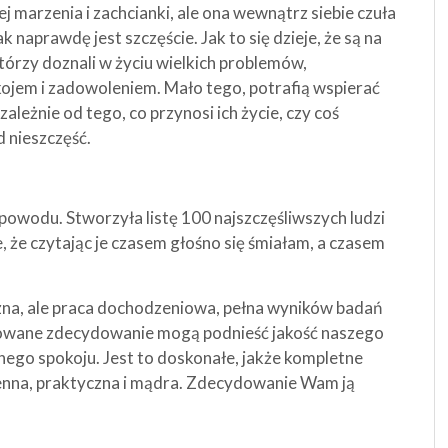
 jej marzenia i zachcianki, ale ona wewnątrz siebie czuła
naprawdę jest szczęście. Jak to się dzieje, że są na
którzy doznali w życiu wielkich problemów,
ojem i zadowoleniem. Mało tego, potrafią wspierać
zależnie od tego, co przynosi ich życie, czy coś
d nieszczęść.
powodu. Stworzyła listę 100 najszczęśliwszych ludzi
e, że czytając je czasem głośno się śmiałam, a czasem
yczna, ale praca dochodzeniowa, pełna wyników badań
ykowane zdecydowanie mogą podnieść jakość naszego
znego spokoju. Jest to doskonałe, jakże kompletne
enna, praktyczna i mądra. Zdecydowanie Wam ją