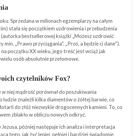
nia
roku. Sprzedana w milionach egzemplarzy na całym
kim) stała się początkiem uzdrowienia i przebudzenia
 (autorka bestsellerowej książki „Możesz uzdrowić
y min. „Prawo przyciągania”, „Proś, a będzie ci dane”).
na początku XX wieku, jego treść jest wciąż jak
la wielu osób absolutnie przełomowe.
swoich czytelników Fox?
nie w niej mądrość porównał do poszukiwania
udzie znaleźli kilka diamentów o żółtej barwie, co
 dotarli do złóż niezwykle drogocennych kamieni. To, co
em zblakło w obliczu nowych odkryć.
Jezusa, później następuje ich analiza i interpretacja
tego, jak żyć lepiej, pełniej i bardziej świadomie.