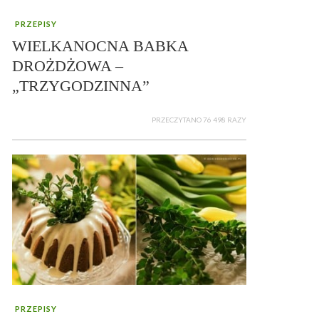
PRZEPISY
WIELKANOCNA BABKA
DROŻDŻOWA –
„TRZYGODZINNA”
PRZECZYTANO 76 498 RAZY
PRZEPISY