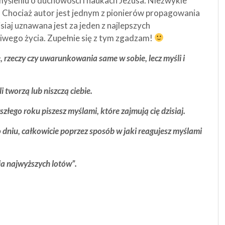
myśleniu o duchowości i naukach Jezusa. Niezwykle
a. Chociaż autor jest jednym z pionierów propagowania
siaj uznawana jest za jeden z najlepszych
iwego życia. Zupełnie się z tym zgadzam!
ie, rzeczy czy uwarunkowania same w sobie, lecz myśli i
 tworzą lub niszczą ciebie.
szłego roku piszesz myślami, które zajmują cię dzisiaj.
 dniu, całkowicie poprzez sposób w jaki reagujesz myślami
ia najwyższych lotów”.