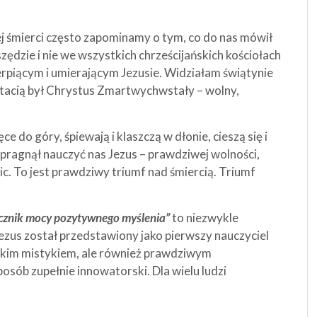
 śmierci często zapominamy o tym, co do nas mówił
zędzie i nie we wszystkich chrześcijańskich kościołach
ierpiącym i umierającym Jezusie. Widziałam świątynie
stacią był Chrystus Zmartwychwstały – wolny,
e do góry, śpiewają i klaszczą w dłonie, cieszą się i
ł pragnął nauczyć nas Jezus – prawdziwej wolności,
nic. To jest prawdziwy triumf nad śmiercią. Triumf
cznik mocy pozytywnego myślenia”
to niezwykle
 Jezus został przedstawiony jako pierwszy nauczyciel
elkim mistykiem, ale również prawdziwym
osób zupełnie innowatorski. Dla wielu ludzi