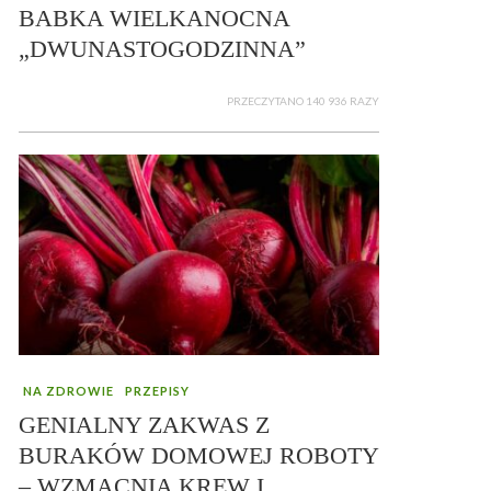
BABKA WIELKANOCNA
„DWUNASTOGODZINNA”
PRZECZYTANO 140 936 RAZY
NA ZDROWIE
PRZEPISY
GENIALNY ZAKWAS Z
BURAKÓW DOMOWEJ ROBOTY
– WZMACNIA KREW I