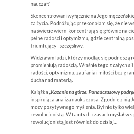
nauczał?
Skoncentrowani wyłącznie na Jego męczeńskiej
za życia. Podróżując przekonałam się, że nie ws
na świecie wierni koncentrują się głównie na c
pełne radości i optymizmu, gdzie centralną po
triumfujący i szczęśliwy.
Widziałam ludzi, którzy modląc się podnoszą ręc
promieniują radością. Właśnie tego z całych si
radości, optymizmu, zaufania i miłości bez gra
ducha nad materią.
Książka
„Kazanie na górze. Ponadczasowy podrę
inspirująca analiza nauk Jezusa. Zgodnie z nią
mocy pozytywnego myślenia. Był nie tylko wi
rewolucjonistą. W tamtych czasach myślał w sp
rewolucjonistą jest również do dzisiaj…