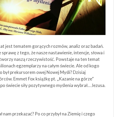
at jest tematem gorących rozmów, analiz oraz badań.
e sprawę z tego, że nasze nastawienie, intencje, słowa i
a tworzy naszą rzeczywistość. Powstaje na ten temat
ilionach egzemplarzy na całym świecie. Ale od kogo
o był prekursorem owej Nowej Myśli? Dzisiaj
órców. Emmet Fox książkę pt. „Kazanie na górze”
a po świecie siły pozytywnego myślenia wybrał… Jezusa.
iał nam przekazać? Po co przybył na Ziemię i czego