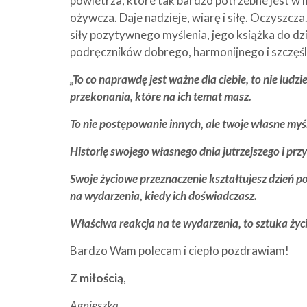
powietrza, które tak bardzo potrzebne jest w 
ożywcza. Daje nadzieje, wiarę i siłę. Oczyszcz
siły pozytywnego myślenia, jego książka do dzi
podręczników dobrego, harmonijnego i szczęśl
„To co naprawdę jest ważne dla ciebie, to nie ludz
przekonania, które na ich temat masz.
To nie postępowanie innych, ale twoje własne myśli
Historię swojego własnego dnia jutrzejszego i przy
Swoje życiowe przeznaczenie kształtujesz dzień po
na wydarzenia, kiedy ich doświadczasz.
Właściwa reakcja na te wydarzenia, to sztuka życ
Bardzo Wam polecam i ciepło pozdrawiam!
Z miłością
,
Agnieszka