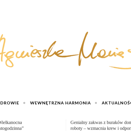
ZDROWIE
WEWNĘTRZNA HARMONIA
AKTUALNOŚ
y zakwas z buraków domowej
„Przemiana” Podróż do siły i wol
– wzmacnia krew i odporność