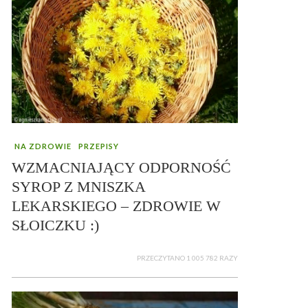
NA ZDROWIE
PRZEPISY
WZMACNIAJĄCY ODPORNOŚĆ
SYROP Z MNISZKA
LEKARSKIEGO – ZDROWIE W
SŁOICZKU :)
PRZECZYTANO 1 005 782 RAZY