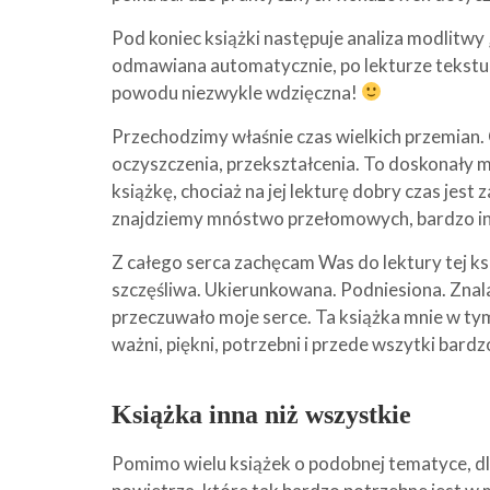
Pod koniec książki następuje analiza modlitwy
odmawiana automatycznie, po lekturze tekstu F
powodu niezwykle wdzięczna!
Przechodzimy właśnie czas wielkich przemian. C
oczyszczenia, przekształcenia. To doskonały m
książkę, chociaż na jej lekturę dobry czas jest 
znajdziemy mnóstwo przełomowych, bardzo ins
Z całego serca zachęcam Was do lektury tej książk
szczęśliwa. Ukierunkowana. Podniesiona. Znal
przeczuwało moje serce. Ta książka mnie w ty
ważni, piękni, potrzebni i przede wszytki bardz
Książka inna niż wszystkie
Pomimo wielu książek o podobnej tematyce, dla