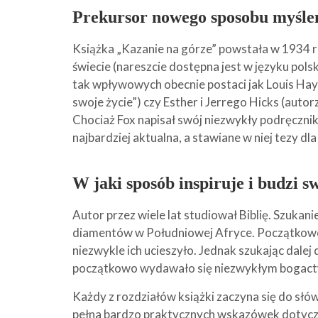
Prekursor nowego sposobu myśle
Książka „Kazanie na górze” powstała w 1934 
świecie (nareszcie dostępna jest w języku pols
tak wpływowych obecnie postaci jak Louis Hay
swoje życie”) czy Esther i Jerrego Hicks (autorz
Chociaż Fox napisał swój niezwykły podręcznik 
najbardziej aktualna, a stawiane w niej tezy d
W jaki sposób inspiruje i budzi 
Autor przez wiele lat studiował Biblię. Szuka
diamentów w Południowej Afryce. Początkowo l
niezwykle ich ucieszyło. Jednak szukając dalej
początkowo wydawało się niezwykłym bogactw
Każdy z rozdziałów książki zaczyna się do słów 
pełna bardzo praktycznych wskazówek dotycząca 