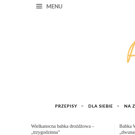
MENU
PRZEPISY
DLA SIEBIE
NA 
Babka Wielkanocna
Genialn
„dwunastogodzinna”
roboty 