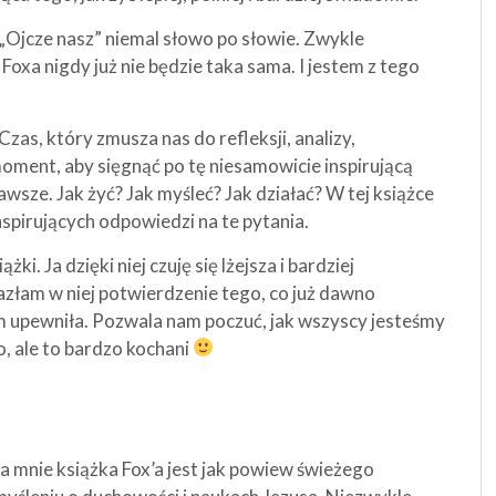
 „Ojcze nasz” niemal słowo po słowie. Zwykle
oxa nigdy już nie będzie taka sama. I jestem z tego
zas, który zmusza nas do refleksji, analizy,
oment, aby sięgnąć po tę niesamowicie inspirującą
zawsze. Jak żyć? Jak myśleć? Jak działać? W tej książce
pirujących odpowiedzi na te pytania.
i. Ja dzięki niej czuję się lżejsza i bardziej
azłam w niej potwierdzenie tego, co już dawno
m upewniła. Pozwala nam poczuć, jak wszyscy jesteśmy
o, ale to bardzo kochani
 mnie książka Fox’a jest jak powiew świeżego