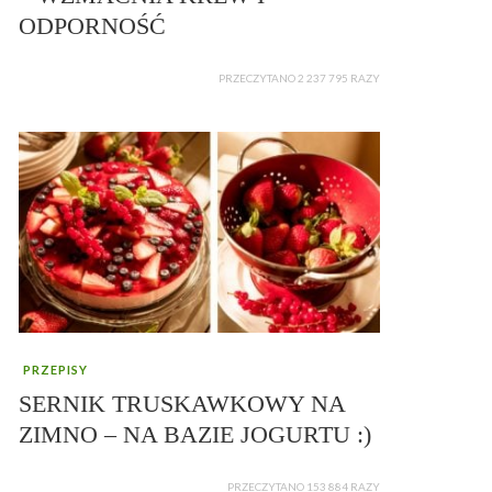
ODPORNOŚĆ
PRZECZYTANO 2 237 795 RAZY
PRZEPISY
SERNIK TRUSKAWKOWY NA
ZIMNO – NA BAZIE JOGURTU :)
PRZECZYTANO 153 884 RAZY