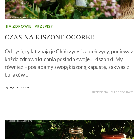
NA ZDROWIE
PRZEPISY
CZAS NA KISZONE OGÓRKI!
Od tysięcy lat znają je Chińczycy i Japończycy, ponieważ
każda zdrowa kuchnia posiada swoje… kiszonki. My
również – posiadamy swoją kiszoną kapustę, zakwas z
buraków …
by
Agnieszka
PRZECZYTANO 155 990 RAZY