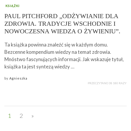
KSIĄŻKI
PAUL PITCHFORD „ODŻYWIANIE DLA
ZDROWIA. TRADYCJE WSCHODNIE I
NOWOCZESNA WIEDZA O ŻYWIENIU”.
Ta książka powinna znaleźć się w każdym domu.
Bezcenne kompendium wiedzy na temat zdrowia.
Mnóstwo fascynujących informacji. Jak wskazuje tytuł,
książka ta jest syntezą wiedzy …
by
Agnieszka
PRZECZYTANO 38 180 RAZY
1
2
»