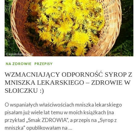
NA ZDROWIE
PRZEPISY
WZMACNIAJĄCY ODPORNOŚĆ SYROP Z
MNISZKA LEKARSKIEGO – ZDROWIE W
SŁOICZKU :)
O wspaniałych właściwościach mniszka lekarskiego
pisałam już wiele lat temu w moich książkach (na
przykład „Smak ZDROWIA”, a przepis na „Syrop z
mniszka” opublikowałam na …