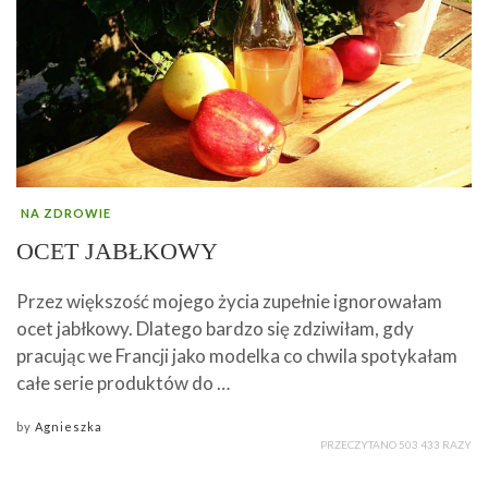
NA ZDROWIE
OCET JABŁKOWY
Przez większość mojego życia zupełnie ignorowałam
ocet jabłkowy. Dlatego bardzo się zdziwiłam, gdy
pracując we Francji jako modelka co chwila spotykałam
całe serie produktów do …
by
Agnieszka
PRZECZYTANO 503 433 RAZY