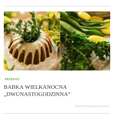
PRZEPISY
BABKA WIELKANOCNA
„DWUNASTOGODZINNA”
PRZECZYTANO 140 933 RAZY