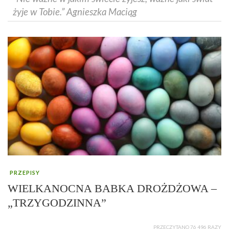
żyje w Tobie.” Agnieszka Maciąg
PRZEPISY
WIELKANOCNA BABKA DROŻDŻOWA –
„TRZYGODZINNA”
PRZECZYTANO 76 496 RAZY