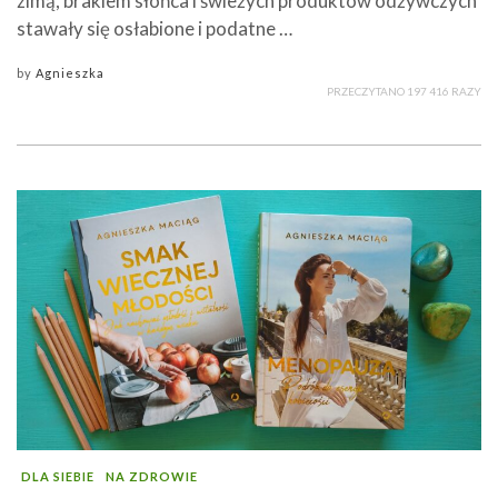
zimą, brakiem słońca i świeżych produktów odżywczych
stawały się osłabione i podatne …
by
Agnieszka
PRZECZYTANO 197 416 RAZY
DLA SIEBIE
NA ZDROWIE