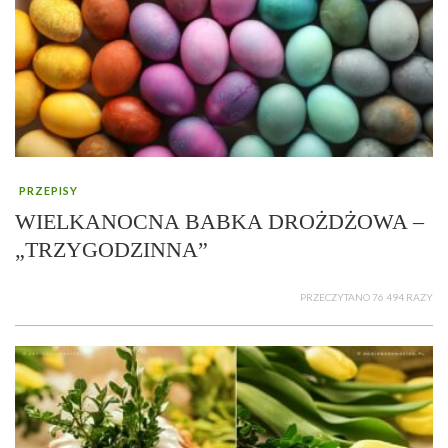
PRZEPISY
WIELKANOCNA BABKA DROŻDŻOWA –
„TRZYGODZINNA”
PRZECZYTANO 76 494 RAZY