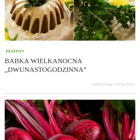
PRZEPISY
BABKA WIELKANOCNA
„DWUNASTOGODZINNA”
PRZECZYTANO 140 922 RAZY