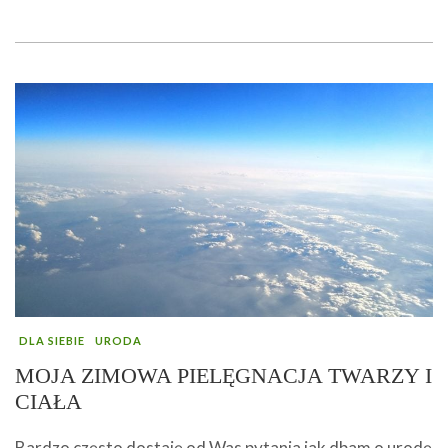
DLA SIEBIE
URODA
MOJA ZIMOWA PIELĘGNACJA TWARZY I
CIAŁA
Bardzo często dostaję od Was pytania jak dbam o urodę