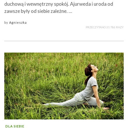
duchową i wewnętrzny spokój. Ajurweda i uroda od
zawsze były od siebie zależne. …
by
Agnieszka
PRZECZYTANO 31 786 RAZY
DLA SIEBIE