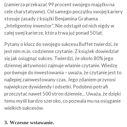
(zamierza przekazać 99 procent swojego majątku na
cele charytatywne). Od samego początku swojej kariery
stosuje zasady z książki Benjamina Grahama
„Inteligentny inwestor”. Nie odstąpił od nich nigdy w
całej swej karierze, która trwa już ponad 50 lat.
Pytany o klucz do swojego sukcesu Buffet twierdzi, że
jest nim m.in. codzienne czytanie. Z książek dowiedział
się jak osiągnąć sukces. Twierdzi, że około 80% jego
dziennej aktywności zajmuje właśnie czytanie. Wiedzę
porównuje do inwestowania – uważa, że czytanie jest to
najlepiej zainwestowany czas. Jego zdaniem przynosi
największe dywidendy i odsetki. Podobno potrafi
przeczytać nawet 500 stron dziennie… Uważa, że dzięki
temu myśli bardzo szeroko, co pozwala mu na osiąganie
wielkich sukcesów.
3. Wczesne wstawanie.