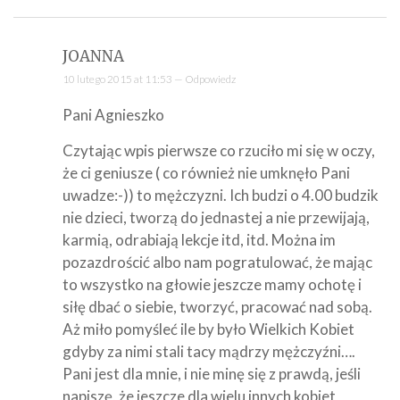
JOANNA
10 lutego 2015 at 11:53 —
Odpowiedz
Pani Agnieszko
Czytając wpis pierwsze co rzuciło mi się w oczy,
że ci geniusze ( co również nie umknęło Pani
uwadze:-)) to mężczyzni. Ich budzi o 4.00 budzik
nie dzieci, tworzą do jednastej a nie przewijają,
karmią, odrabiają lekcje itd, itd. Można im
pozazdrościć albo nam pogratulować, że mając
to wszystko na głowie jeszcze mamy ochotę i
siłę dbać o siebie, tworzyć, pracować nad sobą.
Aż miło pomyśleć ile by było Wielkich Kobiet
gdyby za nimi stali tacy mądrzy mężczyźni….
Pani jest dla mnie, i nie minę się z prawdą, jeśli
napiszę, że jeszcze dla wielu innych kobiet