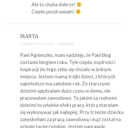
Ale to chyba dobrze!
Ciepło pozdrawiam!
MARTA
9 lutego 2015 at 22:42 —
Odpowiedz
Pani Agnieszko, mam nadzieję, że Pani blog
zostanie blogiem roku. Tyle ciepła, mądrości i
inspiracji do tego żeby się chciało w jednym
miejscu. Jestem mamą trójki dzieci, z których
najmłodsze ma zaledwie rok. Ze starszymi
dziećmi spędzałam dużo czasu w domu, nie
pracowałam zawodowo. To jakimi są cudnymi
dziećmi to właśnie efekt pracy, którą starałam
się wykonywać jak najlepiej. Przy trzecim dziecku
zatęskniłam za pracą zawodową i mąż został na
urlopie tacierzyńskim. Jestem naprawdę