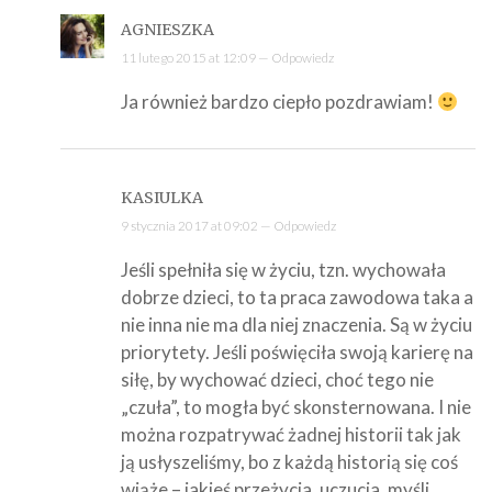
AGNIESZKA
11 lutego 2015 at 12:09 —
Odpowiedz
Ja również bardzo ciepło pozdrawiam!
KASIULKA
9 stycznia 2017 at 09:02 —
Odpowiedz
Jeśli spełniła się w życiu, tzn. wychowała
dobrze dzieci, to ta praca zawodowa taka a
nie inna nie ma dla niej znaczenia. Są w życiu
priorytety. Jeśli poświęciła swoją karierę na
siłę, by wychować dzieci, choć tego nie
„czuła”, to mogła być skonsternowana. I nie
można rozpatrywać żadnej historii tak jak
ją usłyszeliśmy, bo z każdą historią się coś
wiąże – jakieś przeżycia, uczucia, myśli,