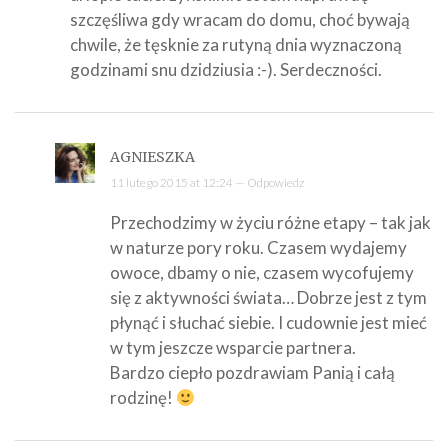
szczęśliwa gdy wracam do domu, choć bywają
chwile, że tęsknie za rutyną dnia wyznaczoną
godzinami snu dzidziusia :-). Serdeczności.
AGNIESZKA
11 lutego 2015 at 12:24 —
Odpowiedz
Przechodzimy w życiu różne etapy – tak jak
w naturze pory roku. Czasem wydajemy
owoce, dbamy o nie, czasem wycofujemy
się z aktywności świata… Dobrze jest z tym
płynąć i słuchać siebie. I cudownie jest mieć
w tym jeszcze wsparcie partnera.
Bardzo ciepło pozdrawiam Panią i całą
rodzinę!