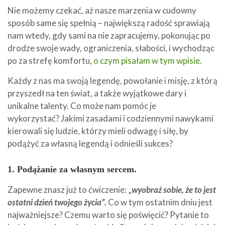
Nie możemy czekać, aż nasze marzenia w cudowny
sposób same się spełnią – największą radość sprawiają
nam wtedy, gdy sami na nie zapracujemy, pokonując po
drodze swoje wady, ograniczenia, słabości, i wychodząc
po za strefę komfortu,
o czym pisałam w tym wpisie.
Każdy z nas ma swoją legendę, powołanie i misję, z którą
przyszedł na ten świat, a także wyjątkowe dary i
unikalne talenty. Co może nam pomóc je
wykorzystać? Jakimi zasadami i codziennymi nawykami
kierowali się ludzie, którzy mieli odwagę i siłę, by
podążyć za własną legendą i odnieśli sukces?
1. Podążanie za własnym sercem.
Zapewne znasz już to ćwiczenie: „
wyobraź sobie, że to jest
ostatni dzień twojego życia”.
Co w tym ostatnim dniu jest
najważniejsze? Czemu warto się poświęcić? Pytanie to