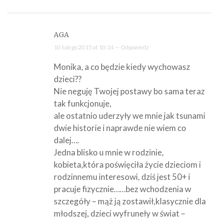
AGA
10 lutego 2015 at 10:14 —
Odpowiedz
Monika, a co będzie kiedy wychowasz
dzieci??
Nie neguję Twojej postawy bo sama teraz
tak funkcjonuje,
ale ostatnio uderzyły we mnie jak tsunami
dwie historie i naprawde nie wiem co
dalej….
Jedna blisko u mnie w rodzinie,
kobieta,która poświęciła życie dzieciom i
rodzinnemu interesowi, dziś jest 50+ i
pracuje fizycznie……bez wchodzenia w
szczegóły – mąż ją zostawił,klasycznie dla
młodszej, dzieci wyfruneły w świat –