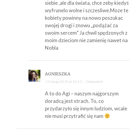
siebie ,ale dla świata, chce zeby kiedyś
wyfrunelo wolne i szczesliwe.Moze te
kobiety powinny na nowo poszukac
swojej drogi i znowu „podążać za
swoim sercem” Ja chwil spędzonych z
moim dzieciom nie zamienię nawet na
Nobla
AGNIESZKA
11 lutego 2015 at 12:41 —
Odpowiedz
A to do Agi – naszym najgorszym
doradcą jest strach. To, co
przydarzyło się innym ludziom, wcale
nie musi przytrafić się nam