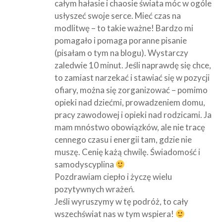
całym hałasie i chaosie świata móc w ogóle
usłyszeć swoje serce. Mieć czas na
modlitwę – to takie ważne! Bardzo mi
pomagało i pomaga poranne pisanie
(pisałam o tym na blogu). Wystarczy
zaledwie 10 minut. Jeśli naprawdę się chce,
to zamiast narzekać i stawiać się w pozycji
ofiary, można się zorganizować – pomimo
opieki nad dziećmi, prowadzeniem domu,
pracy zawodowej i opieki nad rodzicami. Ja
mam mnóstwo obowiązków, ale nie tracę
cennego czasu i energii tam, gdzie nie
muszę. Cenię każą chwilę. Świadomość i
samodyscyplina
Pozdrawiam ciepło i życzę wielu
pozytywnych wrażeń.
Jeśli wyruszymy w tę podróż, to cały
wszechświat nas w tym wspiera!