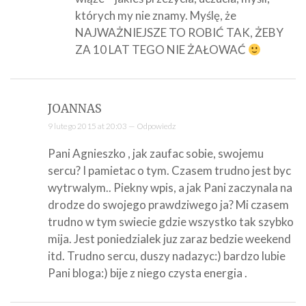
których my nie znamy. Myślę, że
NAJWAŻNIEJSZE TO ROBIĆ TAK, ŻEBY
ZA 10 LAT TEGO NIE ŻAŁOWAĆ
JOANNAS
9 lutego 2015 at 20:03 —
Odpowiedz
Pani Agnieszko , jak zaufac sobie, swojemu
sercu? I pamietac o tym. Czasem trudno jest byc
wytrwalym.. Piekny wpis, a jak Pani zaczynala na
drodze do swojego prawdziwego ja? Mi czasem
trudno w tym swiecie gdzie wszystko tak szybko
mija. Jest poniedzialek juz zaraz bedzie weekend
itd. Trudno sercu, duszy nadazyc:) bardzo lubie
Pani bloga:) bije z niego czysta energia .