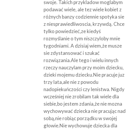
swoje. Takich przykladow moglabym
podawać wiele, ale tez wiele kobiet z
różnych banzy codziennie spotyka sie
z niesprawiedliwoscia, krzywdą. Chce
tylko powiedzieć,ze kiedyś
rozmyślanie o tym niszczyloby mnie
tygodniami. A dzisiaj wiem,że musze
sie zdystansować i szukać
rozwiązania.Ale tego i wielu innych
rzeczy nauczylam przy moim dziecku,
dzieki mojemu dziecku.Nie pracuje juz
trzy lata,ale nie z powodu
nadopiekuńczości czy lenistwa. Nigdy
wcześniej nie zrobilam tak wiele dla
siebie,bo jestem zdania,że nie mozna
wychowywać dziecka nie pracując nad
sobą,nie robiąc porządku w swojej
głowie.Nie wychowuje dziecka dla