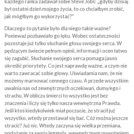
każdego ranka zadawał sobie Steve Jobs: „gdyby dzisiaj
był ostatni dzień mojego życia, to co chciałbym zrobić,
jak mógłbym go wykorzystać?”
Dlaczego to pytanie było dla niego takie ważne?
Ponieważ pozbawiało go lęku. Wobec ostateczności
pozostaje już tylko słuchanie głosu swojego serca. W
pędzącym świecie pełnym opinii, informacji i ocen łatwo
się zagubić. Słuchanie swojego serca pomaga jasno
określić priorytety. Co jest naprawdę ważne, a czym nie
warto zawracać sobie głowy. Uświadamia nam, że nie
możemy marnować cennego czasu. A przede wszystkim
uwalnia nas od zewnętrznych oczekiwań, dumy/ego i
strachu. W obliczu śmierci to wszystko jest bez
znaczenia i liczy się tylko nasza wewnętrzna Prawda.
Jeśli ktoś kiedykolwiek miał poczucie, że stracił już
wszystko, wtedy przestawał się bać. Cóż można jeszcze
stracić? Już nic. Wtedy zaczyna się wielka przemiana,
podążanie za swoją legendą, wewnętrznym powołaniem