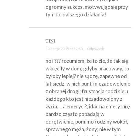
ogromny sukces, motywując się przy
tym do dalszego działania!
TINI
10 lutego 2015 at 17:53 —
Odpowiedz
no i ??? rozumiem, że to źle, że tak się
wkręciły w dom; gdyby pracowały, to
byłoby lepiej? nie sądzę, zapewne od
lat siedzi w nich bunt i niezadowolenie
z obranej drogi; frustracja rodzi się u
każdego kto jest niezadowolony z
życia…. a emeryci?, idąc na emeryturę
bardzo często popadają w
odrętwienie, pomimo rodziny wokół,
sprawnego męża, żony; nie w tym