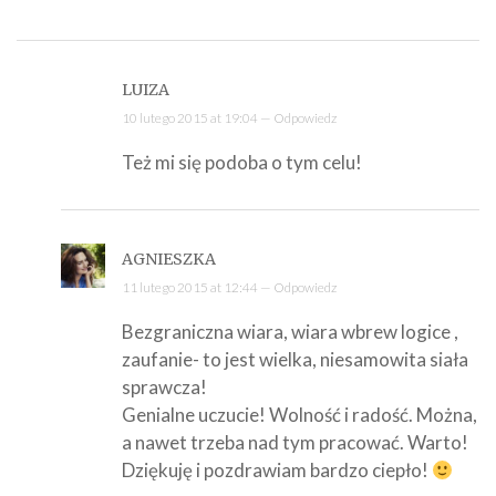
LUIZA
10 lutego 2015 at 19:04 —
Odpowiedz
Też mi się podoba o tym celu!
AGNIESZKA
11 lutego 2015 at 12:44 —
Odpowiedz
Bezgraniczna wiara, wiara wbrew logice ,
zaufanie- to jest wielka, niesamowita siała
sprawcza!
Genialne uczucie! Wolność i radość. Można,
a nawet trzeba nad tym pracować. Warto!
Dziękuję i pozdrawiam bardzo ciepło!