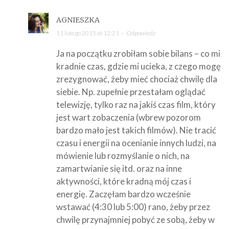
AGNIESZKA
11 lutego 2015 at 12:21 —
Odpowiedz
Ja na początku zrobiłam sobie bilans – co mi
kradnie czas, gdzie mi ucieka, z czego mogę
zrezygnować, żeby mieć chociaż chwilę dla
siebie. Np. zupełnie przestałam oglądać
telewizję, tylko raz na jakiś czas film, który
jest wart zobaczenia (wbrew pozorom
bardzo mało jest takich filmów). Nie tracić
czasu i energii na ocenianie innych ludzi, na
mówienie lub rozmyślanie o nich, na
zamartwianie się itd. oraz na inne
aktywności, które kradną mój czas i
energię. Zaczęłam bardzo wcześnie
wstawać (4:30 lub 5:00) rano, żeby przez
chwilę przynajmniej pobyć ze sobą, żeby w