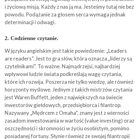
i życiową misją. Każdy z nas ją ma. Jesteśmy tutaj nie bez
powodu. Podążanie za głosem serca wymaga jednak
determinacji i odwagi.
2. Codzienne czytanie.
W języku angielskim jest takie powiedzenie: „Leaders
are readers”. Jest to gra słów, która oznacza „liderzy są
czytelnikami”. To ważne. Najmądrzejsi, najbardziej
wpływowi ludzie świata podkreślają wagę czytania,
które ich rozwija. Poszerza nie tylko wiedzę, ale również
horyzonty myślowe. Jednym z takich mistrzów czytania
jest Waren Buffett, jeden z największych na świecie
inwestorów giełdowych, przedsiębiorca i filantrop.
Nazywany „Mędrcem z Omaha”, znany jest z wierności
zasadom inwestowania w wartość (value investing) oraz
oszczędności i skromności w życiu osobistym, pomimo
posiadanej fortuny. Słynie również ze swojej filantropii