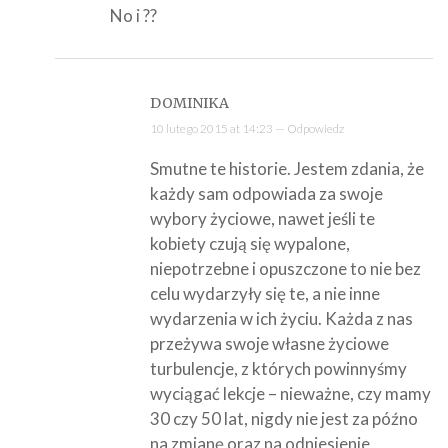
No i ??
DOMINIKA
10 lutego 2015 at 14:23 —
Odpowiedz
Smutne te historie. Jestem zdania, że
każdy sam odpowiada za swoje
wybory życiowe, nawet jeśli te
kobiety czują się wypalone,
niepotrzebne i opuszczone to nie bez
celu wydarzyły się te, a nie inne
wydarzenia w ich życiu. Każda z nas
przeżywa swoje własne życiowe
turbulencje, z których powinnyśmy
wyciągać lekcje – nieważne, czy mamy
30 czy 50 lat, nigdy nie jest za późno
na zmianę oraz na odniesienie