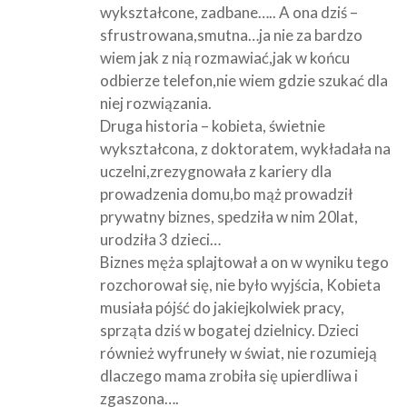
wykształcone, zadbane….. A ona dziś –
sfrustrowana,smutna…ja nie za bardzo
wiem jak z nią rozmawiać,jak w końcu
odbierze telefon,nie wiem gdzie szukać dla
niej rozwiązania.
Druga historia – kobieta, świetnie
wykształcona, z doktoratem, wykładała na
uczelni,zrezygnowała z kariery dla
prowadzenia domu,bo mąż prowadził
prywatny biznes, spedziła w nim 20lat,
urodziła 3 dzieci…
Biznes męża splajtował a on w wyniku tego
rozchorował się, nie było wyjścia, Kobieta
musiała pójść do jakiejkolwiek pracy,
sprząta dziś w bogatej dzielnicy. Dzieci
również wyfruneły w świat, nie rozumieją
dlaczego mama zrobiła się upierdliwa i
zgaszona….