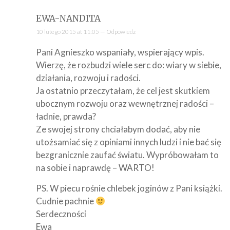
EWA-NANDITA
10 lutego 2015 at 11:05 —
Odpowiedz
Pani Agnieszko wspaniały, wspierający wpis.
Wierzę, że rozbudzi wiele serc do: wiary w siebie,
działania, rozwoju i radości.
Ja ostatnio przeczytałam, że cel jest skutkiem
ubocznym rozwoju oraz wewnętrznej radości –
ładnie, prawda?
Ze swojej strony chciałabym dodać, aby nie
utożsamiać się z opiniami innych ludzi i nie bać się
bezgranicznie zaufać światu. Wypróbowałam to
na sobie i naprawdę – WARTO!
PS. W piecu rośnie chlebek joginów z Pani książki.
Cudnie pachnie
Serdeczności
Ewa