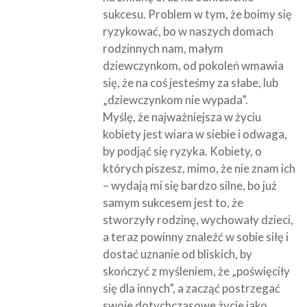
sukcesu. Problem w tym, że boimy się
ryzykować, bo w naszych domach
rodzinnych nam, małym
dziewczynkom, od pokoleń wmawia
się, że na coś jesteśmy za słabe, lub
„dziewczynkom nie wypada”.
Myślę, że najważniejsza w życiu
kobiety jest wiara w siebie i odwaga,
by podjąć się ryzyka. Kobiety, o
których piszesz, mimo, że nie znam ich
– wydają mi się bardzo silne, bo już
samym sukcesem jest to, że
stworzyły rodzinę, wychowały dzieci,
a teraz powinny znaleźć w sobie siłę i
dostać uznanie od bliskich, by
skończyć z myśleniem, że „poświęciły
się dla innych”, a zacząć postrzegać
swoje dotychczasowe życie jako