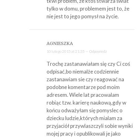
tkwi problem, że ktoś stwarza świat
tylko w domu, problemem jest to, że
nie jest to jego pomysł na życie.
AGNIESZKA
10 lutego 2015 at 21:35 —
Odpowiedz
Trochę zastanawiałam się czy Ci coś
odpisać,bo niemalże codziennie
zastanawiam sie czy reagować na
podobne komentarze pod moim
adresem. Wiele lat pracowalam
robiąc tzw. karierę naukową,gdy w
końcu odważyłam się pomyslec o
dziecku ludzie,których mialam za
przyjaciół przywlaszczyli sobie wyniki
mojej pracy i opublikowali je jako