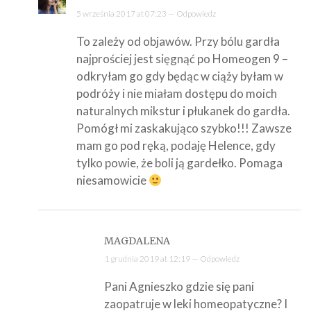
5 września 2017 at 07:23 —
Odpowiedz
To zależy od objawów. Przy bólu gardła
najprościej jest sięgnąć po Homeogen 9 –
odkryłam go gdy będąc w ciąży byłam w
podróży i nie miałam dostępu do moich
naturalnych mikstur i płukanek do gardła.
Pomógł mi zaskakująco szybko!!! Zawsze
mam go pod ręką, podaję Helence, gdy
tylko powie, że boli ją gardełko. Pomaga
niesamowicie
MAGDALENA
1 grudnia 2019 at 12:19 —
Odpowiedz
Pani Agnieszko gdzie się pani
zaopatruje w leki homeopatyczne? I