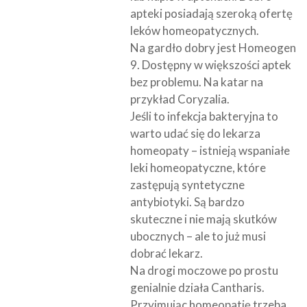
apteki posiadają szeroką ofertę
leków homeopatycznych.
Na gardło dobry jest Homeogen
9. Dostępny w większości aptek
bez problemu. Na katar na
przykład Coryzalia.
Jeśli to infekcja bakteryjna to
warto udać się do lekarza
homeopaty – istnieją wspaniałe
leki homeopatyczne, które
zastępują syntetyczne
antybiotyki. Są bardzo
skuteczne i nie mają skutków
ubocznych – ale to już musi
dobrać lekarz.
Na drogi moczowe po prostu
genialnie działa Cantharis.
Przyjmując homeopatię trzeba