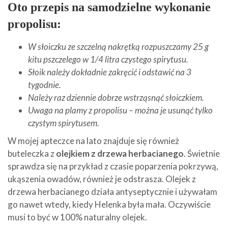
Oto przepis na samodzielne wykonanie
propolisu:
W słoiczku ze szczelną nakrętką rozpuszczamy 25 g
kitu pszczelego w 1/4 litra czystego spirytusu.
Słoik należy dokładnie zakręcić i odstawić na 3
tygodnie.
Należy raz dziennie dobrze wstrząsnąć słoiczkiem.
Uwaga na plamy z propolisu – można je usunąć tylko
czystym spirytusem.
W mojej apteczce na lato znajduje się również
buteleczka z
olejkiem z drzewa herbacianego
. Świetnie
sprawdza się na przykład z czasie poparzenia pokrzywą,
ukąszenia owadów, również je odstrasza. Olejek z
drzewa herbacianego działa antyseptycznie i używałam
go nawet wtedy, kiedy Helenka była mała. Oczywiście
musi to być w 100% naturalny olejek.