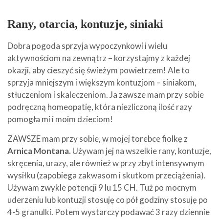
Rany, otarcia, kontuzje, siniaki
Dobra pogoda sprzyja wypoczynkowi i wielu
aktywnościom na zewnątrz – korzystajmy z każdej
okazji, aby cieszyć się świeżym powietrzem! Ale to
sprzyja mniejszym i większym kontuzjom – siniakom,
stłuczeniom i skaleczeniom. Ja zawsze mam przy sobie
podręczną homeopatię, która niezliczoną ilość razy
pomogła mi i moim dzieciom!
ZAWSZE mam przy sobie, w mojej torebce fiolkę z
Arnica Montana.
Używam jej na wszelkie rany, kontuzje,
skręcenia, urazy, ale również w przy zbyt intensywnym
wysiłku (zapobiega zakwasom i skutkom przeciążenia).
Używam zwykle potencji 9 lu 15 CH. Tuż po mocnym
uderzeniu lub kontuzji stosuję co pół godziny stosuję po
4-5 granulki. Potem wystarczy podawać 3 razy dziennie