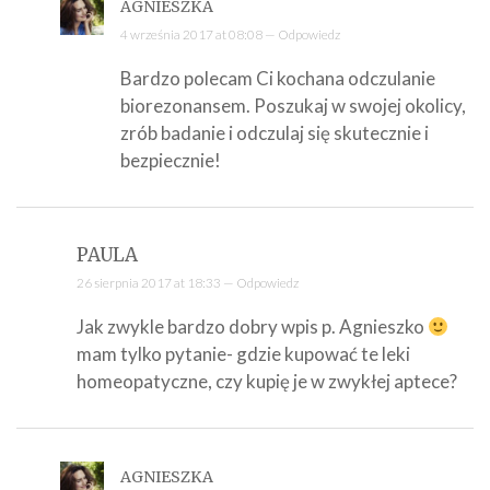
AGNIESZKA
4 września 2017 at 08:08 —
Odpowiedz
Bardzo polecam Ci kochana odczulanie
biorezonansem. Poszukaj w swojej okolicy,
zrób badanie i odczulaj się skutecznie i
bezpiecznie!
PAULA
26 sierpnia 2017 at 18:33 —
Odpowiedz
Jak zwykle bardzo dobry wpis p. Agnieszko
mam tylko pytanie- gdzie kupować te leki
homeopatyczne, czy kupię je w zwykłej aptece?
AGNIESZKA