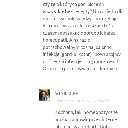
czy te o których pani pisze są
wszystkie bez recepty? Na razie to dla
mnie nowe pole wiedzy i potrzebuje
kierunkowskazu. Rozważam też z
czasem poszukać dobrego lekarza
homeopatii. A na razie
potrzebowałbym coś na jesienne
infekcje (gardło, katar) i powracającą
u córeczki infekcje dróg moczowych.
Dziękuję i pozdrawiam serdecznie ?
AGNIESZKA
3 grudnia 2019 at 06:42 —
Odpowiedz
Kochana, leki homeopatyczne
można zamówić przez internet
lub kupić w aptekach. Dobre