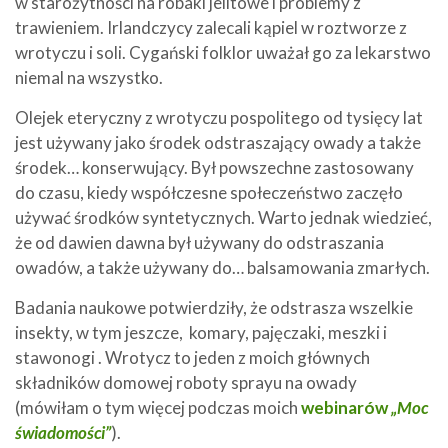
w starożytności na robaki jelitowe i problemy z
trawieniem. Irlandczycy zalecali kąpiel w roztworze z
wrotyczu i soli. Cygański folklor uważał go za lekarstwo
niemal na wszystko.
Olejek eteryczny z wrotyczu pospolitego od tysięcy lat
jest używany jako środek odstraszający owady a także
środek… konserwujący. Był powszechne zastosowany
do czasu, kiedy współczesne społeczeństwo zaczęło
używać środków syntetycznych. Warto jednak wiedzieć,
że od dawien dawna był używany do odstraszania
owadów, a także używany do… balsamowania zmarłych.
Badania naukowe potwierdziły, że odstrasza wszelkie
insekty, w tym jeszcze, komary, pajęczaki, meszki i
stawonogi . Wrotycz to jeden z moich głównych
składników domowej roboty sprayu na owady
(mówiłam o tym więcej podczas moich
webinarów
„Moc
świadomości”
).