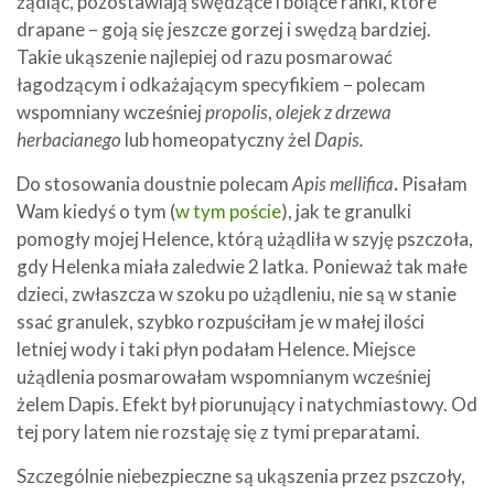
żądląc, pozostawiają swędzące i bolące ranki, które
drapane – goją się jeszcze gorzej i swędzą bardziej.
Takie ukąszenie najlepiej od razu posmarować
łagodzącym i odkażającym specyfikiem – polecam
wspomniany wcześniej
propolis
,
olejek z drzewa
herbacianego
lub homeopatyczny żel
Dapis.
Do stosowania doustnie polecam
Apis mellifica
.
Pisałam
Wam kiedyś o tym (
w tym poście
), jak te granulki
pomogły mojej Helence, którą użądliła w szyję pszczoła,
gdy Helenka miała zaledwie 2 latka. Ponieważ tak małe
dzieci, zwłaszcza w szoku po użądleniu, nie są w stanie
ssać granulek, szybko rozpuściłam je w małej ilości
letniej wody i taki płyn podałam Helence. Miejsce
użądlenia posmarowałam wspomnianym wcześniej
żelem Dapis. Efekt był piorunujący i natychmiastowy. Od
tej pory latem nie rozstaję się z tymi preparatami.
Szczególnie niebezpieczne są ukąszenia przez pszczoły,