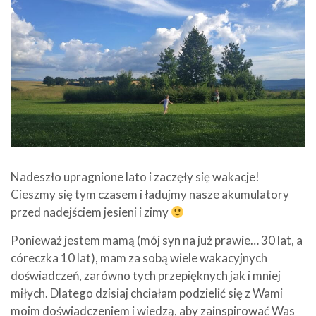
Nadeszło upragnione lato i zaczęły się wakacje!
Cieszmy się tym czasem i ładujmy nasze akumulatory
przed nadejściem jesieni i zimy
Ponieważ jestem mamą (mój syn na już prawie… 30 lat, a
córeczka 10 lat), mam za sobą wiele wakacyjnych
doświadczeń, zarówno tych przepięknych jak i mniej
miłych. Dlatego dzisiaj chciałam podzielić się z Wami
moim doświadczeniem i wiedzą, aby zainspirować Was