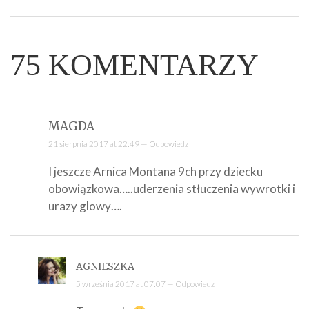
75
KOMENTARZY
MAGDA
21 sierpnia 2017 at 22:49 —
Odpowiedz
I jeszcze Arnica Montana 9ch przy dziecku
obowiązkowa…..uderzenia stłuczenia wywrotki i
urazy glowy….
AGNIESZKA
5 września 2017 at 07:07 —
Odpowiedz