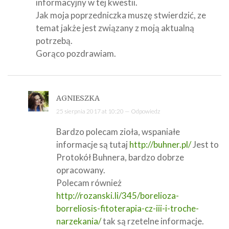
informacyjny w tej kwestii.
Jak moja poprzedniczka muszę stwierdzić, ze
temat jakże jest związany z moją aktualną
potrzebą.
Gorąco pozdrawiam.
AGNIESZKA
25 sierpnia 2017 at 10:20 —
Odpowiedz
Bardzo polecam zioła, wspaniałe
informacje są tutaj
http://buhner.pl/
Jest to
Protokół Buhnera, bardzo dobrze
opracowany.
Polecam również
http://rozanski.li/345/borelioza-
borreliosis-fitoterapia-cz-iii-i-troche-
narzekania/
tak są rzetelne informacje.