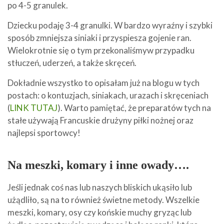
po 4-5 granulek.
Dziecku podaję 3-4 granulki. W bardzo wyraźny i szybki
sposób zmniejsza siniaki i przyspiesza gojenie ran.
Wielokrotnie się o tym przekonaliśmyw przypadku
stłuczeń, uderzeń, a także skręceń.
Dokładnie wszystko to opisałam już na blogu w tych
postach: o kontuzjach, siniakach, urazach i skręceniach
(
LINK TUTAJ
). Warto pamiętać, że preparatów tych na
stałe używają Francuskie drużyny piłki nożnej oraz
najlepsi sportowcy!
Na meszki, komary i inne owady….
Jeśli jednak coś nas lub naszych bliskich ukąsiło lub
użądliło, są na to również świetne metody. Wszelkie
meszki, komary, osy czy końskie muchy gryząc lub