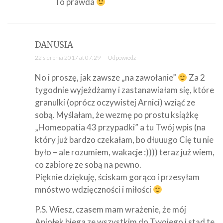
To prawda
DANUSIA
22 sierpnia 2017 at 07:29 —
Odpowiedz
No i proszę, jak zawsze „na zawołanie”
Za 2
tygodnie wyjeżdżamy i zastanawiałam się, które
granulki (oprócz oczywistej Arnici) wziąć ze
sobą. Myślałam, że wezmę po prostu książkę
„Homeopatia 43 przypadki” a tu Twój wpis (na
który już bardzo czekałam, bo dłuuugo Cię tu nie
było – ale rozumiem, wakacje :)))) teraz już wiem,
co zabiorę ze sobą na pewno.
Pięknie dziękuję, ściskam gorąco i przesyłam
mnóstwo wdzięczności i miłości
P.S. Wiesz, czasem mam wrażenie, że mój
Aniołek biega ze wszystkim do Twojego i stąd te