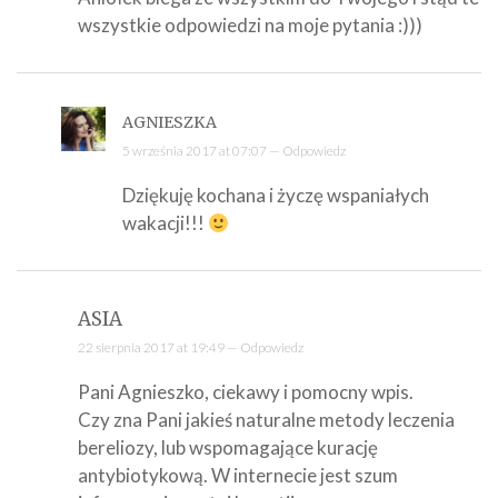
wszystkie odpowiedzi na moje pytania :)))
AGNIESZKA
5 września 2017 at 07:07 —
Odpowiedz
Dziękuję kochana i życzę wspaniałych
wakacji!!!
ASIA
22 sierpnia 2017 at 19:49 —
Odpowiedz
Pani Agnieszko, ciekawy i pomocny wpis.
Czy zna Pani jakieś naturalne metody leczenia
bereliozy, lub wspomagające kurację
antybiotykową. W internecie jest szum