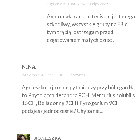
1 grudnia 2018 at 16:54 —
Odpowiedz
Anna miała racje octenisept jest mega
szkodliwy, wszystkie grupy na FB o
tym trąbią, ostrzegam przed
częstowaniem małych dzieci.
NINA
24 sierpnia 2017 at 13:08 —
Odpowiedz
Agnieszko, a ja mam pytanie czy przy bólu gardła
to Phytolacca decandra 9CH, Mercurius solubilis
15CH, Belladonnę 9CH i Pyrogenium 9CH
podajesz jednocześnie? Chyba nie…
AGNIESZKA