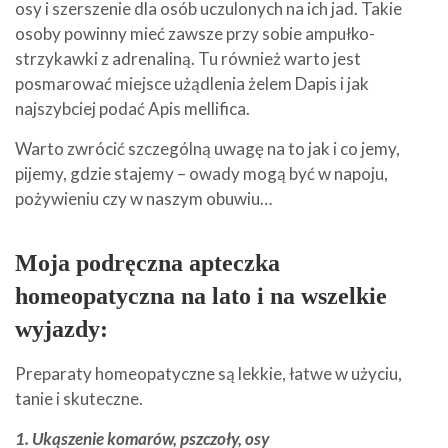
osy i szerszenie dla osób uczulonych na ich jad. Takie
osoby powinny mieć zawsze przy sobie ampułko-
strzykawki z adrenaliną. Tu również warto jest
posmarować miejsce użądlenia żelem Dapis i jak
najszybciej podać Apis mellifica.
Warto zwrócić szczególną uwagę na to jak i co jemy,
pijemy, gdzie stajemy – owady mogą być w napoju,
pożywieniu czy w naszym obuwiu…
Moja podręczna apteczka
homeopatyczna na lato i na wszelkie
wyjazdy:
Preparaty homeopatyczne są lekkie, łatwe w użyciu,
tanie i skuteczne.
1. Ukąszenie komarów, pszczoły, osy