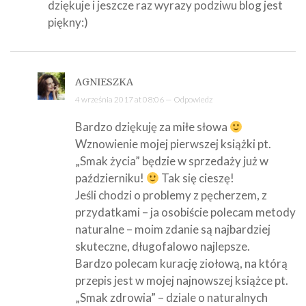
dziękuje i jeszcze raz wyrazy podziwu blog jest
piękny:)
AGNIESZKA
4 września 2017 at 08:06 —
Odpowiedz
Bardzo dziękuję za miłe słowa
Wznowienie mojej pierwszej książki pt.
„Smak życia” będzie w sprzedaży już w
październiku!
Tak się cieszę!
Jeśli chodzi o problemy z pęcherzem, z
przydatkami – ja osobiście polecam metody
naturalne – moim zdanie są najbardziej
skuteczne, długofalowo najlepsze.
Bardzo polecam kurację ziołową, na którą
przepis jest w mojej najnowszej książce pt.
„Smak zdrowia” – dziale o naturalnych