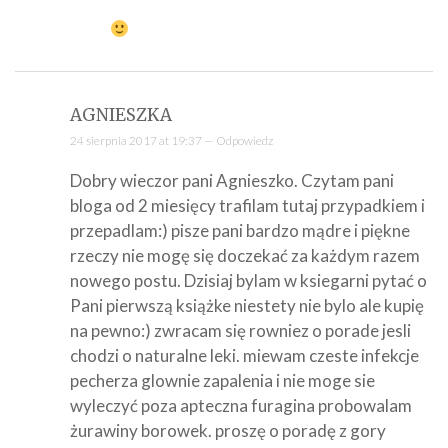
AGNIESZKA
24 sierpnia 2017 at 19:37 —
Odpowiedz
Dobry wieczor pani Agnieszko. Czytam pani
bloga od 2 miesięcy trafilam tutaj przypadkiem i
przepadlam:) pisze pani bardzo mądre i piękne
rzeczy nie mogę się doczekać za każdym razem
nowego postu. Dzisiaj bylam w ksiegarni pytać o
Pani pierwszą książke niestety nie bylo ale kupię
na pewno:) zwracam się rowniez o porade jesli
chodzi o naturalne leki. miewam czeste infekcje
pecherza glownie zapalenia i nie moge sie
wyleczyć poza apteczna furagina probowalam
żurawiny borowek. proszę o poradę z gory