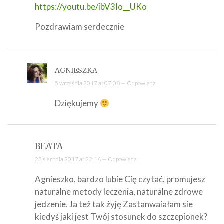
https://youtu.be/ibV3Io__UKo
Pozdrawiam serdecznie
AGNIESZKA
5 września 2017 at 07:08 —
Odpowiedz
Dziękujemy
BEATA
23 sierpnia 2017 at 22:16 —
Odpowiedz
Agnieszko, bardzo lubie Cię czytać, promujesz
naturalne metody leczenia, naturalne zdrowe
jedzenie. Ja też tak żyję Zastanwaiałam sie
kiedyś jaki jest Twój stosunek do szczepionek?