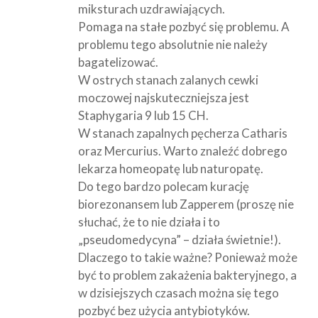
miksturach uzdrawiających.
Pomaga na stałe pozbyć się problemu. A
problemu tego absolutnie nie należy
bagatelizować.
W ostrych stanach zalanych cewki
moczowej najskuteczniejsza jest
Staphygaria 9 lub 15 CH.
W stanach zapalnych pęcherza Catharis
oraz Mercurius. Warto znaleźć dobrego
lekarza homeopatę lub naturopatę.
Do tego bardzo polecam kurację
biorezonansem lub Zapperem (proszę nie
słuchać, że to nie działa i to
„pseudomedycyna” – działa świetnie!).
Dlaczego to takie ważne? Ponieważ może
być to problem zakażenia bakteryjnego, a
w dzisiejszych czasach można się tego
pozbyć bez użycia antybiotyków.