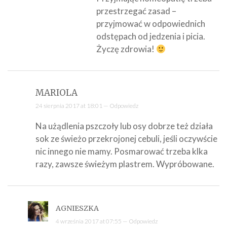
przestrzegać zasad –
przyjmować w odpowiednich
odstępach od jedzenia i picia.
Życzę zdrowia!
MARIOLA
24 sierpnia 2017 at 18:01 —
Odpowiedz
Na użądlenia pszczoły lub osy dobrze też działa
sok ze świeżo przekrojonej cebuli, jeśli oczywście
nic innego nie mamy. Posmarować trzeba klka
razy, zawsze świeżym plastrem. Wypróbowane.
AGNIESZKA
4 września 2017 at 07:55 —
Odpowiedz