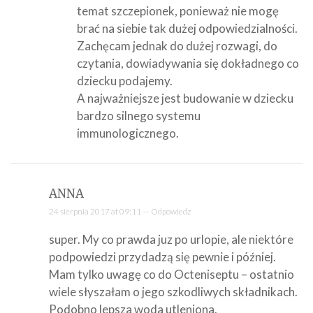
temat szczepionek, ponieważ nie mogę
brać na siebie tak dużej odpowiedzialności.
Zachęcam jednak do dużej rozwagi, do
czytania, dowiadywania się dokładnego co
dziecku podajemy.
A najważniejsze jest budowanie w dziecku
bardzo silnego systemu
immunologicznego.
ANNA
24 sierpnia 2017 at 09:11 —
Odpowiedz
super. My co prawda juz po urlopie, ale niektóre
podpowiedzi przydadzą się pewnie i później.
Mam tylko uwagę co do Octeniseptu – ostatnio
wiele słyszałam o jego szkodliwych składnikach.
Podobno lepsza woda utleniona.