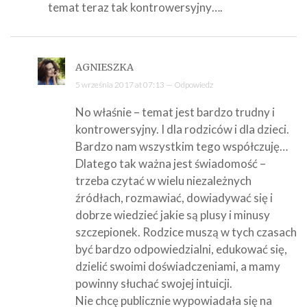
temat teraz tak kontrowersyjny….
AGNIESZKA
5 września 2017 at 07:13 —
Odpowiedz
No właśnie – temat jest bardzo trudny i
kontrowersyjny. I dla rodziców i dla dzieci.
Bardzo nam wszystkim tego współczuję…
Dlatego tak ważna jest świadomość –
trzeba czytać w wielu niezależnych
źródłach, rozmawiać, dowiadywać się i
dobrze wiedzieć jakie są plusy i minusy
szczepionek. Rodzice muszą w tych czasach
być bardzo odpowiedzialni, edukować się,
dzielić swoimi doświadczeniami, a mamy
powinny słuchać swojej intuicji.
Nie chcę publicznie wypowiadała się na