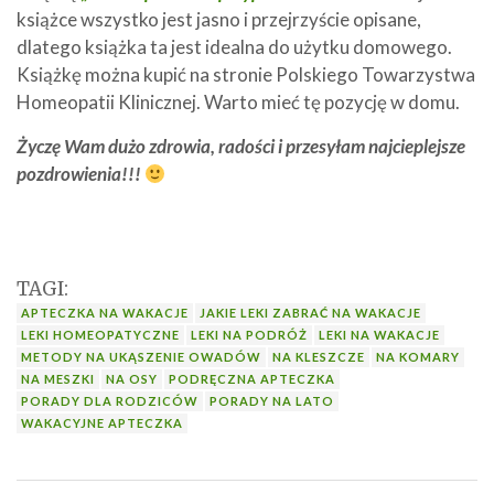
książce wszystko jest jasno i przejrzyście opisane,
dlatego książka ta jest idealna do użytku domowego.
Książkę można kupić na stronie Polskiego Towarzystwa
Homeopatii Klinicznej. Warto mieć tę pozycję w domu.
Życzę Wam dużo zdrowia, radości i przesyłam najcieplejsze
pozdrowienia!!!
TAGI:
APTECZKA NA WAKACJE
JAKIE LEKI ZABRAĆ NA WAKACJE
LEKI HOMEOPATYCZNE
LEKI NA PODRÓŻ
LEKI NA WAKACJE
METODY NA UKĄSZENIE OWADÓW
NA KLESZCZE
NA KOMARY
NA MESZKI
NA OSY
PODRĘCZNA APTECZKA
PORADY DLA RODZICÓW
PORADY NA LATO
WAKACYJNE APTECZKA