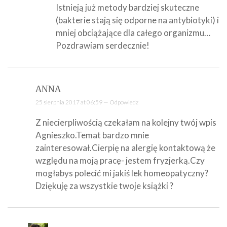
Istnieją już metody bardziej skuteczne
(bakterie stają się odporne na antybiotyki) i
mniej obciążające dla całego organizmu…
Pozdrawiam serdecznie!
ANNA
25 sierpnia 2017 at 06:59 —
Odpowiedz
Z niecierpliwością czekałam na kolejny twój wpis
Agnieszko.Temat bardzo mnie
zainteresował.Cierpię na alergię kontaktową że
względu na moją pracę- jestem fryzjerką.Czy
mogłabys polecić mi jakiś lek homeopatyczny?
Dziękuję za wszystkie twoje książki ?