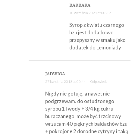
BARBARA
10 września 2021 at 00:39
Syrop z kwiatu czarnego
bzu jest dodatkowo
przepyszny w smaku jako
dodatek do Lemoniady
JADWIGA
27 kwietnia 2018 at 00:44 —
Odpowiedz
Nigdy nie gotuję, a nawet nie
podgrzewam. do ostudzonego
syropu 1 l wody + 3/4 kg cukru
buraczanego, może być trzcinowy
wrzucam 40 pięknych baldachów bzu
+ pokrojone 2 dorodne cytryny i taką