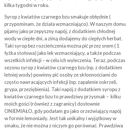
kilka tygodni w roku.
Syrop z kwiatów czarnego bzu smakuje obłędnie (
przypominam, że działa wzmacniająco). W naszym domu
pijamy jako przepyszny napój, z dodatkiem chłodnej
wody w ciepłe dni, a zimą dodajemy do ciepłych herbat.
Taki syrop bez rozcieńczenia można pić przez snem ( 1
łyżka stołowa) jako lek wzmacniający, a także podczas
wszelkich infekcji – w celu ich wyleczenia. Teraz, podczas
sezonu syrop z kwiatów czarnego bzu (np. z dodatkiem
letniej wody) powinny pić osoby ze skłonnościami do
często nawracających infekcji (np. zapalenie oskrzeli,
grypa, przeziębienia). Taki napój z dodatkiem syropu z
kwiatów czarnego bzu to prawdziwy przysmak – kilku
moich gości (również z zagranicy) dosłownie
ONIEMIAŁO, gdy podałam go jako orzeźwiający napój
w formie lemoniady. Jest tak unikalny i wyjątkowy w
smaku, że nie można z niczym go porównać. Prawdziwa