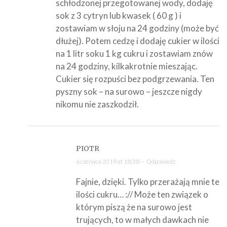
schłodzonej przegotowanej wody, dodaję
sok z 3 cytryn lub kwasek ( 60 g ) i
zostawiam w słoju na 24 godziny (może być
dłużej). Potem cedzę i dodaję cukier w ilości
na 1 litr soku 1 kg cukru i zostawiam znów
na 24 godziny, kilkakrotnie mieszając.
Cukier się rozpuści bez podgrzewania. Ten
pyszny sok – na surowo – jeszcze nigdy
nikomu nie zaszkodził.
PIOTR
6 czerwca 2019 at 18:38 —
Odpowiedz
Fajnie, dzięki. Tylko przerażają mnie te
ilości cukru… :// Może ten związek o
którym piszą że na surowo jest
trujących, to w małych dawkach nie