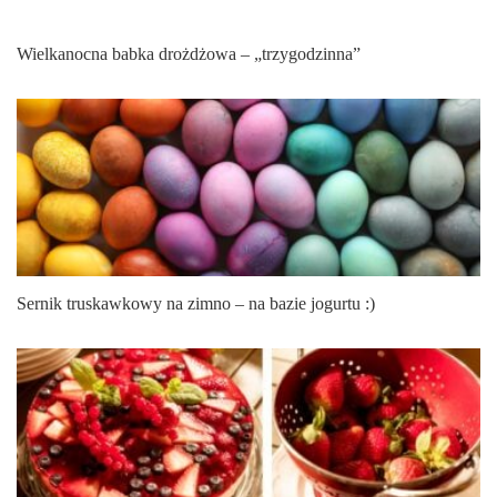
Wielkanocna babka drożdżowa – „trzygodzinna”
Sernik truskawkowy na zimno – na bazie jogurtu :)