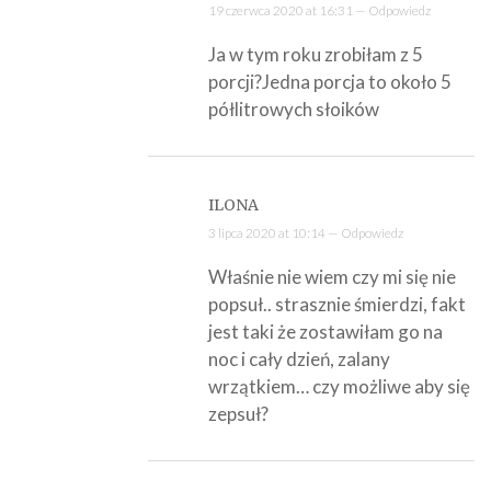
19 czerwca 2020 at 16:31 —
Odpowiedz
Ja w tym roku zrobiłam z 5
porcji?Jedna porcja to około 5
półlitrowych słoików
ILONA
3 lipca 2020 at 10:14 —
Odpowiedz
Właśnie nie wiem czy mi się nie
popsuł.. strasznie śmierdzi, fakt
jest taki że zostawiłam go na
noc i cały dzień, zalany
wrzątkiem… czy możliwe aby się
zepsuł?