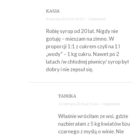
KASIA
8 czerwca 2016 at 13:29 —
Odpowiedz
Robię syrop od 20 lat. Nigdy nie
gotuję – mieszam na zimno. W
proporcji 1:1 z cukrem czyli na 1 l
„wody” – 1 kg cukru. Nawet po 2
latach /w chłodnej piwnicy/ syrop był
dobry i nie zepsuł się.
TAMIKA
11 czerwca 2016 at 21:44 —
Odpowiedz
Właśnie wróciłam ze wsi, gdzie
nazbierałam z 5 kg kwiatów bzu
czarnego z myślą o winie. Nie