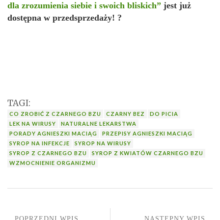
dla zrozumienia siebie i swoich bliskich”
jest już
dostępna w przedsprzedaży! ?
TAGI:
CO ZROBIĆ Z CZARNEGO BZU
CZARNY BEZ
DO PICIA
LEK NA WIRUSY
NATURALNE LEKARSTWA
PORADY AGNIESZKI MACIĄG
PRZEPISY AGNIESZKI MACIĄG
SYROP NA INFEKCJE
SYROP NA WIRUSY
SYROP Z CZARNEGO BZU
SYROP Z KWIATÓW CZARNEGO BZU
WZMOCNIENIE ORGANIZMU
POPRZEDNI WPIS
NASTĘPNY WPIS