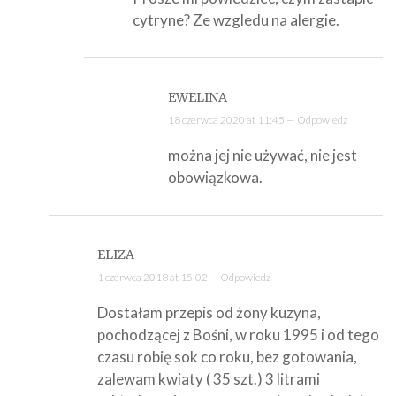
cytryne? Ze wzgledu na alergie.
EWELINA
18 czerwca 2020 at 11:45 —
Odpowiedz
można jej nie używać, nie jest
obowiązkowa.
ELIZA
1 czerwca 2018 at 15:02 —
Odpowiedz
Dostałam przepis od żony kuzyna,
pochodzącej z Bośni, w roku 1995 i od tego
czasu robię sok co roku, bez gotowania,
zalewam kwiaty ( 35 szt.) 3 litrami