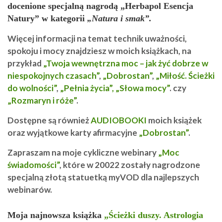
docenione specjalną nagrodą „Herbapol Esencja
Natury” w kategorii
„Natura i smak”.
Więcej informacji na temat technik uważności,
spokoju i mocy znajdziesz w moich książkach, na
przykład
„Twoja wewnętrzna moc – jak żyć dobrze w
niespokojnych czasach”
,
„Dobrostan”
,
„Miłość. Ścieżki
do wolności”
,
„Pełnia życia”,
„Słowa mocy”
. czy
„Rozmaryn i róże”
.
Dostępne są również
AUDIOBOOKI
moich książek
oraz wyjątkowe karty afirmacyjne
„Dobrostan”
.
Zapraszam na moje cykliczne webinary
„Moc
świadomości”
, które w 20022 zostały nagrodzone
specjalną złotą statuetką myVOD dla najlepszych
webinarów.
Moja najnowsza książka
„Ścieżki duszy. Astrologia