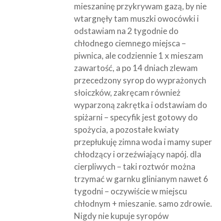
mieszaninę przykrywam gazą, by nie
wtargnęły tam muszki owocówki i
odstawiam na 2 tygodnie do
chłodnego ciemnego miejsca –
piwnica, ale codziennie 1 x mieszam
zawartość, a po 14 dniach zlewam
przecedzony syrop do wyprażonych
słoiczków, zakręcam również
wyparzoną zakrętka i odstawiam do
spiżarni – specyfik jest gotowy do
spożycia, a pozostałe kwiaty
przepłukuję zimna woda i mamy super
chłodzący i orzeźwiający napój. dla
cierpliwych – taki roztwór można
trzymać w garnku glinianym nawet 6
tygodni – oczywiście w miejscu
chłodnym + mieszanie. samo zdrowie.
Nigdy nie kupuje syropów