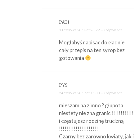
PATI
11 czerwca 2016 at 23:22 —
Odpowiedz
Mogłabyś napisac dokładnie
cały przepis na ten syrop bez
gotowania
PYS
24 czerwca 2017 at 11:33 —
Odpowiedz
mieszam na zimno ? głupota
niestety nie zna granic !!!!!!!!!!!!
i częstujesz rodzinę trucizną
!!!!!!!!!!!!!!!!!!!!!
Czarny bez zarówno kwiaty, jak i