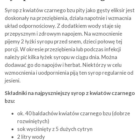
Syrop z kwiatów czarnego bzu pity jako gęsty eliksir jest
doskonały na przeziębienia, działa napotnie i wzmacnia
układ odpornościowy. Z dodatkiem wody staje się
przepysznym i zdrowym napojem. Na wzmocnienie
pijemy 2 łyżki syropu przed snem, dzieci połowę tej
porcji. W okresie przeziębienia lub podczas infekcji
należy pić kilka łyżek syropu w ciągu dnia. Można
dodawać go do napojów i herbat. Niektórzy w celu
wzmocnienia i uodpornienia piją ten syrop regularnie od
jesieni.
Składniki na najpyszniejszy syrop z kwiatów czarnego
bzu:
ok. 40 baldachów kwiatów czarnego bzu (dobrze
rozwiniętych)
sok wyciśnięty z 5 dużych cytryn
2 litry wody