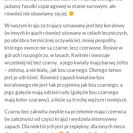
jadamy fasolki szparagowej w stanie surowym, ale
również nie obawiamy się jej.
W naszym kraju za trujący uznawany jest bez koralowy
(w innych krajach również używany w celach leczniczych,
po obróbce termicznej oczywiście), mniej pospolity,
którego owoce nie są czarne, lecz czerwone. Rośnie w
górach i na pogórzu, w lasach. Kwitnie i owocuje
wcześniej niż bez czarny, a jego kwiaty mają barwę żółto
– zieloną, a nie białą, jak bzu czarnego. Dlatego łatwo
jest je odróżnić. Również zapach kwiatów bzu
koralowego nie jest tak przyjemny jak bzu czarnego, a
jego gałęzie mają odcień rudy (gałęzie bzu czarnego
mają kolor szarawy), a liście są trochę węższe i mniejsze.
Czarny bez zakwita zwykle na przełomie maja i czerwca
(w zależności od części kraju) i wydziela intensywny
zapach. Dla niektórych jest przepiękny, dla innych nieco