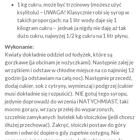
1 kg cukru, może być trzcinowy (możesz użyć
ksylitolu) – UWAGA! Klasycznie robi się syrop w
takich proporcjach: na 1 litr wody daje się 1
kilogram cukru – jednak ja nigdy nie daję aż tak
dużo cukru, najwyżej 1/2 kg cukru na 1 litr płynu.
Wykonanie:
Kwiaty dokładnie oddziel od łodyżek, które są
gorzkawe (ja obcinam je nożyczkami). Następnie zalej je
wrzątkiem i odstaw w chłodne miejsce na co najmniej 12
godzin (ja odstawiam na całą noc). Następnie przecedź,
dodaj cukier, sok z cytryny, wymieszaj i podgrzej (cukier
musi dokładnie się rozpuścić). NIE gotuj tego syropu,
jedynie doprowadź do wrzenia i NATYCHMIAST, taki
mocno gorący, wrzący przelej do wyparzonych,
szczelnie zamykanych butelek lub słoiczków (jeśli chcesz
dłużej przechować). Zakręć, słoiczki postaw do góry
dnem i odwróć dopiero gdy zupełnie ostygną. Nie