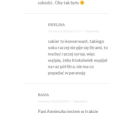
szkodzi.. Oby tak było
EWELINA
18 czerwca 2020 at 11:47 —
Odpowiedz
cukier to konserwant, takiego
soku raczej nie pije się litrami, to
ma być raczej syrop, więc
wątpię, żeby ktokolwiek wypijał
na raz pół litra, nie ma co
popadać w paranoję
BASIA
3 czerwca 2020 at 08:39 —
Odpowiedz
Pani Agnieszko jestem w trakcie