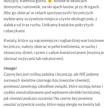
duszący. Kwestia gustu.
Rośnie w okolicach
domostw, rumowisk, na skrajach lasów, przy drogach.
Aby go zbierać w celach spożywczych i leczniczych
wybieramy oczywiście miejsca czyste ekologicznie, z
daleka od tras ruchu. Unikamy kwiatów pokrytych
robaczkami.
Kwiaty, które są najcenniejsze i najbardziej wartościowe
leczniczo, należy zbierać w pełni kwitnienia, w suchy i
słoneczny dzień, razem z całym kwiatostanem (można je
obcinać nożycami lub sekatorem).
Uwaga!
Czarny bez jest rośliną jadalną i leczniczą, ale NIE jadamy
surowych kwiatów czarnego bzu (owoców również),
ponieważ zawierają szkodliwe związki, które zostają łatwo i
szybko zneutralizowane pod wpływem obróbki termicznej,
jak również podczas suszenia! Na czarny bez powinny
uważać oczywiście osoby, które mają alergię na kwiaty lub