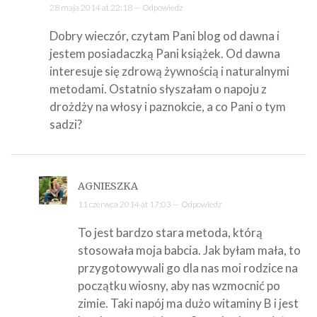
28 maja 2014 at 22:18 —
Odpowiedz
Dobry wieczór, czytam Pani blog od dawna i
jestem posiadaczką Pani książek. Od dawna
interesuje się zdrową żywnością i naturalnymi
metodami. Ostatnio słyszałam o napoju z
drożdży na włosy i paznokcie, a co Pani o tym
sadzi?
AGNIESZKA
11 czerwca 2014 at 17:03 —
Odpowiedz
To jest bardzo stara metoda, którą
stosowała moja babcia. Jak byłam mała, to
przygotowywali go dla nas moi rodzice na
początku wiosny, aby nas wzmocnić po
zimie. Taki napój ma dużo witaminy B i jest