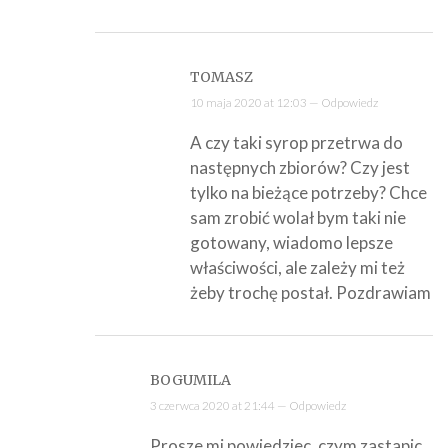
TOMASZ
10 maja 2020 at 12:03 —
Odpowiedz
A czy taki syrop przetrwa do
następnych zbiorów? Czy jest
tylko na bieżące potrzeby? Chce
sam zrobić wolał bym taki nie
gotowany, wiadomo lepsze
właściwości, ale zależy mi też
żeby trochę postał. Pozdrawiam
BOGUMILA
3 czerwca 2020 at 21:44 —
Odpowiedz
Prosze mi powiedziec, czym zastapic