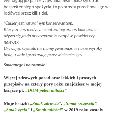
wymagają już pasteryzowania. Jeśli robisz syrop do
bezpośredniego spożycia, to po prostu przechowuj go w
lodówce przez kilka dni.
*Cukier jest naturalnym konserwantem.
Klasycznie w medycynie naturalnej oraz w kulinariach
używa się go do przyrządzania syropów, powideł czy
nalewek.
Używając ksylitolu nie mamy gwarancji, że nasze wyroby
będą trwałe i przetrwają przez wiele miesięcy.
Smacznego i na zdrowie!
Więcej zdrowych porad oraz lekkich i prostych
przepisów na cztery pory roku znajdziesz w mojej
książce pt.
„DOM pełen miłości”.
Moje książki
„Smak zdrowia”
,
„Smak szczęścia”
,
„Smak życia”
i
„Smak miłości”
w 2019 roku zostały