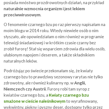
posiada mnóstwo prozdrowotnych działań, na przykład
naturalnie wzmocnia organizm i jest lekiem
przeciwwirusowym
.
O fenomenie czarnego bzu po raz pierwszy napisałam na
moim blogu w 2014 roku. Wtedy niewiele osób o nim
słyszało, ale opowiedziałam o nim również w programie
telewizji śniadaniowej i w krótkim czasie czarny bez
zrobił furorę! Stał się wsparciem zdrowia dla wielu osób,
ulubionym napojem i deserem, a także składnikiem
naturalnych leków.
Podróżując po świecie przekonałam się, że kwiaty
czarnego bzu to prawdziwy sezonowy rarytas nie tylko
zdrowotny, ale również kulinarny np. w
Anglii,
Niemczech czy Austrii
. Furorę robi tam syrop z
kwiatów czarnego bzu, a
Kwiaty czarnego bzu
smażone w cieście naleśnikowym
to wyrafinowany,
wykwintny, piękny i pyszny deser, dostępny tylko przez