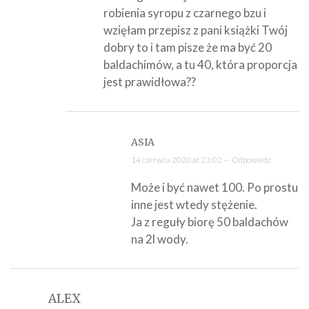
robienia syropu z czarnego bzu i
wzięłam przepisz z pani książki Twój
dobry to i tam pisze że ma być 20
baldachimów, a tu 40, która proporcja
jest prawidłowa??
ASIA
14 czerwca 2020 at 23:02 —
Odpowiedz
Może i być nawet 100. Po prostu
inne jest wtedy stężenie.
Ja z reguły biorę 50 baldachów
na 2l wody.
ALEX