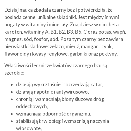
Dzisiaj nauka zbadała czarny bez i potwierdziła, że
posiada cenne, unikalne składniki. Jest między innymi
bogaty w witaminy i minerały. Znajdziesz w nim: beta
karoten, witaminy A, B1, B2, B3, B6, C oraz potas, wapń,
magnez, sód, fosfor, sód. Poza tym czarny bez zawiera
pierwiastki śladowe: żelazo, miedź, mangan i cynk,
flawonoidy i kwasy fenylowe, garbniki oraz pektyny.
Właściwości lecznicze kwiatów czarnego bzu są
szerokie:
działają wykrztuśnie i rozrzedzają katar,
działają napotnie i antywirusowo,
chronią i wzmacniają błony śluzowe dróg
oddechowych,
wzmacniają odporność organizmu,
stabilizują krwiobieg i wzmacniają naczynia
włosowate,