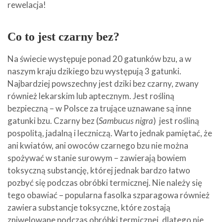
rewelacja!
Co to jest czarny bez?
Na świecie występuje ponad 20 gatunków bzu, a w
naszym kraju dzikiego bzu występują 3 gatunki.
Najbardziej powszechny jest dziki bez czarny, zwany
również lekarskim lub aptecznym. Jest rośliną
bezpieczną – w Polsce za trujące uznawane są inne
gatunki bzu. Czarny bez (
Sambucus nigra
) jest rośliną
pospolitą, jadalną i leczniczą. Warto jednak pamiętać, że
ani kwiatów, ani owoców czarnego bzu nie można
spożywać w stanie surowym – zawierają bowiem
toksyczną substancję, której jednak bardzo łatwo
pozbyć się podczas obróbki termicznej. Nie należy się
tego obawiać – popularna fasolka szparagowa również
zawiera substancje toksyczne, które zostają
zniwelowane podczas obróbki termicznej, dlatego nie