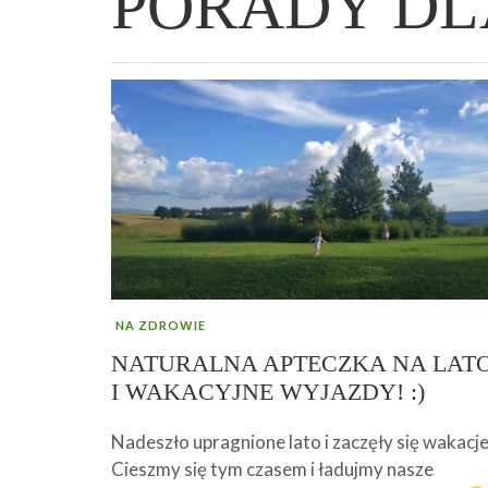
PORADY DL
WIELKANOCNA BABKA DROŻDŻOWA –
„PRZEMIANA” PODRÓŻ DO SIŁY I
GENIALNY ZAKWAS Z BURAKÓW DOMOW
AFIRMACJE – TWORZENIE DOBREGO
„TRZYGODZINNA”
WOLNOŚCI :)
ROBOTY – WZMACNIA KREW I ODPORNO
ŻYCIA!
NA ZDROWIE
NATURALNA APTECZKA NA LAT
I WAKACYJNE WYJAZDY! :)
Nadeszło upragnione lato i zaczęły się wakacje
Cieszmy się tym czasem i ładujmy nasze