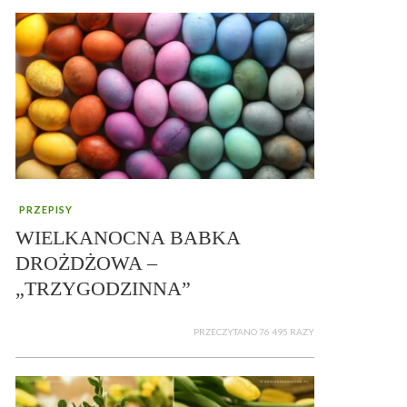
PRZEPISY
WIELKANOCNA BABKA
DROŻDŻOWA –
„TRZYGODZINNA”
PRZECZYTANO 76 495 RAZY