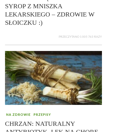
SYROP Z MNISZKA
LEKARSKIEGO – ZDROWIE W
SŁOICZKU :)
PRZECZYTANO 1 005 763 RAZY
NA ZDROWIE
PRZEPISY
CHRZAN: NATURALNY
ANTYBIOTYK, LEK NA CHORE