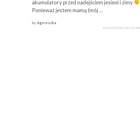
akumulatory przed nadejściem jesieni i zimy
Ponieważ jestem mamą (mój …
by
Agnieszka
PRZECZYTANO 60 615 R