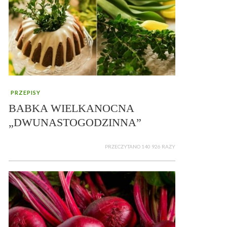
PRZEPISY
BABKA WIELKANOCNA
„DWUNASTOGODZINNA”
PRZECZYTANO 140 926 RAZY