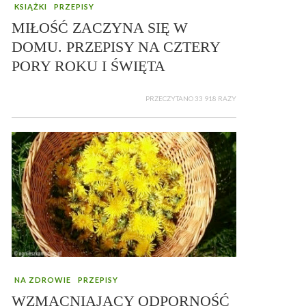
KSIĄŻKI
PRZEPISY
MIŁOŚĆ ZACZYNA SIĘ W
DOMU. PRZEPISY NA CZTERY
PORY ROKU I ŚWIĘTA
PRZECZYTANO 33 918 RAZY
NA ZDROWIE
PRZEPISY
WZMACNIAJĄCY ODPORNOŚĆ