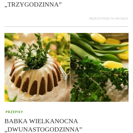
„TRZYGODZINNA”
PRZECZYTANO 76 495 RAZY
PRZEPISY
BABKA WIELKANOCNA
„DWUNASTOGODZINNA”