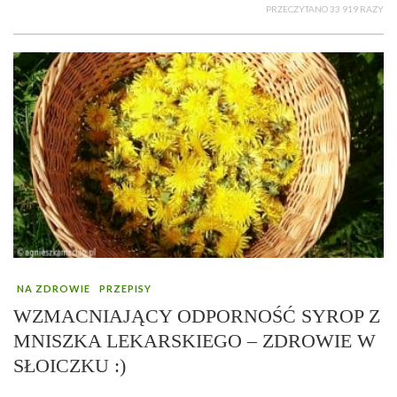
PRZECZYTANO 33 919 RAZY
NA ZDROWIE
PRZEPISY
WZMACNIAJĄCY ODPORNOŚĆ SYROP Z
MNISZKA LEKARSKIEGO – ZDROWIE W
SŁOICZKU :)