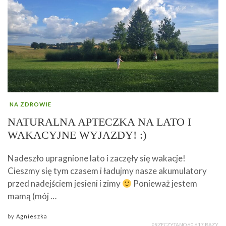
NA ZDROWIE
NATURALNA APTECZKA NA LATO I
WAKACYJNE WYJAZDY! :)
Nadeszło upragnione lato i zaczęły się wakacje!
Cieszmy się tym czasem i ładujmy nasze akumulatory
przed nadejściem jesieni i zimy
Ponieważ jestem
mamą (mój …
by
Agnieszka
PRZECZYTANO 60 617 RAZY