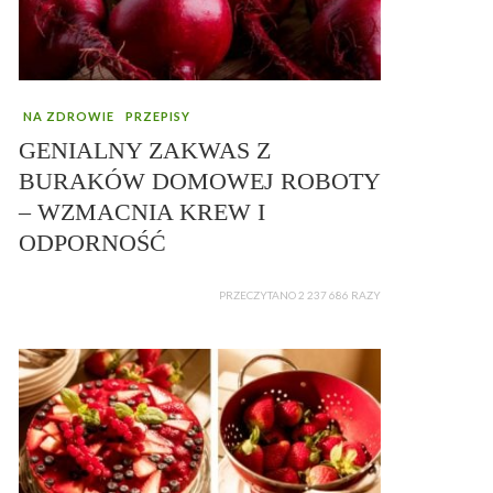
NA ZDROWIE
PRZEPISY
GENIALNY ZAKWAS Z
BURAKÓW DOMOWEJ ROBOTY
– WZMACNIA KREW I
ODPORNOŚĆ
PRZECZYTANO 2 237 686 RAZY