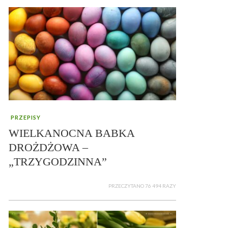
PRZEPISY
WIELKANOCNA BABKA
DROŻDŻOWA –
„TRZYGODZINNA”
PRZECZYTANO 76 494 RAZY