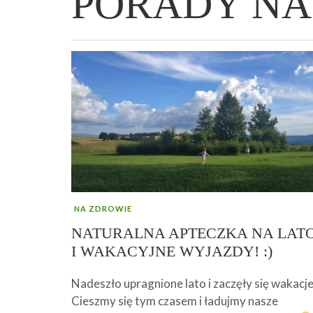
PORADY NA
WIELKANOCNA BABKA DROŻDŻOWA –
„PRZEMIANA” PODRÓŻ DO SIŁY I
GENIALNY ZAKWAS Z BURAKÓW DOMOW
AFIRMACJE – TWORZENIE DOBREGO
„TRZYGODZINNA”
WOLNOŚCI :)
ROBOTY – WZMACNIA KREW I ODPORNO
ŻYCIA!
NA ZDROWIE
NATURALNA APTECZKA NA LAT
I WAKACYJNE WYJAZDY! :)
Nadeszło upragnione lato i zaczęły się wakacje
Cieszmy się tym czasem i ładujmy nasze