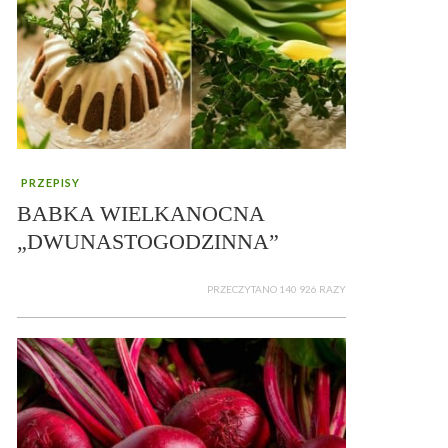
PRZEPISY
BABKA WIELKANOCNA
„DWUNASTOGODZINNA”
PRZECZYTANO 140 926 RAZY