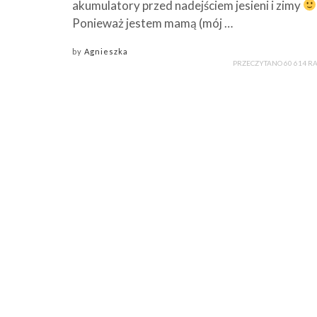
akumulatory przed nadejściem jesieni i zimy
Ponieważ jestem mamą (mój …
by
Agnieszka
PRZECZYTANO 60 614 R