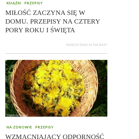
KSIĄŻKI
PRZEPISY
MIŁOŚĆ ZACZYNA SIĘ W
DOMU. PRZEPISY NA CZTERY
PORY ROKU I ŚWIĘTA
PRZECZYTANO 33 918 RAZY
NA ZDROWIE
PRZEPISY
WZMACNIAJĄCY ODPORNOŚĆ