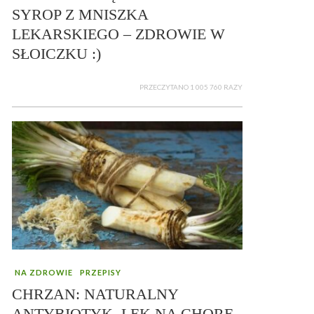
SYROP Z MNISZKA
LEKARSKIEGO – ZDROWIE W
SŁOICZKU :)
PRZECZYTANO 1 005 760 RAZY
NA ZDROWIE
PRZEPISY
CHRZAN: NATURALNY
ANTYBIOTYK, LEK NA CHORE