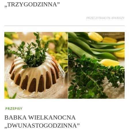
„TRZYGODZINNA”
PRZECZYTANO 76 494 RAZY
PRZEPISY
BABKA WIELKANOCNA
„DWUNASTOGODZINNA”