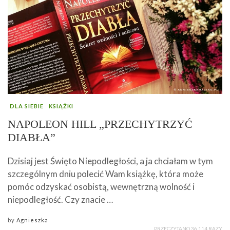
DLA SIEBIE
KSIĄŻKI
NAPOLEON HILL „PRZECHYTRZYĆ
DIABŁA”
Dzisiaj jest Święto Niepodległości, a ja chciałam w tym
szczególnym dniu polecić Wam książkę, która może
pomóc odzyskać osobistą, wewnętrzną wolność i
niepodległość. Czy znacie …
by
Agnieszka
PRZECZYTANO 36 114 RAZY