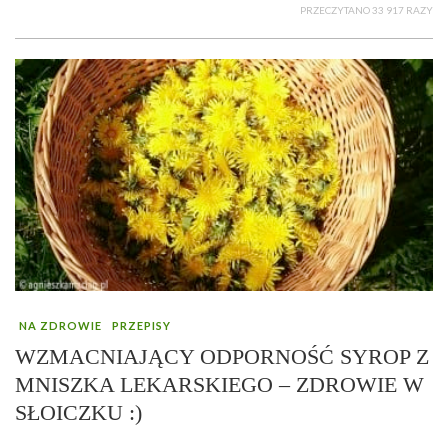
PRZECZYTANO 33 917 RAZY
NA ZDROWIE
PRZEPISY
WZMACNIAJĄCY ODPORNOŚĆ SYROP Z
MNISZKA LEKARSKIEGO – ZDROWIE W
SŁOICZKU :)