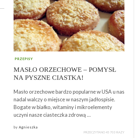
PRZEPISY
MASŁO ORZECHOWE – POMYSŁ
NA PYSZNE CIASTKA!
Masło orzechowe bardzo popularne w USA u nas
nadal walczy o miejsce w naszym jadłospisie.
Bogate w białko, witaminy i mikroelementy
uczyni nasze ciasteczka zdrową …
by
Agnieszka
PRZECZYTANO 45 703 RAZY