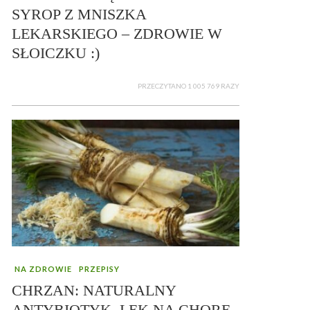
SYROP Z MNISZKA
LEKARSKIEGO – ZDROWIE W
SŁOICZKU :)
PRZECZYTANO 1 005 769 RAZY
NA ZDROWIE
PRZEPISY
CHRZAN: NATURALNY
ANTYBIOTYK, LEK NA CHORE