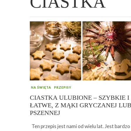
CIASTKA
WIELKANOCNA BABKA DROŻDŻOWA –
„PRZEMIANA” PODRÓŻ DO SIŁY I
GENIALNY ZAKWAS Z BURAKÓW DOMOW
AFIRMACJE – TWORZENIE DOBREGO
„TRZYGODZINNA”
WOLNOŚCI :)
ROBOTY – WZMACNIA KREW I ODPORNO
ŻYCIA!
NA ŚWIĘTA
PRZEPISY
CIASTKA ULUBIONE – SZYBKIE I
ŁATWE, Z MĄKI GRYCZANEJ LU
PSZENNEJ
Ten przepis jest nami od wielu lat. Jest bardzo