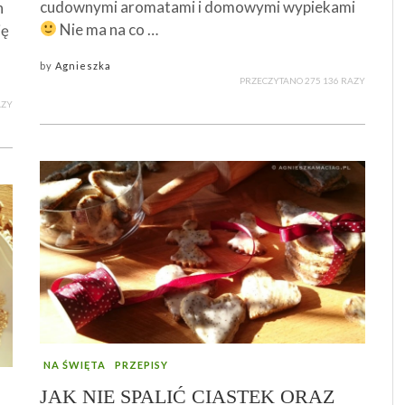
cudownymi aromatami i domowymi wypiekami
h
Nie ma na co …
ię
by
Agnieszka
PRZECZYTANO 275 136 RAZY
AZY
NA ŚWIĘTA
PRZEPISY
JAK NIE SPALIĆ CIASTEK ORAZ