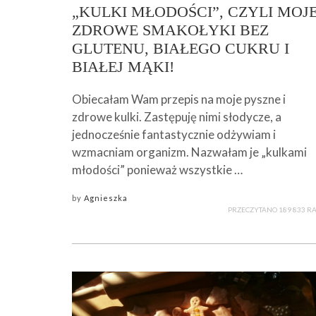
„KULKI MŁODOŚCI”, CZYLI MOJ
ZDROWE SMAKOŁYKI BEZ
GLUTENU, BIAŁEGO CUKRU I
BIAŁEJ MĄKI!
Obiecałam Wam przepis na moje pyszne i
zdrowe kulki. Zastępuję nimi słodycze, a
jednocześnie fantastycznie odżywiam i
wzmacniam organizm. Nazwałam je „kulkami
młodości” ponieważ wszystkie …
by
Agnieszka
PRZECZYTANO 189 833 R