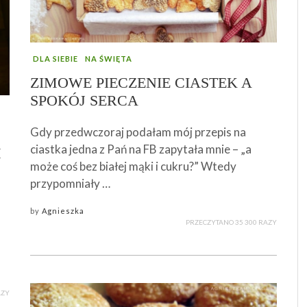
DLA SIEBIE
NA ŚWIĘTA
ZIMOWE PIECZENIE CIASTEK A
SPOKÓJ SERCA
Gdy przedwczoraj podałam mój przepis na
ciastka jedna z Pań na FB zapytała mnie – „a
M
może coś bez białej mąki i cukru?” Wtedy
przypomniały …
by
Agnieszka
PRZECZYTANO 35 300 RAZY
AZY