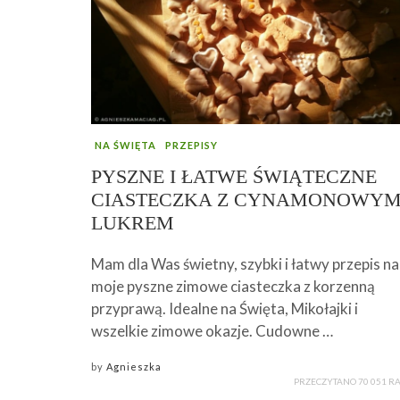
NA ŚWIĘTA
PRZEPISY
PYSZNE I ŁATWE ŚWIĄTECZNE
CIASTECZKA Z CYNAMONOWY
LUKREM
Mam dla Was świetny, szybki i łatwy przepis na
moje pyszne zimowe ciasteczka z korzenną
przyprawą. Idealne na Święta, Mikołajki i
wszelkie zimowe okazje. Cudowne …
by
Agnieszka
PRZECZYTANO 70 051 R