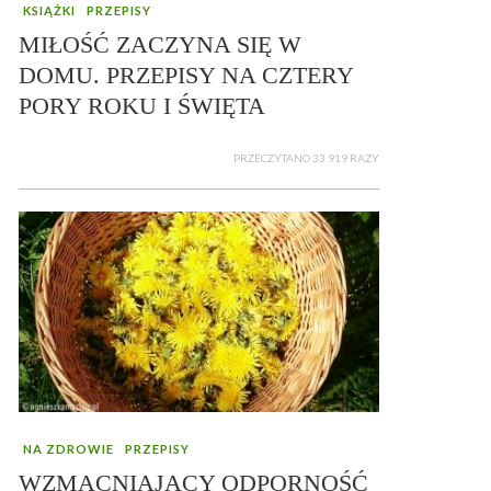
KSIĄŻKI
PRZEPISY
MIŁOŚĆ ZACZYNA SIĘ W
DOMU. PRZEPISY NA CZTERY
PORY ROKU I ŚWIĘTA
PRZECZYTANO 33 919 RAZY
NA ZDROWIE
PRZEPISY
WZMACNIAJĄCY ODPORNOŚĆ