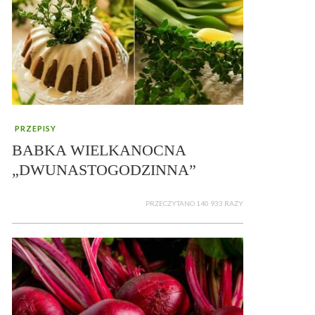
PRZEPISY
BABKA WIELKANOCNA
„DWUNASTOGODZINNA”
PRZECZYTANO 140 933 RAZY