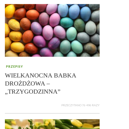
PRZEPISY
WIELKANOCNA BABKA
DROŻDŻOWA –
„TRZYGODZINNA”
PRZECZYTANO 76 496 RAZY