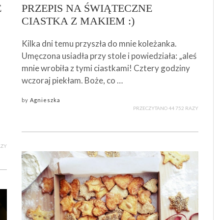
E
PRZEPIS NA ŚWIĄTECZNE
CIASTKA Z MAKIEM :)
Kilka dni temu przyszła do mnie koleżanka.
Umęczona usiadła przy stole i powiedziała: „aleś
mnie wrobiła z tymi ciastkami! Cztery godziny
wczoraj piekłam. Boże, co …
by
Agnieszka
PRZECZYTANO 44 752 RAZY
AZY