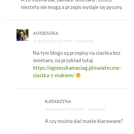
niestety nie mogą a przepis wydaje się pyszny.
AGNIESZKA
14 grudnia 2019 at 19:48 —
Odpowiedz
Na tym blogu są przepisy na ciastka bez
śmietany, na przykład tutaj
https://agnieszkamaciag.pl/swiateczne-
ciastka-z-makiem/
KATARZYNA
15 grudnia 2019 at 01:00 —
Odpowiedz
A czy można dać masło klarowane?