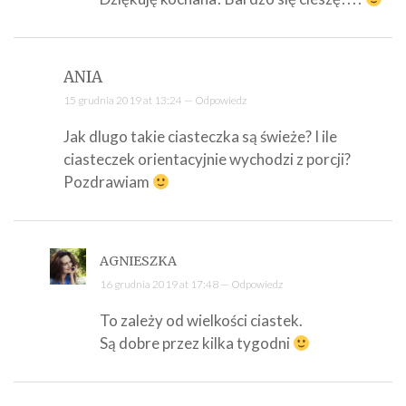
ANIA
15 grudnia 2019 at 13:24 —
Odpowiedz
Jak dlugo takie ciasteczka są świeże? I ile
ciasteczek orientacyjnie wychodzi z porcji?
Pozdrawiam
AGNIESZKA
16 grudnia 2019 at 17:48 —
Odpowiedz
To zależy od wielkości ciastek.
Są dobre przez kilka tygodni