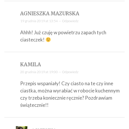
AGNIESZKA MAZURSKA
19 grudnia 2019 at 13:54 —
Odpowiedz
Ahhh! Już czuję w powietrzu zapach tych
ciasteczek!
KAMILA
20 grudnia 2019 at 19:00 —
Odpowiedz
Przepis wspaniały! Czy ciasto na te czy inne
ciastka, można wyrabiać w robocie kuchennym
czy trzeba koniecznie ręcznie? Pozdrawiam
świątecznie!!