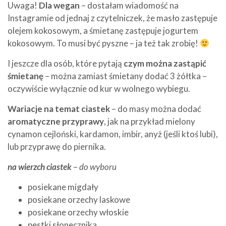
Uwaga!
Dla wegan
– dostałam wiadomość na
Instagramie od jednaj z czytelniczek, że masło zastępuje
olejem kokosowym, a śmietanę zastępuje jogurtem
kokosowym. To musi być pyszne – ja też tak zrobię!
I jeszcze dla osób, które pytają
czym można zastąpić
śmietanę
– można zamiast śmietany dodać 3 żółtka –
oczywiście wyłącznie od kur w wolnego wybiegu.
Wariacje na temat ciastek
– do masy można dodać
aromatyczne przyprawy
, jak na przykład mielony
cynamon cejloński, kardamon, imbir, anyż (jeśli ktoś lubi),
lub przyprawę do piernika.
na wierzch ciastek
–
do wyboru
posiekane migdały
posiekane orzechy laskowe
posiekane orzechy włoskie
pestki słonecznika