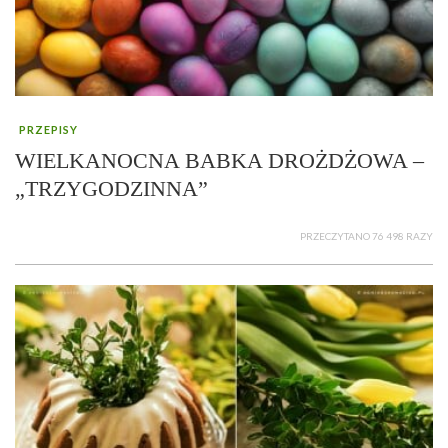
PRZEPISY
WIELKANOCNA BABKA DROŻDŻOWA –
„TRZYGODZINNA”
PRZECZYTANO 76 498 RAZY