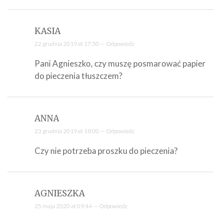
KASIA
22 grudnia 2019 at 17:50 —
Odpowiedz
Pani Agnieszko, czy muszę posmarować papier
do pieczenia tłuszczem?
ANNA
23 grudnia 2019 at 18:00 —
Odpowiedz
Czy nie potrzeba proszku do pieczenia?
AGNIESZKA
25 maja 2020 at 09:44 —
Odpowiedz