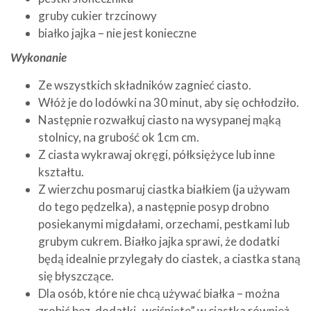
gruby cukier trzcinowy
białko jajka – nie jest konieczne
Wykonanie
Ze wszystkich składników zagnieć ciasto.
Włóż je do lodówki na 30 minut, aby się ochłodziło.
Następnie rozwałkuj ciasto na wysypanej mąką
stolnicy, na grubość ok 1cm cm.
Z ciasta wykrawaj okręgi, półksiężyce lub inne
kształtu.
Z wierzchu posmaruj ciastka białkiem (ja używam
do tego pędzelka), a następnie posyp drobno
posiekanymi migdałami, orzechami, pestkami lub
grubym cukrem. Białko jajka sprawi, że dodatki
będą idealnie przylegały do ciastek, a ciastka staną
się błyszczące.
Dla osób, które nie chcą używać białka – można
zrobić bez, dodatki „wciśnięte” w ciastka również