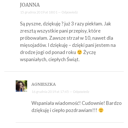
JOANNA
15 grudnia 2019 at 18:01 —
Odpowiedz
Są pyszne, dziękuję ? już 3 razy piekłam. Jak
zresztą wszystkie pani przepisy, które
próbowałam. Zawsze strzał w 10, nawet dla
mięsojadów. I dziękuję – dzięki pani jestem na
drodze jogi od ponad roku
Życzę
wspaniałych, ciepłych Świąt.
AGNIESZKA
16 grudnia 2019 at 17:45 —
Odpowiedz
Wspaniała wiadomość! Cudownie! Bardzo
dziękuję i ciepło pozdrawiam!!!