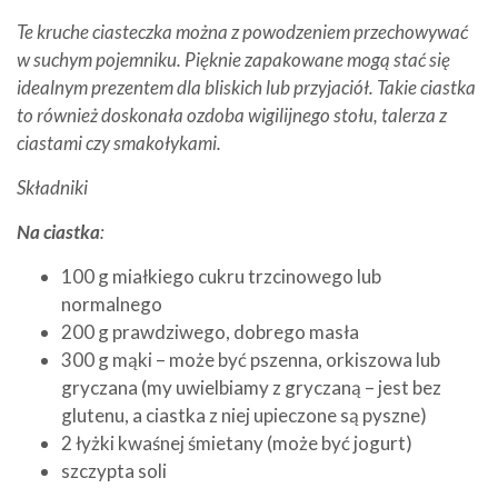
Te kruche ciasteczka można z powodzeniem przechowywać
w suchym pojemniku. Pięknie zapakowane mogą stać się
idealnym prezentem dla bliskich lub przyjaciół. Takie ciastka
to również doskonała ozdoba wigilijnego stołu, talerza z
ciastami czy smakołykami.
Składniki
Na ciastka
:
100 g miałkiego cukru trzcinowego lub
normalnego
200 g prawdziwego, dobrego masła
300 g mąki – może być pszenna, orkiszowa lub
gryczana (my uwielbiamy z gryczaną – jest bez
glutenu, a ciastka z niej upieczone są pyszne)
2 łyżki kwaśnej śmietany (może być jogurt)
szczypta soli