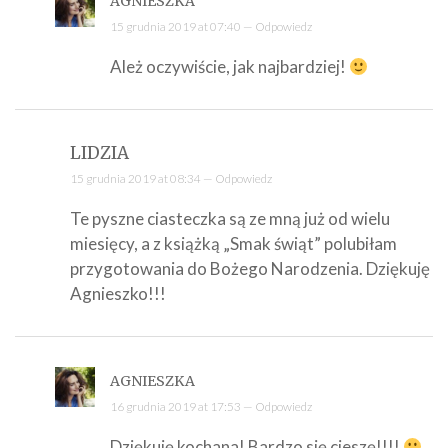
AGNIESZKA
15 grudnia 2019 at 07:40 —
Odpowiedz
Ależ oczywiście, jak najbardziej!
LIDZIA
15 grudnia 2019 at 08:34 —
Odpowiedz
Te pyszne ciasteczka są ze mną już od wielu
miesięcy, a z książką „Smak świąt” polubiłam
przygotowania do Bożego Narodzenia. Dziękuję
Agnieszko!!!
AGNIESZKA
16 grudnia 2019 at 17:53 —
Odpowiedz
Dziękuję kochana! Bardzo się cieszę!!!!