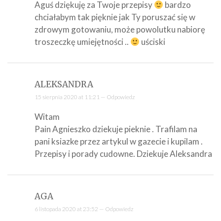
Aguś dziękuję za Twoje przepisy
bardzo
chciałabym tak pięknie jak Ty poruszać się w
zdrowym gotowaniu, może powolutku nabiorę
troszeczkę umiejętności ..
uściski
ALEKSANDRA
15 sierpnia 2020 at 11:21 —
Odpowiedz
Witam
Pain Agnieszko dziekuje pieknie . Trafilam na
pani ksiazke przez artykul w gazecie i kupilam .
Przepisy i porady cudowne. Dziekuje Aleksandra
AGA
6 listopada 2020 at 23:52 —
Odpowiedz