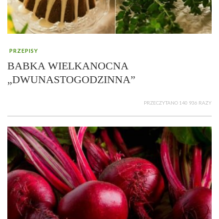
PRZEPISY
BABKA WIELKANOCNA
„DWUNASTOGODZINNA”
PRZECZYTANO 140 936 RAZY