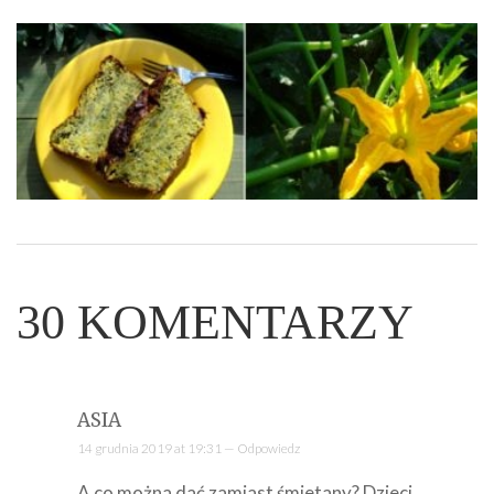
30
KOMENTARZY
ASIA
14 grudnia 2019 at 19:31 —
Odpowiedz
A co można dać zamiast śmietany? Dzieci