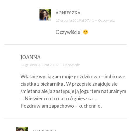
AGNIESZKA
15 grudnia 2019 at 07:41 —
Odpowiedz
Oczywiście!
JOANNA
14 grudnia 2019 at 23:37 —
Odpowiedz
Właśnie wyciągam moje goździkowo – imbirowe
ciastka z piekarnika . W przepisie znajduje sie
śmietana ale ja zastępuje ją jogurtem naturalnym
… Nie wiem co to na to Agnieszka …
Pozdrawiam zapachowo – kuchennie .