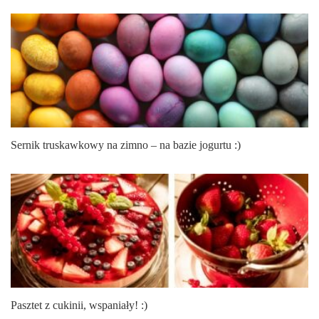
Sernik truskawkowy na zimno – na bazie jogurtu :)
Pasztet z cukinii, wspaniały! :)