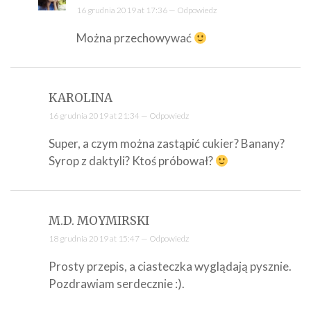
16 grudnia 2019 at 17:36 —
Odpowiedz
Można przechowywać
KAROLINA
16 grudnia 2019 at 21:34 —
Odpowiedz
Super, a czym można zastąpić cukier? Banany?
Syrop z daktyli? Ktoś próbował?
M.D. MOYMIRSKI
18 grudnia 2019 at 15:47 —
Odpowiedz
Prosty przepis, a ciasteczka wyglądają pysznie.
Pozdrawiam serdecznie :).