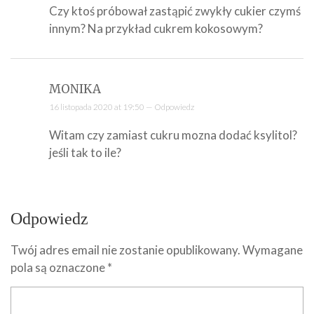
Czy ktoś próbował zastąpić zwykły cukier czymś
innym? Na przykład cukrem kokosowym?
MONIKA
16 listopada 2020 at 19:50 —
Odpowiedz
Witam czy zamiast cukru mozna dodać ksylitol?
jeśli tak to ile?
Odpowiedz
Twój adres email nie zostanie opublikowany.
Wymagane
pola są oznaczone
*