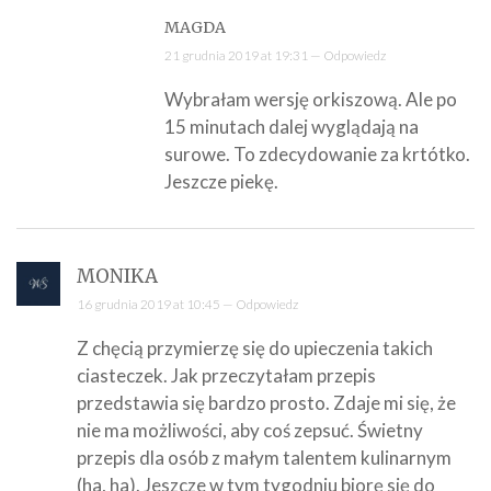
MAGDA
21 grudnia 2019 at 19:31 —
Odpowiedz
Wybrałam wersję orkiszową. Ale po
15 minutach dalej wyglądają na
surowe. To zdecydowanie za krtótko.
Jeszcze piekę.
MONIKA
16 grudnia 2019 at 10:45 —
Odpowiedz
Z chęcią przymierzę się do upieczenia takich
ciasteczek. Jak przeczytałam przepis
przedstawia się bardzo prosto. Zdaje mi się, że
nie ma możliwości, aby coś zepsuć. Świetny
przepis dla osób z małym talentem kulinarnym
(ha, ha). Jeszcze w tym tygodniu biorę się do