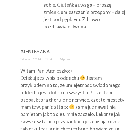
sobie. Ciuteńka uwaga – proszę
zmienić umieszczenie przepony – dalej
jest pod pępkiem. Zdrowo
pozdrawiam. Iwona
AGNIESZKA
24 maja 2014 at 23:48 —
Odpowiedz
Witam Pani Agnieszko:)
Dziekuje za wpis o oddechu
Jestem
przykladem na to, ze umiejetnasc swiadomego
oddechu jest dobra na wszystko !!! Jestem
osoba, ktora choruje ne nerwice, czesto niestety
mam tzw. panic attack
sama juz nawet nie
pamietam jak to sie u mnie zaczelo. Lekarze jak
zawsze w takich przypadkach przepisuja rozne
tabletki, lecz ja nie chce ich brac, bo wiem ze sa