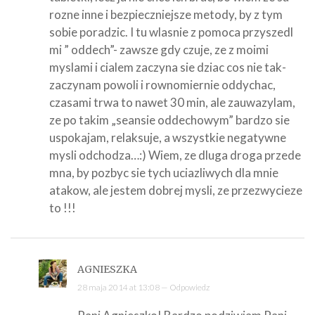
rozne inne i bezpieczniejsze metody, by z tym
sobie poradzic. I tu wlasnie z pomoca przyszedl
mi ” oddech”- zawsze gdy czuje, ze z moimi
myslami i cialem zaczyna sie dziac cos nie tak-
zaczynam powoli i rownomiernie oddychac,
czasami trwa to nawet 30 min, ale zauwazylam,
ze po takim „seansie oddechowym” bardzo sie
uspokajam, relaksuje, a wszystkie negatywne
mysli odchodza…:) Wiem, ze dluga droga przede
mna, by pozbyc sie tych uciazliwych dla mnie
atakow, ale jestem dobrej mysli, ze przezwycieze
to !!!
AGNIESZKA
28 maja 2014 at 13:08 —
Odpowiedz