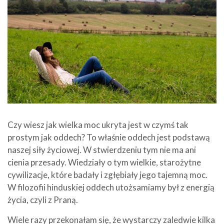
Czy wiesz jak wielka moc ukryta jest w czymś tak
prostym jak oddech? To właśnie oddech jest podstawą
naszej siły życiowej. W stwierdzeniu tym nie ma ani
cienia przesady. Wiedziały o tym wielkie, starożytne
cywilizacje, które badały i zgłębiały jego tajemną moc.
W filozofii hinduskiej oddech utożsamiamy był z energią
życia, czyli z Praną.
Wiele razy przekonałam się, że wystarczy zaledwie kilka