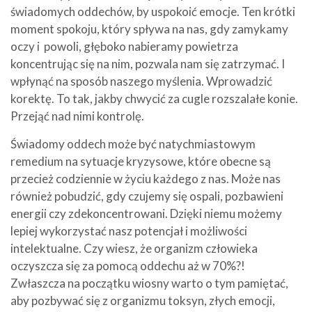
świadomych oddechów, by uspokoić emocje. Ten krótki
moment spokoju, który spływa na nas, gdy zamykamy
oczy i powoli, głęboko nabieramy powietrza
koncentrując się na nim, pozwala nam się zatrzymać. I
wpłynąć na sposób naszego myślenia. Wprowadzić
korektę. To tak, jakby chwycić za cugle rozszalałe konie.
Przejąć nad nimi kontrolę.
Świadomy oddech może być natychmiastowym
remedium na sytuacje kryzysowe, które obecne są
przecież codziennie w życiu każdego z nas. Może nas
również pobudzić, gdy czujemy się ospali, pozbawieni
energii czy zdekoncentrowani. Dzięki niemu możemy
lepiej wykorzystać nasz potencjał i możliwości
intelektualne. Czy wiesz, że organizm człowieka
oczyszcza się za pomocą oddechu aż w 70%?!
Zwłaszcza na początku wiosny warto o tym pamiętać,
aby pozbywać się z organizmu toksyn, złych emocji,