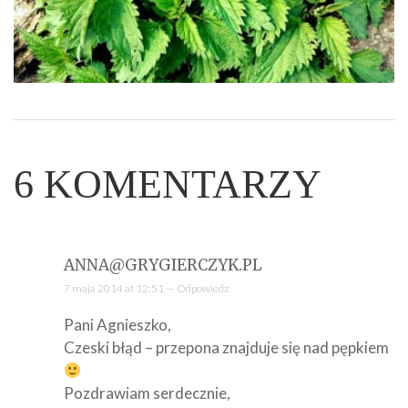
6
KOMENTARZY
ANNA@GRYGIERCZYK.PL
7 maja 2014 at 12:51 —
Odpowiedz
Pani Agnieszko,
Czeski błąd – przepona znajduje się nad pępkiem
Pozdrawiam serdecznie,