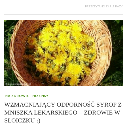
PRZECZYTANO 33 918 RAZY
NA ZDROWIE
PRZEPISY
WZMACNIAJĄCY ODPORNOŚĆ SYROP Z
MNISZKA LEKARSKIEGO – ZDROWIE W
SŁOICZKU :)