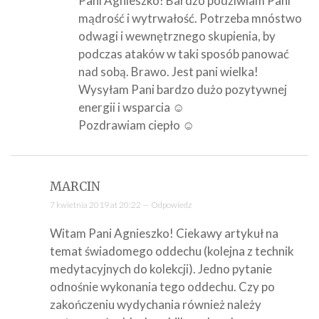
Pani Agnieszko! Bardzo podziwiam Pani
mądrość i wytrwałość. Potrzeba mnóstwo
odwagi i wewnętrznego skupienia, by
podczas ataków w taki sposób panować
nad sobą. Brawo. Jest pani wielka!
Wysyłam Pani bardzo dużo pozytywnej
energii i wsparcia ☺
Pozdrawiam ciepło ☺
MARCIN
7 kwietnia 2019 at 20:22 —
Odpowiedz
Witam Pani Agnieszko! Ciekawy artykuł na
temat świadomego oddechu (kolejna z technik
medytacyjnych do kolekcji). Jedno pytanie
odnośnie wykonania tego oddechu. Czy po
zakończeniu wydychania również należy