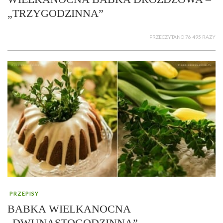
„TRZYGODZINNA”
PRZECZYTANO 76 495 RAZY
PRZEPISY
BABKA WIELKANOCNA
„DWUNASTOGODZINNA”