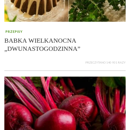
PRZEPISY
BABKA WIELKANOCNA
„DWUNASTOGODZINNA”
PRZECZYTANO 140 931 RAZY