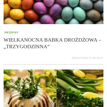
PRZEPISY
WIELKANOCNA BABKA DROŻDŻOWA –
„TRZYGODZINNA”
PRZECZYTANO 76 495 RAZY