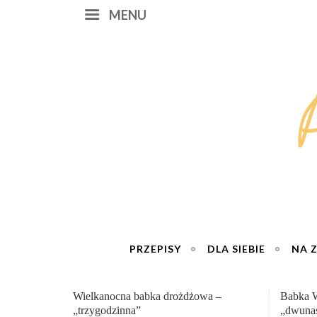
MENU
PRZEPISY
DLA SIEBIE
NA 
Babka Wielkanocna
Genialn
„dwunastogodzinna”
roboty 