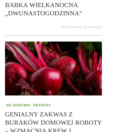
BABKA WIELKANOCNA
„DWUNASTOGODZINNA”
PRZECZYTANO 140 933 RAZY
NA ZDROWIE
PRZEPISY
GENIALNY ZAKWAS Z
BURAKÓW DOMOWEJ ROBOTY
– WZMACNIA KREW I