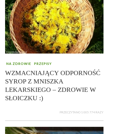
NA ZDROWIE
PRZEPISY
WZMACNIAJĄCY ODPORNOŚĆ
SYROP Z MNISZKA
LEKARSKIEGO – ZDROWIE W
SŁOICZKU :)
PRZECZYTANO 1 005 774 RAZY