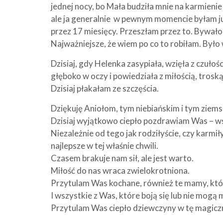
jednej nocy, bo Mała budziła mnie na karmienie
ale ja generalnie w pewnym momencie byłam ju
przez 17 miesięcy. Przeszłam przez to. Bywało c
Najważniejsze, że wiem po co to robiłam. Było
Dzisiaj, gdy Helenka zasypiała, wzięła z czułoś
głęboko w oczy i powiedziała z miłością, trosk
Dzisiaj płakałam ze szczęścia.
Dziękuję Aniołom, tym niebiańskim i tym ziems
Dzisiaj wyjątkowo ciepło pozdrawiam Was – 
Niezależnie od tego jak rodziłyście, czy karmiłyś
najlepsze w tej właśnie chwili.
Czasem brakuje nam sił, ale jest warto.
Miłość do nas wraca zwielokrotniona.
Przytulam Was kochane, również te mamy, któr
I wszystkie z Was, które boją się lub nie mogą m
Przytulam Was ciepło dziewczyny w tę magicz