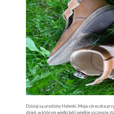
Dzisiaj są urodziny Helenki. Moja córeczka prz
dzień, w którym wielki ból i wielkie szczęście 