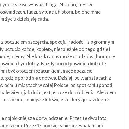
cyduję się iść własną drogą. Nie chcę myśleć
iadczeń, ludzi, sytuacji, historii, bo one mnie
 życiu dzieją się cuda.
 z poczuciem szczęścia, spokoju, radości i z ogromnym
y uczucia każdej kobiety, niezależnie od tego gdzie i
ę podejmiemy. Nie każda z nas może urodzić w domu, nie
powinien być dobry. Każdy poród powinien kobietę
nni być otoczeni szacunkiem, mieć poczucie
o, gdzie poród się odbywa. Dzisiaj, po warsztatach z
ż w ośmiu miastach w całej Polsce, po spotkaniu ponad
ale wiem, jak dużo jest jeszcze do zrobienia. Ale wiem
to codzienne, mniejsze lub większe decyzje każdego z
ie najpiękniejsze doświadczenie. Przez te dwa lata
 zmęczenia. Przez 14 miesięcy nie przespałam ani