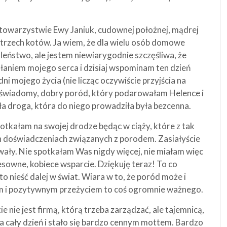
towarzystwie Ewy Janiuk, cudownej położnej, mądrej
i trzech kotów. Ja wiem, że dla wielu osób domowe
leństwo, ale jestem niewiarygodnie szczęśliwa, że
łaniem mojego serca i dzisiaj wspominam ten dzień
dni mojego życia (nie licząc oczywiście przyjścia na
 świadomy, dobry poród, który podarowałam Helence i
ła droga, która do niego prowadziła była bezcenna.
tkałam na swojej drodze będąc w ciąży, które z tak
h doświadczeniach związanych z porodem. Zasiałyście
owały. Nie spotkałam Was nigdy więcej, nie miałam więc
sowne, kobiece wsparcie. Dziękuję teraz! To co
 to nieść dalej w świat. Wiara w to, że poród może i
m i pozytywnym przeżyciem to coś ogromnie ważnego.
ie nie jest firmą, którą trzeba zarządzać, ale tajemnicą,
a cały dzień i stało się bardzo cennym mottem. Bardzo