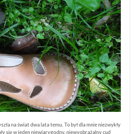
yszła na świat dwa lata temu. To był dla mnie niezwykły
zlały się w jeden niewiarygodny, niewyobrażalny cud