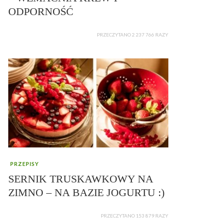
ODPORNOŚĆ
PRZECZYTANO 2 237 766 RAZY
PRZEPISY
SERNIK TRUSKAWKOWY NA
ZIMNO – NA BAZIE JOGURTU :)
PRZECZYTANO 153 879 RAZY