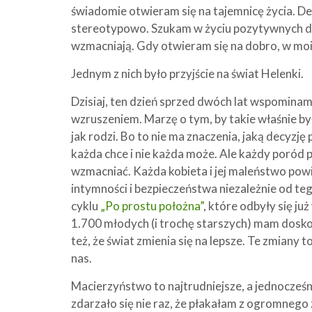
świadomie otwieram się na tajemnicę życia. De
stereotypowo. Szukam w życiu pozytywnych dośw
wzmacniają. Gdy otwieram się na dobro, w moim
Jednym z nich było przyjście na świat Helenki.
Dzisiaj, ten dzień sprzed dwóch lat wspominam
wzruszeniem. Marzę o tym, by takie właśnie był
jak rodzi. Bo to nie ma znaczenia, jaką decyzj
każda chce i nie każda może. Ale każdy poród 
wzmacniać. Każda kobieta i jej maleństwo powi
intymności i bezpieczeństwa niezależnie od teg
cyklu
„Po prostu położna”
, które odbyły się ju
1.700 młodych (i trochę starszych) mam doskon
też, że świat zmienia się na lepsze. Te zmiany 
nas.
Macierzyństwo to najtrudniejsze, a jednocześn
zdarzało się nie raz, że płakałam z ogromnego