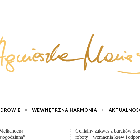
ZDROWIE
WEWNĘTRZNA HARMONIA
AKTUALNOŚ
y zakwas z buraków domowej
„Przemiana” Podróż do siły i wol
– wzmacnia krew i odporność