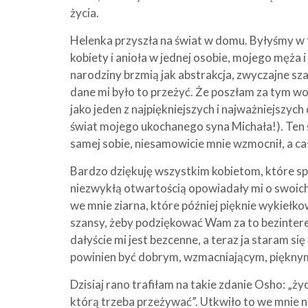
życia.
Helenka przyszła na świat w domu. Byłyśmy w 
kobiety i anioła w jednej osobie, mojego męża 
narodziny brzmią jak abstrakcja, zwyczajne sza
dane mi było to przeżyć. Że poszłam za tym wo
jako jeden z najpiękniejszych i najważniejszych 
świat mojego ukochanego syna Michała!). Ten
samej sobie, niesamowicie mnie wzmocnił, a ca
Bardzo dziękuję wszystkim kobietom, które spo
niezwykłą otwartością opowiadały mi o swoic
we mnie ziarna, które później pięknie wykiełk
szansy, żeby podziękować Wam za to bezintere
dałyście mi jest bezcenne, a teraz ja staram się
powinien być dobrym, wzmacniającym, piękny
Dzisiaj rano trafiłam na takie zdanie Osho: „życ
którą trzeba przeżywać”. Utkwiło to we mnie n