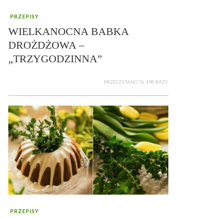
PRZEPISY
WIELKANOCNA BABKA
DROŻDŻOWA –
„TRZYGODZINNA”
PRZECZYTANO 76 498 RAZY
PRZEPISY