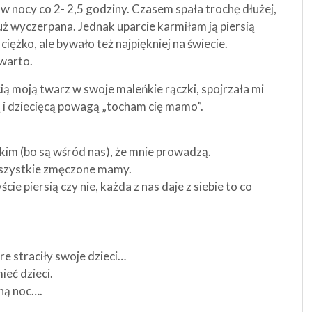
 w nocy co 2- 2,5 godziny. Czasem spała trochę dłużej,
ż wyczerpana. Jednak uparcie karmiłam ją piersią
iężko, ale bywało też najpiękniej na świecie.
 warto.
cią moją twarz w swoje maleńkie rączki, spojrzała mi
ą i dziecięcą powagą „tocham cię mamo”.
kim (bo są wśród nas), że mnie prowadzą.
wszystkie zmęczone mamy.
cie piersią czy nie, każda z nas daje z siebie to co
e straciły swoje dzieci…
ieć dzieci.
ną noc….