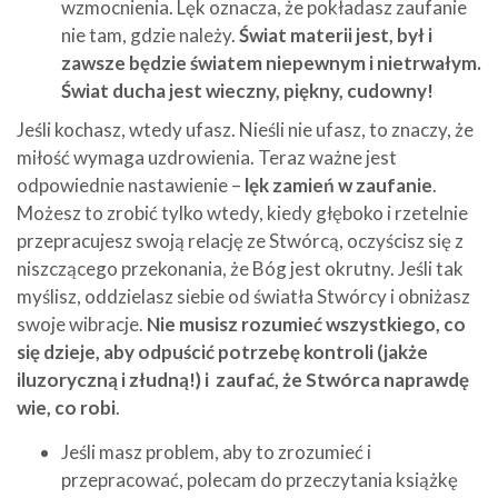
wzmocnienia. Lęk oznacza, że pokładasz zaufanie
nie tam, gdzie należy.
Świat materii jest, był i
zawsze będzie światem niepewnym i nietrwałym.
Świat ducha jest wieczny, piękny, cudowny!
Jeśli kochasz, wtedy ufasz. Nieśli nie ufasz, to znaczy, że
miłość wymaga uzdrowienia. Teraz ważne jest
odpowiednie nastawienie –
lęk zamień w zaufanie
.
Możesz to zrobić tylko wtedy, kiedy głęboko i rzetelnie
przepracujesz swoją relację ze Stwórcą, oczyścisz się z
niszczącego przekonania, że Bóg jest okrutny. Jeśli tak
myślisz, oddzielasz siebie od światła Stwórcy i obniżasz
swoje wibracje.
Nie musisz rozumieć wszystkiego, co
się dzieje, aby odpuścić potrzebę kontroli (jakże
iluzoryczną i złudną!) i zaufać, że Stwórca naprawdę
wie, co robi
.
Jeśli masz problem, aby to zrozumieć i
przepracować, polecam do przeczytania książkę