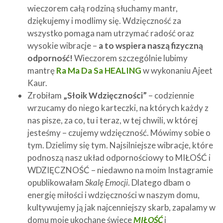
wieczorem całą rodziną słuchamy mantr,
dziękujemy i modlimy się. Wdzięczność za
wszystko pomaga nam utrzymać radość oraz
wysokie wibracje –
a to wspiera naszą fizyczną
odporność!
Wieczorem szczególnie lubimy
mantrę
Ra Ma Da Sa HEALING
w wykonaniu Ajeet
Kaur.
Zrobiłam
„Słoik Wdzięczności”
– codziennie
wrzucamy do niego karteczki, na których każdy z
nas pisze, za co, tu i teraz, w tej chwili, w której
jesteśmy – czujemy wdzięczność. Mówimy sobie o
tym. Dzielimy się tym. Najsilniejsze wibracje, które
podnoszą nasz układ odpornościowy to MIŁOŚĆ i
WDZIĘCZNOŚĆ – niedawno na moim Instagramie
opublikowałam
Skalę Emocji
. Dlatego dbam o
energię miłości i wdzięczności w naszym domu,
kultywujemy ją jak najcenniejszy skarb, zapalamy w
domu moje ukochane świece
MIŁOŚĆ
i