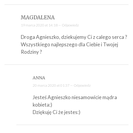
MAGDALENA
19 marca 2020 at 14:18 —
Odpowiedz
Droga Agnieszko, dziekujemy Ci z calego serca ?
Wszystkiego najlepszego dla Ciebie i Twojej
Rodziny ?
ANNA
20 marca 2020 at 01:37 —
Odpowiedz
Jesteś Agnieszko niesamowicie mądra
kobieta:)
Dziękuję Ci że jestes:)