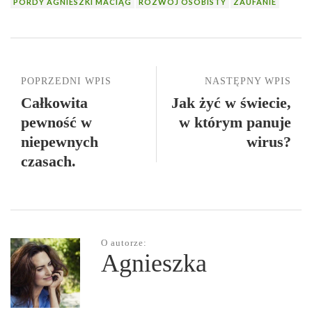
PORDY AGNIESZKI MACIĄG
ROZWÓJ OSOBISTY
ZAUFANIE
POPRZEDNI WPIS
NASTĘPNY WPIS
Całkowita
Jak żyć w świecie,
pewność w
w którym panuje
niepewnych
wirus?
czasach.
O autorze:
Agnieszka