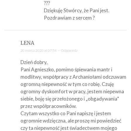
???
Dziękuję Stwórcy, że Pani jest.
Pozdrawiam z sercem ?
LENA
20 marca 2020 at 07:54 —
Odpowiedz
Dzień dobry,
Pani Agnieszko, pomimo śpiewania mantr i
modlitwy, współpracy z Archaniołami odczuwam
ogromną niepewność w tym co robię. Czuję
ogromny dyskomfort w pracy, jestem niepewna
siebie, boję się przełożonego i „obgadywania”
przez współpracowników.
Czytam wszystko co Pani napiszę i jestem
ogromnie wdzięczna, ale proszę mi powiedzieć
czy ta niepewność jest świadectwem mojego