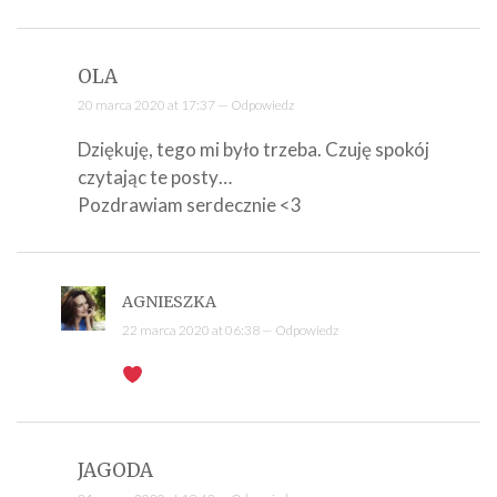
OLA
20 marca 2020 at 17:37 —
Odpowiedz
Dziękuję, tego mi było trzeba. Czuję spokój
czytając te posty…
Pozdrawiam serdecznie <3
AGNIESZKA
22 marca 2020 at 06:38 —
Odpowiedz
JAGODA