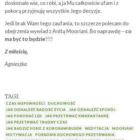
doskonale wie, co robi, a ja Mu całkowicie ufam i z
pokorą przyjmuję wszystkie Jego decyzje.
Jeśli brak Wam tego zaufania, to szczerze polecam do
obejrzenia wywiad z Anitą Mooriani. Bo naprawdę –
co
ma być to będzie
!!!!
Z miłością,
Agnieszka
TAGI:
CZAS NIEPEWNOŚCI
DUCHOWOŚĆ
JAK ODNALEŹĆ RADOŚĆ ŻYCIA
JAK ODNALEŹĆ SPOKÓJ
JAK POKONAĆ LĘK
JAK PRZETRWAĆ KWARANTANNĘ
JAK PRZETRWAĆ TRUDNY CZAS
JAK RADZIĆ SOBIE Z KORONAWIRUSEM
MEDYTACJA
MOORIANI
MOTYWACJA
PORADNIK DUCHOWEGO PRZETRWANIA