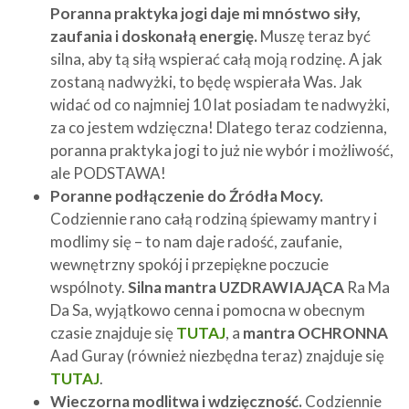
Poranna praktyka jogi daje mi mnóstwo siły,
zaufania i doskonałą energię.
Muszę teraz być
silna, aby tą siłą wspierać całą moją rodzinę. A jak
zostaną nadwyżki, to będę wspierała Was. Jak
widać od co najmniej 10 lat posiadam te nadwyżki,
za co jestem wdzięczna! Dlatego teraz codzienna,
poranna praktyka jogi to już nie wybór i możliwość,
ale PODSTAWA!
Poranne podłączenie do Źródła Mocy.
Codziennie rano całą rodziną śpiewamy mantry i
modlimy się – to nam daje radość, zaufanie,
wewnętrzny spokój i przepiękne poczucie
wspólnoty.
Silna mantra UZDRAWIAJĄCA
Ra Ma
Da Sa, wyjątkowo cenna i pomocna w obecnym
czasie znajduje się
TUTAJ
, a
mantra OCHRONNA
Aad Guray (również niezbędna teraz) znajduje się
TUTAJ
.
Wieczorna modlitwa i wdzięczność.
Codziennie