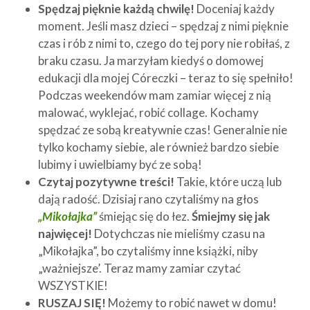
Spędzaj pięknie każdą chwilę!
Doceniaj każdy
moment. Jeśli masz dzieci – spędzaj z nimi pięknie
czas i rób z nimi to, czego do tej pory nie robiłaś, z
braku czasu. Ja marzyłam kiedyś o domowej
edukacji dla mojej Córeczki – teraz to się spełniło!
Podczas weekendów mam zamiar więcej z nią
malować, wyklejać, robić collage. Kochamy
spędzać ze sobą kreatywnie czas! Generalnie nie
tylko kochamy siebie, ale również bardzo siebie
lubimy i uwielbiamy być ze sobą!
Czytaj pozytywne treści!
Takie, które uczą lub
dają radość. Dzisiaj rano czytaliśmy na głos
„Mikołajka”
śmiejąc się do łez.
Śmiejmy się jak
najwięcej!
Dotychczas nie mieliśmy czasu na
„Mikołajka”, bo czytaliśmy inne książki, niby
„ważniejsze’. Teraz mamy zamiar czytać
WSZYSTKIE!
RUSZAJ SIĘ!
Możemy to robić nawet w domu!