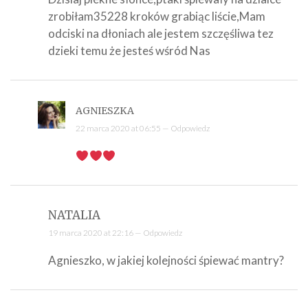
zrobiłam35228 kroków grabiąc liście,Mam
odciski na dłoniach ale jestem szczęśliwa tez
dzieki temu że jesteś wśród Nas
AGNIESZKA
22 marca 2020 at 06:55 —
Odpowiedz
NATALIA
19 marca 2020 at 22:16 —
Odpowiedz
Agnieszko, w jakiej kolejności śpiewać mantry?