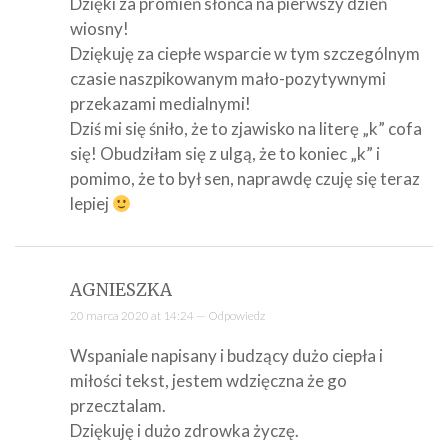
Dzięki za promień słońca na pierwszy dzień
wiosny!
Dziękuję za ciepłe wsparcie w tym szczególnym
czasie naszpikowanym mało-pozytywnymi
przekazami medialnymi!
Dziś mi się śniło, że to zjawisko na literę „k” cofa
się! Obudziłam się z ulgą, że to koniec „k” i
pomimo, że to był sen, naprawdę czuję się teraz
lepiej
AGNIESZKA
20 marca 2020 at 14:24 —
Odpowiedz
Wspaniale napisany i budzący dużo ciepła i
miłości tekst, jestem wdzięczna że go
przecztalam.
Dziękuję i dużo zdrowka życzę.