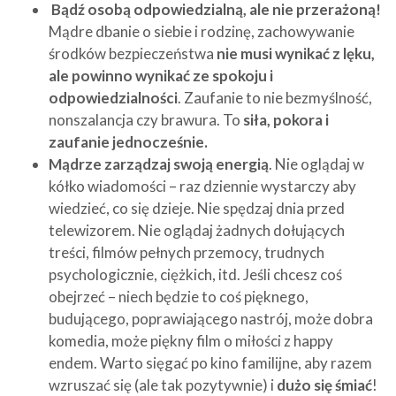
Bądź osobą odpowiedzialną, ale nie przerażoną!
Mądre dbanie o siebie i rodzinę, zachowywanie
środków bezpieczeństwa
nie musi wynikać z lęku,
ale powinno wynikać ze spokoju i
odpowiedzialności
. Zaufanie to nie bezmyślność,
nonszalancja czy brawura. To
siła, pokora i
zaufanie jednocześnie.
Mądrze zarządzaj swoją energią
. Nie oglądaj w
kółko wiadomości – raz dziennie wystarczy aby
wiedzieć, co się dzieje. Nie spędzaj dnia przed
telewizorem. Nie oglądaj żadnych dołujących
treści, filmów pełnych przemocy, trudnych
psychologicznie, ciężkich, itd. Jeśli chcesz coś
obejrzeć – niech będzie to coś pięknego,
budującego, poprawiającego nastrój, może dobra
komedia, może piękny film o miłości z happy
endem. Warto sięgać po kino familijne, aby razem
wzruszać się (ale tak pozytywnie) i
dużo się śmiać
!