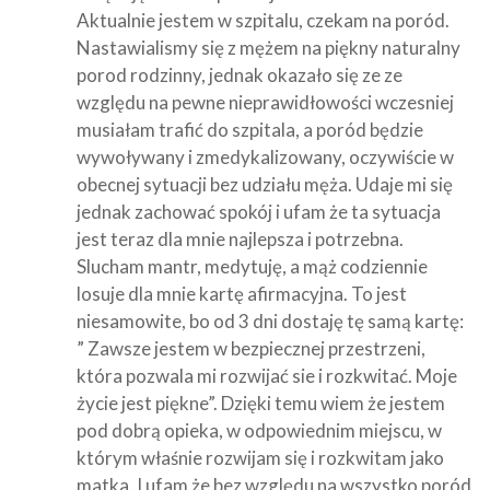
Aktualnie jestem w szpitalu, czekam na poród.
Nastawialismy się z mężem na piękny naturalny
porod rodzinny, jednak okazało się ze ze
względu na pewne nieprawidłowości wczesniej
musiałam trafić do szpitala, a poród będzie
wywoływany i zmedykalizowany, oczywiście w
obecnej sytuacji bez udziału męża. Udaje mi się
jednak zachować spokój i ufam że ta sytuacja
jest teraz dla mnie najlepsza i potrzebna.
Slucham mantr, medytuję, a mąż codziennie
losuje dla mnie kartę afirmacyjna. To jest
niesamowite, bo od 3 dni dostaję tę samą kartę:
” Zawsze jestem w bezpiecznej przestrzeni,
która pozwala mi rozwijać sie i rozkwitać. Moje
życie jest piękne”. Dzięki temu wiem że jestem
pod dobrą opieka, w odpowiednim miejscu, w
którym właśnie rozwijam się i rozkwitam jako
matka. I ufam że bez względu na wszystko poród