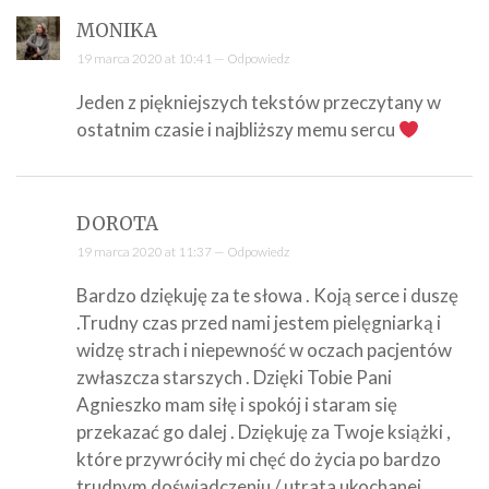
MONIKA
19 marca 2020 at 10:41 —
Odpowiedz
Jeden z piękniejszych tekstów przeczytany w
ostatnim czasie i najbliższy memu sercu
DOROTA
19 marca 2020 at 11:37 —
Odpowiedz
Bardzo dziękuję za te słowa . Koją serce i duszę
.Trudny czas przed nami jestem pielęgniarką i
widzę strach i niepewność w oczach pacjentów
zwłaszcza starszych . Dzięki Tobie Pani
Agnieszko mam siłę i spokój i staram się
przekazać go dalej . Dziękuję za Twoje książki ,
które przywróciły mi chęć do życia po bardzo
trudnym doświadczeniu / utrata ukochanej