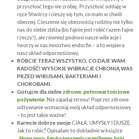
przyszłość tego nie zrobię. Przyszłość oddaję w
ręce Stwórcy i cieszę się tym, co mam w chwili
obecnej. Cieszenie się obecnością rodziny nie tylko
nas do siebie zbliża (bo fajnie jest robić razem fajne
rzeczy!), ale również podnosi nasze wibracje i
tworzy w nas mnóstwo endorfin – a to wspiera
nasz układ odpornościowy.
RÓBCIE TERAZ WSZYSTKO, CO DAJE WAM
RADOŚĆ! WYSOKIE WIBRACJE CHRONIĄ WAS
PRZED WIRUSAMI, BAKTERIAMI I
CHOROBAMI.
Gotujcie dla siebie
zdrowe, pełnowartościowe
pożywienie
. Nie zajadaj stresu! Poprzez zdrowe
odżywianie wzmacniaj swój układ odpornościowy
– to jest takie ważne!
Karmcie dobrze swoje
CIAŁA, UMYSŁY I DUSZE.
Jak to robić? Opisałam to dokładnie w książce
„Słowa mocy. Sztuka tworzenia szczęśliwego życia
„.