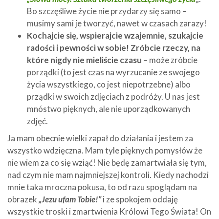
Bo szczęśliwe życie nie przydarzy się samo –
musimy sami je tworzyć, nawet w czasach zarazy!
Kochajcie się, wspierajcie wzajemnie, szukajcie
radości i pewności w sobie! Zróbcie rzeczy, na
które nigdy nie mieliście czasu
– może zróbcie
porządki (to jest czas na wyrzucanie ze swojego
życia wszystkiego, co jest niepotrzebne) albo
prządki w swoich zdjęciach z podróży. U nas jest
mnóstwo pięknych, ale nie uporządkowanych
zdjęć.
Ja mam obecnie wielki zapał do działania i jestem za
wszystko wdzięczna. Mam tyle pięknych pomysłów że
nie wiem za co się wziąć! Nie będę zamartwiała się tym,
nad czym nie mam najmniejszej kontroli. Kiedy nachodzi
mnie taka mroczna pokusa, to od razu spoglądam na
obrazek
„Jezu ufam Tobie!”
i ze spokojem oddaję
wszystkie troski i zmartwienia Królowi Tego Świata! On