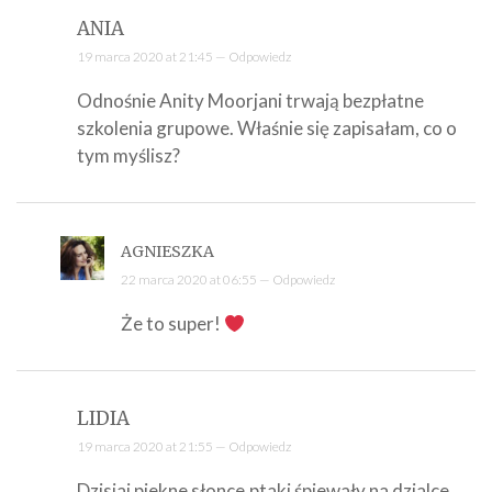
ANIA
19 marca 2020 at 21:45 —
Odpowiedz
Odnośnie Anity Moorjani trwają bezpłatne
szkolenia grupowe. Właśnie się zapisałam, co o
tym myślisz?
AGNIESZKA
22 marca 2020 at 06:55 —
Odpowiedz
Że to super!
LIDIA
19 marca 2020 at 21:55 —
Odpowiedz
Dzisiaj piekne słonce,ptaki śpiewały na dzialce