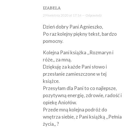
IZABELA
29 kwietnia 2020 at 17:14 —
Odpowiedz
Dzień dobry Pani Agnieszko,
Po raz kolejny piękny tekst, bardzo
pomocny.
Kolejna Pani książka ,,Rozmaryn i
róże,, za mną.
Dziękuję za każde Pani słowo i
przesłanie zamieszczone w tej
książce.
Przesyłam dla Pani to co najlepsze,
pozytywną energię, zdrowie, radość i
opiekę Aniołów.
Przede mną kolejna podróż do
wnętrza siebie, z Pani książką ,,Pełnia
życia,, ?