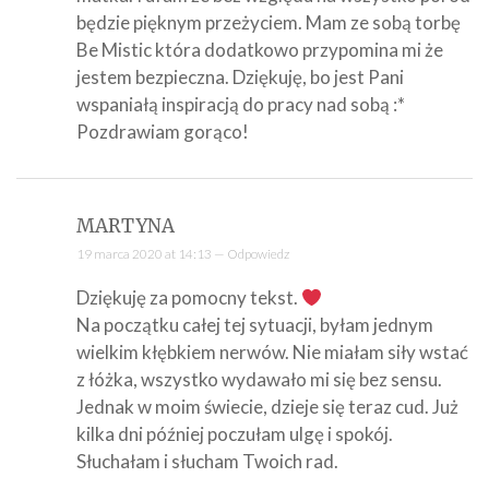
będzie pięknym przeżyciem. Mam ze sobą torbę
Be Mistic która dodatkowo przypomina mi że
jestem bezpieczna. Dziękuję, bo jest Pani
wspaniałą inspiracją do pracy nad sobą :*
Pozdrawiam gorąco!
MARTYNA
19 marca 2020 at 14:13 —
Odpowiedz
Dziękuję za pomocny tekst.
Na początku całej tej sytuacji, byłam jednym
wielkim kłębkiem nerwów. Nie miałam siły wstać
z łóżka, wszystko wydawało mi się bez sensu.
Jednak w moim świecie, dzieje się teraz cud. Już
kilka dni później poczułam ulgę i spokój.
Słuchałam i słucham Twoich rad.