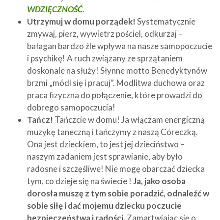
WDZIĘCZNOŚĆ
.
Utrzymuj w domu porządek!
Systematycznie
zmywaj, pierz, wywietrz pościel, odkurzaj –
bałagan bardzo źle wpływa na nasze samopoczucie
i psychikę! A ruch związany ze sprzątaniem
doskonale na służy! Słynne motto Benedyktynów
brzmi „módl się i pracuj”. Modlitwa duchowa oraz
praca fizyczna do połączenie, które prowadzi do
dobrego samopoczucia!
Tańcz!
Tańczcie w domu! Ja włączam energiczną
muzykę taneczną i tańczymy z naszą Córeczką.
Ona jest dzieckiem, to jest jej dzieciństwo –
naszym zadaniem jest sprawianie, aby było
radosne i szczęśliwe! Nie mogę obarczać dziecka
tym, co dzieje się na świecie !
Ja, jako osoba
dorosła muszę z tym sobie poradzić, odnaleźć w
sobie siłę i dać mojemu dziecku poczucie
bezpieczeństwa i radości.
Zamartwiając się o