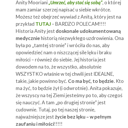
Anity Mooriani
„Umrzeć, aby stać się sobą”
, o której
mam zamiar szerzej napisać u siebie wkrótce.
Możesz też obejrzeć wywiad z Anitą, który jest na
przykład
TUTAJ
– BARDZO POLECAM!!!!
Historia Anity jest
doskonale udokumentowaną
medycznie
historią niezwykłego uzdrowienia. Ona
była po „tamtej stronie” i wróciła do nas, aby
opowiedzieć nam o niszczącej sile lęku i braku
miłości – również do siebie. Jej historia jest
dowodem na to, że wszystko, absolutnie
WSZYSTKO właśnie w tej chwili jest IDEALNE,
takie, jakie powinno być.
Co ma być, to będzie.
Kto
ma żyć, to będzie żył (i odwrotnie). Anita pokazuje,
że wszyscy na tej Ziemi jesteśmy po to, aby czegoś
się nauczyć. A tam „po drugiej stronie” jest
cudownie. Tutaj, po tej naszej stronie,
najważniejsze jest
życie bez lęku – w pełnym
zaufaniu i miłości
!!!!!