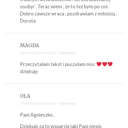
osoby/ . Teraz wiem , że to też było po coś .
Dobro zawsze wraca , pozdrawiam z miłością .
Dorota
MAGDA
19 marca 2020 at 12:07 —
Odpowiedz
Przeczytałam tekst i poczułam moc
dziękuję
OLA
19 marca 2020 at 13:01 —
Odpowiedz
Pani Agnieszko,
Dziękuję za to wsparcie jaki Pani niesie.