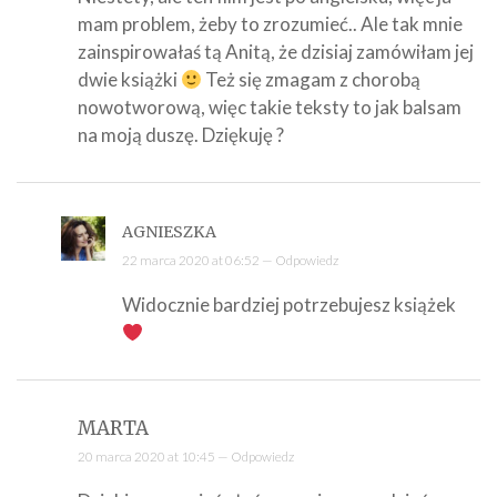
mam problem, żeby to zrozumieć.. Ale tak mnie
zainspirowałaś tą Anitą, że dzisiaj zamówiłam jej
dwie książki
Też się zmagam z chorobą
nowotworową, więc takie teksty to jak balsam
na moją duszę. Dziękuję ?
AGNIESZKA
22 marca 2020 at 06:52 —
Odpowiedz
Widocznie bardziej potrzebujesz książek
MARTA
20 marca 2020 at 10:45 —
Odpowiedz