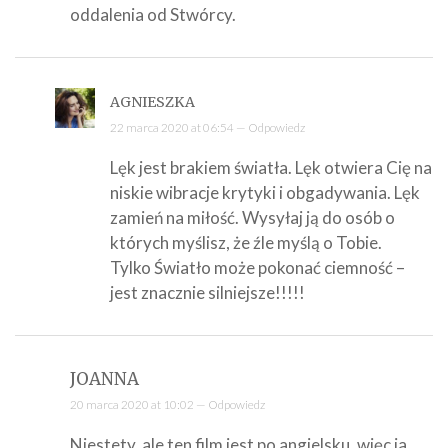
oddalenia od Stwórcy.
AGNIESZKA
22 marca 2020 at 06:54 —
Odpowiedz
Lęk jest brakiem światła. Lęk otwiera Cię na
niskie wibracje krytyki i obgadywania. Lęk
zamień na miłość. Wysyłaj ją do osób o
których myślisz, że źle myślą o Tobie.
Tylko Światło może pokonać ciemność –
jest znacznie silniejsze!!!!!
JOANNA
20 marca 2020 at 10:02 —
Odpowiedz
Niestety, ale ten film jest po angielsku, więc ja