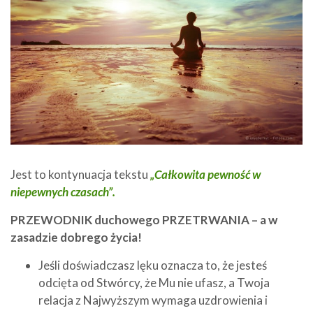
Jest to kontynuacja tekstu
„Całkowita pewność w
niepewnych czasach”.
PRZEWODNIK duchowego PRZETRWANIA – a w
zasadzie dobrego życia!
Jeśli doświadczasz lęku oznacza to, że jesteś
odcięta od Stwórcy, że Mu nie ufasz, a Twoja
relacja z Najwyższym wymaga uzdrowienia i